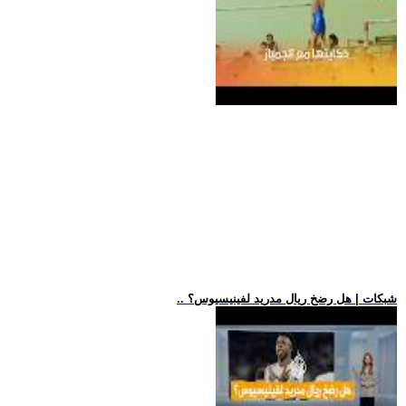
.. شبكات | هل رضخ ريال مدريد لفينيسيوس؟