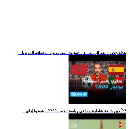
.. عداء يتحدون ضد الرباط.. هل تستبعد المغرب من استضافة المونديا
.. لُجين خليفة شاطرة جدا في رياضة الجمباز??‍??.. شوفوا إزاي??