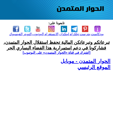
تابعونا على:
بودكاست
بنترست
تيلكرام
لينكدإن
الانستغرام
اليوتيوب
التويتر
الفيسبوك
تبرعاتكم وتبرعاتكن المالية تحفظ استقلال الحوار المتمدن،
فشاركونا في دعم استمرارية هذا الفضاء اليساري الحر
[اشترك في قناة ‫«الحوار المتمدن» على اليوتيوب]
الحوار المتمدن - موبايل
الموقع الرئيسي