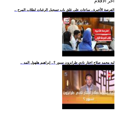
اخر الافلام
.. الفرصة الأخيرة.. ساعات على غلق باب تسجيل الرغبات لطلاب المرح
.. ليه محمد صلاح اختار نادي طرابزون سبور ؟.. إبراهيم هلهول المد