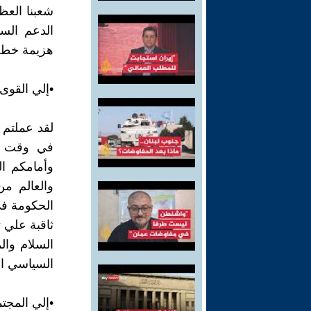
شعبنا العظ
الدعم الس
هزيمة خطة 
•إلي القوى 
لقد عملتم 
في وقت دق
وأمامكم ال
والعالم من
الحكومة في
ثاقبة علي 
السلام وال
السياسي ال
•إلي المجتم