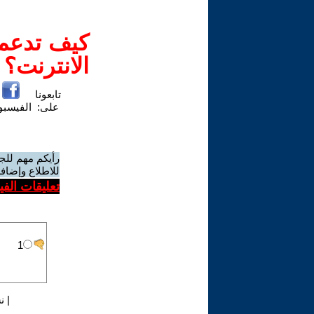
كيف تدعم-
الانترنت؟
تابعونا
على:
الفيسب
رأيكم مهم للج
للاطلاع وإضافة
تعليقات الف
|
ن