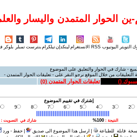
ين الحوار المتمدن واليسار والعلم
وك
التويتر
اليوتيوب
RSS
الانستغرام
لينكدإن
تيلكرام
بنترست
تمبلر
بلوكر
فل
ميع - شارك في الحوار والتعليق على الموضوع
 التعليقات من خلال الموقع نرجو النقر على - تعليقات الحوار المتمدن -
يسبوك (
)
تعليقات الحوار المتمدن (
0
)
سخة قابلة للطباعة
|
ارسل هذا الموضوع الى صديق
|
حفظ - ورد
|
حفظ
|
بحث
|
إضافة إلى المفضلة
|
للاتصال بالكاتب-ة