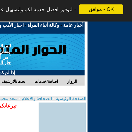
موافق - OK
لتوفير افضل خدمة لكم ولتسهيل عملي
أخبار عامة
-
وكالة أنباء المرأة
-
اخبار الأدب و
الموقع
يسارية
"من أج
حاز ال
إذا لديك
الزوار
اضافة/خدمات
بحث/الارشيف
الصفحة الرئيسية
-
الصحافة والاعلام
-
سعد محمد 
تبرعاتكم