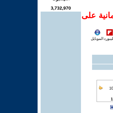
3,732,970
انية على
يبورد
الموبايل