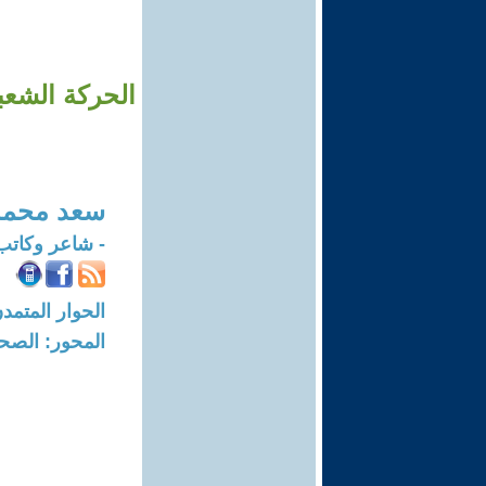
الحركة الشعب
سعد محمد 
- شاعر وكات
الحوار المتمدن-العدد: 8273 - 5
المحور: الصحا