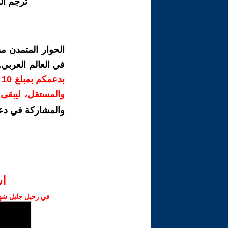
ترجم ال
الحوار المتمدن م
في العالم العربي
ب
والمستقل، ليبقى ص
والمشاركة في دع
ا‫
في رحيل جليل شهبا