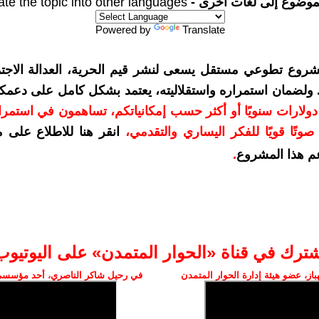
موضوع إلى لغات أخرى -
ate the topic into other languages
Powered by
Translate
شروع تطوعي مستقل يسعى لنشر قيم الحرية، العدالة الاجتم
. ولضمان استمراره واستقلاليته، يعتمد بشكل كامل على دعمك
دعمكم بمبلغ 10 دولارات سنويًا أو أكثر حسب إمكانياتكم، تساهمون في استم
وتًا قويًا للفكر اليساري والتقدمي
،
انقر هنا للاطلاع على 
م هذا المشروع
.
شترك في قناة «الحوار المتمدن» على اليوتيوب
ز، عضو هيئة إدارة الحوار المتمدن
في رحيل شاكر الناصري، أحد مؤسسي 