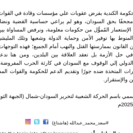
لحكومة الكندية بفرض عقوبات علي مؤسسات وقادة في القوات
ا مجحفًا بحق السودان، وهو لم يراعي حساسية القضية ونضا
الإستعمار المُموُّل من حكومات معلومة، ونرفض المساواة بي
المنوط بها توفير الأمن وحماية الدولة وشعبها وتلك المليشيا 
 القانون بممارستها القتل والنهب أمام الجميع؛ فهذه التوجهات
ي حل الأزمة بل تعقد العلاقة بين البلدين، ومن هنا ندعو
الدولي إلي الوقوف مع السودان في كارثة الحرب المفروضة ع
رات المتخذة ضده جورًا وتقديم الدعم للحكومة والقوات الم
 والإستقرار.
سمي باسم الحركة الشعبية لتحرير السودان-شمال (الجبهة الثور
#سعد_محمد_عبدالله (هاشتاغ)