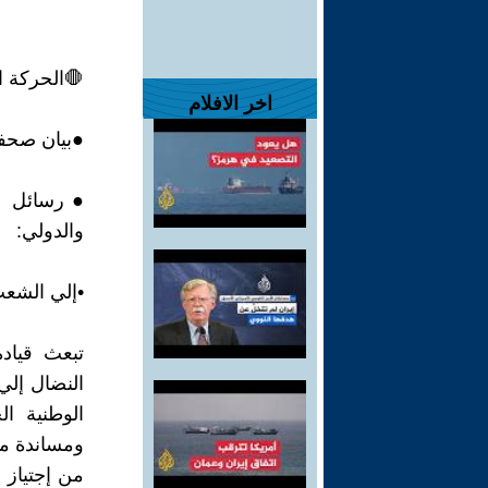
🛑الحركة ا
اخر الافلام
●بيان صحف
●رسائل إل
والدولي:
•إلي الشعب
تبعث قيادة
النضال إلي
الوطنية ا
ومساندة مؤ
من إجتياز 