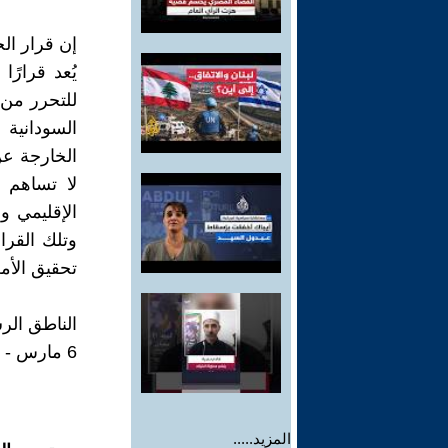
إن قرار ا
يُعد قرارً
للتحرر من 
السودانية 
الخارجة عن
لا تساهم ف
الإقليمي و
وتلك القرا
تحقيق الأمن
الناطق الر
6 مارس - 2025م
المزيد.....