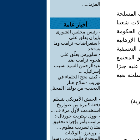
المزيد.....
 المسلحة
لات شعبنا
أخبار عامة
ن الحكومة
-
رئيس مجلس الشورى
بإيران يعلق على
الإرهابية
-استعراضات- ترامب وما
 التعسفية
يستخد ...
-
ساويرس يعلّق على
 المجتمع
هجوم ترامب ضد
عبدالرحمن السيد بسبب
ليه جبرًا
إسرائيل. ...
سلحة بغية
-
كيف نجح الحلفاء في
تهريب -سلاح هتلر
العجيب- من بولندا المحتل
...
-
الجيش الأمريكي يتسلم
ية)
دفعة كبيرة من صواريخ
استخدمت لأول مرة ف ...
-
-وول ستريت جورنال-:
ترامب يأمر بإجراء تحقيق
بشأن تسريب معلوم ...
-
-رويترز-: الولايات
المتحدة طلبت من روسيا