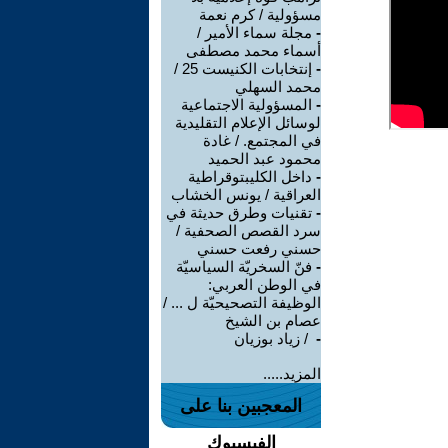
مسؤولية / كرم نعمة
-
مجلة سماء الأمير /
أسماء محمد مصطفى
-
إنتخابات الكنيست 25 /
محمد السهلي
-
المسؤولية الاجتماعية
لوسائل الإعلام التقليدية
في المجتمع. / غادة
محمود عبد الحميد
-
داخل الكليبتوقراطية
العراقية / يونس الخشاب
-
تقنيات وطرق حديثة في
سرد القصص الصحفية /
حسني رفعت حسني
-
فنّ السخريّة السياسيّة
في الوطن العربي:
الوظيفة التصحيحيّة ل ... /
عصام بن الشيخ
-
‏ / زياد بوزيان
المزيد.....
المعجبين بنا على
الفيسبوك