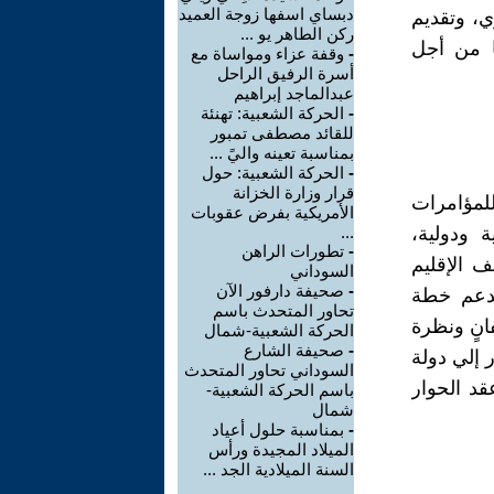
دبساي اسفها زوجة العميد
ي، وتقديم
ركن الطاهر يو ...
ا من أجل
-
وقفة عزاء ومواساة مع
أسرة الرفيق الراحل
عبدالماجد إبراهيم
-
الحركة الشعبية: تهنئة
للقائد مصطفى تمبور
بمناسبة تعينه واليً ...
-
الحركة الشعبية: حول
قرار وزارة الخزانة
للمؤامرات
الأمريكية بفرض عقوبات
 ودولية،
...
-
تطورات الراهن
ف الإقليم
السوداني
-
صحيفة دارفور الآن
 تدعم خطة
تحاور المتحدث باسم
انٍ ونظرة
الحركة الشعبية-شمال
-
صحيفة الشارع
 إلي دولة
السوداني تحاور المتحدث
قد الحوار
باسم الحركة الشعبية-
شمال
-
بمناسبة حلول أعياد
الميلاد المجيدة ورأس
السنة الميلادية الجد ...