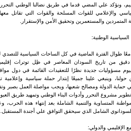
يم، ونؤكد علي المضي قدما في طريق نضالنا الوطني التحرر
ياسي والإعلامي للقوات المسلحة والقوات التي تقاتل معه
المتمردين والمستعمرين وتحقيق الأمن والإستقرار.
السياسية الوطنية:
معًا طوال الفترة الماضية في كل الساحات السياسية للتصدي 
يق من تاريخ السودان المعاصر في ظِل توترات إقليمية
يوم مسؤوليات جديدة نظرًا للتعقيدات القائمة في دول مواق
 حولنا، وينبغي علينا جميعًا إبتدار حملة سياسية وإعلامية
 حماية الدولة ومصالح شعبها، ويجب مواصلة العمل بصبر وتف
تطوير مشروع التحرر وأدوات البناء الوطني وتمهيد طريق العبور
مواطنة المتساوية والتنمية الشاملة بعد إنتهاء هذه الحرب، وع
سودانوي الشامل الذي سيحقق التوافق علي أجندة المستقبل.
ع الإقليمي والدولي: