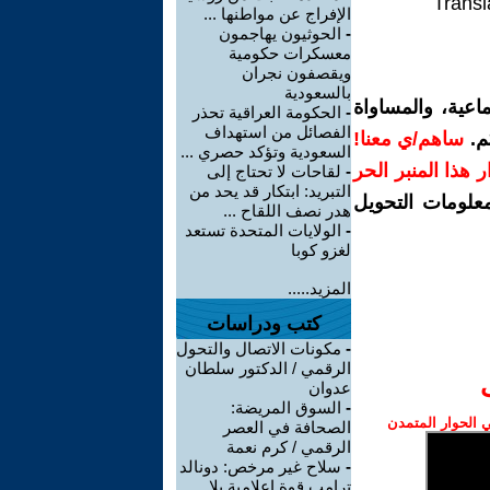
Transl
الإفراج عن مواطنها ...
-
الحوثيون يهاجمون
معسكرات حكومية
ويقصفون نجران
بالسعودية
اعية، والمساواة
-
الحكومة العراقية تحذر
الفصائل من استهداف
م.
ساهم/ي معنا!
السعودية وتؤكد حصري ...
رار هذا المنبر الحر
-
لقاحات لا تحتاج إلى
التبريد: ابتكار قد يحد من
معلومات التحويل
هدر نصف اللقاح ...
-
الولايات المتحدة تستعد
لغزو كوبا
المزيد.....
كتب ودراسات
-
مكونات الاتصال والتحول
الرقمي / الدكتور سلطان
عدوان
-
السوق المريضة:
الحوار المتمدن
الصحافة في العصر
الرقمي / كرم نعمة
-
سلاح غير مرخص: دونالد
ترامب قوة إعلامية بلا