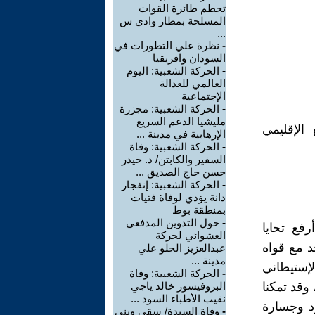
تحطم طائرة القوات
المسلحة بمطار وادي س
...
-
نظرة علي التطورات في
السودان وافريقيا
-
الحركة الشعبية: اليوم
العالمي للعدالة
الإجتماعية
-
الحركة الشعبية: مجزرة
مليشيا الدعم السريع
الإقليمي
الإرهابية في مدينة ...
-
الحركة الشعبية: وفاة
السفير والكابتن/ د. حيدر
حسن حاج الصديق ...
-
الحركة الشعبية: إنفجار
دانة يؤدي لوفاة فتيات
بمنطقة بوط
-
حول التدوين المدفعي
رفع تحايا
العشوائي لحركة
د مع قواه
عبدالعزيز الحلو علي
مدينة ...
إستيطاني
-
الحركة الشعبية: وفاة
وقد تمكنا
البروفيسور خالد ياجي
نقيب الأطباء السود ...
ود وجسارة
-
وفاة السيدة/ سِقي ويني