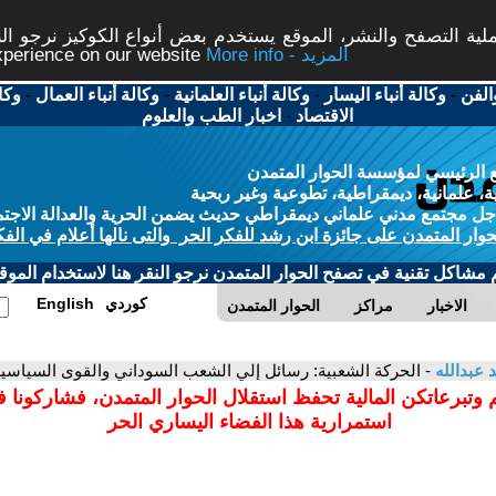
ة التصفح والنشر، الموقع يستخدم بعض أنواع الكوكيز نرجو النق
More info - المزيد
experience on our website
الفن
-
وكالة أنباء اليسار
-
وكالة أنباء العلمانية
-
وكالة أنباء العمال
-
وكا
الاقتصاد
-
اخبار الطب والعلوم
 الرئيسي لمؤسسة الحوار المتمدن
، علمانية، ديمقراطية، تطوعية وغير ربحية
ل مجتمع مدني علماني ديمقراطي حديث يضمن الحرية والعدالة الاجتم
حوار المتمدن على جائزة ابن رشد للفكر الحر والتى نالها أعلام في الفك
م مشاكل تقنية في تصفح الحوار المتمدن نرجو النقر هنا لاستخدام الموقع
كوردي
English
الاخبار
مراكز
الحوار المتمدن
عبدالله
- الحركة الشعبية: رسائل إلي الشعب السوداني والقوى السياسية 
 وتبرعاتكن المالية تحفظ استقلال الحوار المتمدن، فشاركونا 
استمرارية هذا الفضاء اليساري الحر