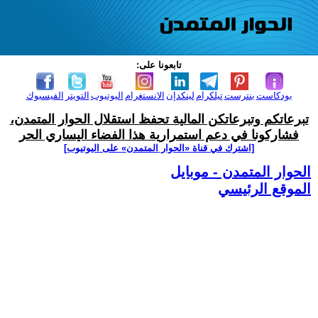
تابعونا على:
بودكاست
بنترست
تيلكرام
لينكدإن
الانستغرام
اليوتيوب
التويتر
الفيسبوك
تبرعاتكم وتبرعاتكن المالية تحفظ استقلال الحوار المتمدن،
فشاركونا في دعم استمرارية هذا الفضاء اليساري الحر
[اشترك في قناة ‫«الحوار المتمدن» على اليوتيوب]
الحوار المتمدن - موبايل
الموقع الرئيسي