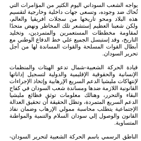
يواجه الشعب السوداني اليوم الكثير من المؤامرات التي
تُحاك ضد وجوده، وتسعى جهات داخلية وخارجية لتقسيم
هذه البلاد ومحو تاريخها من سجلات افريقيا والعالم،
ولكن شعبنا العظيم إستشعر تلك المخاطر ونهض متحدًا
لمقاومة مخططات المستعمرين والمتمردين، وتخليد
التاريخ، وقد إستبسل الجميع علي خط الدفاع الوطني مع
أبطال القوات المسلحة والقوات المساندة لها من أجل
تحرير السودان.
قيادة الحركة الشعبية-شمال تدعو الهيئات والمنظمات
الإنسانية والحقوقية الإقليمية والدولية لتسجيل إداناتها
لإنتهاكات مليشيا الدعم السريع الإرهابية وإتخاذ الإجراءات
القانونية اللازمة ضدها ومساندة شعب السودان في كفاح
البقاء والتحرر، وهنالك معلومات توثق فظائع مليشيا
الدعم السريع المتمردة، وتظل الحقيقة أن تحقيق العدالة
الإجتماعية يتطلب محاسبة ممولي الإرهاب وضمان نفاذ
القانون والوصول إلي سودان السلام والتنمية والمواطنة
المتساوية.
الناطق الرسمي باسم الحركة الشعبية لتحرير السودان-