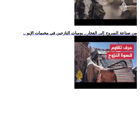
.. من صناعة السروج إلى الفخار.. يوميات النازحين في مخيمات الإيو