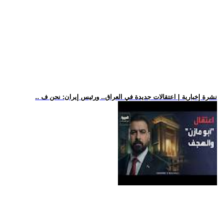
.. نشرة إخبارية | اعتقالات جديدة في العراق.. ورئيس إيران: نحن ف