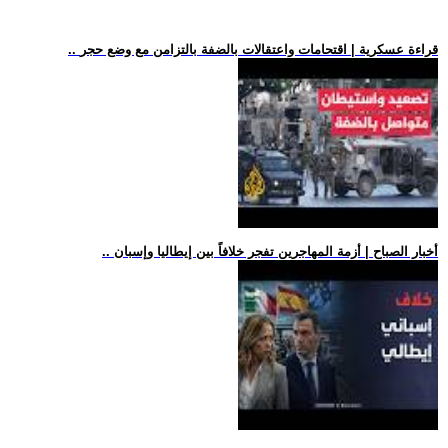
.. قراءة عسكرية | اقتحامات واعتقالات بالضفة بالتزامن مع وضع حجر
.. أخبار الصباح | أزمة المهاجرين تفجر خلافاً بين إيطاليا وإسبان