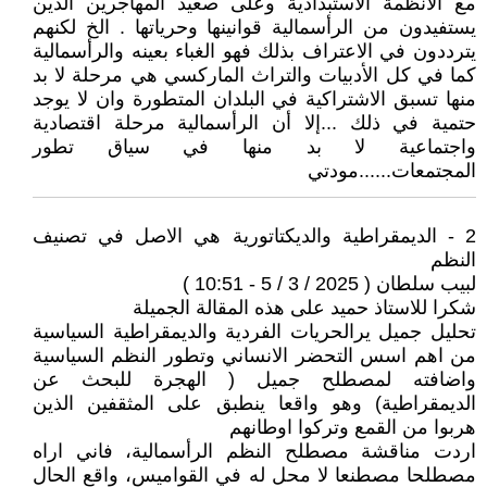
مع الأنظمة الاستبدادية وعلى صعيد المهاجرين الذين
يستفيدون من الرأسمالية قوانينها وحرياتها . الخ لكنهم
يترددون في الاعتراف بذلك فهو الغباء بعينه والرأسمالية
كما في كل الأدبيات والتراث الماركسي هي مرحلة لا بد
منها تسبق الاشتراكية في البلدان المتطورة وان لا يوجد
حتمية في ذلك ...إلا أن الرأسمالية مرحلة اقتصادية
واجتماعية لا بد منها في سياق تطور
المجتمعات......مودتي
2 - الديمقراطية والديكتاتورية هي الاصل في تصنيف
النظم
لبيب سلطان ( 2025 / 3 / 5 - 10:51 )
شكرا للاستاذ حميد على هذه المقالة الجميلة
تحليل جميل يرالحريات الفردية والديمقراطية السياسية
من اهم اسس التحضر الانساني وتطور النظم السياسية
واضافته لمصطلح جميل ( الهجرة للبحث عن
الديمقراطية) وهو واقعا ينطبق على المثقفين الذين
هربوا من القمع وتركوا اوطانهم
اردت مناقشة مصطلح النظم الرأسمالية، فاني اراه
مصطلحا مصطنعا لا محل له في القواميس، واقع الحال