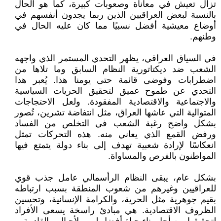
تزال تعيش في معاناة وصعوبات كبيرة، كما هو الحال
بالنسبة لبعض العراقيين الذين ربما يجدون أنفسهم في
أوضاع معيشية أفضل نسبيًا مما كان عليه الحال في
وطنهم.
في السياق العراقي، يظهر التحدي المستمر الذي واجهه
الشعب ضد ديكتاتورية النظام السابق وما تلاها من
اضطرابات وفوضى قائمة حتى يومنا هذا. يُعبر هذا
التحدي عن طموح عميق لتحقيق الحريات السياسية
والاجتماعية والاقتصادية المفقودة. ولعل الاحتجاجات
المتوالية التي عاشها العراق، مثل انتفاضة تشرين، تُصور
بشكل واضح رغبة الشعب في التخلص من الفساد
ورفض القمع الذي يعاني منه. هذه التحركات تمثل
انعكاسًا لإرادة شعبية تهدف إلى بناء دولة يتمتع فيها
المواطنون بالفرص والمساواة.
بشكل عام، يبقى النظام الرأسمالي عامل جذب قوي
للعراقيين وغيرهم من شعوب المنطقة بسبب ارتباطه
بقيم جوهرية مثل الحرية، والكرامة الإنسانية، وتحسين
الظروف الاقتصادية. هي مبادئ راسخة يسعى الأفراد