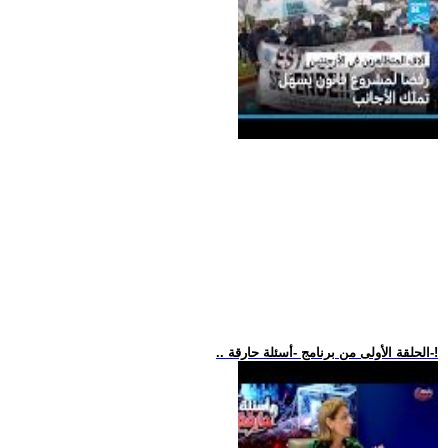
.. الحلقة الأولى من برنامج -أسئلة حارقة-!