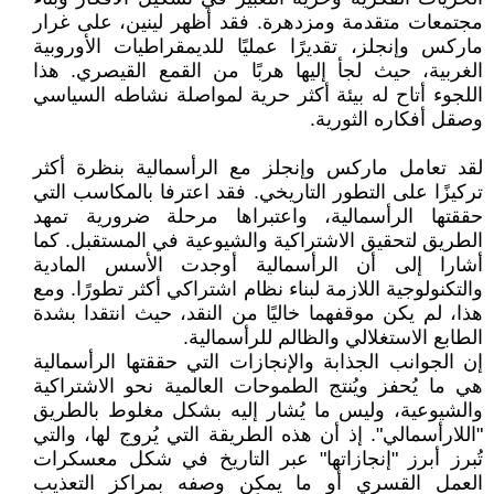
مجتمعات متقدمة ومزدهرة. فقد أظهر لينين، على غرار
ماركس وإنجلز، تقديرًا عمليًا للديمقراطيات الأوروبية
الغربية، حيث لجأ إليها هربًا من القمع القيصري. هذا
اللجوء أتاح له بيئة أكثر حرية لمواصلة نشاطه السياسي
وصقل أفكاره الثورية.
لقد تعامل ماركس وإنجلز مع الرأسمالية بنظرة أكثر
تركيزًا على التطور التاريخي. فقد اعترفا بالمكاسب التي
حققتها الرأسمالية، واعتبراها مرحلة ضرورية تمهد
الطريق لتحقيق الاشتراكية والشيوعية في المستقبل. كما
أشارا إلى أن الرأسمالية أوجدت الأسس المادية
والتكنولوجية اللازمة لبناء نظام اشتراكي أكثر تطورًا. ومع
هذا، لم يكن موقفهما خاليًا من النقد، حيث انتقدا بشدة
الطابع الاستغلالي والظالم للرأسمالية.
إن الجوانب الجذابة والإنجازات التي حققتها الرأسمالية
هي ما يُحفز ويُنتج الطموحات العالمية نحو الاشتراكية
والشيوعية، وليس ما يُشار إليه بشكل مغلوط بالطريق
"اللارأسمالي". إذ أن هذه الطريقة التي يُروج لها، والتي
تُبرز أبرز "إنجازاتها" عبر التاريخ في شكل معسكرات
العمل القسري أو ما يمكن وصفه بمراكز التعذيب