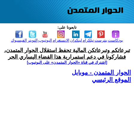
تابعونا على:
بودكاست
بنترست
تيلكرام
لينكدإن
الانستغرام
اليوتيوب
التويتر
الفيسبوك
تبرعاتكم وتبرعاتكن المالية تحفظ استقلال الحوار المتمدن،
فشاركونا في دعم استمرارية هذا الفضاء اليساري الحر
[اشترك في قناة ‫«الحوار المتمدن» على اليوتيوب]
الحوار المتمدن - موبايل
الموقع الرئيسي