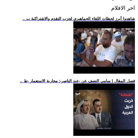
اخر الافلام
.. شاهدوا أبرز لحظات اللقاء الجماهيري لحزب التقدم والاشتراكية ب
.. فصل المقال | سامي النصف عن -عبد الناصر-: محاربة الاستعمار -ط