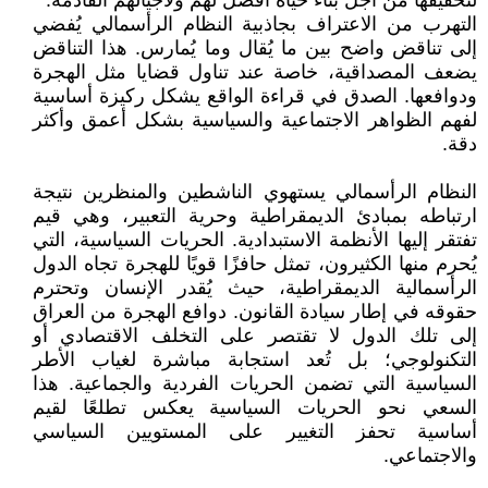
لتحقيقها من أجل بناء حياة أفضل لهم ولأجيالهم القادمة.
التهرب من الاعتراف بجاذبية النظام الرأسمالي يُفضي
إلى تناقض واضح بين ما يُقال وما يُمارس. هذا التناقض
يضعف المصداقية، خاصة عند تناول قضايا مثل الهجرة
ودوافعها. الصدق في قراءة الواقع يشكل ركيزة أساسية
لفهم الظواهر الاجتماعية والسياسية بشكل أعمق وأكثر
دقة.
النظام الرأسمالي يستهوي الناشطين والمنظرين نتيجة
ارتباطه بمبادئ الديمقراطية وحرية التعبير، وهي قيم
تفتقر إليها الأنظمة الاستبدادية. الحريات السياسية، التي
يُحرم منها الكثيرون، تمثل حافزًا قويًا للهجرة تجاه الدول
الرأسمالية الديمقراطية، حيث يُقدر الإنسان وتحترم
حقوقه في إطار سيادة القانون. دوافع الهجرة من العراق
إلى تلك الدول لا تقتصر على التخلف الاقتصادي أو
التكنولوجي؛ بل تُعد استجابة مباشرة لغياب الأطر
السياسية التي تضمن الحريات الفردية والجماعية. هذا
السعي نحو الحريات السياسية يعكس تطلعًا لقيم
أساسية تحفز التغيير على المستويين السياسي
والاجتماعي.