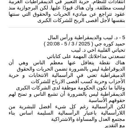
انتقادات للنظام. حرية التعبير في الديمقراطيات الغربية
ليست مطلقة، وأن هناك قيودًا عليها. لكن البرجوازية منذ
عقود تتراجع عن مباديء الحريات والحقوق التي سنتها
بنفسها لأجل أقصى الربح للشركات الكبرى
5 - د. لبيب والديمقراطية ورأس المال
حميد كوره جي ( 2025 / 3 / 5 - 20:08 )
تحياتي القلبية اخي د. لبيب
تسعدني مداخلاتك المهمة على كتاباتي
هناك نقطة يتغافل عنها معظم الناس وهي أن
الديوقراطية ليس بالضرورة تضمن الحريات والحقوق
الدميقراطية تعني في الرأسمالية الانتخابات و حرية
الأحزاب وحرية كسب أقصى الارباح للشركات
وغالبا ما تكون الحكومة موظفة لدى الشركات الكبرى
الديمقراطية ليس بالضرورة أن تشبع الناس و تمنح لهم
حقوقهم الأساسية
لكن الرأسمالية رغم كل شيء أفضل للبشرية من
اللارأسمالية باعتبار الرأسمالية السليمة اساس بناء
مجتمع العدل والمساواة والاشتراكية
مع التقدير