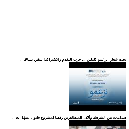
.. تحت شعار -نزعمو كاملين-... حزب التقدم والاشتراكية يلتقي بساك
.. صدامات بين الشرطة وآلاف المتظاهرين رفضا لمشروع قانون يسهّل ت