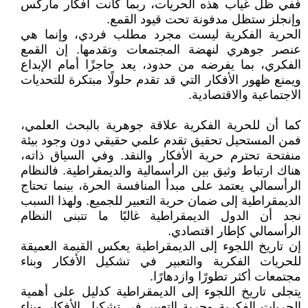
ففي ظل غياب هذه الحريات، ربما كانت أفكار ماركس
وإنجلز ستظل مدفونة تحت قيود القمع.
الحرية الفكرية ليست مجرد مطلب فردي، وإنما هي
عنصر جوهري لنهضة المجتمعات وتقدمها. إن القمع
الفكري، بما يفرضه من حدود، يعد حاجزًا أمام الإبداع
ويمنع ظهور الأفكار التي قد تقدم حلولًا مبتكرة للتحديات
الاجتماعية والاقتصادية.
كما أن للحرية الفكرية علاقة جوهرية بالبحث العلمي،
فمن المستحيل تحقيق تقدم علمي حقيقي دون وجود بيئة
منفتحة تحترم حرية الأفكار والنقد. وفي السياق ذاته،
هناك ارتباط وثيق بين الرأسمالية والديمقراطية. فالنظام
الرأسمالي يعتمد على مبدأ المنافسة الحرة، بينما تحتاج
الديمقراطية إلى ضمان حرية التعبير للجميع. ولهذا السبب
نجد أن الدول الديمقراطية غالبًا ما تتبنى النظام
الرأسمالي كإطار اقتصادي.
إن تاريخ اللجوء إلى الديمقراطية يعكس القيمة العميقة
للحريات الفكرية والتعبير في تشكيل الأفكار وبناء
مجتمعات أكثر تطورًا وازدهارًا.
يتجلى تاريخ اللجوء إلى الديمقراطية كدليل على أهمية
الحريات الفكرية وحرية التعبير في تشكيل الأفكار وبناء