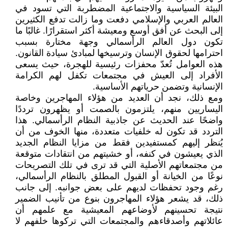
البيئة السياسية والاجتماعية المضطربة التي تسود في
العالم العربي والإسلامي دفعت وما زالت تدفع الكثيرين
إلى البحث عن أفق أوسع ومعيشة أكثر استقرارًا. غالبًا ما
تكون دول العالم الرأسمالي وجهة مختارة بسبب
احترامها لحقوق الإنسان وترسيخها لمبادئ سيادة القانون.
هذه العوامل تُعدّ محفزات رئيسية للهجرة، حيث يسعى
الأفراد إلى العيش في مجتمعات تكفل لهم الكرامة
الإنسانية وتضمن حرياتهم الأساسية.
ومع ذلك، نجد أن العديد من هؤلاء المهاجرين وخاصة
اليساريين منهم، يلتزمون بالصمت أو يظهرون ترددًا
واضحًا عند الحديث عن جاذبية النظام الرأسمالي. هذا
التردد قد تكون له خلفيات متعددة، منها الخوف من أن
يُنظر إليهم كمستفيدين فقط من مزايا النظام الجديد
الذي يعيشون في كنفه، أو خشيتهم من انتقادات متوقعة
من مجتمعاتهم الأصلية التي قد ترى في تلك التصريحات
نوعًا من الخيانة أو القبول المطلق بالنظام الرأسمالي،
رغم وجود تحفظات لديهم على بعض جوانبه. إلى جانب
ذلك، قد يشعر هؤلاء المهاجرون بنوع من تأنيب الضمير
نتيجة تحسينهم لأوضاعهم المعيشية مع علمهم أن
عائلاتهم وأصدقاءهم والمجتمعات التي تركوها خلفهم لا