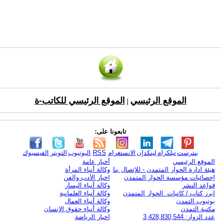
الموقع الرئيسي
الموقع الرئيسي للكاتب-ة
|
تابعونا على:
بنترست
تيلكرام
لينكدإن
الانستغرام
RSS
اليوتيوب
التويتر
الفيسبوك
الموقع الرئيسي
أخبار عامة
هيئة ادارة الحوار المتمدن - للإتصال بنا
وكالة أنباء المرأة
إحصائيات مؤسسة الحوار المتمدن
اخبار الأدب والفن
قواعد النشر
وكالة أنباء اليسار
ابرز كتاب / كاتبات الحوار المتمدن
وكالة أنباء العلمانية
يوتيوب التمدن
وكالة أنباء العمال
مكتبة التمدن
وكالة أنباء حقوق الإنسان
عدد الزوار: 3,428,830,544
اخبار الرياضة