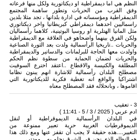
النظم هي اما ديمقراطية او ديكتاتورية ولكل منها فرعاته
وفق القرب من الحريات وتطور ساهمة المجتمع
الديمقراطية ومؤسساته في ادارة بلدانها ، تجد مثلا بلدين
راسماليين احدهما ديمقراطي كبريطانيا واخر ديكتاتوري
مثل المانيا الهتلرية او روسيا البوتينية، كلاهما رأسماليان
ولكن الفرق بينهما واضحاهو في العلاقة مع الديمقراطية
والحريات ..تاريخيا الرأسمالية ولدت بعد الثورة الصناعية
واولدت معها الحاجة للبرلمانات والدساتير والديمقراطية
والحريات لضمان الحماية من سطوة نظم الحكم
المطلقة والكنيسة والاقطاع ..اعتقد اخترع السوفيت
مصطلح البلدان رأسمالية للاشارة انهم يبنون نظاما
اشتراكيا والواقع انه تغطية فكرية للديكتاتورية التي
اقاموها ، وبانحلاله فقد المصطلح معناه
3 - تعقيب
ادم عربي ( 2025 / 3 / 5 - 11:41 )
في البلدان الرأسمالية الديموقراطية أو لنقل
الديموقرطيات الغربية حرية تعبير ممنوعة من
التغيير....هذه حقيقة لا يجب أن تقفز عنها ومع ذلك هذا
هو النظام الذي نحن في الشرق نحلم به....مودتي