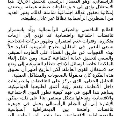
الرأسمالي، وهو المصدر الرئيسي لتحقيق الأرباح. هذا
الاستغلال يؤدي إلى خلق تفاوتات طبقية عميقة، ويضعف
إمكانية تحقيق عدالة اجتماعية شاملة. لذلك، يعتبر العديد
من المنظرين الرأسمالية نظامًا غير عادل بطبيعته.
الطابع التنافسي والطبقي للرأسمالية يولّد باستمرار
تناقضات اجتماعية واقتصادية قد تؤدي إلى أزمات
متكررة، وفترات عدم استقرار، وظهور حركات احتجاجية
تسعى للتغيير. في المقابل، تطرح الشيوعية كفكرة حلاً
لهذه الفجوات عن طريق القضاء على التفاوت الطبقي
والسعي لتحقيق عدالة اجتماعية كاملة. ومن خلال إلغاء
الملكية الخاصة لوسائل الإنتاج، تتطلع الشيوعية إلى وضع
حد لاستغلال القوى العاملة. لكن التاريخ أظهر أن تطبيق
هذه الفكرة كان محفوفًا بالصعوبات والمشاكل العملية.
التحليل الجدلي، الذي يركز على التناقضات والصراعات
داخل الأنظمة، يقدم رؤية أعمق لطبيعتها الديناميكية.
يساهم هذا النهج في فهم كيفية تطور القوى الاجتماعية
والاقتصادية وتفاعلها بشكل مستمر. بناءً على ذلك، يمكن
الإشارة إلى أن النظام الرأسمالي يحمل في جوهره
تناقضات واضحة بين الديمقراطية السياسية
والديمقراطية الاقتصادية، مما يشير إلى الحاجة إلى