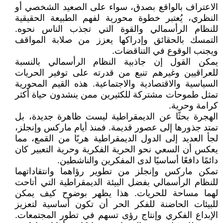
الاعتراف بالواقع بصدق، سواء على الصعيد الشخصي أو
النظري، يُعتبر خطوة محورية لفهم الطبيعة الحقيقية
للنظام الرأسمالي والقوة التي تجذب الناس نحوه.
التمسك بالحقائق وإدراكها يعزز من صلابة المواقف
ويجنب الوقوع في التناقضات.
يمكن القول إن جاذبية النظام الرأسمالي بالنسبة
للعراقيين وغيرهم تنبع من قدرته على توفير الحريات
السياسية والاقتصادية والاجتماعية. هذه القيم المحورية
تمثل طموحات مشتركة للكثيرين ممن ينشدون حياة أكثر
كرامة وحرية.
الهجرة بحثًا عن الديمقراطية ليست ظاهرة جديدة، بل
تمتد جذورها إلى عصور قديمة. فمنذ أيام ماركس وإنجلز،
لجأ العديد إلى الدول الديمقراطية هربًا من القمع، مما
يعكس أن السعي نحو الحرية الفكرية وحرية التعبير كان
دائمًا دافعًا أساسيًا لدى المفكرين والناشطين.
تمكن ماركس وإنجلز من تطوير رؤاهما وانتقاداتهما
للنظام الرأسمالي بفضل البيئة الديمقراطية التي أتاحت
لهما مساحة للحريات. هذا يظهر بوضوح كيف يمكن
للبيئات الحاضنة للفكر الحر أن تكون أساسية لتعزيز
الإبداع الفكري وإنتاج رؤى تسهم في تطور المجتمعات.