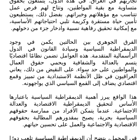
تجاربهم في العراق. في هذه الدول، يتمتعون بحقوق
متساوية مع بقية المواطنين، وتتاح لهم فرص عمل
تتناسب مع مؤهلاتهم وخبراتهم. بفضل ذلك، يستطيعون
تأمين حياة مستقرة وكريمة تلبي احتياجاتهم الأساسية،
مع إمكانية تحقيق رفاهية نسبية وادخار جزء من دخولهم.
الفرق الجوهري بين الحالتين يكمن في وجود
الديمقراطية السياسية وسيادة القانون في الدول
الرأسمالية المتقدمة. هذه العوامل تضمن نظامًا اقتصاديًا
يتسم بالعدالة والشفافية ويحمي حقوق العمال
والمواطنين على حد سواء. على النقيض من ذلك، يعاني
العراقيون في ظل الأنظمة الاستبدادية من تمييز وقمع
اقتصادي يضاف إلى القمع السياسي الذي يواجهونه.
هذا الواقع يبرز أهمية الديمقراطية السياسية باعتبارها
الأساس لتحقيق الديمقراطية الاقتصادية والعدالة
الاجتماعية. عندما يتمكن الأفراد من ممارسة حقوقهم
السياسية بحرية، يصبح بمقدورهم المطالبة بحقوقهم
الاقتصادية والاجتماعية والعمل على تحسين حياتهم.
في المجمل، يتضح أن الديمقراطية السياسية تلعب دورًا