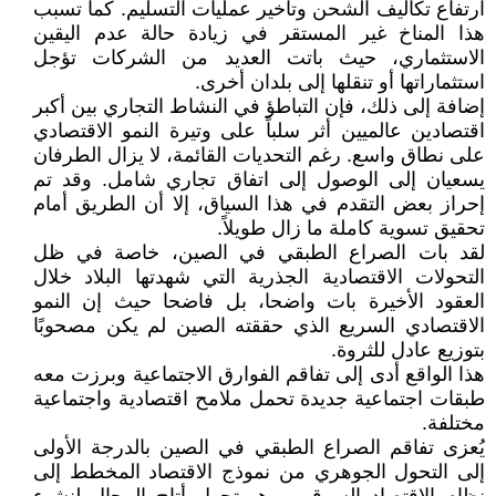
ارتفاع تكاليف الشحن وتأخير عمليات التسليم. كما تسبب
هذا المناخ غير المستقر في زيادة حالة عدم اليقين
الاستثماري، حيث باتت العديد من الشركات تؤجل
استثماراتها أو تنقلها إلى بلدان أخرى.
إضافة إلى ذلك، فإن التباطؤ في النشاط التجاري بين أكبر
اقتصادين عالميين أثر سلباً على وتيرة النمو الاقتصادي
على نطاق واسع. رغم التحديات القائمة، لا يزال الطرفان
يسعيان إلى الوصول إلى اتفاق تجاري شامل. وقد تم
إحراز بعض التقدم في هذا السياق، إلا أن الطريق أمام
تحقيق تسوية كاملة ما زال طويلاً.
لقد بات الصراع الطبقي في الصين، خاصة في ظل
التحولات الاقتصادية الجذرية التي شهدتها البلاد خلال
العقود الأخيرة بات واضحا، بل فاضحا حيث إن النمو
الاقتصادي السريع الذي حققته الصين لم يكن مصحوبًا
بتوزيع عادل للثروة.
هذا الواقع أدى إلى تفاقم الفوارق الاجتماعية وبرزت معه
طبقات اجتماعية جديدة تحمل ملامح اقتصادية واجتماعية
مختلفة.
يُعزى تفاقم الصراع الطبقي في الصين بالدرجة الأولى
إلى التحول الجوهري من نموذج الاقتصاد المخطط إلى