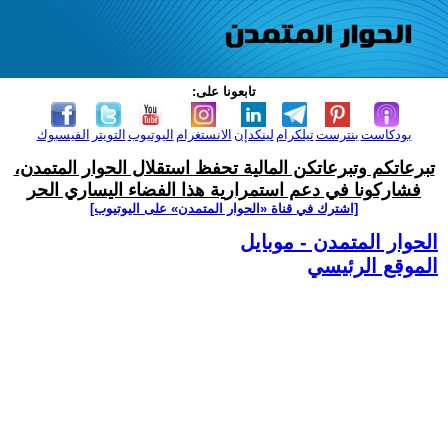
تابعونا على:
بودكاست
بنترست
تيلكرام
لينكدإن
الانستغرام
اليوتيوب
التويتر
الفيسبوك
تبرعاتكم وتبرعاتكن المالية تحفظ استقلال الحوار المتمدن،
فشاركونا في دعم استمرارية هذا الفضاء اليساري الحر
[اشترك في قناة ‫«الحوار المتمدن» على اليوتيوب]
الحوار المتمدن - موبايل
الموقع الرئيسي