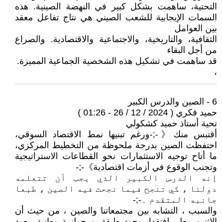
التحتية، ساهمت بشكل كبير في النهضة الصينية. هذه
السمات الإيجابية للشعب الصيني هي نتاج تفاعل معقد
بين العوامل
الثقافية، والتاريخية، والاجتماعية والاقتصادية. والصراع
من أجل البقاء
قد ساهمت في تشكيل هذه الشخصية الجماعية المميزة.
،
6 - الصين والدرس الكبير
حميد فكري ( 2024 / 12 / 26 - 01:26 )
تحية أستاذ حميد كشكولي
أقتبس منك《-;-ورغم تبنيها نمط الاقتصاد السوقي،
احتفظت الصين بدرجة ملحوظة من التخطيط المركزي،
ما أتاح توجيه الاستثمارات نحو القطاعات الاستراتيجية
وتجنب الوقوع في أزمات اقتصادية》-;-
إنه الدرس الكبير الذي يجب أن تتعلمه
دولنا ، كي تنجح فيما نجحت فيه الصين ، طبعا
جانبه المتقدم ۔-;-
والسبب ، التشابه بين مجتمعاتنا والصين ، من حيث أن
الإثنين معا ، إفتقدا ،وجود طبقة بورجوازية وطنية ،يعود