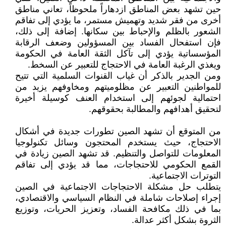
حين تشهد بعض المناطق ازدهاراً ملحوظاً، تعاني مناطق
أخرى من فقر شديد وتهميش مستمر، ما يؤدي إلى تفاقم
الشعور بالظلم والإحباط بين سكانها. إضافة إلى ذلك،
فإن استفحال الفساد بين المسؤولين وضعف الرقابة
المؤسساتية يؤدي إلى تآكل الثقة العامة في الحكومة
ويغذي الرغبة العامة في الاحتجاج للتعبير عن السخط.
ومن الجدير بالذكر أن غياب القنوات السلمية التي تتيح
للمواطنين التعبير عن مظلوميتهم ومخاوفهم يزيد من
احتمالية لجوئهم إلى استخدام العنف كوسيلة أخيرة
لتحقيق أهدافهم والمطالبة بحقوقهم.
من المتوقع أن تشهد الصين تطورات جديدة في أشكال
الاحتجاج، حيث يستخدم المحتجون وسائل تكنولوجيا
المعلومات للتواصل والتنظيم. قد تشهد الصين زيادة في
القمع الحكومي للاحتجاجات، مما قد يؤدي إلى تفاقم
التوترات الاجتماعية.
يتطلب حل مشكلة الاحتجاجات الاجتماعية في الصين
إجراء إصلاحات شاملة في النظام السياسي والاقتصادي،
بما في ذلك مكافحة الفساد، وتعزيز الحريات، وتوزيع
الثروة بشكل أكثر عدالة.