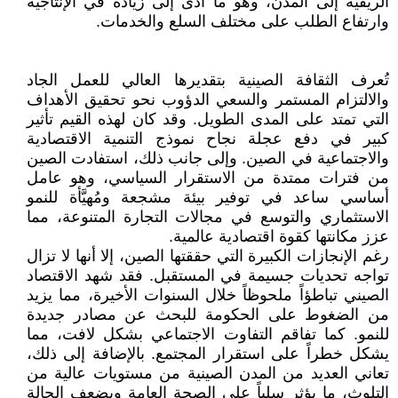
الريفية إلى المدن، وهو ما أدى إلى زيادة في الإنتاجية
وارتفاع الطلب على مختلف السلع والخدمات.
تُعرف الثقافة الصينية بتقديرها العالي للعمل الجاد
والالتزام المستمر والسعي الدؤوب نحو تحقيق الأهداف
التي تمتد على المدى الطويل. وقد كان لهذه القيم تأثير
كبير في دفع عجلة نجاح نموذج التنمية الاقتصادية
والاجتماعية في الصين. وإلى جانب ذلك، استفادت الصين
من فترات ممتدة من الاستقرار السياسي، وهو عامل
أساسي ساعد في توفير بيئة مشجعة ومُهيَّأة للنمو
الاستثماري والتوسع في مجالات التجارة المتنوعة، مما
عزز مكانتها كقوة اقتصادية عالمية.
رغم الإنجازات الكبيرة التي حققتها الصين، إلا أنها لا تزال
تواجه تحديات جسيمة في المستقبل. فقد شهد الاقتصاد
الصيني تباطؤاً ملحوظاً خلال السنوات الأخيرة، مما يزيد
من الضغوط على الحكومة للبحث عن مصادر جديدة
للنمو. كما تفاقم التفاوت الاجتماعي بشكل لافت، مما
يشكل خطراً على استقرار المجتمع. بالإضافة إلى ذلك،
تعاني العديد من المدن الصينية من مستويات عالية من
التلوث، ما يؤثر سلباً على الصحة العامة ويضعف الحالة