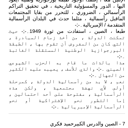
اليها ، الدور والمسؤولية التاريخية ، في تحقيق التراكم
الرأسمالي ، الضروري ، للتحرر من بقايا المجتمعات
الماقبل رأسمالية ، مثلما حدث في البلدان الرأسمالية
المتقدمة / الإمبريالية۔-;-
طبعا ، الصين ، استفادت من ثورة 1949۔-;- حيث
تمكنت الدولة ، من أخذ زمام المبادرة ،
التي كان من المفروض أن تقوم بها ، الطبقة
البورجوازية الوطنية المستقلة الغائبة
۔-;-
هذا بالذات ما قام به الحزب الشيوعي
الصيني ۔-;- والذي للأسف ، يعيبه عليه الكثير
من الجهال ۔-;-
نعم ، لا بد من رأسمالية الدولة ، كمرحلة
أولى لأي نهضة مجتمعية ، ولكن هذه
الرأسمالية ، مفتوحة على أحد احتمالين ،
إما التطور نحو الإشتراكية أو نحو
الرأسمالية الإمبريالية ۔-;-
7 - الصين والدرس الكبيرحميد فكري