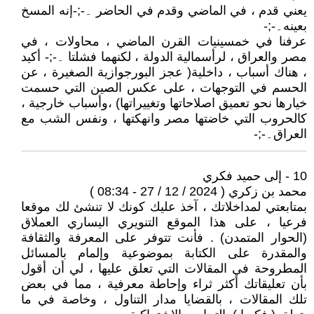
يعني قدم ، في الماضي وقدم في الحاضر ۔-;-إنه المسخ
بعينه۔-;-
عرفنا في خمسينيات القرن الماضي ، محاولات ، في
مصر والعراق ، لرأسمالية الدولة ، لكنهما فشلتا ۔-;- أكيد
، هناك أسباب ، داخلية( عجز البورجوازية الصغيرة ، عن
الحسم في التوجهات ، على عكس الصين التي حسمت
خيارها نحو تعميق اصلاحاتها وتغييراتها) ،وأسباب خارجية ،
كالحروب التي خاضتها مصر وانهكتها ، ونفس الشب مع
العراق۔-;-
10 - إلى حميد فكري
محمد بن زكري ( 2024 / 12 / 27 - 08:34 )
بمتابعتي لمداخلاتك ، آخذ عليك كونك لا تنشئ لك موقعا
فرعيا ، على هذا الموقع التنويري اليساري العملاق
(الحوار المتمدن) . فأنت تتوفر على المعرفة والثقافة
والمقدرة على الكتابة بموضوعية وإلمام بالمسائل
المطروحة في المقالات التي تعلق عليها ، لي أن أقول
بأن تعليقاتك أكثر ثراء وإحاطة معرفية ، مما في بعض
تلك المقالات ، بالقضايا مدار التناول ، وخاصة في ما