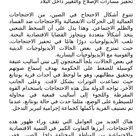
تحفيز مسارات الإصلاح والتغيير داخل البلاد
تتنوع أشكال الاحتجاج في الصين، من الاحتجاجات
العمالية إلى الحركات الانفصالية والاحتجاجات ضد الفساد
والظلم الاجتماعي. وهذا يدل على أن السخط الشعبي
يتخذ أشكالًا متعددة ويتجاوز القضايا الاقتصادية البحتة.
تلعب الأيديولوجيات دورًا هامًا في تحفيز الاحتجاجات،
حيث تمتزج في بعض الحالات الأيديولوجيات الدينية
والقومية مع الأيديولوجيات اليسارية.
في بعض الحالات، يلجأ المحتجون إلى تبني أساليب عنيفة
كوسيلة للضغط على الحكومة بهدف إسماع صوتهم
وتحقيق مطالبهم، وهو ما لوحظ في أحداث قرية يونتانغ
حيث تصاعدت التوترات بشكل لافت. وعلى الجانب
الآخر، تواجه الدولة مثل هذه الاحتجاجات باستخدام القوة
المفرطة واللجوء إلى أساليب قمعية في محاولة
للسيطرة على الوضع، مثلما حدث في حالة يونتانغ، عندما
تم تصنيف القرية بأكملها كجماعة إجرامية لتبرير التدخل.
هناك العديد من العوامل التي تقف وراء ظهور هذه
الاحتجاجات، أبرزها التفاوت الكبير في التنمية الاقتصادية
والاجتماعية بين المناطق المختلفة داخل الصين. ففي