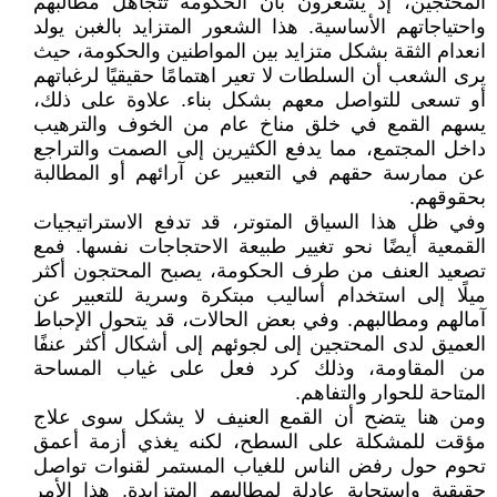
المحتجين، إذ يشعرون بأن الحكومة تتجاهل مطالبهم
واحتياجاتهم الأساسية. هذا الشعور المتزايد بالغبن يولد
انعدام الثقة بشكل متزايد بين المواطنين والحكومة، حيث
يرى الشعب أن السلطات لا تعير اهتمامًا حقيقيًا لرغباتهم
أو تسعى للتواصل معهم بشكل بناء. علاوة على ذلك،
يسهم القمع في خلق مناخ عام من الخوف والترهيب
داخل المجتمع، مما يدفع الكثيرين إلى الصمت والتراجع
عن ممارسة حقهم في التعبير عن آرائهم أو المطالبة
بحقوقهم.
وفي ظل هذا السياق المتوتر، قد تدفع الاستراتيجيات
القمعية أيضًا نحو تغيير طبيعة الاحتجاجات نفسها. فمع
تصعيد العنف من طرف الحكومة، يصبح المحتجون أكثر
ميلًا إلى استخدام أساليب مبتكرة وسرية للتعبير عن
آمالهم ومطالبهم. وفي بعض الحالات، قد يتحول الإحباط
العميق لدى المحتجين إلى لجوئهم إلى أشكال أكثر عنفًا
من المقاومة، وذلك كرد فعل على غياب المساحة
المتاحة للحوار والتفاهم.
ومن هنا يتضح أن القمع العنيف لا يشكل سوى علاج
مؤقت للمشكلة على السطح، لكنه يغذي أزمة أعمق
تحوم حول رفض الناس للغياب المستمر لقنوات تواصل
حقيقية واستجابة عادلة لمطالبهم المتزايدة. هذا الأمر