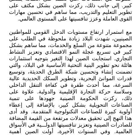
كبير. إلى جانب ذلك، ركزت الصين بشكل مكثف على
تطوير التعليم والتدريب، مما ساهم في تحسين مهارات
القوى العاملة وعزز تنافسيتها على المستوى العالمي.
مع استمرار ارتفاع مستويات الدخل القومي للمواطنين
الصينيين، شهدت البلاد زيادة ملحوظة في الطلب على
مجموعة متنوعة من السلع والخدمات، مما ساهم بشكل
كبير في تسريع عجلة النمو الاقتصادي وتعزيز النشاط
التجاري. استجابت الصين لهذا التغير بتوجيه استثمارات
هائلة نحو تطوير البنية التحتية الأساسية في البلاد، والتي
تضمنت إنشاء وتحسين شبكة الطرق الحديثة، وتوسيع
قدرات الموانئ البحرية، وتطوير السكك الحديدية عالية
السرعة، مما أحدث طفرة في كفاءة التنقل الداخلي
وسلاسة حركة التجارة الإقليمية والدولية. علاوة على
ذلك، ركزت الحكومة الصينية جهودها على تنمية
الصناعات التحويلية بشكل كبير، بالإضافة إلى إعطاء
أولوية كبيرة للصناعات التكنولوجية المتقدمة. وقد أدى
هذا النهج إلى تحقيق معدلات مرتفعة من القيمة المضافة
للصادرات الصينية وتعزيز تنافسيتها الدولـــية في الأسواق
العالمية. وفي السنوات الأخيرة، أولت الصين أهمية