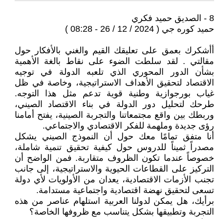
8 - الصديق حميد فكري
حميد كوره جي ( 2024 / 12 / 26 - 08:28 )
أأشكرك بعمق على تعليقك القيم والغني بالأفكار حول
مقالتي . لقد سلطت الضوء على نقاط بالغة الأهمية
بشأن الدور المحوري الذي تلعبه الدولة في توجيه
الاقتصاد لتحقيق الأهداف الاستراتيجية، وخاصة في ظل
غياب بورجوازية وطنية قوية تدعم مثل هذا التوجه.
طرحك لتحليل دور الدولة في بناء الاقتصاد الصيني،
وربطك بين واقع مجتمعاتنا والتجربة الصينية، يفتح أمامنا
رؤى جديدة وملهمة للفكر الاقتصادي والاجتماعي.
أنا متفق تمامًا معك حول أن النموذج الصيني يشكل
مصدراً ثميناً للدروس حول كيفية تحقيق تنمية شاملة،
خصوصاً عندما تكون الظروف متقاربة. فمن الواضح أن
التركيز على القطاعات الحيوية والاستراتيجية، إلى جانب
تجنب الأزمات الاقتصادية، يعدان من الأولويات لأي دولة
تسعى لتحقيق نهضة اقتصادية واجتماعية مستدامة.
برأيك، هل يمكن لدولنا العربية استلهام عناصر من هذه
التجربة وتطبيقها بشكل يتناسب مع ظروفها الخاصة؟