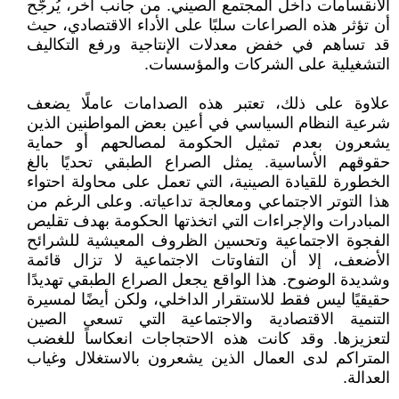
الانقسامات داخل المجتمع الصيني. من جانب آخر، يُرجّح
أن تؤثر هذه الصراعات سلبًا على الأداء الاقتصادي، حيث
قد تساهم في خفض معدلات الإنتاجية ورفع التكاليف
التشغيلية على الشركات والمؤسسات.
علاوة على ذلك، تعتبر هذه الصدامات عاملًا يضعف
شرعية النظام السياسي في أعين بعض المواطنين الذين
يشعرون بعدم تمثيل الحكومة لمصالحهم أو حماية
حقوقهم الأساسية. يمثل الصراع الطبقي تحديًا بالغ
الخطورة للقيادة الصينية، التي تعمل على محاولة احتواء
هذا التوتر الاجتماعي ومعالجة تداعياته. وعلى الرغم من
المبادرات والإجراءات التي اتخذتها الحكومة بهدف تقليص
الفجوة الاجتماعية وتحسين الظروف المعيشية للشرائح
الأضعف، إلا أن التفاوتات الاجتماعية لا تزال قائمة
وشديدة الوضوح. هذا الواقع يجعل الصراع الطبقي تهديدًا
حقيقيًا ليس فقط للاستقرار الداخلي، ولكن أيضًا لمسيرة
التنمية الاقتصادية والاجتماعية التي تسعى الصين
لتعزيزها. وقد كانت هذه الاحتجاجات انعكاساً للغضب
المتراكم لدى العمال الذين يشعرون بالاستغلال وغياب
العدالة.