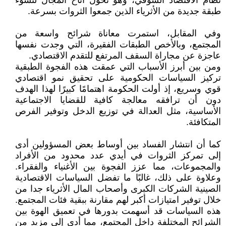
نظام الاقتصاد السوقي، وهو تحول أتاح المجال لنشوء
طبقة جديدة من الأثرياء الذين جمعوا الثروات بسرعة.
وفي المقابل، استمرت معاناة شرائح واسعة من
المجتمع، وبالأخص الطبقات الفقيرة، التي وجدت نفسها
عاجزة عن مجاراة السقف المرتفع للتقدم الاقتصادي.
ومن بين أبرز الأسباب التي عمقت هذه الفجوة الطبقية
تركيز السياسات الحكومية على تحقيق نمو اقتصادي
قوي وسريع، إذ أولت الحكومة اهتمامًا كبيرًا لهذا الهدف
دون أن ترافقه معالجة كافية للقضايا الاجتماعية
الأساسية، مثل العدالة في توزيع الدخل وتوفير الفرص
المتكافئة.
كما أن انتشار الفساد بين أوساط بعض المسؤولين أدى
إلى تمركز الثروات في أيدي عدد محدود من الأفراد
والمجموعات، مما عزز الفجوة بين الأغنياء والفقراء.
وعلاوة على ذلك، غالبًا ما تفضل السياسات الاقتصادية
الصينية الشركات الكبرى وأصحاب المال الأثرياء جدا من
خلال توفير امتيازات أكبر لهم مقارنة ببقية فئات المجتمع.
هذه السياسات قد أسهمت بدورها في تعميق الهوة بين
الشرائح المختلفة داخل المجتمع، مما أدى إلى مزيد من