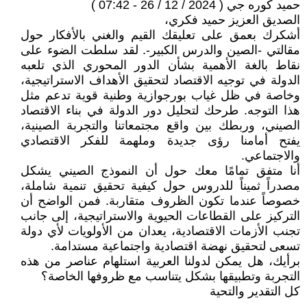
حميد كوره جي ( 2024 / 12 / 26 - 07:42 )
الصديق العزيز حميد فكري،
أشكرك بعمق على تعليقك القيم والغني بالأفكار حول
مقالتي -الصين والدرس الكبير-. لقد سلطت الضوء على
نقاط بالغة الأهمية بشأن الدور المحوري الذي تلعبه
الدولة في توجيه الاقتصاد لتحقيق الأهداف الاستراتيجية،
وخاصة في ظل غياب بورجوازية وطنية قوية تدعم مثل
هذا التوجه. طرحك لتحليل دور الدولة في بناء الاقتصاد
الصيني، وربطك بين واقع مجتمعاتنا والتجربة الصينية،
يفتح أمامنا رؤى جديدة وملهمة للفكر الاقتصادي
والاجتماعي.
أنا متفق تمامًا معك حول أن النموذج الصيني يشكل
مصدراً ثميناً للدروس حول كيفية تحقيق تنمية شاملة،
خصوصاً عندما تكون الظروف متقاربة. فمن الواضح أن
التركيز على القطاعات الحيوية والاستراتيجية، إلى جانب
تجنب الأزمات الاقتصادية، يعدان من الأولويات لأي دولة
تسعى لتحقيق نهضة اقتصادية واجتماعية مستدامة.
برأيك، هل يمكن لدولنا العربية استلهام عناصر من هذه
التجربة وتطبيقها بشكل يتناسب مع ظروفها الخاصة؟
كل التقدير والتحية