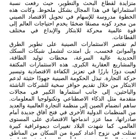
متزايدة لقطاع البحث والتطوير، حيث رفعت نسبة
استثماراتها في هذا المجال بشكل ملحوظ. وكانت هذه
الخطوة مدروسة للإسهام في تحويل الاقتصاد الصيني
من مجرد كونه مصنعًا ضخمًا يخدم احتياجات العالم إلى
قوة عالمية محركة للابتكار والإبداع في مختلف
القطاعات.
لم تقتصر الاستثمارات الصينية على تطوير الطرق
والموانئ فحسب، بل امتدت لتشمل شبكات السكك
الحديدية عالية السرعة، محطات توليد الطاقة،
والمشاريع العقارية الكبرى. هذه الاستثمارات المكثفة
لعبت دورًا بارزًا في تعزيز الكفاءة الاقتصادية وتيسير
حركة التجارة. تبذل الحكومة الصينية جهودًا حثيثة لدعم
الابتكار من خلال تقديم حوافز سخية للشركات الناشئة
والباحثين، إلى جانب استثمارها الكبير في مجالات
متقدمة مثل الذكاء الاصطناعي وتكنولوجيا المعلومات.
ساهم انضمام الصين إلى منظمة التجارة العالمية والعديد
من المنظمات الدولية الأخرى في فتح آفاق جديدة أمام
صادراتها، مما عزز اندماجها الاقتصادي على المستوى
العالمي. كما شهدت البلاد تغييرات ديموغرافية كبيرة
تمثلت في نزوح أعداد كبيرة من السكان من المناطق