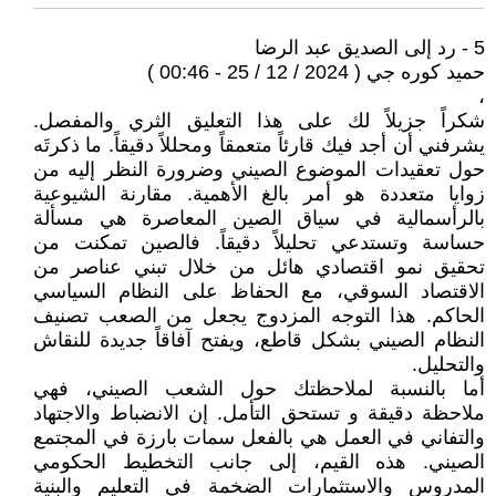
5 - رد إلى الصديق عبد الرضا
حميد كوره جي ( 2024 / 12 / 25 - 00:46 )
،
شكراً جزيلاً لك على هذا التعليق الثري والمفصل.
يشرفني أن أجد فيك قارئاً متعمقاً ومحللاً دقيقاً. ما ذكرتَه
حول تعقيدات الموضوع الصيني وضرورة النظر إليه من
زوايا متعددة هو أمر بالغ الأهمية. مقارنة الشيوعية
بالرأسمالية في سياق الصين المعاصرة هي مسألة
حساسة وتستدعي تحليلاً دقيقاً. فالصين تمكنت من
تحقيق نمو اقتصادي هائل من خلال تبني عناصر من
الاقتصاد السوقي، مع الحفاظ على النظام السياسي
الحاكم. هذا التوجه المزدوج يجعل من الصعب تصنيف
النظام الصيني بشكل قاطع، ويفتح آفاقاً جديدة للنقاش
والتحليل.
أما بالنسبة لملاحظتك حول الشعب الصيني، فهي
ملاحظة دقيقة و تستحق التأمل. إن الانضباط والاجتهاد
والتفاني في العمل هي بالفعل سمات بارزة في المجتمع
الصيني. هذه القيم، إلى جانب التخطيط الحكومي
المدروس والاستثمارات الضخمة في التعليم والبنية