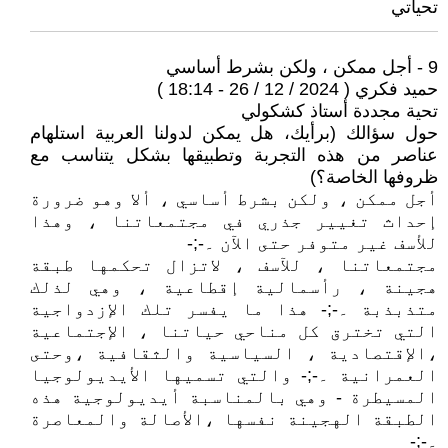
تحياتي
9 - أجل ممكن ، ولكن بشرط أساسي
حميد فكري ( 2024 / 12 / 26 - 18:14 )
تحية مجددة أستاذ كشكولي
حول سؤالك (برأيك، هل يمكن لدولنا العربية استلهام
عناصر من هذه التجربة وتطبيقها بشكل يتناسب مع
ظروفها الخاصة؟)
أجل ممكن ، ولكن بشرط أساسي ، ألا وهو ضرورة
إحداث تغيير جذري في مجتمعاتنا ، وهذا
للأسف غير متوفر حتى الآن ۔-;-
مجتمعاتنا ، للآسف ، لاتزال تحكمها طبقة
هجينة ، رأسمالية إقطاعية ، وهي لذلك
متذبذبة ۔-;- هذا ما يفسر تلك الإزدواجية
التي تخترق كل مناحي حياتنا ، الإجتماعية
،الإقتصادية ، السياسية والثقافية ،وحتى
العمرانية ۔-;- والتي تسميها الأيديولوجيا
المسيطرة - وهي بالمناسبة أيديولوجية هذه
الطبقة الهجينة نفسها ،الأصالة والمعاصرة
۔-;-