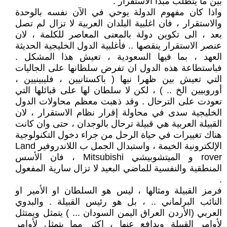
بين ما يتطلب مبدأ الاستقرار .
واذا كان مفهوم الدولة يوحي في الآن نفسه بالوحدة
والاستقرار ، فان اغلبية البلدان العربية لا تزال لم تصل
بعد ، الى تكوين دولة بالمعنى المعاصر للكلمة ، لان
عنصر الاستقرار ينقصها .. فأغلبية الدول الخليجية الحديثة
العهد ، بما فيها السعودية ، تعيش هذا المشكل .
فباستطاعة هذه الدول ان تفرض سلطانها على الجاليات
التي تعيش بين ظهرا نيها ( باكستانيين ، فليبينيين ،
أوروبيين الخ .. ) ، لكن لا سلطان لها على قبائلها التي
تعودت على الترحال . وقد ذهبت معظم محاولات الدول
الخليجية سدى في محاولة إقرار نظام الاستقرار ، لان
القبيلة العربية هي قبيلة ترحال بالوجدان ، حتى وان كانت
هناك تغييرات في حياة الرحل من جراء دخول التكنولوجية
الإلكترونية الخيمة ، واستبدال الجمل ب اللاندروفير Land
rover و الميتشوبيشي Mitsubishi ، فان الأسس
المنطقية والنفسية للماضي البعيد لا تزال سارية المفعول
.
فرمز القبيلة ومثالها ، ليس هو السلطان او الأمير او
النائب البرلماني .. ، بل هو رئيس القبيلة . والبدوي
العربي (الأردن العراق اليمن السودان ... ) يتمثل ويمتثل
لأوامر القبيلة ويدافع عنها ، اكثر مما يتمثل لأوامر