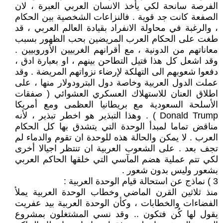
الفرصة سانحة لكي يأخذ الانسان العربي العبرة ، لان
الصفعة كانت جد قوية . فالنزاعات الشخصية بين الحكام
، والرغبة في محاولة الانفراد بقيادة العالم العربي ، قد
طغت على الحكام العرب المريضين بحب الظهور بسبب
معاناتهم من الدونية ، مع أقرانهم الغربيين الأوروبيين .
وقد اشعل كل هذا فتيل التطاحن بينهم ، او بعبارة ادق ،
دفعوا شعوبهم الى التهلكة لإرضاء نزواتهم المريضة . وقد
عملت الدول العربية وخاصة دول البترودولار منها ، على
اطلاق العنان للاستهلاك العسكري العشوائي ( صفقات
الأسلحة السعودية مع بريطانيا العظمى ومع أمريكا
Donald Trump ) . وهذا التبذير هو اخطر تبذير ، لأنه
مناقض تماما لمبدأ الوحدة التي يتشدق بها كل الحكام
العرب . لا يمكن والحالة هذه للوحدة ان تقوم والدماء لم
تجف بعد . على الشعوب العربية ان تنتظر اجيالا أخرى
لكي تتم عملية هضم المآسي التي خلقها الحاكم العربي
بشعور وليس بدون شعور .
3 ) نماذج عن استحالة قيام الوحدة العربية :
منذ ثلاثين القرن الماضي وخطاب الوحدة العربية يملأ
الفضاءات والخطابات ، وكأن الوحدة العربية بيد عفريت
يقول لها كُن فتكون .. وقد نسي المشتغلون بمشروع