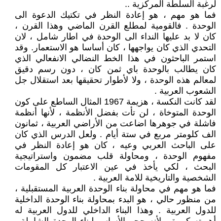
لرغبة السلطة المركزية ..
فما هو مهم ، هو إعادة النظر في تكتيك الدعوة الى
الوحدة . فالقومية لمطلع القرن الماضي وهذا القرن ،
كان لا بد عليها النداء الى الوحدة في اطار شامل ، لان
التحدي الذي كان يواجهها ، كان أساسا هو الاستعمار. وقد
استمر الباحثون في هذا الخط النضالي الانفعالي الذي
كان يطالب بالوحدة باي ثمن كان ، دون رسم دقيق
لمعالم هذه الوحدة ، ولا لأطوار تحقيقها بعد استقلال جل
الشعوب العربية .
لقد كانت النكسة ، هزيمة 1967 المثال الساطع على كون
الوحدة المتوخاة ، لن تأت بفضل الأنظمة ، لأنها أنظمة
فاشلة في جوهرها اضاعت من الأراضي العربية ، ثمانون
الف كلومتر مربع في ستة أيام . ولعل الدرس الذي كان
على الباحث العربي وعيه ، كان هو إعادة النظر في
مفهوم الوحدة ، ومحاولة قلب مضمون واستراتيجية
البحث ، لكي يأخذ في عين الاعتبار كل المقومات
الشخصية والتاريخية للامة العربية .
فما هو مهم في محاولة بناء الوحدة العربية المستقبلية ،
من منظور حالي ، هو البدء بمحاولة بناء الوحدة الداخلية
للدول العربية . وهذا البناء الداخلي للدول العربية له