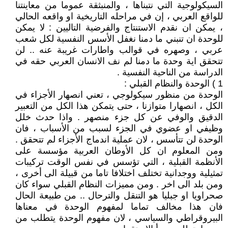
السيكولوجية التي نتبناها ، والمنبثقة عموما من معاينتنا
للواقع العربي ، إن في مراحله التاريخية او واقعه الحالي
، يمكن ان نقدم الاستنتاج والفرضية التاليين : لا يمكن
للوحدة ان تنبني ما دمنا نغفل الأسس النفسية لكل شعب
عربي ، وصهره في قوالب واطارات غريبة عنه .. لن
تتحقق اية وحدة ما دمنا لم نف الانسان العربي حقه في
الدراسة من الناحية النفسية .
1 ) الوحدة والنظام القبلي :
الوحدة من منظور سيكولوجي ، تعني انصهار الأجزاء في
الكل ، انصهارا متوازنا ، حتى يتمكن هذا الكل من التعبير
الدقيق والوفي عن كل جزء منصهر . واذا حدث خلل
وظيفي او عضوي في الجزء لسبب من الأسباب ، فان
الوحدة لن تتأسس ، لان عملية اندماج الأجزاء لم تتحقق .
ومن المعلوم ان كل الأوطان العربية مؤسسة على
الأنظمة القبلية ، التي تؤسس في نفس الوقت تركيبات
تمثيلية ووجدانية تختلف اختلافا تاما من قبيلة الى أخرى ،
ومن بلد الى اخر . ومن مميزات النظام القبلي سواء كان
صحراويا او جبليا هو التنقل والترحال .. من طبيعة الحال
فان هذا مخالف تماما لمفهوم الوحدة في معناها
البيروقراطي والسياسي ، لان مفهوم الوحدة يتطلب من