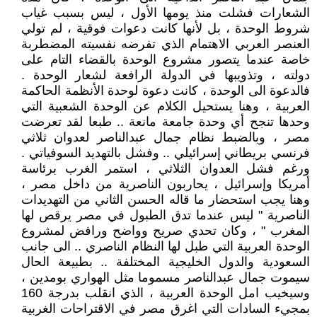
الشعارات فشلت منذ يومها الأول ، ليس بسبب غياب
شروط الوحدة ، بل لأنها كانت دعوات فوقية ، لم تولي
العنصر العربي الاهتمام الذي تفرضه نفسيته المضطربة
خاصة عندما يتصور مشروع الوحدة بالقضاء التام على
دولته ، وتذويبها في الدولة الرافعة لشعار الوحدة .
فالدعوة الى الوحدة ، كانت دعوة لوحدة الأنظمة الحاكمة
العربية ، وهنا يستحيل الكلام عن الوحدة الشعبية التي
وحدها تنجح أي وحدة جامعة مانعة .. طبعا لقد تعرضت
مصر ، وبالضبط نظام جمال عبدالناصر لعدوان ثلاثي
فرنسي بريطاني إسرائيلي .. وفشل بالتهديد السوفياتي .
ورغم فشل العدوان الثلاثي ، استمر الغرب برئاسة
أمريكا وإسرائيل ، يحاربون الناصرية من داخل مصر ،
وهنا يجب استحضار ما قاله الحسن الثاني من التهديدات
الناصرية " ليس عندما تدق الطبول في مصر يرقص لها
المغرب " ، وكان تحدي صريح وواضح ورافض لمشروع
الوحدة العربية التي طبل لها النظام الناصري .. الى جانب
السعودية والدول الخليجية المختلفة .. بطبيعة الحال
سيموت جمال عبدالناصر مسموما مثل الهواري بومدين ،
وسيخيب امل الوحدة العربية ، الذي انقلب بدرجة 160
بمجيء السادات التي اغرق مصر في الاقتراحات الغربية