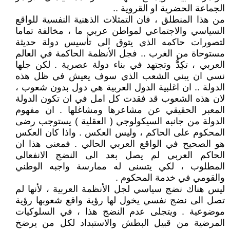
الجماعة الحضرية او القروية ..
من هذا المنطلق ، فان التمثلات الذهنية النفسية للواقع
السياسي والاجتماعي لمواطن عربي ما ، مخالفة تماما
لتصورات حاكمه الذي يتوق الى تأسيس دولة حديثة
مستوحاة من الغرب .. فجل الأنظمة الحاكمة في العالم
العربي ، تكِدُّ وتجتهد في بناء دولة عصرية . لكن جلها
نسي ان يبني الشعب الذي سوف يعيش في ظل هذه
الدولة .. ان اغلبية الدول العربية هي دول بدون شعوب ،
لان هذه الشعوب قد فقدت كل امل في ان تكون الدولة
المعبر الحقيقي عن مشاعرها ومشاغلها . ان مفهوم
الدولة من جانبه السيكولوجي ( العقلية ) يستوجب رضى
المحكوم على الحاكم ، وليس العكس . واذا كان العكس
هو الصحيح في الواقع العربي الحالي . فمعنى هذا ان
الحاكم العربي لم يصل بعد الى النضج الانفعالي
المطلوب ، لكي يتسنى له ممارسة واجبه الوطني
والقومي في خدمة المحكوم .
ليس هناك نضج سياسي لجل الأنظمة العربية ، لأنها لم
تصل الى نضج نفسي يخول لها رؤية واقع شعوبها رؤية
موضوعية . ويتجلى عدم النضج هذا ، في السلوكيات
المرضية من قبيل البطش والاستبداد لكل من يرضخ