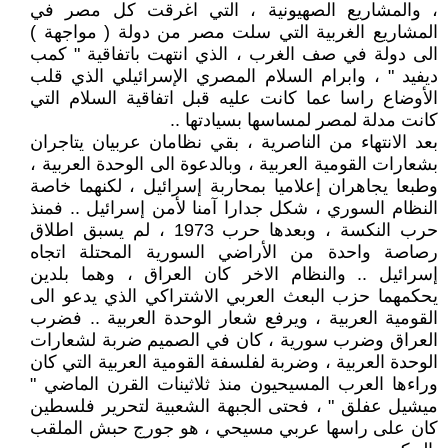
، والمشاريع الصهيونية ، التي اغرقت كل مصر في
المشاريع الغربية التي سلت مصر من دولة ( مواجهة )
الى دولة في صف الغرب ، الذي انتهت باتفاقية " كمب
ديفيد " ، وابرام السلام المصري الإسرائيلي الذي قلب
الأوضاع راسا عما كانت عليه قبل اتفاقية السلام التي
كانت مدلة لمصر لمساسها بسيادتها ..
بعد الانتهاء من الناصرية ، بقي نظامان عربيان يتاجران
بشعارات القومية العربية ، وبالدعوة الى الوحدة العربية ،
وطبعا يجاهران إعلاميا بمحاربة إسرائيل ، لكنهما خاصة
النظام السوري ، شكل جدارا آمنا لأمن إسرائيل .. فمنذ
حرب النكسة ، وبعدها حرب 1973 ، لم يسبق اطلاق
رصاصة واحدة من الأراضي السورية المحتلة اتجاه
إسرائيل .. والنظام الاخر كان العراق ، وهما بلدين
يحكمهما حزب البعث العربي الاشتراكي الذي يدعو الى
القومية العربية ، ويرفع شعار الوحدة العربية .. فضرب
العراق وضرب سورية ، كان في الصميم ضربة لشعارات
الوحدة العربية ، وضربة لفلسفة القومية العربية التي كان
وراءها العرب المسيحيون منذ ثلاثينات القرن الماضي "
ميشيل عفلق " ، فحتى الجبهة الشعبية لتحرير فلسطين
كان على راسها عربي مسيحي ، هو جورج حبش الملقب