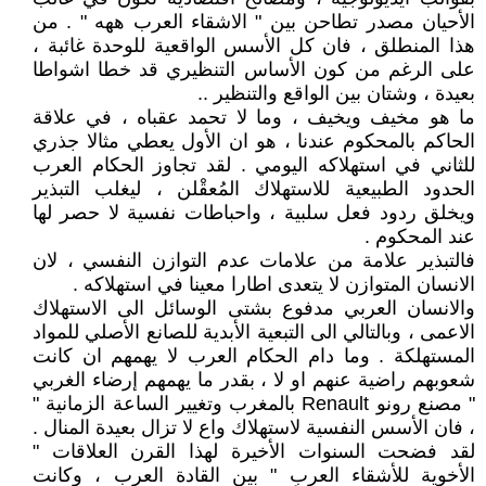
الأحيان مصدر تطاحن بين " الاشقاء العرب ههه " . من
هذا المنطلق ، فان كل الأسس الواقعية للوحدة غائبة ،
على الرغم من كون الأساس التنظيري قد خطا اشواطا
بعيدة ، وشتان بين الواقع والتنظير ..
ما هو مخيف ويخيف ، وما لا تحمد عقباه ، في علاقة
الحاكم بالمحكوم عندنا ، هو ان الأول يعطي مثالا جذري
للثاني في استهلاكه اليومي . لقد تجاوز الحكام العرب
الحدود الطبيعية للاستهلاك المُعقْلن ، ليغلب التبذير
ويخلق ردود فعل سلبية ، واحباطات نفسية لا حصر لها
عند المحكوم .
فالتبذير علامة من علامات عدم التوازن النفسي ، لان
الانسان المتوازن لا يتعدى اطارا معينا في استهلاكه .
والانسان العربي مدفوع بشتى الوسائل الى الاستهلاك
الاعمى ، وبالتالي الى التبعية الأبدية للصانع الأصلي للمواد
المستهلكة . وما دام الحكام العرب لا يهمهم ان كانت
شعوبهم راضية عنهم او لا ، بقدر ما يهمهم إرضاء الغربي
" مصنع رونو Renault بالمغرب وتغيير الساعة الزمانية "
، فان الأسس النفسية لاستهلاك واع لا تزال بعيدة المنال .
لقد فضحت السنوات الأخيرة لهذا القرن العلاقات "
الأخوية للأشقاء العرب " بين القادة العرب ، وكانت