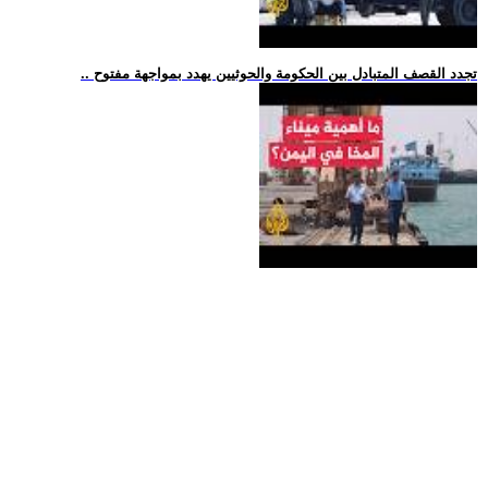
.. تجدد القصف المتبادل بين الحكومة والحوثيين يهدد بمواجهة مفتوح