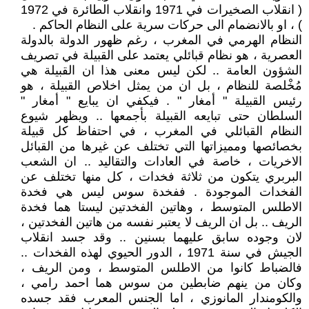
( انقلاب الصخيرات في 1971 وانقلاب الطائرة في 1972
) ، او بالانضمام الى حركات سرية على النظام الحاكم .
النظام الهرمي في المغرب ، رغم ظهور الدولة بالدولة
العصرية ، هو نظام قبائلي يعتمد على القبيلة في تصريف
الشؤون العامة .. لكن ليس معنى هذا ان القبيلة هي
مُخْلصة للنظام ، بل ان من يمثل اخلاص القبيلة ، هو
رئيس القبيلة " أمغار " . فيكفي ان يبايع " أمغار "
السلطان حتى تبايعه القبيلة بأجمعها .. ويظهر شيوع
النظام القبائلي في المغرب ، في احتفاظ كل قبيلة
بخصائصها ومميزاتها التي تختلف عن غيرها من القبائل
الاخريات ، خاصة في العادات والتقاليد .. ان الشعب
البربري يتكون من ثلاثة فخدات ، كل منها تختلف عن
الفخدات الموجودة . ففخدة سوس ليس هي فخدة
الاطلس المتوسط ، وهاتين الفخدتين ليستا هما فخدة
الريف .. بل ان الريف لا يعتبر نفسه من هاتين الفخدتين ،
لان وجوده سابق عليهما بسنين .. وقد جسد انقلاب
الجيش في سنة 1971 ، الدور الحيوي لهذه الفخدات ..
فالضباط كانوا من الاطلس المتوسط ، ومن الريف ،
وكان من ينهم ضابطين من سوس هما احمد رامي ،
والكومندار المانوزي ، اما الجنس المعرب فقد جسده