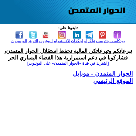
تابعونا على:
بودكاست
بنترست
تيلكرام
لينكدإن
الانستغرام
اليوتيوب
التويتر
الفيسبوك
تبرعاتكم وتبرعاتكن المالية تحفظ استقلال الحوار المتمدن،
فشاركونا في دعم استمرارية هذا الفضاء اليساري الحر
[اشترك في قناة ‫«الحوار المتمدن» على اليوتيوب]
الحوار المتمدن - موبايل
الموقع الرئيسي