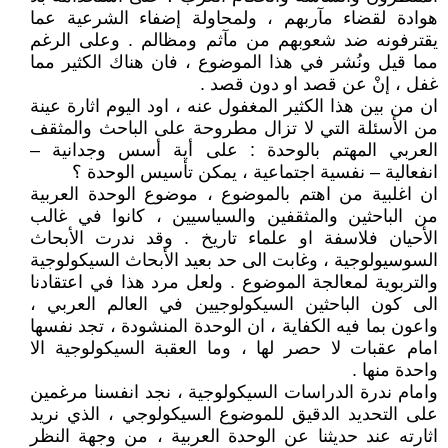
هوادة لقضاء مآربهم ، ولمحاولة إضفاء الشرعية عما
يقترفونه ضد شعوبهم من مآثم ومظالم . وعلى الرغم
مما قيل ونُشر في هذا الموضوع ، فان هناك الكثير مما
غفل ، إنْ عن قصد او دون قصد .
ان من بين هذا الكثير المغفول عنه ، اود اليوم اثارة عينة
من الأسئلة التي لا تزال مطروحة على الباحث والمثقف
العربي المهتم بالوحدة : على أية أسس وجدانية –
انفعالية – نفسية اجتماعية ، يمكن تأسيس الوحدة ؟
ان اغلبية من اهتم بالموضوع ، موضوع الوحدة العربية
من الباحثين والمثقفين والسياسيين ، كانوا في غالب
الأحيان فلاسفة او علماء تاريخ . وقد ندرت الأبحاث
السوسيولوجية ، وغابت الى حد بعيد الأبحاث السيكولوجية
والتربوية لمعالجة الموضوع . ولعل مرد هذا في اعتقادنا
الى كون الباحثين السيكولوجيين في العالم العربي ،
واعون بما فيه الكفاية ، ان الوحدة المنشودة ، تجد نفسها
امام عقبات لا حصر لها ، وما العقبة السيكولوجية الا
واحدة منها .
وامام ندرة الدراسات السيكولوجية ، نجد انفسنا مرغمين
على التحديد الدقيق للموضوع السيكولوجي ، الذي نريد
اثارته عند حديثنا عن الوحدة العربية ، من وجهة النظر