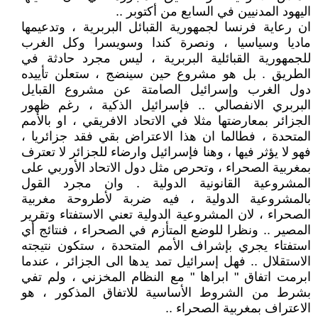
اليهود المدنيين في السابع من أكتوبر ..
ان رعاية فرنسا لجمهورية القبائل البربرية ، وتدعيمها
ماديا وسياسيا ، ونصرة كندا وسويسرا وكل الغرب
للجمهورية القبائلية البربرية ، ليس مجرد حادثة في
الطريق . بل هو مشروع حين سينضج ، ستعلن تأييده
دول الغرب وإسرائيل الصامتة عن مشروع القبايل
البربري الانفصالي .. فإسرائيل الذكية ، رغم ظهور
الجزائر بمعارضتها مثلا في الاتحاد الافريقي ، او بالأمم
المتحدة ، فطالما ان هذا الاعتراض بقي فقد جزائريا ،
فهو لا يؤثر فيها ، وهنا فإسرائيل وارضاء للجزائر لا تعترف
بمغربية الصحراء ، وتحرص مثل دول الاتحاد الأوربي على
المشروعية القانونية الدولية . وان مجرد القول
بالمشروعية الدولية ، فيه ضربة لأطروحة مغربية
الصحراء ، لان المشروعية الدولية تعني الاستفتاء وتقرير
المصير .. ونظرا للوضع المتأزم في الصحراء ، فنتائج أي
استفتاء يجري بإشراف الأمم المتحدة ، ستكون نتيجته
الاستقلال .. فهل إسرائيل تمد يدها الى الجزائر ، عندما
ابرمت اتفاق " ابراها " مع النظام المخزني ، ولم تفي
بشرط من الشروط الأساسية للاتفاق المذكور ، هو
الاعتراف بمغربية الصحراء ..