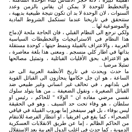
أهميته كبيرة ، لأنه حجر الأساس لبناء الوحدة الشاملة .
والتخطيط للوحدة لا يمكن ان يقاس بالزمن وعدد
السنوات ، لان الوحدة لا بد ان تكون نتيجة طبيعية بديهية ،
ستتحقق في تاريخنا عندما تستكمل الشروط المادية
والموضوعية لها ..
ولكي نرجع الى النظام القبلي ، فان الحاجة ملحة لإدماج
هذا النظام في الاستراتيجيات والتخطيطات السياسية
العربية ، والاعتراف بالقبيلة وبنمط حيتها ، كوحدة مستقلة
بذاتها في اطار كلي منسجم . ومعنى هذا بلغة معاصرة ،
هو الاعتراف بحق الأقليات القبائلية ، وتمثيل مصالحها
تمثيلا مرضيا ..
ما حدث ويحدث في تاريخ الأنظمة العربية الى حد
الساعة ، هو ان جل حكامها ينحازون الى القبائل القوية
في بلدانهم ، في تحالف غير انساني وغير طبيعي ضد
القبائل الصغيرة ، ونقول الضعيفة .. من هنا يتولد سلوك
نفسي مرضي مفاده ان " الولاء " للحاكم ، رئيس او
سلطان ، هو وفاء تحت حد السيف . وهو في الحقيقة
ليس بوفاء ، بل قهر سينفجر إما بهروب القبيلة في فيافي
الصحراء ، كما يقع في افريقيا ، او انتظار الفرصة للانتقام
من الحاكم الظالم ، إما عن طريق الانقلابات العسكرية
الدموية ، كما حدث في اغلب الدول العربية بعد الاستقلال