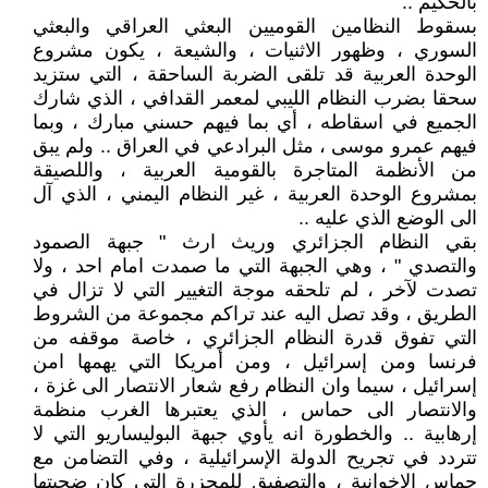
بالحكيم ..
بسقوط النظامين القوميين البعثي العراقي والبعثي
السوري ، وظهور الاثنيات ، والشيعة ، يكون مشروع
الوحدة العربية قد تلقى الضربة الساحقة ، التي ستزيد
سحقا بضرب النظام الليبي لمعمر القدافي ، الذي شارك
الجميع في اسقاطه ، أي بما فيهم حسني مبارك ، وبما
فيهم عمرو موسى ، مثل البرادعي في العراق .. ولم يبق
من الأنظمة المتاجرة بالقومية العربية ، واللصيقة
بمشروع الوحدة العربية ، غير النظام اليمني ، الذي آل
الى الوضع الذي عليه ..
بقي النظام الجزائري وريث ارث " جبهة الصمود
والتصدي " ، وهي الجبهة التي ما صمدت امام احد ، ولا
تصدت لآخر ، لم تلحقه موجة التغيير التي لا تزال في
الطريق ، وقد تصل اليه عند تراكم مجموعة من الشروط
التي تفوق قدرة النظام الجزائري ، خاصة موقفه من
فرنسا ومن إسرائيل ، ومن أمريكا التي يهمها امن
إسرائيل ، سيما وان النظام رفع شعار الانتصار الى غزة ،
والانتصار الى حماس ، الذي يعتبرها الغرب منظمة
إرهابية .. والخطورة انه يأوي جبهة البوليساريو التي لا
تتردد في تجريح الدولة الإسرائيلية ، وفي التضامن مع
حماس الاخوانية ، والتصفيق للمجزرة التي كان ضحيتها