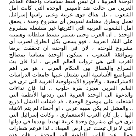
الوحدة العربية ، ان ليس فقط سياسات واخطاء الحاكم
العربي من حالت ضد تأسيس الوحدة التي كانت امل
الشعوب ، بل هناك قوى غربية وعلى راسها إسرائيل
تعمل وبطرق مختلفة لتقويض أي مشروع وحدة ، يحقق
امل الشعوب العربية التي اكثريتها غير منشغلة بمشروع
الوحدة .. ان الغرب وحتى يستمر يبسط سلطاته وهيمنته
على البلاد العربية ، فهو يسعى بكل الطرق لضرب أي
مشروع للوحدة ، لان في الوحدة ان تحققت برضا
وموافقة الشعوب ، ستكون الوحدة مساسا بمصالح
الغرب التي هي ثروات العالم العربي . لذا فان بث
الصراع والشقاق بين الحكام العرب ، هو من اهم
المواضيع الأساسية التي تشتغل عليها جامعات الدراسات
الاستراتيجية ، والأجهزة الأيديولوجية الغربية التي ترى في
العالم العربي مجرد بقرة حلوب .. لذا فان نداءات
والدعوة الى الوحدة العربية التي رددتها الأنظمة التي
اشتغلت على موضوع الوحدة ، قد فشلت الفشل الذريع
.. والفشل لم يكن سببه عربي ، او أخطاء لم يتم الانتباه
اليها . بل كان الغرب الاستعماري ، وكانت إسرائيل التي
ترى في أي مشروع وحدة عربية تهديدا يهددها في دولتها
التي لا تزال تبحث عن ارض الميعاد .. لذا فرغم شعارات
جمال عبد الناصر الداعية الى الوحدة ، فان هذه