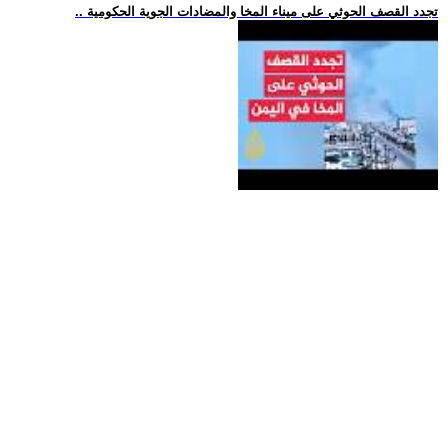
.. تجدد القصف الحوثي على ميناء المخا والمضادات الجوية الحكومية