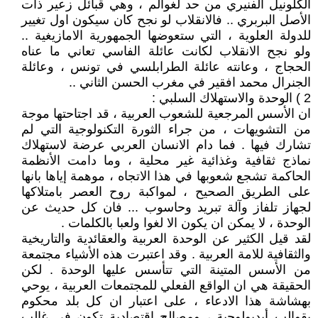
الكلونيل الفنيري من حد لغوالم ، وهي قبائل زعير ذات
الأصل البربري .. فالانقلاب لو نجح كان سيكون اول تغيير
للدولة العلوية ، التي ستعوضها الجمهورية الامازيغية ..
ولو نجح الانقلاب لكانت عائلة الفاسي تعاني ما عناه
الحجاج ، وعانته عائلة الطرابلسي في تونس ، وعائلة
الجنرال محمد افقير في مغرب الحسن الثاني ..
2 ) الوحدة والاستهلاك السلبي :
ان الأسس المرجعية للشعوب العربية ، قد اجتاحتها موجة
من التشويهات ، من جراء الثورة التكنولوجية التي لم
تشارك فيها . فما دام الانسان العربي عرضة لاستهلاك
نماذج ثقافية وغذائية غير محلية ، وما دامت الأنظمة
الحاكمة تشجع شعوبها في هذا الاتجاه ، موهمة إياها بانها
على الطريق الصحيح ، لمواكبة روح العصر بامتلاكها
لجهاز تلفاز وآلة تبريد وحاسوب ... فان كل حديث عن
الوحدة ، لا يمكن ان يكون الا لغوا ولعبا بالكلمات .
لقد قيل الكثير عن الوحدة العربية والعقائدية والتاريخية
والثقافية للامة العربية . وقد اعتبرت هذه الأشياء مجتمعة
من الأسس المتينة التي تتأسس عليها الوحدة . لكن
الحقيقة هي ان الواقع الفعلي للمجتمعات العربية ، يوحي
بهشاشة هذا الادعاء ، على اعتبار ان كل بلد محكوم
بقوالب أيديولوجية ، ومصالح اقتصادية تكون في غالب