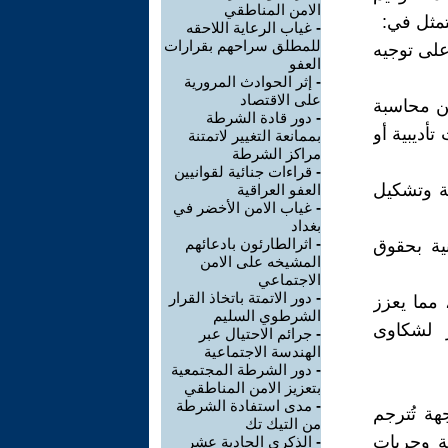
الامن المناطقي
تمثل في:
-
غياب الرعاية اللاحقه
للمطلق سراحهم بقرارات
على توجيه
العفو
-
إثر الحوادث المرورية
على الاقتصاد
من محاسبة
-
دور قادة الشرطة
أديبية أو
بممانعة التغيير لاتمتنة
مراكز الشرطة
-
قراءات جنائية لقوانيين
ية وتشكيل
العفو العراقية
-
غياب الامن الأخضر في
بغداد
-
اثرالطارئون بادعائهم
ية بحقوق
المشيخه على الامن
الاجتماعي
-
دور الاتمتة باتخاذ القرار
 مما يعزز
الشرطوي السليم
ر لشكاوى
-
جرائم الاحتيال عبر
الهندسة الاجتماعية
-
دور الشرطة المجتمعية
بتعزيز الامن المناطقي
-
مدى استفادة الشرطة
هة تُترجم
من التيك تك
ة وحريات
-
الذكرى الحادية عشر