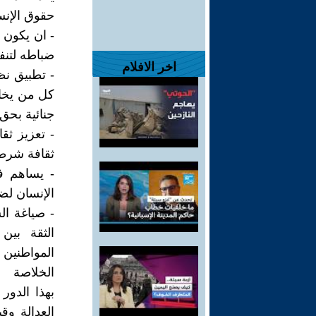
حقوق الإنس
- ان يكون 
ضباطه لتنفي
اخر الافلام
- تطبيق نظ
كل من يخالف
جنائية بحق 
- تعزيز ثق
ثقافة شرطة
- يساهم في
الإنسان لض
- صياغة ال
الثقة بين
المواطنين 
الخلاصة
بهذا الدور
العدالة وق