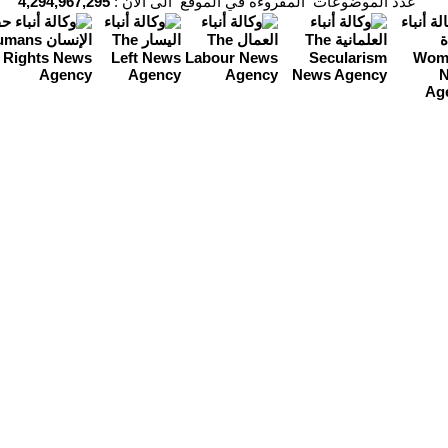
عدد الموضوعات المقروءة في الموقع الى الان :
4,294,967,295