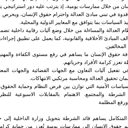
ان من خلال ممارسات يومية، إذ يترتب عليه دور استراتيجي ي
قدوة في تبني مبادئ العدالة واحترام حقوق الإنسان، ويحرص 
ذ السياسات بما يتوافق مع المعايير الدولية والمحلية.
ام العدالة والمساءلة من خلال وضع آليات رقابية داخلية تض
 المبادئ الأخلاقية والقانونية، كما يعمل على تطبيق إجراءات ت
المخالفين.
افة حقوق الإنسان ما يساهم في رفع مستوى الكفاءة والمهن
 تعزز كرامة الأفراد وحرياتهم.
 تفعيل آليات التعاون مع الجهات القضائية والجهات المعن
مان تحقيق العدالة ومحاسبة مرتكبي الانتهاكات.
سياسات الأمنية التي توازن بين فرض النظام وحماية الحقوق،
 الشرطة والمجتمع. الاهتمام بالمقابلات الاسبوعية للنظ
ورفع المظلمة
 المتكامل يساهم قائد الشرطة بتحويل وزارة الداخلية إلى ج
يم حقوق الإنسان إلى ممارسات يومية تُعزز من حماية كرام