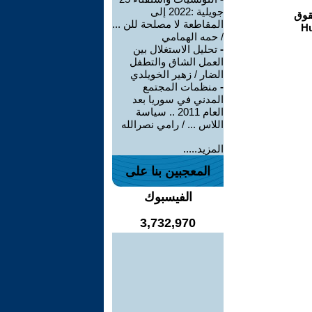
جويلية :2022 إلى
المقاطعة لا مصلحة للن ...
/ حمه الهمامي
-
تحليل الاستغلال بين
العمل الشاق والتطفل
الضار / زهير الخويلدي
-
منظمات المجتمع
المدني في سوريا بعد
العام 2011 .. سياسة
اللاس ... / رامي نصرالله
المزيد.....
المعجبين بنا على
الفيسبوك
3,732,970