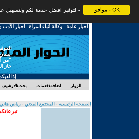
موافق - OK
لتوفير افضل خدمة لكم ولتسهيل عملي
أخبار عامة
-
وكالة أنباء المرأة
-
اخبار الأدب و
الموقع
يسارية
"من أج
حاز ال
إذا لديك
الزوار
اضافة/خدمات
بحث/الارشيف
الصفحة الرئيسية
-
المجتمع المدني
-
رياض هاني 
تبرعاتكم