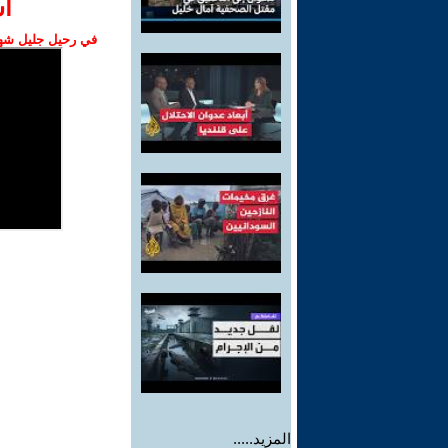
ا‫
في رحيل جليل شهبا
المزيد.....