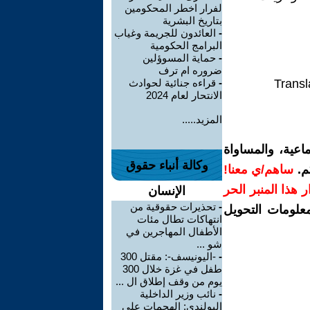
لفرار اخطر المحكومين
بتاريخ البشرية
-
العائدون للجريمة وغياب
البرامج الحكومية
-
حماية المسوؤلين
ضروره ام ترف
Transl
-
قراءه جنائية لحوادث
الانتحار لعام 2024
المزيد.....
اعية، والمساواة
وكالة أنباء حقوق
م.
ساهم/ي معنا!
رار هذا المنبر الحر
الإنسان
-
تحذيرات حقوقية من
معلومات التحويل
انتهاكات تطال مئات
الأطفال المهاجرين في
شو ...
-
-اليونيسف-: مقتل 300
طفل في غزة خلال 300
يوم من وقف إطلاق ال ...
-
نائب وزير الداخلية
البولندي: الهجمات على