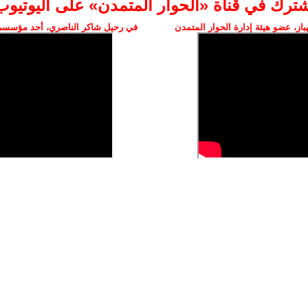
شترك في قناة «الحوار المتمدن» على اليوتيوب
ز، عضو هيئة إدارة الحوار المتمدن
في رحيل شاكر الناصري، أحد مؤسسي 