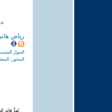
دو
رياض هاني
الحوار المتمدن-العدد: 8269 - 5
المحور: المجت
يُعدُّ قائد