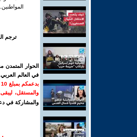
المواطنين.
ترجم ال
الحوار المتمدن م
في العالم العربي
ب
والمستقل، ليبقى ص
والمشاركة في دع