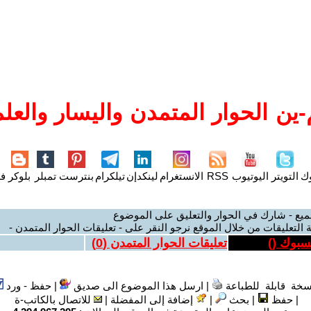
ين الحوار المتمدن واليسار والعلم
وك
التويتر
اليوتيوب
RSS
الانستغرام
لينكدإن
تيلكرام
بنترست
تمبلر
بلوكر
فل
ميع - شارك في الحوار والتعليق على الموضوع
 التعليقات من خلال الموقع نرجو النقر على - تعليقات الحوار المتمدن -
يسبوك (
)
تعليقات الحوار المتمدن (
0
)
سخة قابلة للطباعة
|
ارسل هذا الموضوع الى صديق
|
حفظ - ورد
|
حفظ
|
بحث
|
إضافة إلى المفضلة
|
للاتصال بالكاتب-ة