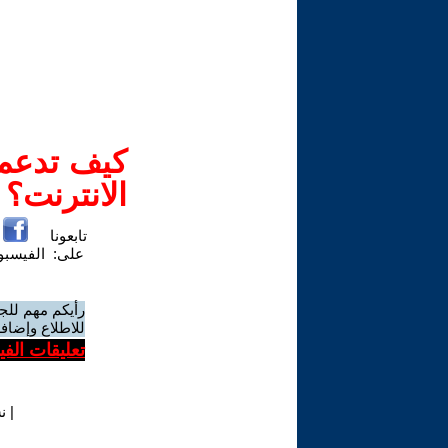
كيف تدعم-
الانترنت؟
تابعونا
على:
الفيسب
رأيكم مهم للج
للاطلاع وإضافة
تعليقات الف
|
ن