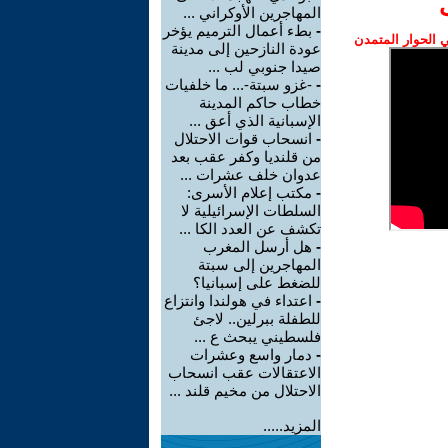
المهاجرين الأوكراني ...
-
بطء أعمال الترميم يؤخر
الحوار المتمدن
عودة النازحين إلى مدينة
صيدا جنوبي لب ...
-
-غزو سبتة-... ما خلفيات
خطاب حاكم المدينة
الإسبانية الذي أعق ...
-
انسحاب قوات الاحتلال
من قلنديا وكفر عقب بعد
عدوان خلف عشرات ...
-
مكتب إعلام الأسرى:
السلطات الإسرائيلية لا
تكشف عن العدد الكا ...
-
هل أرسل المغرب
المهاجرين إلى سبتة
للضغط على إسبانيا؟
-
اعتداء في هولندا وانتزاع
للطفلة ببرلين.. لاجئ
فلسطيني يبحث ع ...
-
دمار واسع وعشرات
الاعتقالات عقب انسحاب
الاحتلال من مخيم قلند ...
المزيد.....