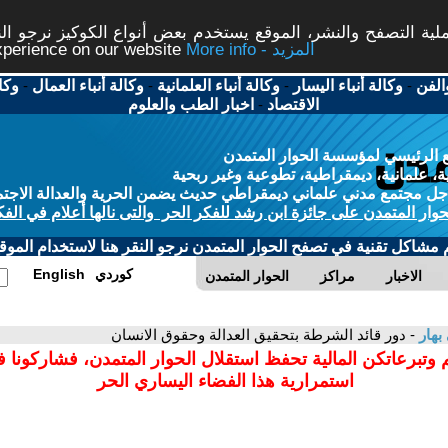
ة التصفح والنشر، الموقع يستخدم بعض أنواع الكوكيز نرجو النق
More info - المزيد
experience on our website
الفن
-
وكالة أنباء اليسار
-
وكالة أنباء العلمانية
-
وكالة أنباء العمال
-
وكا
الاقتصاد
-
اخبار الطب والعلوم
 الرئيسي لمؤسسة الحوار المتمدن
، علمانية، ديمقراطية، تطوعية وغير ربحية
ل مجتمع مدني علماني ديمقراطي حديث يضمن الحرية والعدالة الاجتم
حوار المتمدن على جائزة ابن رشد للفكر الحر والتى نالها أعلام في الفك
م مشاكل تقنية في تصفح الحوار المتمدن نرجو النقر هنا لاستخدام الموقع
كوردي
English
الاخبار
مراكز
الحوار المتمدن
بهار
- دور قائد الشرطة بتحقيق العدالة وحقوق الانسان
 وتبرعاتكن المالية تحفظ استقلال الحوار المتمدن، فشاركونا 
استمرارية هذا الفضاء اليساري الحر