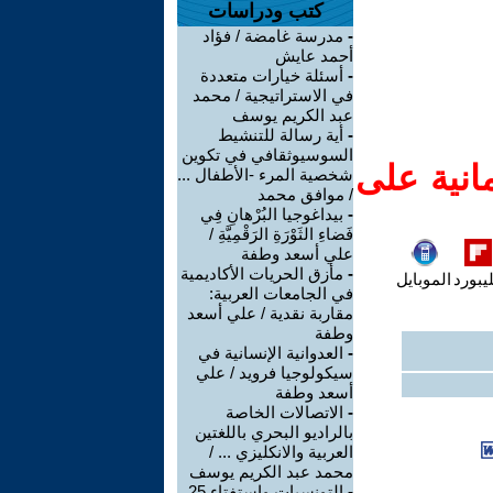
كتب ودراسات
-
مدرسة غامضة / فؤاد
أحمد عايش
-
أسئلة خيارات متعددة
في الاستراتيجية / محمد
عبد الكريم يوسف
-
أية رسالة للتنشيط
السوسيوثقافي في تكوين
انية على
شخصية المرء -الأطفال ...
/ موافق محمد
-
بيداغوجيا البُرْهانِ فِي
فَضاءِ الثَوْرَةِ الرَقْمِيَّةِ /
علي أسعد وطفة
-
مأزق الحريات الأكاديمية
يبورد
الموبايل
في الجامعات العربية:
مقاربة نقدية / علي أسعد
وطفة
-
العدوانية الإنسانية في
سيكولوجيا فرويد / علي
أسعد وطفة
-
الاتصالات الخاصة
بالراديو البحري باللغتين
العربية والانكليزي ... /
محمد عبد الكريم يوسف
-
التونسيات واستفتاء 25