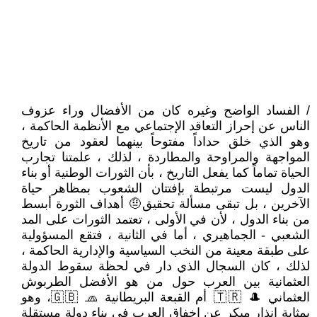
/ الفساد الواضح وغيره كان من الأفضال وراء عزوف
الناس عن إحراز التعاقد الإجتماعي مع الأنظمة الحاكمة ،
وهو الذي خلق حداداً مفتوحاً بينهما لعقود من تاريخ
المواجهة والمراوحة والمطاردة ، لذلك ، علمتنا تجارب
الحياة تماماً كما يفعل التاريخ ، بأن الثورات الوطنية أو بناء
الدول ليست مرتبطة بإفتتان الشعوب بمظاهر حياة
الآخرين ، بل تبقى مسألة تحقيق🤨 أهداف الثورة أبسط
من بناء الدول ، لأن في الأولى ، تعتمد الثورات على المد
الشعبي - الجماهيري ، أما في الثانية ، فتقع المسؤولية
على طبقة معينة من النخب السياسية والإدارية الحاكمة ،
لذلك ، كان السجال الذي دار في لحظة سقوط الدولة
العثمانية بين العرب حول من هو الأفضل الطربوش
العثماني 🎩 🇹🇷 أم القبعة البريطانية 🧢 🇬🇧، وهو
بمثابة إنذار مبكر عن إخفاق العرب في بناء دولة مستقلة