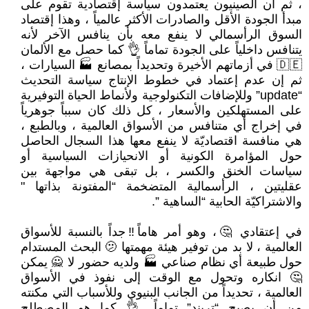
، ثم أن الصينيون يعتمدون سياسة إقتصادية تقوم على
مبدأ الجودة الأقل والصادرات الأكثر عالمياً ، وهذا إقتصاد
السوق الرأسمالي لا ينفع معه بأن ينافس الآخر لأنه
يتنافس داخلياً على الجودة تماماً 👌 كما حصل مع الألمان
🇩🇪 في أزماتهم الأخيرة وتحديداً بمصانع 🏭 السيارات ،
ثم إن عدم إعتماد في خطوط الإنتاج سياسة التحديث
“update” وللإضافات التكنولوجية ولأنماط الحياة التوفيرية
على المستهلكين والأسعار ، كل ذلك كان سبباً جوهرياً
في إخراج أي متنافس من الأسواق العالمية ، وبالطبع ،
هي منافسة اقتصاديّة لا ينفع معها هذا السجال الحاصل
حول المؤامرة الكونية أو الانحيازات السياسية أو
سياسات الخنق والكسر ، بل تبقى هي مواجهة بين
عقليتين ، الرأسمالية المتضخمة “المفتونة بذاتها "
والاشتراكيّة الحابية “الساهية ”.
في إعتقادي 🤔، وهو أمر هاماً‼جداً بالنسبة للأسواق
العالمية ، لا بد من توفير هيئة مهمتها 🫤 البحث المستدام
حول طبيعة أي نظام صناعي 🏭 ولديه حضور لا 🙅 يمكن
🤔 انكاره وتحول مع الوقت إلى نفوذ في الأسواق
العالمية ، تحديداً من الجانب البنيوي وللأسباب التي مكنته
من أن يصبح “تريند” تماماً 👌 كما هو المصطلح