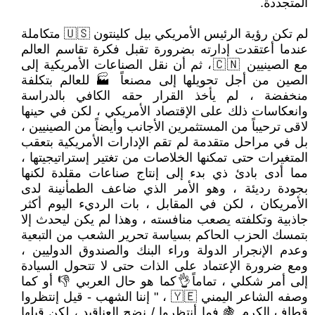
المتجددة.
لم تكن رؤية الرئيس الأمريكي بيل كلينتون 🇺🇸 متكاملة
عندما أعتقدت إدارته بضرورة تقبل فكرة تقاسم العالم
مع الصينيين 🇨🇳، ثم أن نقل الصناعات الأمريكية إلى
الصين من أجل تحويلها إلى مصنعاً 🏭 للعالم بتكلفة
منخفضة ، لم يأخذ القرار حقه الكافي بالدراسة
وانعكاسات ذلك على الإقتصاد الأمريكي ، لكن في حينها
لاقى ترحيباً من المستثمرين الأجانب وأيضاً من الصينيين ،
بل في مراحل متقدمة لم تقم الإدارات الأمريكية بتعقب
المتغيرات حتى تمكنها الخلاصات من تغتير إستراتيجيتها ،
مما أدى بادئ ذي بدء إلى إنتاج صناعات مقلدة لكنها
بجودة رديئة ، وهو الأمر الذي ضاعف الطمأنينة لدى
الأمريكان ، لكن في المقابل ، بات الرديء اليوم أكثر
جاذبية وتكلفته يصعب منافسته ، وهذا لم يكن ليحدث إلا
بتمسك الحزب الحاكم بسياسة تحرير الشعب من التبعية
وعدم الإنجرار الدولة وراء البنك والصندوق الدوليين ،
ومع ضرورة الإعتماد على الذات حتى لا تتحول السيادة
إلى أمر شكلي ، تماماً👌كما هو حال العربي 👎 أو كما
وصفه الشاعر اليمني 🇾🇪 ، " إننا الشهب - قيل إنتظروا
قطاف الكرم 🍇 فما أنتظروا / نضج العناقيد ، لكن قبلها