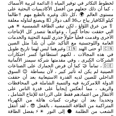
لخطوط التكاثر في توفير المياه💧الدائمة لتربية الأسماك
، كما أن ذلك جعلهم من أفضل الأكاديميات البحثية على
مستوى العالم 🌍 ،كل ذلك وغيره بالطبع مهم ‼طالما
كيلو الكافيار يباع ب36 ألف دولار 💵 ويصنع لتناوله معلقة
🥄 من عرق اللؤلؤ ، لكن تبقى الطاقة الشمسية ☀ هي
التي حققت نجاحاً كبيراً ، وعوائدها تتصدر كل الإنتاجات
الأخرى وقدمت فعلياً حلولاً جذري للبنية التحتية والخدمات
العامة واللوجستية مع التأكيد على أن بلداً مثل الصين
🇨🇳 أو حتى الهند 🇮🇳 وغيرهما ليس لهما تاريخ طويل
في هذه المجالات ، لكنهم استطاعوا كسر احتكارات
الشركات الكبرى ، وفي مقدمتها شركة سيمنز الألمانية
🇩🇪 ، تماماً 🤝 كما أن فرض الجمارك على الصناعات
الصينية لم يكن له تأثير كبير ، لأن ببساطة 😉 السوق
الداخلي للصين لديه القدرة الاستيعابية بعد أن حققت
الدولة اللامركزية فيه والتنمية الشاملة في المحافظات
والريف ، مما أنعكس إيجابياً على قدرة الناس على
الانتقال من اعتمادهم فقط على الزراعة للإنتاج الشامل ،
وتحديداً بعد أن توفرت كميات هائلة من الكهرباء
المتراكمة من الطاقة الشمسية ، بالفعل 😎 ، لقد أنتقل
الشعب من الظلمة 🌑 إلى النور ☀⚡بفضل الطاقة