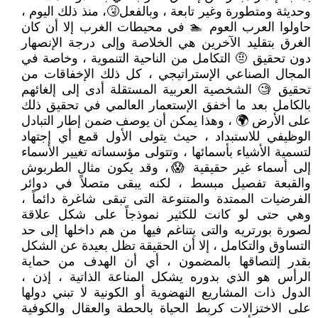
وحديثة ومتطورة وغير تابعة ، وبالفعل🤧، منذ ذلك اليوم ،
حاولوا العرب العوم 🏊 في محيطات الغرب إلا أن كان
الغرق بتقليد الآخرين هي الخلاصة وإلى درجة الإنصهار
دون تحقيق 🤨 التكامل من الناحية التنموية ، وخاصة في
المجال الصناعي الإستراتيجي ، كل ذلك الإخفاقات من
تحقيق 🧐 الشخصية العربية المستقلة أدى إلى إلغائهم
بالكامل بعد ما أخفق الإستعمار العالمي في تحقيق ذلك
على الأرض 🌍 ، وهذا يمكن أن يوصف ضمن إطار التبادل
الوظيفي للاستبداد ، حيث يتولى الأول قمع أي إجتهاد
لتسمية الأشياء بأسمائها ، وتتولى مؤسساته تغيير الأسماء
إلى أسماء غير حقيقية 😱، وقد يكون مثال الطربوش
والقبعة تفصيل مبسط ، لكنه يبقى متصلاً في دوائر
الفرضيات الممتدة والمتنوعة التى تبقى شاغرة دائماً ،
وهي حتى لو كانت للكثير نموذجاً على شكل علاقة
لصورة بورتريه والتى يتناغم فيها من هم داخلها إلى حد
التساوق والتكامل ، إلا أن الحقيقة تظل بعيدة عن الشكل
بقدر إلتصاقها بالمضمون ، أي أن الهدف من حماية
الرأس هو الذي بدوره يشكل المناعة الذاتية ، إذن ،
الدول ذات المشاريع النهضوية أو الكونية لا تبني دولها
على الاختزالات كربط الحياة بالحطة والعقال والكوفية