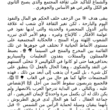
والشماغ للتأكيد على ثقافة المجتمع والذي يصبح الثانوي
هو الكل والفرعي هو الأساس والجوهري .
يبقى هدف 🎯 من الزحف خلف الحكم هو المال والنفوذ
اليوم والبارحة ، لكن تغير الثقافة لأي شعب له علاقة
بتأثير الدول المتحضرة والحديثة والتى لديها نفوذ في
عولمة الأفكار ، كالإنتاج وغيره ، وهو الأمر الذي تبرره
الشعوب اللهثة وراء المنتج ، فالحكاية المجتمعية على
مستوى الأنماط الحياتية لا تختلف في جوهرها عن تلك
القائمة بين المخرج والمنتج في السينما 🎥🍿، بضبط
فالممثلون والممثلات ينفذون التعليمات والسيناريو
بحذافيرهما حتى لو كانوا في الكواليس لا تتخلى ألسنتهم
عن النقد والشكوى ، وهذا الحال بالفعل 🥴 ينطبق على
كل شيء ، بل للمرء أن يذهب إلى أبعد من ذلك ، فهذه
المجتمعات حالها كما هو حال من في الغاب 🌳🐰🦁،
فالجميع يتربصون سقوط الأسد من أجل 🙌 الإنقضاض
عليه ، وبالتالي ، في البداية تدرجوا العرب بالانصهار ولم
يكن ذلك له أن يكتمل مرة واحدة☝ لإيمان الفريقين ، أي
جماعة العقال ، كما هو الحال لدى فريق الطربوش ،
بأنهما يبقيان وسيلة لحماية الرأس من الشمس 🌞 قبل