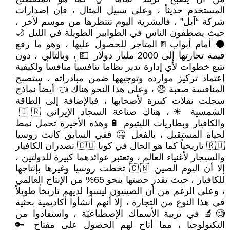
المستخدم حديثاً ، وعلى سبيل المثال ، فإن إصدارات
شركة “آبل” ، فالبشرية اليوم تنتظرها من موسم لآخر ،
حيث يصطفون الناس في الطوابير الطويلة في الليل 🌙
🌑 أمام أبواب🚪المتاجر للحصول عليها ، وهو ما رفع
قيمة تجارتها إلى 2000 مليار دولار 💵 ، وبالتالي ، دون
تتبع خطوات لأي إدارة تدير نظاماً تنافسياً منافساً ولكيفية
إعتماد تركيز موارده وتوجيهها ضمن مبادراته ، ستصبح
المنافسة صعبة 😞 ، وعلى هذا النحو هناك 👈 أيضاً نماذج
سجلت نقلات كبيرة لأصحابها ، فبالإضافة إلى الطاقة
الشمسية ☀، هناك صناعة السجاد الإيراني 🇮🇷
والكافيار وبطاريات الليثيوم 🔋وهذه الأخيرة تحمل نمط
لحياة المستقبل ، بالفعل 🤐 ففي السابق كانت روسيا
🇷🇺 تاريخياً كما هو الحال في كوبا 🇨🇺 تصدران الكافيار
والسيجار لأغنياء العالم ، وتعتبر عوائدهما كبيرة للدولتين ،
إلا أن اليوم الصين 🇨🇳 تخطت روسيا وغيرها بإنتاجها
للكافيار ، حيث تقدر حصتها بنحو 65% من الإنتاج العالمي
، وعلى الرغم من أن الصينيون ليسوا لديهم تاريخاً طويلاً
في هذا النوع من التجارة ، إلا أنهم أنشأوا أكاديمية بحثية
🧐🔬 في تربية الأسماك الإصطناعيّة ، واستفادوا من
التكنولوجيا ، مما أتاح لهم الحصول على مفتاح 🔑