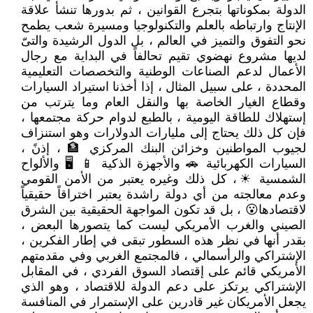
الدولة بمكوناتها بتجرع القوانين ، ثم بدورها تنشأ علاقة
الإنتاج وارتباطه بالعلم والتكنولوجيا ومسيرة شعب يطمح
نحو التفوق والتميز في العالم ، بل الدول الرشيدة والتىّ
لديها مشروع نهضوي تقيم تحالفاً في البداية مع رجال
الأعمال لدعم الصناعات الوطنية والتخصصات التعليمية
المحددة ، على سبيل المثال ، إذا أخذنا استيراد السيارات
وقطاع الغيار الخاصة بها والنقل العام وما يترتب من
إستهلاك للطاقة اليومية ، بالطبع لدوام حركة مجتمعها ،
فإن كل ذلك يحتاج إلى مليارات الدولارات وهو استنزاف
لجيوب المواطنين وخزائن البنك المركزي 🏦 ، إذنً ،
السيارات الكهربائية 🚗 والأجهزة الذكية 📱 🖥 والألواح
الشمسية ☀، كل ذلك وغيره يعتبر من الأمن القومي
وعدم معالجته من أي دولة راشدة يعتبر اختراقاً حقيقياً
لاقتصادها😮 ، بل قد تكون المواجهة الحقيقية بين الشرق
الصيني والغرب الأمريكي ليست كما يتصورها البعض ،
بقدر أنها في نظر هذه السطور تبقى في إطار الفكرين ،
الإشتراكي والرأسمالي ، فالمجتمع الغربي وفي مقدمتهم
الأمريكي قائم على إقتصاد السوق الفردي ، في المقابل
الإشتراكي يرتكز على دعم الدولة للاقتصاد ، وهو الذي
يجعل الأمريكان غير قادرين على الإستمرار في المنافسة