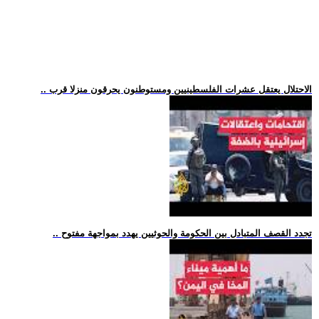
.. الاحتلال يعتقل عشرات الفلسطينيين ومستوطنون يحرقون منزلا قرب
.. تجدد القصف المتبادل بين الحكومة والحوثيين يهدد بمواجهة مفتوح