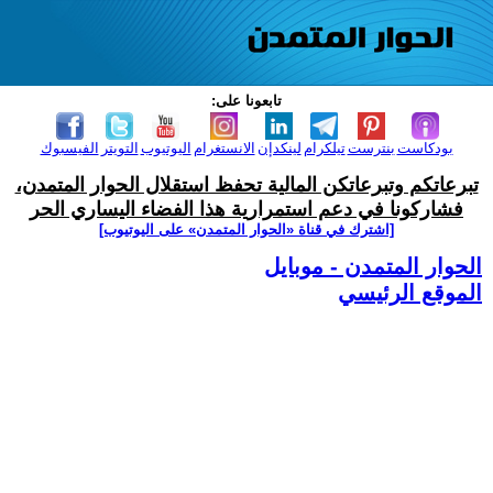
تابعونا على:
بودكاست
بنترست
تيلكرام
لينكدإن
الانستغرام
اليوتيوب
التويتر
الفيسبوك
تبرعاتكم وتبرعاتكن المالية تحفظ استقلال الحوار المتمدن،
فشاركونا في دعم استمرارية هذا الفضاء اليساري الحر
[اشترك في قناة ‫«الحوار المتمدن» على اليوتيوب]
الحوار المتمدن - موبايل
الموقع الرئيسي