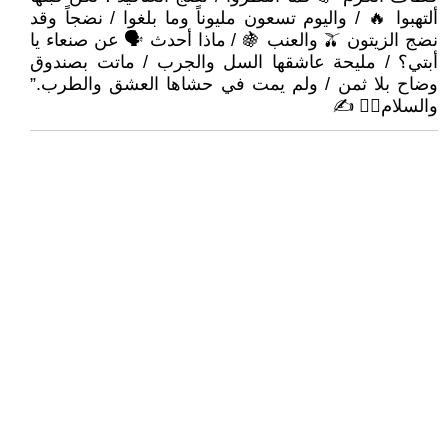
ألتهبوا 🔥 / واليوم تسعون مليوناً وما بلغوا / نضجاً وقد
نضج الزيتون 🫒 والعنب 🍇 / ماذا أحدث 🗣 عن صنعاء يا
أبتي؟ / مليحة عاشقها السل والجرب / ماتت بصندوق
وضاح بلا ثمن / ولم يمت في حشاها العشق والطرب.”
والسلام🙋‍♂ ✍