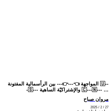
المواجهة 👈---👉--- بين الرأسمالية المفتونة 🇺--
-🇸--- والإشتراكيّة الساهية 🇨---🇳--- …
مروان صباح
2025 / 2 / 27