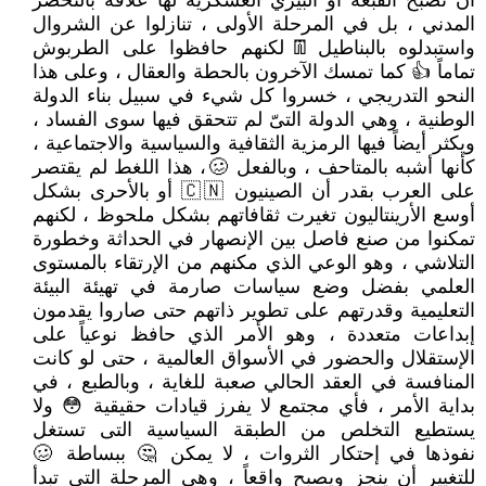
أن تصبح القبعة أو البيري العسكرية لها علاقة بالتحضر
المدني ، بل في المرحلة الأولى ، تنازلوا عن الشروال
واستبدلوه بالبناطيل👖لكنهم حافظوا على الطربوش
تماماً 👍 كما تمسك الآخرون بالحطة والعقال ، وعلى هذا
النحو التدريجي ، خسروا كل شيء في سبيل بناء الدولة
الوطنية ، وهي الدولة التىّ لم تتحقق فيها سوى الفساد ،
ويكثر أيضاً فيها الرمزية الثقافية والسياسية والاجتماعية ،
كأنها أشبه بالمتاحف ، وبالفعل 🥴، هذا اللغط لم يقتصر
على العرب بقدر أن الصينيون 🇨🇳 أو بالأحرى بشكل
أوسع الأرينتاليون تغيرت ثقافاتهم بشكل ملحوظ ، لكنهم
تمكنوا من صنع فاصل بين الإنصهار في الحداثة وخطورة
التلاشي ، وهو الوعي الذي مكنهم من الإرتقاء بالمستوى
العلمي بفضل وضع سياسات صارمة في تهيئة البيئة
التعليمية وقدرتهم على تطوير ذاتهم حتى صاروا يقدمون
إبداعات متعددة ، وهو الأمر الذي حافظ نوعياً على
الإستقلال والحضور في الأسواق العالمية ، حتى لو كانت
المنافسة في العقد الحالي صعبة للغاية ، وبالطبع ، في
بداية الأمر ، فأي مجتمع لا يفرز قيادات حقيقية 😳 ولا
يستطيع التخلص من الطبقة السياسية التى تستغل
نفوذها في إحتكار الثروات ، لا يمكن 🤔 ببساطة 🥴
للتغيير أن ينجز ويصبح واقعاً ، وهي المرحلة التي تبدأ