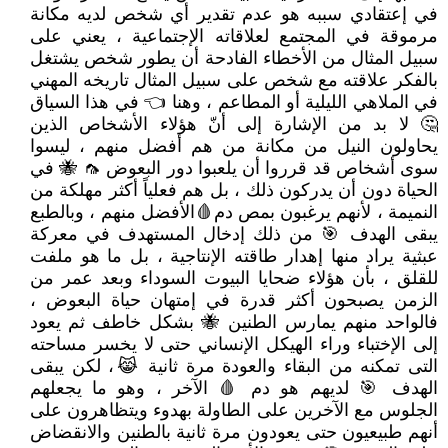
في إعتقادي سببه هو عدم تقدير أي شخص لديه مكانة
مرموقة في المجتمع لعلاقاته الإجتماعية ، يعني على
سبيل المثال من الأخطاء الفادحة أن يطور شخص يشتغل
بالفكر علاقته مع شخص على سبيل المثال تاريخه المهني
في الملاهي الليلية أو المطاعم ، وهنا 👈 في هذا السياق
🤔 لا بد من الإشارة إلى أنّ هؤلاء الأشخاص الذين
يحاولون النيل من مكانة من هم أفضل منهم ، ليسوا
سوى أشخاص قد قرروا أن يلعبوا دور البعوض 🦟 🐝 في
الحياة دون أن يدركون ذلك ، بل هم فعلياً أكثر مهلكة من
النميمة ، لأنهم يرغبون بمص دم🩸الأفضل منهم ، وبالطبع
يبقى الهدف 🎯 من ذلك إدخال المستهدف في معركة
عبثية يراد منها إهدار طاقته الإنتاجية ، بل ما هو ملفت
للقلق ، بأن هؤلاء ضحايا البيوت السوداء وبعد عمر من
الزمن يصبحون أكثر قدرة في إمتهان حياة البعوض ،
فالواحد منهم يمارس الطنين 🐝 بشكل خاطف ثم يعود
إلى الإختباء وراء الهيكل الإنساني حتى لا يخسر مساحته
التى تمكنه من البقاء والعودة مرة ثانية 😹، لكن يبقى
الهدف 🎯 لديهم هو دم 🩸 الآخر ، وهو ما يجعلهم
الجلوس مع الآخرين على الطاولة بهدوء ويتظاهرون على
أنهم طبيعيون حتى يعودون مرة ثانية بالطنين والانقضاض