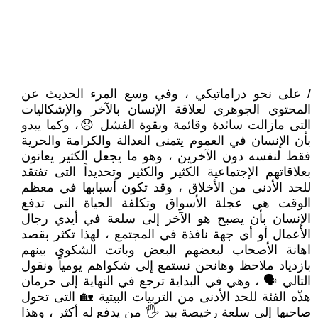
/ على نحو دراماتيكي ، وفي وسع المرء الحديث عن
المحتوي الجوهري لعلاقة الإنسان بالآخر والإشكاليات
التى مازالت سائدة وقائمة وبقوة الفشل 😞، وكما يبدو
بأن الإنسان في العموم يتمنى العدالة والكرامة والحرية
فقط لنفسه دون الآخرين ، وهو ما يجعل الكثير يعانون
بعلاقاتهم الإجتماعية الكثير والكثير وتحديداً التى تفتقد
للحد الأدنى من الأخلاق ، وقد تكون أسبابها في معظم
الوقت هي عجلة الأسواق وتكلفة الحياة التى تدفع
الإنسان بأن يصبح هو الآخر إلى سلعة في أيدي رجال
الأعمال أو أي جهة نافذة في المجتمع ، لهذا تكثر بقصد
اهانة الأصحاب لبعضهم البعض وباتت الشكوى بينهم
بازدياد ملاحظ وهانحن نستمع إلى شكواهم يومياً ونقول
التالي 🗣 ، وهي في البداية ترجع في النهاية إلى حرمان
هذّه الفئة للحد الأدنى من التربيات البيتية 🏡 التى تحول
صاحبها إلى سلعة رخيصة بيد 🖐 من يدفع له أكثر ، وهذا