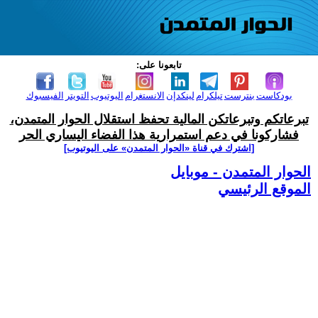
تابعونا على:
بودكاست
بنترست
تيلكرام
لينكدإن
الانستغرام
اليوتيوب
التويتر
الفيسبوك
تبرعاتكم وتبرعاتكن المالية تحفظ استقلال الحوار المتمدن،
فشاركونا في دعم استمرارية هذا الفضاء اليساري الحر
[اشترك في قناة ‫«الحوار المتمدن» على اليوتيوب]
الحوار المتمدن - موبايل
الموقع الرئيسي