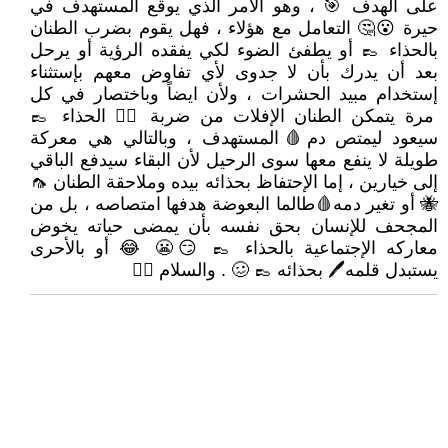
على الهدف 🎯 ، وهو الأمر الذي يوقع المستهدف في
حيرة 😮🤔 التعامل مع هؤلاء ، فهل يقوم بضرب الطنان
بالحذاء 👞 أو يطفئ الضوء لكي يفقده الرؤية أو يرحل
بعد أن يدرك بأن لا جدوى لأي تفاوض معهم بإستثناء
إستخدام مبيد الحشرات ، ولأن ايضاً وباختصار في كل
مرة يتمكن الطنان الإفلات من ضربة ✊🏿 الحذاء 👞
سيعود ليمتص دم🩸المستهدف ، وبالتالي هي معركة
طويلة لا ينفع معها سوى الرحيل لأن البقاء سيدفع الباقي
إلى خيارين ، إما الإحتفاظ بحذائه بيده وملاحقة الطنان 🦟
🐝 أو تغير دمه🩸طالما البعوضة هدفها امتصاصه ، بل من
المجحف للإنسان بحق نفسه بأن يمضى حياته يخوض
معاركه الإجتماعية بالحذاء 👞 😏😬 😂 أو بالأحرى
يستبدل قلمه🖊 بحذائه 👞 🥴 . والسلام 🙋‍♂