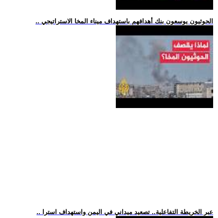
.. الحوثيون يوسعون بنك أهدافهم باستهداف ميناء المخا الاستراتيجي
.. عبر الخريطة التفاعلية.. تصعيد ميداني في اليمن واستهداف استرا