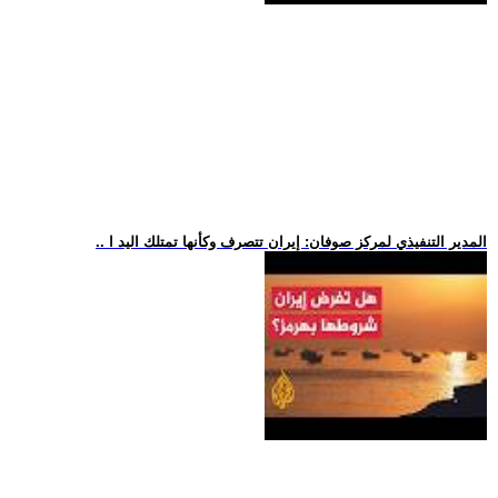
.. المدير التنفيذي لمركز صوفان: إيران تتصرف وكأنها تمتلك اليد ا