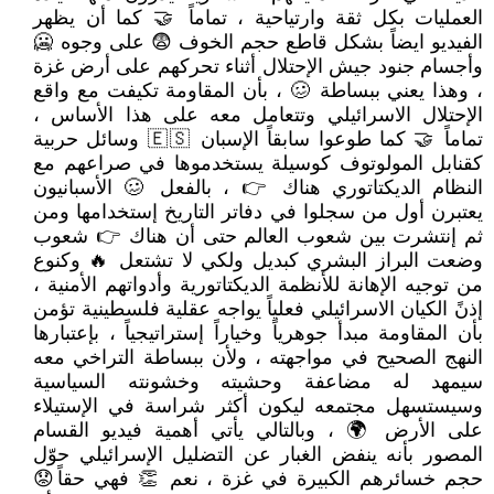
العمليات بكل ثقة وارتياحية ، تماماً 🤝 كما أن يظهر
الفيديو ايضاً بشكل قاطع حجم الخوف 😨 على وجوه 🥶
وأجسام جنود جيش الإحتلال أثناء تحركهم على أرض غزة
، وهذا يعني ببساطة 🥴 ، بأن المقاومة تكيفت مع واقع
الإحتلال الاسرائيلي وتتعامل معه على هذا الأساس ،
تماماً 🤝 كما طوعوا سابقاً الإسبان 🇪🇸 وسائل حربية
كقنابل المولوتوف كوسيلة يستخدموها في صراعهم مع
النظام الديكتاتوري هناك 👉 ، بالفعل 🥴 الأسبانيون
يعتبرن أول من سجلوا في دفاتر التاريخ إستخدامها ومن
ثم إنتشرت بين شعوب العالم حتى أن هناك 👉 شعوب
وضعت البراز البشري كبديل ولكي لا تشتعل 🔥 وكنوع
من توجيه الإهانة للأنظمة الديكتاتورية وأدواتهم الأمنية ،
إذنً الكيان الاسرائيلي فعلياً يواجه عقلية فلسطينية تؤمن
بأن المقاومة مبدأ جوهرياً وخياراً إستراتيجياً ، بإعتبارها
النهج الصحيح في مواجهته ، ولأن ببساطة التراخي معه
سيمهد له مضاعفة وحشيته وخشونته السياسية
وسيستسهل مجتمعه ليكون أكثر شراسة في الإستيلاء
على الأرض 🌍 ، وبالتالي يأتي أهمية فيديو القسام
المصور بأنه ينفض الغبار عن التضليل الإسرائيلي حوّل
حجم خسائرهم الكبيرة في غزة ، نعم 👏 فهي حقاً😟