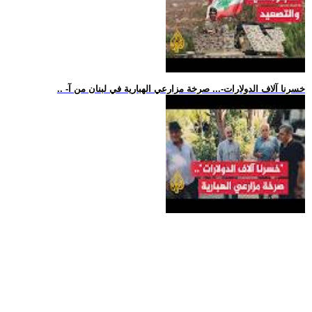
.. -خسرنا آلاف الدولارات-... صرخة مزارعي الهبارية في لبنان من آ