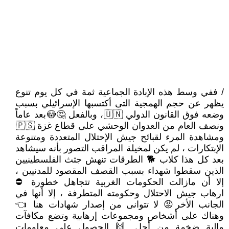
/ ففي وسط هذه الإبادة الجماعية ثمة في كل يوم تنوع
يظهر عن حجم الهمجية التى أكتسبها الإسرائيلي بسبب
وضعه فوق القانون الدولي 🇺🇳، وبالفعل 🤔😳بعد عاماً
ونصف العام من العدوان الوحشي على قطاع غزة 🇵🇸
ومشاهدة المرء لقبائح جيش الإحتلال المتعددة ومتنوعة
الإبتكارات ، لم يكن لمخيلة المراقب التصور بأنه سيشاهد
بعد كل هذا كلاب 🐕 الطرقات تنهش جثث الفلسطينيين
الذين سقطوا شهداء بسبب القصف المقصود للمدنيين ،
إلا أن مازالت الحكومات الغربية تتجاهل خطورة ⛔
ارهاب جيش الاحتلال وحكومته المتطرفة ، إلا أنها في
الجانب الأخر😡 لا تتوانى من إصدار شهادات هنا 👈
وهناك على أشخاص ومجموعات إرهابية وتضع مكافآت
مالية ضخمة من أجل 🙌 الحصول على معلومات