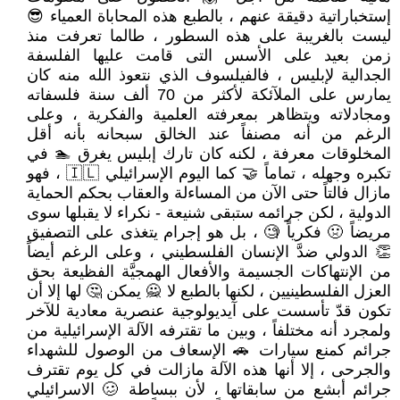
إستخباراتية دقيقة عنهم ، بالطبع هذه المحاباة العمياء 😎
ليست بالغريبة على هذه السطور ، طالما تعرفت منذ
زمن بعيد على الأسس التى قامت عليها الفلسفة
الجدالية لإبليس ، فالفيلسوف الذي نتعوذ الله منه كان
يمارس على الملآئكة لأكثر من 70 ألف سنة فلسفاته
ومجادلاته ويتظاهر بمعرفته العلمية والفكرية ، وعلى
الرغم من أنه مصنفاً عند الخالق سبحانه بأنه أقل
المخلوقات معرفة ، لكنه كان تارك إبليس يغرق 🏊 في
تكبره وجهله ، تماماً 🤝 كما اليوم الإسرائيلي 🇮🇱 ، فهو
مازال فالتاً حتى الآن من المساءلة والعقاب بحكم الحماية
الدولية ، لكن جرائمه ستبقى شنيعة - نكراء لا يقبلها سوى
مريضاً 🤢 فكرياً 🧐 ، بل هو إجرام يتغذى على التصفيق
👏 الدولي ضدَّ الإنسان الفلسطيني ، وعلى الرغم أيضاً
من الإنتهاكات الجسيمة والأفعال الهمجيَّة الفظيعة بحق
العزل الفلسطينيين ، لكنها بالطبع لا 🙅 يمكن 🤔 لها إلا أن
تكون قدّ تأسست على آيديولوجية عنصرية معادية للآخر
ولمجرد أنه مختلفاً ، وبين ما تقترفه الآلة الإسرائيلية من
جرائم كمنع سيارات 🚗 الإسعاف من الوصول للشهداء
والجرحى ، إلا أنها هذه الآلة مازالت في كل يوم تقترف
جرائم أبشع من سابقاتها ، لأن ببساطة 🥴 الاسرائيلي