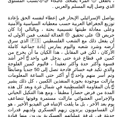
، بالفعل 🥴 المرء يضحك كالبكاء 🫢🥲بسبب المستوى
الذي وصل إليه المسلم والعربي .
يواصل الإسرائيلي الإبحار في إعطاء لنفسه الحق بإعادة
توزيع الجغرافيا العربية حسب معطياته السياسية والأمنية
وعلى معادلة طينتها تقسيمية بحتة ، وبالتالي إذا كان
حريص 🧐 على تحقيق 🤨 العدالة لشعب فمن الأولى له
أن يفعل ذلك مع الشعب الفلسطيني 🇵🇸 الذي سرق
أرضه وشرد شعبه واليوم يمارس إبادة جماعية كاملة
الأركان ، لكن في المقابل ، هذا الكيان ما أن يخرج من
كمين في قطاع غزة حتى يدخل في واحد☝آخر أشد
قسوة وأكثر حدة وأكثر تعقيداً ، فاليوم كمين الفلوجة
والذي تكبد فيه خسائر فادحة تصل إلى 50 جندياً وضابطاً
وتم أسر منهم واحد☝أو أكثر حتى الساعة المعلومات
مازالت موجودة بحوزة المنفذين الكمين ، كل ذلك يشير
☝بأن المقاومة الفلسطينية في شمال غزة وبعد كل هذه
المدة من فرض حصاراً مطبقاً ، ومع هذا التنكيل الحياتي
والإجرامي العشوائي مازالت مستمرة وقوتها تتضاعف
يوم بعد الآخر ، بل ما يلفت الإنتباه في الفيديو الأخير ، هو
أن القسامويون يرتدون زيهم العسكري ولديهم قدرات
حديثة في غرفة عملياتهم العسكرية يدرون منها قيادة