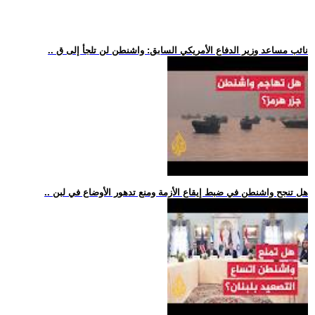
.. نائب مساعد وزير الدفاع الأمريكي السابق: واشنطن لن تلجأ إلى ق
.. هل تنجح واشنطن في ضبط إيقاع الأزمة ومنع تدهور الأوضاع في لبن