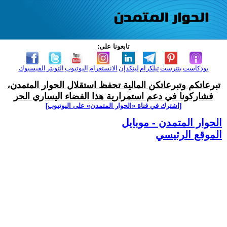
تابعونا على:
بودكاست
بنترست
تيلكرام
لينكدإن
الانستغرام
اليوتيوب
التويتر
الفيسبوك
تبرعاتكم وتبرعاتكن المالية تحفظ استقلال الحوار المتمدن،
فشاركونا في دعم استمرارية هذا الفضاء اليساري الحر
[اشترك في قناة ‫«الحوار المتمدن» على اليوتيوب]
الحوار المتمدن - موبايل
الموقع الرئيسي