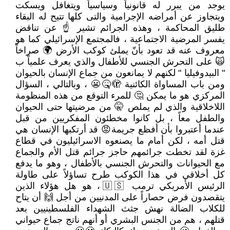
يوجد من يبرر له قانونياً وسياسياً ويتغافل ويسكت
ويتجاوز عن أمراضه الإجرامية والتى كلها تتيح له البقاء
طليق المحاكمة ، وهذه الجرائم تشير ☝ عن تناقض
يفسر المرضية الاجتماعية ، فالمجتمع الإسرائيلي كما هو
معروف عنه قد تعود بأنّ يملئ كوكب الأرض 🌍 صراخاً
🙀 على التحرش الجنسي للأطفال والذي يعرف علمياً ب
" البيدوفيليا " لكنهم لا يمانعون من جماع الإنسان بالحيوان
ومن باب المساواة الكائنية 🫣🤒😬 ، وبالتالي ، السؤال
المركزي هو ما يمكن 🤔 للمرء التوقع من هذه المنظومة
اللاخلاقية والذي لم يملص 🤫 من مرضيتها حتى الحيوان
والطفل معاً ، بل كانوا مخطئون المفكريين من قبل
عندما أعتبروا بأن أفظع جريمة😡 قد أرتكبها الإنسان هي
قتل أمه ، لكن أمام ما يصنعوه الاسرائيليون في قطاع
غزة لقد تخطت جرائمهم حاجز جرائم قتل الأم والجماع
مع الحيوانات والتحرش الجنسي بالأطفال ، وهو ما يدفع
كل أخلاقي في هذا الكوكب طرح تساؤلاً على طاولة
الرئيس الأمريكي ترمب 🇺🇸، هو هل هؤلاء الذين
يتقصدون فرض حصاراً على المدنيين من أجل 🙌 أن يتاح
للكلاب الضالة نهش جثث الشهداء الفلسطينيين بعد
قتلهم ، هم من الجنس البشري أو أنهم ناتج جماع حيواني