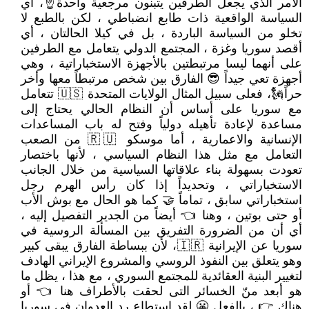
الأمر الذي يجعل الطرفين يتبنون مرجعية واحدة☝، أي
السياسة الواقعية ذات طابع انضباطي ، لكن بالطبع لا
تخلو من السياسة الباردة ، بل في كيلا الحالتان ، أي
أقصد سوريا وغزة ، المجتمع الدولي يتعامل مع الطرفين
على أنهما ليسا مرتبطتين بالأجهزة الاستخباراتية ، وهي
أجهزة تعي جيداً 😎 الفارق بين شخص مرتبطاً معها وأخر
حراً🗽، فعلى سبيل المثال الولايات المتحدة 🇺🇸 تتعامل
مع سوريا على أساس أن النظام الحالي يحتاج إلى
مساعدة لإعادة تأهيله دولياً وفتح له باب المساعدات
الإنسانية والاعمارية ، أما موسكو 🇷🇺 من الصعب
التعامل مع مثل هذا النظام السياسي ، لأنها باختصار
تعودت بسهولة بناء علاقاتها السياسية من خلال الجانب
الاستخباراتي ، وتحديداً إذا كان رأس الهرم رجل
استخباراتي سابق ، تماماً 🤝 كما هو الحال مع بوش الأب
أو حتى بوتين ، وهنا 👈 أيضاً من الجدير التفصيل إليه ،
أي أن من الضرورة التفريق بين المسألة الروسية في
سوريا عن الإيرانية 🇮🇷، لأن ببساطة الفارق يبقى كبير
وهو يتعلق بين النفوذ الروسي والمشروع الإيراني الهادف
لتغيير البنية العقائدية للمجتمع السوري ، مع هذا ، يظل ما
هو أبعد منّ الخسائر التى لحقت بالأطراف هنا 👈 أو
هناك 👉 ، بالفعل 😬 لقد إستطاع رد العدوان في سوريا