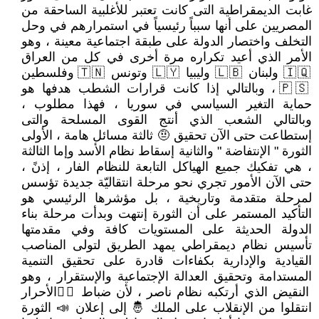
غابت الديمقراطية التى كانت تعتبر للأغلبية الساحقة من
المصريين على أنها سبباً رئيسياً في استمرارهم في وحل
التخلف واختصار الدولة على طبقة اجتماعية معينة ، وهو
الأمر الذي أعيد تكراره مرة أخرى في كل من العراق
🇮🇶 ولبنان 🇱🇧 وليبيا 🇱🇾 وتونس 🇹🇳 وفلسطين
🇵🇸 ، وبالتالي إذا كانت قرارات الشطب هدفها هو
حماية التغير السياسي في سوريا ، فهذا مطلوب ،
وبالتالي الشعب الذي أنتج القوى المسلحة والتى
إستطاعت حتى الآن تحقيق 🤨 ثالثة مسائل هامة ، الأولى
الثورة " الإنتفاضة " والثانية إسقاط نظام الأسد وإما الثالثة
، هي تفكيك جميع الهياكل التابعة للنظام الفار ، إذنً ،
حتى الآن الأمور تجري نحو مرحلة انتقاليّة جديدة تؤسس
لمرحلة متقدمة وتاريخية ، بل مؤشرها الرئيسي هو
التأكيد المستمر على أن الثورة إنتهت وبدأت مرحلة بناء
الدولة الحديثة على المستويات كافة وفي مقدمتها
تأسيس نظام ديمقراطي يمهد الطريق لتولى المناصب
القيادية والإدارية بكفاءات قادرة على تحقيق التنمية
المستدامة وتحقيق العدالة الإجتماعية والإستقرار ، وهو
النقيض الذي أرتكبه نظام ناصر ، لأن ضباط 👮‍♀الأحرار
انتقلوا من الإنقلاب على الملك 🤴 إلى إعلان 📣 الثورة