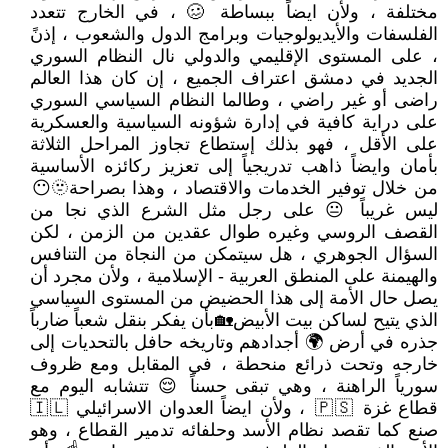
مختلفة ، ولأن ايضاً ببساطة 🥴 ، في الخارج تتعدد
الفلسفات والأيديولوجيات وبرامج الدول والشعوب ، إذنً
، على المستوى الإقليمي والدولي نال النظام السوري
الجديد في دمشق اعتراف الجميع ، إن كان هذا العالم
راضى أو غير راضي ، وطالما النظام السياسي السوري
على دراية كافية في إدارة شؤونه السياسية والعسكرية
على الأقل ، فهو بذلك إستطاع تجاوز المراحل الثلاثة
بأمان وايضاً ذاهب تدريجياً إلى تعزيز ركائزه الأساسية
من خلال توفير الخدمات والاقتصاد ، وهذا بصراحة🫥😶
ليس غريباً 😐 على رجل مثل الشرع الذي نجا من
القصف الروسي وغيره طوال عقدين من الزمن ، لكن
السؤال الجوهري ، هل سيتمكن من النجاة من التنافس
والهيمنة على المنطق العربية - الإسلامية ، ولأن مجرد أن
يصل حال الأمة إلى هذا الحضيض من المستوى السياسي
الذي يتيح لساكن بيت الأبيض🏡بأن يفكر بنقل شعباً ضارباً
جذره في أرض 🌍 أجدادهم وتاريخه حافل بالتحديات إلى
خارجه وتحت ذرائع منحطة ، في المقابل ومع ظروف
سورياً الراهنة ، وهي تبقى حسناً 😌 تتشابه اليوم مع
قطاع غزة 🇵🇸 ، ولأن ايضاً العدوان الاسرائيلي 🇮🇱
صنع كما تقصد نظام الأسد وحلفائه تدمير القطاع ، وهو