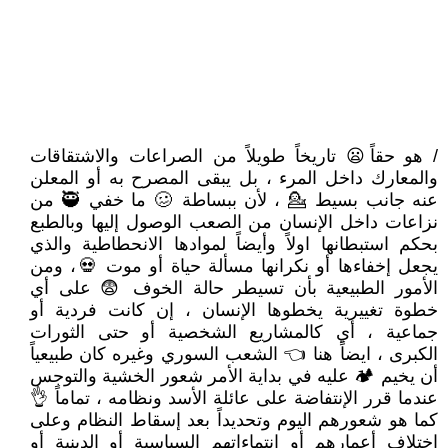
/ هو حقاً😦 تاريخاً طويلاً من الصراعات والاشتقاقات
والمعارك داخل المرء ، بل يبقى المصرح به أو المعلن
عنه جانب بسيط 💁 ، لأن ببساطة 🥴 ما خفي 🥷 من
نزاعات داخل الإنسان من الصعب الوصول إليها وبالطبع
بحكم استبطانها اولاً وأيضاً لموادها الانحطاطية والذي
يجعل إخفاءها أو نكرانها مسألة حياة أو موت 💀، ومن
الأمور الطبيعية بأن تسيطر حالة الخوف 😨 على أي
خطوة تغييرية يخطوها الإنسان ، إن كانت فردية أو
جماعية ، أي كالمشاريع الشخصية أو حتى الثورات
الكبرى ، ايضاً هنا 👈 الشعب السوري وغيره كان طبيعياً
أن يخيم 🏕 عليه في بداية الأمر شعور الخشية والتوجس
عندما قرر الإنتفاضة على عائلة الأسد ونظامه ، تماماً 👌
كما هو شعورهم اليوم وتحديداً بعد إسقاط النظام وعلى
إختلاف أعمارهم أو انتماءاتهم السياسية أو الدينية أو