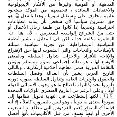
المذهبية أو القومية وغيرها من الأفكار الأيديولوجية
والاعتقادات السائدة ، فجميعهم من المؤكد يستحوذ
عليهم مخاوف على مستقبل سوريا ، وهذا بالفعل 🤐 هو
حق مشروع سياسياً لأي شخص بأن ينتابه انطباعات
احتراسية وتحديداً إذا كانوا من طبقة رجال الأعمال أو
حتى منّ الشرائح الواسعة للمغتربين ، لأن هنا 👈
المغامرة مكلفة جداً ، لكن في المقابل ، تشير أنظمة
السياسية الديمقراطية عن تجربة سياسية ممتلئة
بالإصلاحات والنجاحات والتى الشعوب لديها حق الإقتراع
والإتاحة للأفراد والأحزاب بتداول السلطة وبالمعنى
الأوسع لها ، هو نظام إجتماعي متنوع ومستقر ويؤمن
بالثقافة الدورية ضمن مفاهيم أخلاقية ارتكازية ، وبالتالي
التاريخ العربي يشير بأن العدالة وفصل السلطات
والحقوق والحريات العامة وتداول السلطة بصورة دورية
طمروا تحت👇التراب لصالح ما هو وجوب الانتمائي للدولة
أولاً ، وعلى الرغم من التاريخ العنصري للولايات المتحدة
🇺🇸 ، لكنها إستطاعت في النهاية تحويل نظامها إلى
نموذجاً يحتذى به دولياً ، وهو ليس بالضرورة كاملاً ، إلا أنه
قياساً📏بالمتوفر يُعتبر الفردوس التى تتطلع له الشعوب
الأخرى أو ايضاً تصنف من قبل الأكاديميات بأنها أفضل