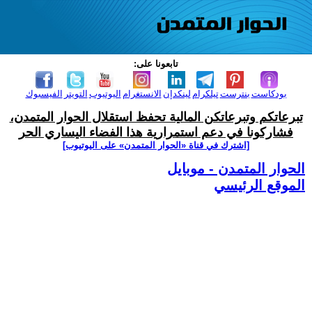
تابعونا على:
بودكاست
بنترست
تيلكرام
لينكدإن
الانستغرام
اليوتيوب
التويتر
الفيسبوك
تبرعاتكم وتبرعاتكن المالية تحفظ استقلال الحوار المتمدن،
فشاركونا في دعم استمرارية هذا الفضاء اليساري الحر
[اشترك في قناة ‫«الحوار المتمدن» على اليوتيوب]
الحوار المتمدن - موبايل
الموقع الرئيسي