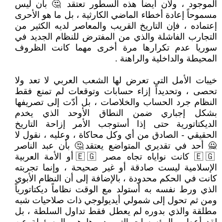
الموجود ، ولأن أيضاً هذه السطور تعتقد 🤔 بأن ليس
مسموحاً إعادة أخطاء الماضي الكارثية ، بل ما هو الأحرى
إعتماده ، فإن التاريخ القريب والمعاصر لديه الكثير من
التجارب الفاشلة والذي من المفترض للنظام الجديد في
سوريا عدم تكرارها مرة أخرى مهما كانت الظروف
المحيطة والداخلية والراهنة .
خيبات الأمل التى تعرض لها الشعب العربي لا تعد ولا
تحصى ، وتحديداً إزاء حسابات وتوقعات لم تمنع فقط
النظام جرد الحساب والخلاصات ، بل أدّت إلى تصريفها
بشكل إجباري ضمن النطاق الأوحد الذي يخدم
الديكتاتورية حتى إذا أستوجب الأمر إزاحة التاريخ
الحقيقي - الصادق من أي وكل محاكاة ، وعليه ، نقول لا
🙅 أحد في تقديري المتواضع يعتقد🤔 بأن عبد الناصر
🇪🇬 كانت نواياه تجاه مصر 🇪🇬 أو الأمة العربية
الإسلامية ليست صادقة أو غير صحيحة ، وإنما تجربته
كانت في الحكم محدودة ، بالإضافة إلى أن النظام الأبوي
الذي ورط نفسه به أستولد مع الوقت نظاماً ديكتاتورياً
ومن ثم تحول إلى شمولي أيديولوجي ذات صلاحيات شبه
مطلقة والذي بدوره لم يعطل فقط تداول السلطة ، بل