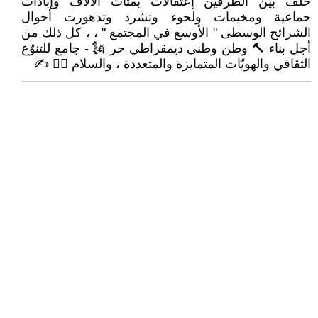
خلف بين الطرفين إعتقالات بمئات الآلاف وإبادات
جماعية ومخيمات ولجوء وتشرد وتدهورت أحوال
الشرائح الوسطى " الأوسع في المجتمع " ، ، كل ذلك من
أجل بناء 🔨 وطن وطني ديمقراطي حر 🗽 - جامع للتنوّع
الثقافي والهويّات المتمايزة والمتعددة ، والسلام 🙋‍♂ ✍