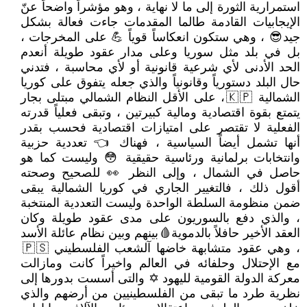
استمرارية الثورة إلى ما لا نهاية ، وهو مؤشراً واضحاً عنّ
الإيجابيات القادمة طالما المقدمات جاءت فعالة بشكل
جيد😎 ، وهي ستكون انعكاساً قوياً 💪 على المخرجات ،
بل في بلد مثل سوريا وعلى مدار عقود طويلة أنعدم
الحد الأدنى لأي شرعية قانونية أو لأي محاسبة ، فتدني
حال البلد دستورياً وقانونياً والذي جعله يتفوق على كوريا
الشمالية 🇰🇵، على الأقل النظام الشمالي مبتلى بجار
يتمتع بقوة اقتصادية ومالية كبيرتين ، وتبقى فعلياً قدرته
الفعلية لا تقتصر على امتيازات اقتصادية فحسب بقدر
أنها تشمل أيضاً السياسية ، فهناك 👈 تعددية حزبية
وانتخابات برلمانية ورئاسية حقيقية 😳 وليست كما هو
حاصل في الشمال ، وإلى النظر 👀 للصحيح وصحته
أقول ذلك ، فالتغيير الجاري في كوريا الشمالية يبقى
ضمن منظومة السلطة الواحدة وليست التعددية المنتخبة
، والذي دفع بالسوريون على مدى عقود طويلة وكان
العقد الأخير حافلاً بالدموية🩸بينهم وبين نظام عائلة الأسد
، وهي عقود متشابهة خاضها آلشعب الفلسطيني 🇵🇸
مع الإحتلال وحلفائه في العالم واخيراً كانت ومازالت
معركة الدولة القومية لليهود ✡ والتى أسست بدورها إلى
نظرية طرد ما تبقى من الفلسطينيين من أرضهم والذي