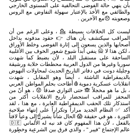
بأن ينهي حالة الفوضى التحالفية على المستوى الخارجي
والطائفي مع الأخذ بالإعتبار سهولة التفاوض مع الروس
وصعوبته 😞مع الآخرين .
ليست كل الخلافات بسيطة 💁 ، وعلى الرغم من أن
المراقب سيكتشف بأن هناك 👉 حقود مدفونه بداخل
أصحابها والذين يسعون إلى إثارة الفوضى وخلط الأوراق
، لكن هذا لا 🙅 ينفي أبداً شيوع شعور الخوف بين الأغلبية
الساحقة على مستقبل البلد ، لأن بضبط كما شهدت
سوريا وغيرها من الدول العربية محططات خلابة ورشيقة
وجليلة دونت في دفاتر التاريخ الحديث لمحاولات النهوض
بالديمقراطية الناشئة ، أيضاً وهو المقابل ، شهدت
انقلابات عسكرية دموية🩸أطاحت بحلم المواطن العربي
، بل ما هو مخجلاً 🙈 حتى التواري صدقاً 😟 ، هو أنّ من
المحفز للمراقب استحضار تاريخ الانقلابات أكثر من
استذكار تلك الحقب الديمقراطية العابرة ، مع هذا ، لقد
أكد ✅ النظام الجديد مراراً وتكراراً على إنتهاء صلاحية
الثورة ، هو في حقيقة 😱 الحال شأناً يشير☝إلى وعياً لافتاً
بالفعل ، لأن هذا المفهوم كان قد نبه له الألماني 🇩🇪
عالم الإجتماع "فيبر " ، والذي فرق بين الشرعية وخطورة