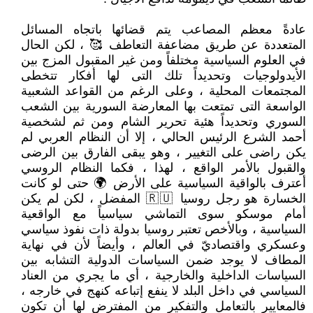
عادةً معظم المصاعب يتم قضائها باتجاه المسائل
المتعددة عن طريق مضاعفة التعاطف 🥰 ، لكن الحال
في العلوم السياسية مختلفاً ومن غير المقبول المزج بين
الأيدولوجيات وتحديداً تلك التى لها أفكار تتخطى
المجتمعات المحلية ، وعلى الرغم من القواعد الشعبية
الواسعة التى تمتعت بها المعارضة السورية بين الشعب
السوري وتحديداً هئية تحرير الشام ومن ثم لشخصية
أحمد الشرع الرئيس الحالي ، إلا أن النظام العربي لم
يكن راضى على التغيير ، وهو يبقى الفارق بين الرضى
والقبول بالأمر الواقع ، لهذا ، فكما النظام الروسي
أعترف بالواقية السياسية على الأرض 🌍 حتى لو كانت
الخسارة هو رجل روسيا 🇷🇺 المفضل ، لكن لم يكن
أمام موسكو سوى التماشي سياسياً مع الواقعية
السياسية ، وبالأخص تعتبر روسيا بدولة ذات نفوذ سياسي
وعسكري واقتصاديّ في العالم ، وأيضاً لأن في نهاية
المطاف لا يوجد ضمن السياسات الدولية التشابه بين
السياسات الداخلية والخارجية ، أي ما يجري من العناد
السياسي في داخل البلد لا ينفع إتباعه كنهج في خارجه ،
فالمعايير بالتعامل والتفكير من المفترض لها أن تكون