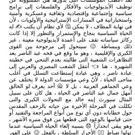
لقد أعطب المؤسسات التى بدورها هي المسؤولة عن
توظيف الأيديولوجيات والأفكار والفلسفات إلى برامج
سياسية وإجتماعية وإقتصادية وثقافية وعسكرية وأمنية
واستخباراتية في المسارات الإستراتيجية والأولويات ، لأن
في نهاية المطاف ، لا يمكن 🤔 لأي نظام أن يكتب ✍ له
الحياة السياسية بنجاح والإستمرار والتطور إلا إذا كانت
ركائز سياساته تقف على أعمدة لأيديولوجية معينة ، غير
ذلك وببساطة 🥴 سيتحول إلى مرجوحة بين القوى
الكبرى والإقليمية ، وهو ما وقع في فخه عبد الناصر بعد
التظاهرات الشعبية التى طالبته بعدم التنحي في خطبته
الشهيرة ، هنا 👈 أنتقل الشعب المصري والعربي إلى
عبادة ناصر ، وهي عبادة إستطاعت التسلل في أغلب
مناحى الحياة ، لأنّ وعي مؤسسات الدولة لا يختلف عن
وعي الجماهير العربية ، بل لا 🙅 أحد يعرف لو الخالق
أمهل جمال عبد الناصر في الحياة ، هل كان على سبيل
المثال سيورث إبنه خالد مع التحولات الكبرى والتى
تكللت في المرحلة الأخيرة من حياته بالزحف المقدس
حول خطاباته دون أي نوع من أنواع المراجعة والتفنيد أو
حتى قياسها بالوعود التى قطعها من فوق منبره الأشهر ،
وهو يبقى انحداراً 😞 بسببه إلغاء الحياة السياسية عندما
تولوا ضباط 👮‍♀ الأحرار السلطة ، بالفعل 🥴 على الفور