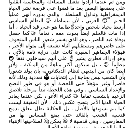
ومن ثم عندما أرادوا تفعيل المساءلة والمحاسبة انقلبوا
على بعضعها البعض بعد ما قضوا على فرصة نشر الحياة
الديمقراطية وتداول السلطة ، والذي بدوره أنهى عملياً
الحلم 😴 العربي ، لأن ببساطة 🥴 النظام السياسي
أرتبط بحياة شخص واحد☝طالما هو على قيد الحياة ، أما
إذا مات فالحلم ايضاً يموت معه ، تماماً 🤝كما حصل
بوفاة عبد الناصر ، وهو الذي يفسر شعور الناس المتخوف
على حاضرهم ومستقبلهم أثناء تشيعه إلى مثواه الأخير ،
فهؤلاء الجماهير الغفيرة كانت على دراية تامة بالآتي ،
وهو إدراك فطري يشير ☝ على أنهم سيدخلون نفقاً 🚇
مظلماً 😕 ، بل سيكون أكثر متاهةً من الملكية ، ولأن
ايضاً كان من البديهي لنظام الديكتاتورية بأن يولد شعوراً
بأن الشعب ليس بحاجة إلى إنتخابات 🗳 تعددية وذلك لأنه
قاصراً وغير مؤهلاً حتى اللحظة أو هو في طور النضج
والإعداد السياسي ، وفي هذه اللحظة تبدأ مرحلة تلاصق
الزعيم بالشعب تماماً 🤝 كغراء الأغو ، لكن عندما يغادر
الحياة الدنيا الأمر يتضح عكس ذلك ، لأن الحقيقة ليست
كما يتم تسويقها بالأصل ، بل الحكاية تظل تتعلق بدمج
قدسية الشعب بالقائد حتى يمنع المساس بها من
المعارضين ، وهي قدسية لا 🙅 يمكن 🤔 لصلاحيتها الإنتهاء
طالما الشعب في ديمومة تدافع الأجيال .