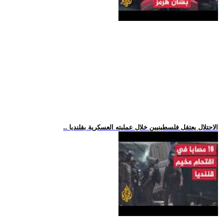
.. الاحتلال يعتقل فلسطينيين خلال عمليته العسكرية بقلنديا