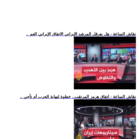
.. نقاش الساعة - هل يعرقل المرشد الإيراني الاتفاق الإيراني العم
.. نقاش الساعة - اتفاق هرمز المرتقب.. خطوة لنهاية الحرب أم تأجي