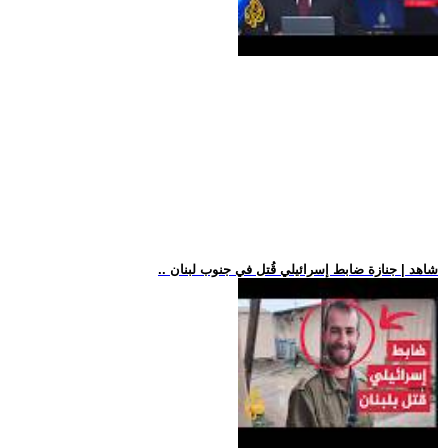
.. شاهد | جنازة ضابط إسرائيلي قُتل في جنوب لبنان