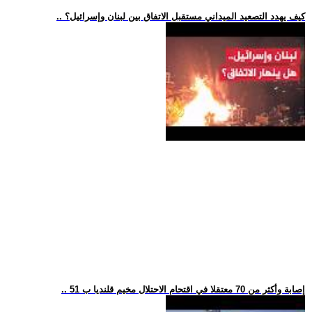
.. كيف يهدد التصعيد الميداني مستقبل الاتفاق بين لبنان وإسرائيل؟
.. 51 إصابة وأكثر من 70 معتقلا في اقتحام الاحتلال مخيم قلنديا ب