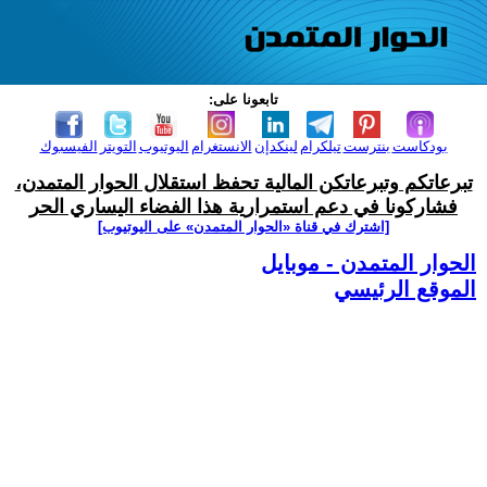
تابعونا على:
بودكاست
بنترست
تيلكرام
لينكدإن
الانستغرام
اليوتيوب
التويتر
الفيسبوك
تبرعاتكم وتبرعاتكن المالية تحفظ استقلال الحوار المتمدن،
فشاركونا في دعم استمرارية هذا الفضاء اليساري الحر
[اشترك في قناة ‫«الحوار المتمدن» على اليوتيوب]
الحوار المتمدن - موبايل
الموقع الرئيسي