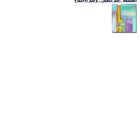
الفلسفة ,علم النفس , وعلم الاجتماع