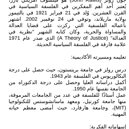
جون رولز (John Rawls) هو فيلسوف أمريكي بارز،
يُعتبر أحد أهم المفكرين في الفلسفة السياسية في
القرن العشرين. وُلد في 21 فبراير 1921 في بالتيمور
بولاية ماريلاند، وتوفي في 24 نوفمبر 2002. اشتهر
بأعماله الفلسفية التي ركزت على قضايا العدالة
والمساواة والحرية، وكان كتابه الشهير "نظرية في
العدالة" (A Theory of Justice) الذي صدر عام 1971
علامة فارقة في الفلسفة السياسية الحديثة.
تعليمه ومسيرته الأكاديمية:
درس رولز في جامعة برينستون، حيث حصل على درجة
البكالوريوس في الفلسفة عام 1943.
أكمل دراساته العليا وحصل على درجة الدكتوراه من
الجامعة نفسها عام 1950.
عمل أستاذًا للفلسفة في عدد من الجامعات المرموقة،
منها جامعة كورنيل، ومعهد ماساتشوستس للتكنولوجيا
(MIT)، وجامعة هارفارد، حيث أمضى معظم حياته
المهنية.
إسهاماته الفكرية: