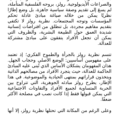
والصراعات الأيديولوجية. رولز، بروحه الفلسفية المتأملة،
لم يسعَ إلى تقديم وصفة سياسية جاهزة، بل وضع إطارًا
نظريًا يمكن من خلاله صياغة مبادئ عادلة تحكم
المؤسسات وتوجه المجتمعات. نظرية رولز لا تكتفي
بتقديم مفاهيم مجردة، بل تنطلق من افتراضات إنسانية
شديدة العمق حول الطبيعة البشرية، والظروف التي
يمكن أن تجعل الأفراد يتفقون على مبادئ مشتركة
للعدالة.
تتسم نظرية رولز بالجرأة والطموح الفكري؛ إذ تعتمد
على مفهومين أساسيين: الوضع الأصلي وحجاب الجهل.
هذان المفهومان يشكلان الأساس الذي تُبنى عليه المبادئ
الحاكمة للعدالة، حيث يتجرد الأفراد من مصالحهم الذاتية
ويتخذون قراراتهم بمنتهى الحيادية والموضوعية. في هذا
الإطار، يطرح رولز مبادئه الجوهرية، التي تتراوح بين
الحرية المتساوية لجميع الأفراد والتفاوتات الاجتماعية
التي يمكن قبولها فقط إذا كانت تصب في مصلحة الأكثر
ضعفًا.
وعلى الرغم من المكانة التي تحتلها نظرية رولز، إلا أنها