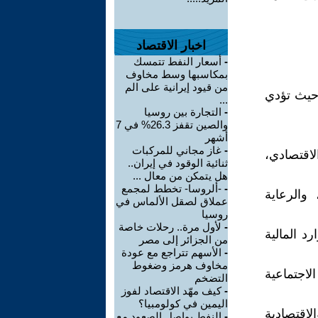
اخبار الاقتصاد
-
أسعار النفط تتمسك
بمكاسبها وسط مخاوف
من قيود إيرانية على الم
 حيث تؤدي
...
-
التجارة بين روسيا
والصين تقفز 26.3% في 7
أشهر
-
غاز مجاني للمركبات
اقتصادي،
ثنائية الوقود في إيران..
هل يتمكن من معال ...
-
-ألروسا- تخطط لمجمع
 والرعاية
عملاق لصقل الألماس في
روسيا
-
لأول مرة.. رحلات خاصة
رد المالية
من الجزائر إلى مصر
-
الأسهم تتراجع مع عودة
مخاوف هرمز وضغوط
اجتماعية
التضخم
-
كيف مهّد الاقتصاد لفوز
اليمين في كولومبيا؟
لاقتصادية
-
النفط يواصل الصعود مع