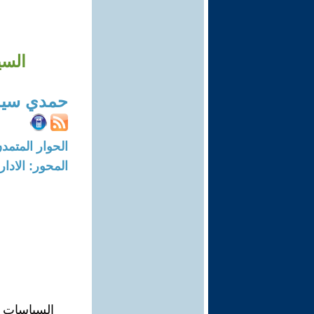
السي
حمدي سيد
الحوار المتمدن-العدد: 8249 - 25
المحور: الادار
السياسات ا