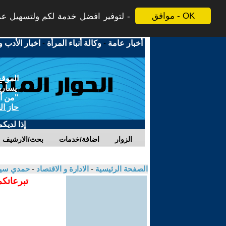
موافق - OK
لتوفير افضل خدمة لكم ولتسهيل عملي
أخبار عامة
-
وكالة أنباء المرأة
-
اخبار الأدب و
الموقع
يسارية
"من أج
حاز ال
إذا لديك
الزوار
اضافة/خدمات
بحث/الارشيف
الصفحة الرئيسية
-
الادارة و الاقتصاد
-
حمدي سيد
تبرعاتكم