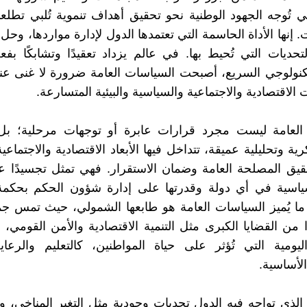
تي تُوجه الجهود الوطنية نحو تحقيق أهداف تنموية تُلبي تطلعا
 إنها الأداة الحاسمة التي تعتمدها الدول لإدارة مواردها، وحل
تحديات التي تُحيط بها. في عالم يزداد تعقيدًا وتشابكًا بفع
تكنولوجي السريع، أصبحت السياسات العامة ضرورة لا غنى عنه
 الاقتصادية والاجتماعية والسياسية والبيئية المتسارعة.
العامة ليست مجرد قرارات عابرة أو توجهات مرحلية؛ بل
ة وتحليلية عميقة، تتداخل فيها الأبعاد الاقتصادية والاجتماعية
تحقيق المصلحة العامة وضمان الاستقرار. فهي تمثل تجسيدًا عمل
سياسية في أي دولة وقدرتها على إدارة شؤون الحكم بحكمة 
ما يُميز السياسات العامة هو طابعها الشمولي، حيث تمس ج
ًا من القضايا الكبرى مثل التنمية الاقتصادية والأمن القومي، 
ليومية التي تُؤثر على حياة المواطنين، كالتعليم والرعا
لأساسية.
لذي تواجه فيه الدول تحديات وجودية مثل التغير المناخي، 