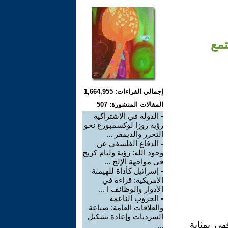
تمع
إجمالي القراءات: 1,664,955
المقالات المنشورة: 507
-
الدولة في الاشتراكية
رؤية روزا لوكسمبورغ نحو
التحرر والديمقر ...
-
الدفاع الفلسفي عن
وجود الله: رؤية وليام كريج
في مواجهة الإلح ...
-
إسرائيل كأداة للهيمنة
الأمريكية: قراءة في
الأدوار والوظائف ا ...
-
الحروب الناعمة
والعلاقات العامة: صناعة
السرديات وإعادة تشكيل
هي بمثابة
...