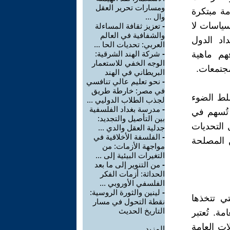
ومسارات تحرير العقل
مة مبتكرة
وال ...
سياسات لا
-
تعزيز ثقافة المساءلة
والشفافية في العالم
اد الدول
العربي: تحديات الحا ...
هم ماهية
-
شركة الهند الشرقية:
الوجه الخفي للاستعمار
مجتمعات.
البريطاني في الهند
-
نحو تعليم عالي تنافسي
في مصر: خارطة طريق
لط الضوء
لجذب الطلاب الدوليي ...
-
مدرسة بغداد الفلسفية
 تُسهم في
بين التأصيل والتجديد:
 التحديات
جدلية العقل والدي ...
-
الفلسفة الأخلاقية في
ن المصلحة
مواجهة الأزمات: من
التغيرات البيئية إلى ...
-
من التنوير إلى ما بعد
الحداثة: أزمات الفكر
الفلسفي الأوروبي ...
-
لينين والثورة الروسية:
ي تتخذها
نقطة التحول في مسار
التاريخ الحديث
ة. تُعتبر
ات العامة
المزيد.....