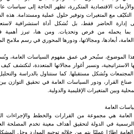
الأزمات الاقتصادية المتكررة، تظهر الحاجة إلى سياسات عا
التكيّف مع المتغيرات وتوفير حلول عملية ومستدامة. هذه ال
 إدارة الحاضر فقط، بل تُشكل أداة استشرافية لاستعد
 بما يحمله من فرص وتحديات. ومن هنا، تبرز أهمية ف
لعامة، أبعادها، ومجالاتها، ودورها المحوري في رسم ملامح ال
ذا الموضوع، سنُبحر في عمق مفهوم السياسات العامة، ونُس
ا الاستراتيجية، ونسبر أغوار مجالاتها المتعددة، لنكتشف كيف
المجتمعات وتُشكل مستقبلها. كما سنتناول بالدراسة والتحليل
ه صناع القرار، ودور السياسات العامة في تحقيق التوازن بي
محلية وبين المتغيرات الإقليمية والدولية.
اسات العامة
العامة هي مجموعة من القرارات والخطط والإجراءات الت
رسمية في الدولة لتحقيق أهداف معينة تخدم المصلحة العام
لعامة إطارًا عمليًا يتم من خلاله توجيه الموارد وحل المشكل