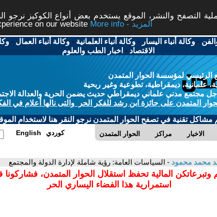
ة التصفح والنشر، الموقع يستخدم بعض أنواع الكوكيز نرجو النق
More info - المزيد
experience on our website
الفن
-
وكالة أنباء اليسار
-
وكالة أنباء العلمانية
-
وكالة أنباء العمال
-
وكا
الاقتصاد
-
اخبار الطب والعلوم
 الرئيسي لمؤسسة الحوار المتمدن
، علمانية، ديمقراطية، تطوعية وغير ربحية
ل مجتمع مدني علماني ديمقراطي حديث يضمن الحرية والعدالة الاجتم
حوار المتمدن على جائزة ابن رشد للفكر الحر والتى نالها أعلام في الفك
م مشاكل تقنية في تصفح الحوار المتمدن نرجو النقر هنا لاستخدام الموقع
كوردي
English
الاخبار
مراكز
الحوار المتمدن
 محمد محمود
- السياسات العامة: رؤية شاملة لإدارة الدولة والمجتمع
 وتبرعاتكن المالية تحفظ استقلال الحوار المتمدن، فشاركونا 
استمرارية هذا الفضاء اليساري الحر