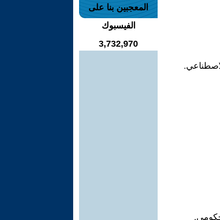
المعجبين بنا على
الفيسبوك
3,732,970
لاصطناعي.
حكومي.