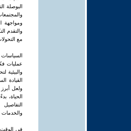
البوصلة ال
والمجتمعات.
ومواجهة ال
والتقدم ال
مع التحولات
السياسات 
عمليات فكري
والبيئية ل
القيادة ال
ولعل أبرز 
الحياة، بدء
التفاصيل ا
والخدمات ا
في الوقت ا