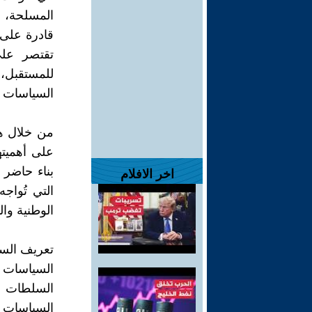
المسلحة، و
قادرة على 
تقتصر على
للمستقبل،
السياسات ا
من خلال ه
على أهميته
بناء حاضر 
اخر الافلام
التي تُواج
الوطنية وال
تعريف السي
السياسات 
السلطات ال
السياسات ا