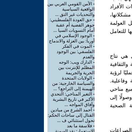
-
الأمن القومي العربي بين
ت الأفراد
الواقعية السياسية
 مشكلاتها،
والتحديات غير التق ...
-
حق العودة الفلسطيني:
ل العولمة
جوهر القضية أم عقبة
أمام التسويات السيا ...
ا للتعامل
-
الوجود الإسلامي في
أوربا: بين العزلة والاندماج
-
الموت في الفكر
الفلسفي: بين الوجود
 هي نتاج
والعدم
-
الدارك ويب: الوجه
 والثقافية
المظلم للإنترنت بين
يًا لرؤية
الحرية والجريمة
-
الولايات المتحدة
وفاعلية.
والسياسة الخارجية: من
ميع مناحي
الهيمنة إلى التراجع؟ ...
-
التغير المناخي: التحدي
وصولًا إلى
الأكبر في تاريخ البشرية
وآفاق المواجه ...
ية الصحية
-
أحمد الشرع من ميادين
القتال إلى ساحات الحكم:
تحول استثنائي ف ...
-
فلاسفة ما بعد
والصراعات
الاستعمار: نقد الهيمنة