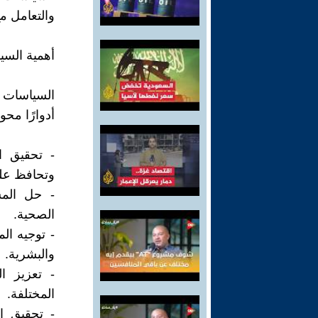
والتعامل مع
أهمية السي
السياسات ا
أدوارًا محو
- تحقيق ا
وتحافظ على 
- حل المشك
الصحية.
- توجيه الم
والبشرية.
- تعزيز ال
المختلفة.
- تحقيق ال