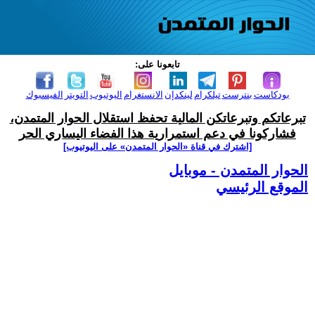
تابعونا على:
بودكاست
بنترست
تيلكرام
لينكدإن
الانستغرام
اليوتيوب
التويتر
الفيسبوك
تبرعاتكم وتبرعاتكن المالية تحفظ استقلال الحوار المتمدن،
فشاركونا في دعم استمرارية هذا الفضاء اليساري الحر
[اشترك في قناة ‫«الحوار المتمدن» على اليوتيوب]
الحوار المتمدن - موبايل
الموقع الرئيسي