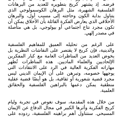
فرضه. إذ يشتهر كريج بتطويره للعديد من البرهانات
الفلسفية الشهيرة، مثل البرهان الكوسمولوجي الذي
يتناول بداية الكون وحاجته إلى مسبب أول، والبرهان
الأخلاقي الذي يعارض الفكرة القائلة بأن الأخلاق يمكن أن
تكون مجرد نتاج اجتماعي أو بيولوجي، بل هي متأصلة
في مصدر إلهي.
على الرغم من تحليله العميق للمفاهيم الفلسفية
والدينية، فإن كريج لا يقتصر على النقاشات النظرية بل
يخوض العديد من المناظرات العامة مع كبار المفكرين
الإلحاديين والعلماء الماديين. هذه المناظرات تُظهر
مهاراته الفكرية العالية في الرد على الانتقادات التي
يوجهها خصومه، وتبرهن على أن الإيمان الديني ليس
مجرد قضية شعورية أو ثقافية، بل هو أيضًا قضية عقلية
منطقية يمكن دعمها بالبراهين الفلسفية والحقائق
العلمية.
من خلال هذه المقدمة، سوف نغوص في تجربة وليام
كريج الفكرية وأثرها الكبير في مجال الدفاع عن الإيمان
المسيحي. سنتناول أهم براهينه الفلسفية، ردوده على