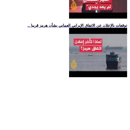
.. توقعات بالإعلان عن الاتفاق الإيراني العماني بشأن هرمز قريبا