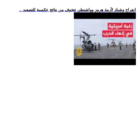
.. انفراج وشيك لأزمة هرمز وواشنطن تتخوف من نتائج عكسية للتصعيد