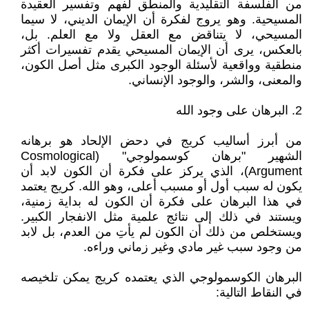
من الفلسفة التقليدية والمنطق لفهم وتفسير العقيدة
المسيحية. وهو يروج لفكرة أن الإيمان الديني، لا سيما
المسيحي، لا يتناقض مع العقل ولا مع العلم. بل،
بالعكس، يرى أن الإيمان المسيحي يقدم تفسيرات أكثر
منطقية وواقعية لأسئلة الوجود الكبرى مثل أصل الكون،
والمعنى، والشر، والوجود الإنساني.
2. البرهان على وجود الله
من أبرز أساليب كريج في دحض الإلحاد هو برهانه
الشهير "برهان كوسمولوجي" (Cosmological
Argument)، الذي يركز على فكرة أن الكون لابد أن
يكون له سبب أول أو مسبب أعلى، وهو الله. كريج يعتمد
في هذا البرهان على فكرة أن الكون له بداية زمنية،
ويستند في ذلك إلى نتائج علمية مثل الانفجار الكبير.
ويستخلص من ذلك أن الكون لم يأتِ من العدم، بل لابد
من وجود سبب غير مادي وغير زماني وراءه.
البرهان الكوسمولوجي الذي يعتمده كريج يمكن تلخيصه
في النقاط التالية: