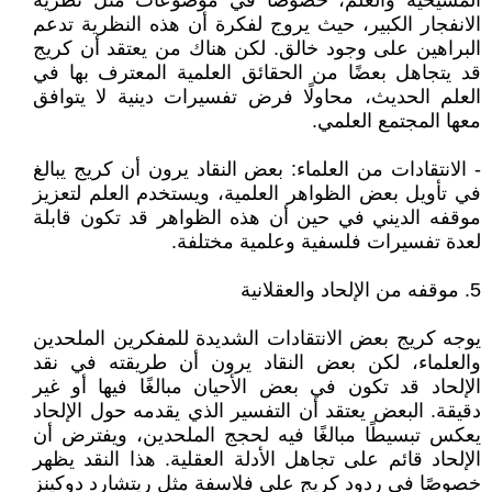
المسيحية والعلم، خصوصًا في موضوعات مثل نظرية
الانفجار الكبير، حيث يروج لفكرة أن هذه النظرية تدعم
البراهين على وجود خالق. لكن هناك من يعتقد أن كريج
قد يتجاهل بعضًا من الحقائق العلمية المعترف بها في
العلم الحديث، محاولًا فرض تفسيرات دينية لا يتوافق
معها المجتمع العلمي.
- الانتقادات من العلماء: بعض النقاد يرون أن كريج يبالغ
في تأويل بعض الظواهر العلمية، ويستخدم العلم لتعزيز
موقفه الديني في حين أن هذه الظواهر قد تكون قابلة
لعدة تفسيرات فلسفية وعلمية مختلفة.
5. موقفه من الإلحاد والعقلانية
يوجه كريج بعض الانتقادات الشديدة للمفكرين الملحدين
والعلماء، لكن بعض النقاد يرون أن طريقته في نقد
الإلحاد قد تكون في بعض الأحيان مبالغًا فيها أو غير
دقيقة. البعض يعتقد أن التفسير الذي يقدمه حول الإلحاد
يعكس تبسيطًا مبالغًا فيه لحجج الملحدين، ويفترض أن
الإلحاد قائم على تجاهل الأدلة العقلية. هذا النقد يظهر
خصوصًا في ردود كريج على فلاسفة مثل ريتشارد دوكينز