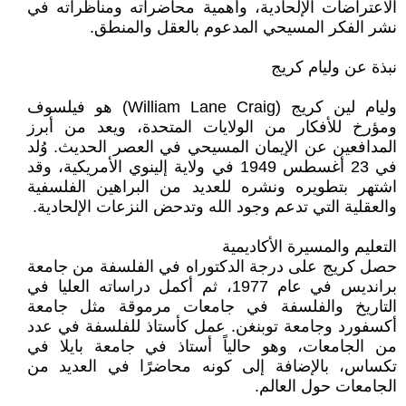
الاعتراضات الإلحادية، وأهمية محاضراته ومناظراته في
نشر الفكر المسيحي المدعوم بالعقل والمنطق.
نبذة عن وليام كريج
وليام لين كريج (William Lane Craig) هو فيلسوف
ومؤرخ للأفكار من الولايات المتحدة، ويعد من أبرز
المدافعين عن الإيمان المسيحي في العصر الحديث. وُلد
في 23 أغسطس 1949 في ولاية إلينوي الأمريكية، وقد
اشتهر بتطويره ونشره للعديد من البراهين الفلسفية
والعقلية التي تدعم وجود الله وتدحض النزعات الإلحادية.
التعليم والمسيرة الأكاديمية
حصل كريج على درجة الدكتوراه في الفلسفة من جامعة
برانديس في عام 1977، ثم أكمل دراساته العليا في
التاريخ والفلسفة في جامعات مرموقة مثل جامعة
أكسفورد وجامعة توبنغن. عمل كأستاذ للفلسفة في عدد
من الجامعات، وهو حالياً أستاذ في جامعة بايلا في
تكساس، بالإضافة إلى كونه محاضرًا في العديد من
الجامعات حول العالم.