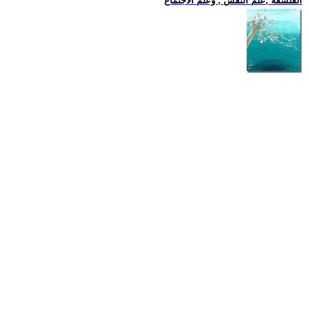
الفلسفة ,علم النفس , وعلم الاجتماع