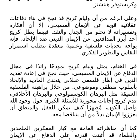
وكريستوفر هيتشنز.
وعلى الرغم من أن وليام كريج قد نجح في بناء دفاعات
عقلانية قوية عن الإيمان المسيحي، إلا أن أفكاره
وتفسيراته لا تخلو من الجدل والنقد. فبينما يظل كريج
أحد أبرز المدافعين عن الإيمان الديني ضد الإلحاد، فإنه
يواجه تحديات فلسفية وعلمية معقدة تتطلب استمرار
النقاش والتطوير الفكري.
في الختام، يمثل وليام كريج نموذجًا رائدًا في مجال
الدفاع عن الإيمان المسيحي، حيث نجح في إعادة تقديم
الدين في إطار فلسفي عقلاني يتحدى المادية والإلحاد
بأسلوب منطقي وموضوعي. من خلال براهينه الفلسفية
العميقة مثل البرهان الكوسمولوجي والبرهان الأخلاقي،
قدم كريج إجابات محورية للأسئلة الكبرى حول وجود الله
وأصل الكون، مُظهرًا كيف يمكن للعقل والمنطق أن
يعززوا الإيمان بدلاً من أن يتناقضا معه.
كما أن مناظراته العامة مع كبار المفكرين الملحدين
والعلماء قد أثبتت قدرته على الدفاع عن الإيمان