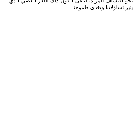
نحو اكتشاف المزيد، ليبقى الكون ذلك اللغز العصي الذي
يثير تساؤلاتنا ويغذي طموحنا.