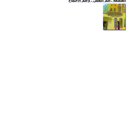
الفلسفة ,علم النفس , وعلم الاجتماع