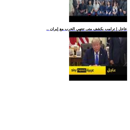
.. عاجل | ترامب يكشف متى تنتهي الحرب مع إيران