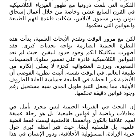
الفكرة التي بلغت ذروتها مع ظهور الفيزياء الكلاسيكية
في القرن السابع عشر، وخاصة من خلال أعمال إسحاق
نيوتن وبيير سيمون لابلاس، شكلت قاعدة لفهم الطبيعة
والقوانين التي تحكمها.
لكن مع مرور الوقت وتقدم الأبحاث العلمية، بدأت هذه
النظرة الحتمية الصارمة تواجه تحديات كبرى. فقد
أظهرت ميكانيكا الكم وجود حدود لليقين، حيث لم تعد
القوانين الكلاسيكية قادرة على تفسير سلوك الجسيمات
الصغيرة، وبرزت العشوائية كجزء لا يمكن إنكاره من
طبيعة العالم. في الوقت نفسه، أثبتت نظرية الفوضى أن
الأنظمة غير الخطية في الطبيعة حساسة للغاية للظروف
الأولية، مما يجعل التنبؤ طويل المدى شبه مستحيل رغم
وجود قوانين دقيقة تحكمها.
إن البحث في الفيزياء الحتمية ليس مجرد تأمل في
معادلات رياضية أو قوانين طبيعية؛ بل هو رحلة عميقة
لفهم علاقتنا بالكون وبأنفسنا. فالحتمية ليست فقط قضية
علمية، بل فلسفية أيضًا، حيث تثير أسئلة كبرى حول
حرية الإرادة، المسؤولية الأخلاقية، ودور الإنسان في هذا