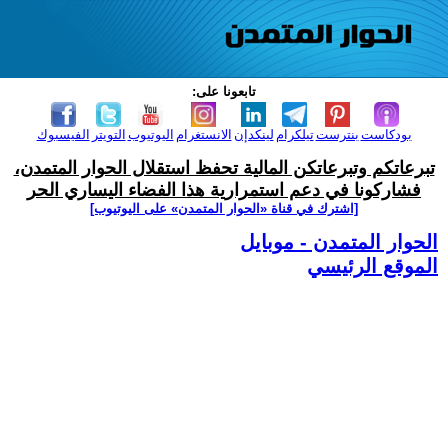
تابعونا على:
بودكاست
بنترست
تيلكرام
لينكدإن
الانستغرام
اليوتيوب
التويتر
الفيسبوك
تبرعاتكم وتبرعاتكن المالية تحفظ استقلال الحوار المتمدن،
فشاركونا في دعم استمرارية هذا الفضاء اليساري الحر
[اشترك في قناة ‫«الحوار المتمدن» على اليوتيوب]
الحوار المتمدن - موبايل
الموقع الرئيسي