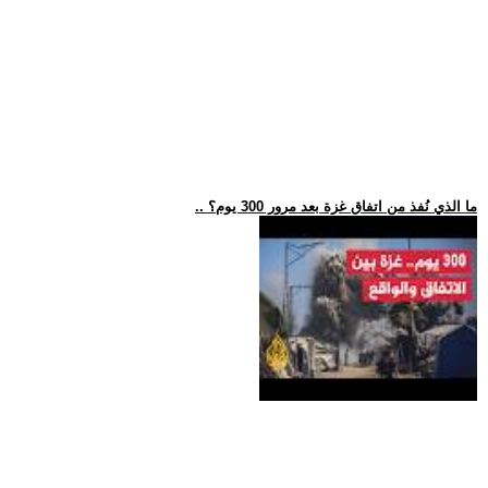
.. ما الذي نُفذ من اتفاق غزة بعد مرور 300 يوم؟