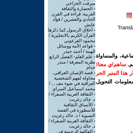
ميرفت الخزاعي
-
الحضارة والثقافة
العربية: قراءة في القرن
الحادي والعشرين / فؤاد
عايش
Transl
-
أخلاق الرسول كما ذكرها
القرآن الكريم بالانجليزية /
محمود الفرعوني
-
قواعد الأمة ووسائل
الهمة / أحمد حيدر
اعية، والمساواة
-
علم العلم- الفصل الرابع
نظرية المعرفة / منذر
م.
ساهم/ي معنا!
خدام
رار هذا المنبر الحر
-
قصة الإنسان العراقي..
محاولة لفهم الشخصية
معلومات التحويل
العراقية في ضوء مف ... /
محمد اسماعيل السراي
-
الثقافة العربية الصفراء /
د. خالد زغريت
-
الأنساق الثقافية
للأسطورة في القصة
النسوية / د. خالد زغريت
-
الثقافة العربية الصفراء /
د. خالد زغريت
-
الفاكهة الرجيمة في