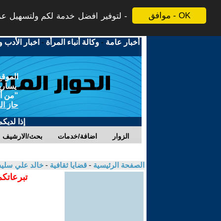
موافق - OK
لتوفير افضل خدمة لكم ولتسهيل عملي
أخبار عامة
-
وكالة أنباء المرأة
-
اخبار الأدب و
الموقع
يسارية
"من أج
حاز ال
إذا لديك
الزوار
اضافة/خدمات
بحث/الارشيف
الصفحة الرئيسية
-
قضايا ثقافية
-
خالد علي سلي
تبرعاتكم