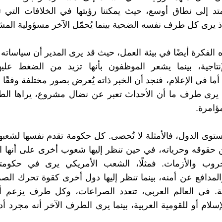
تد إلى نطاق أوسع، حيث يمكننا رؤيتها في الخلافات التي 
إذ يرى كل طرف نفسه الضحية بينما يُحمّل الآخر مسؤولية المش
الفكرة أيضًا في بيئة العمل، حيث قد يرى المدير أن سياساته
نتاجية، بينما يشعر الموظفون بأنها تزيد من الضغط عليه
 أما في الإعلام، فنجد أن الخبر ذاته يُعرض بصور مختلفة وفقًا 
ما يرى طرف ما أن الأحداث تعبر عن نضال مشروع، يراها ال
ؤامرة.
توى الدول، فالأمثلة لا تُحصى. كل حكومة تقدم نفسها لشعبها
 حقوقه وحرياته، في حين تنظر إليها شعوب أخرى على أنها 
روب والأزمات. فمثلًا، الشعب الأمريكي يرى في حكومت
لمدافع عن أمنه، بينما تنظر إليها دول أخرى كقوة تحرك ال
نة. في العالم العربي، تتعدد الصراعات، وكل طرف يزعم أن
سلام أو للقومية العربية، بينما يرى الطرف الآخر أنه مجرد أد