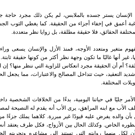
أ الإنسان يستر جسده بالملابس، لم يكن ذلك مجرد حاجة ج
رغبة أعمق في إخفاء أجزاء من الحقيقة. كما يغطي الثوب ال
مختلفة الحقائق، فلا حقيقة مطلقة، بل زوايا نظر متعددة.
هوم متغير ومتعدد الأوجه، فمنذ الأزل والإنسان يسعى وراءها
، غير أنها غالبًا ما تكون وجهة نظر أكثر من كونها حقيقة ثابتة
ة؟ أم أن الحقيقة مجرد انعكاس للزاوية التي ننظر منها؟ إن ال
يد التعقيد، حيث تتداخل المصالح والاعتبارات، مما يجعل الحقي
يلات المختلفة.
أمر جليًا في حياتنا اليومية، بدءًا من الخلافات الشخصية داخ
ف الأب مع ابنه المراهق، يرى الأب أنه يقدم له النصيحة لمصلح
بأن والده يفرض عليه قيودًا غير مبررة. كلاهما يملك جزءًا من
وره الخاص. وكذلك الحال بين الأزواج، فكل طرف يعتقد أنه
 لكل منهما روايته التي تستند إلى مشاعره وتجربته الخ