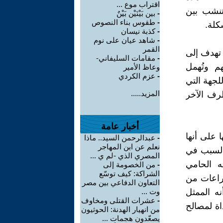
اقتراب موع ...
تنشب بين
-
بين بَيْنَيْن بَيْنٌ
-
طقوس بناء النصوص
كلة.
-
كذبة نيسان
-
شاهد عيان على نوم
القمر
 تهدف إلى
-
مقامات السليفاني-
م وتُهمل
وعاظ الأمير
-
عزم الكردي
للجهة التي
المزيد.....
طرف الآخر
أخبار عامة
 على أنها
-
عبدالرحمن السيد.. ماذا
نعلم عن ابن المهاجر
السبب في
المصري الذي -لم ي ...
ه الحامي
-
من الخصومة إلى
الشراكة: كيف توسّع
صراعات من
التعاون الدفاعي بين مصر
ه الممثل
وت ...
-
عشرات القتلى ومخاوف
اة لمصالح
من انهيار الهدنة: الحوثيون
يصعّدون هجمات ...