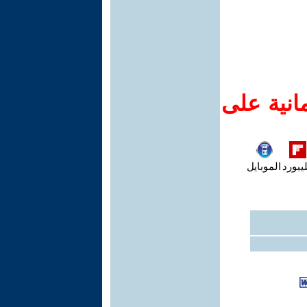
انية على
يبورد
الموبايل