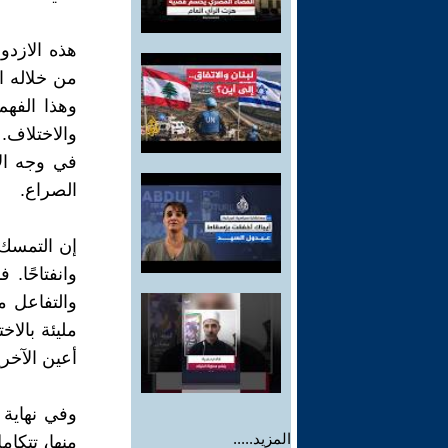
هذه الازدو
من خلاله ا
وهذا الفهم 
والاختلاف.
في وجه الآ
الصراع.
إن التمسك 
وانفتاحًا.
والتفاعل م
مليئة بالاخ
أعين الآخر
وفي نهاية 
المزيد.....
منها، تتكام