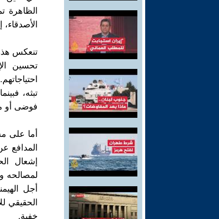
الظاهرة تم
الأصدقاء، 
تنعكس هذه 
تحسين الإ
احتياجاتهم.
تبثه، فبين
فوضى أو م
أما على مس
المدافع عن
إشعال الح
لمصالحه وا
أجل الهيم
الحقيقي للإ
خفية.