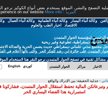
ة التصفح والنشر، الموقع يستخدم بعض أنواع الكوكيز نرجو النق
More info - المزيد
experience on our website
الفن
-
وكالة أنباء اليسار
-
وكالة أنباء العلمانية
-
وكالة أنباء العمال
-
وكا
الاقتصاد
-
اخبار الطب والعلوم
 الرئيسي لمؤسسة الحوار المتمدن
، علمانية، ديمقراطية، تطوعية وغير ربحية
ل مجتمع مدني علماني ديمقراطي حديث يضمن الحرية والعدالة الاجتم
حوار المتمدن على جائزة ابن رشد للفكر الحر والتى نالها أعلام في الفك
م مشاكل تقنية في تصفح الحوار المتمدن نرجو النقر هنا لاستخدام الموقع
كوردي
English
الاخبار
مراكز
الحوار المتمدن
فاني
- جدلية الحقيقة: بين الإدراك والواقع
 وتبرعاتكن المالية تحفظ استقلال الحوار المتمدن، فشاركونا 
استمرارية هذا الفضاء اليساري الحر