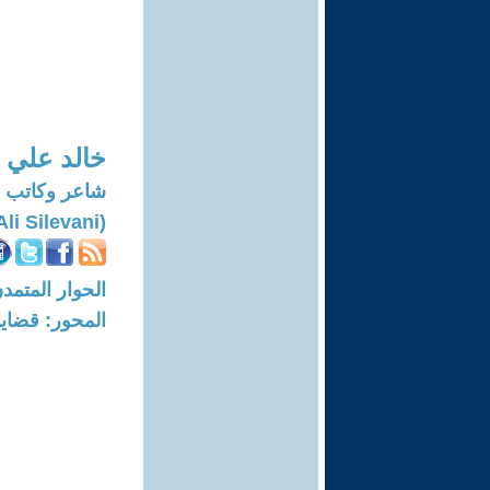
خالد علي 
شاعر وكاتب 
(Khaled Ali Silevani)
الحوار المتمدن-العدد: 8254 - 25
المحور: قضايا 