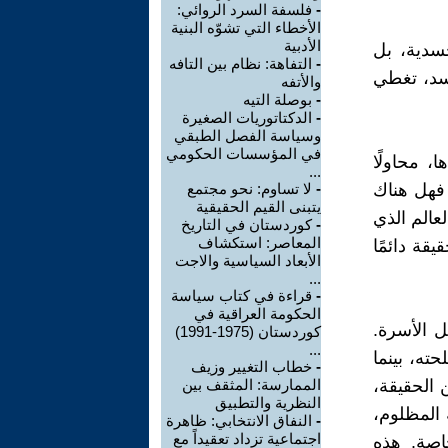
-
فلسفة السرد الروائي:
الأخطاء التي تشوّه البنية
الأدبية
سدية، بل
-
التفاهة: نظام بين التافه
جسد، تغطي
والأتفه
-
بوصلة التيه
-
الدكتاتوريات الصغيرة
وسياسة الفصل الطبقي
في المؤسسات الحكومي
، محاولًا
...
. فهل هناك
-
لا تساوم: نحو مجتمع
يتبنى القيم الحقيقية
عالم الذي
-
كوردستان في التاريخ
المعاصر: استكشاف
قة دائمًا
الأبعاد السياسية والاجت
...
-
قراءة في كتاب سياسة
الحكومة العراقية في
ل الأسرة.
كوردستان (1975-1991)
...
ته، بينما
-
خطاب التغيير وزيف
 الحقيقة،
الممارسة: المثقف بين
النظرية والتطبيق
 المظلوم،
-
النفاق الانتخابي: ظاهرة
اجتماعية تزداد تعقيداً مع
اصة. هذه