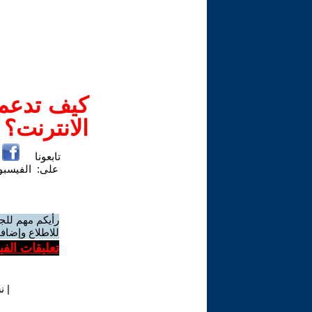
كيف تدعم-
الانترنت؟
تابعونا
على:
الفيسب
رأيكم مهم للج
للاطلاع وإضافة
تعليقات الف
|
ن