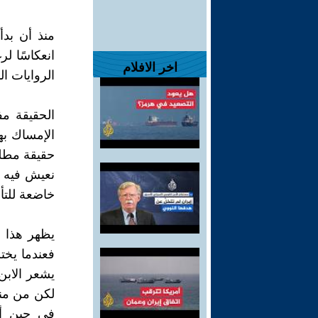
منذ أن بد
انعكاسًا ل
اخر الافلام
الروايات ال
الحقيقة مف
الإمساك بها
حقيقة مطلق
نعيش فيه شد
خاضعة للتأو
يظهر هذا ال
فعندما يختل
يشعر الابن 
لكن من منظ
في حين أن