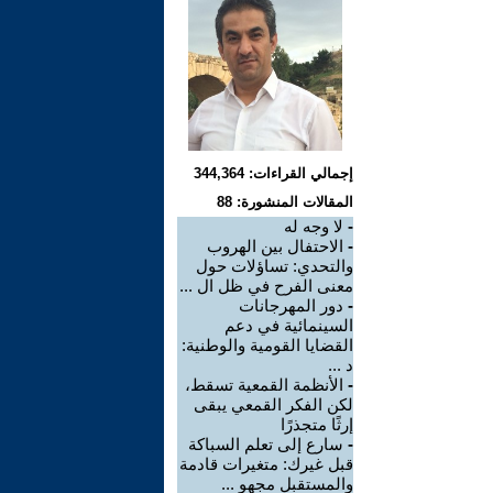
إجمالي القراءات: 344,364
المقالات المنشورة: 88
-
لا وجه له
-
الاحتفال بين الهروب
والتحدي: تساؤلات حول
معنى الفرح في ظل ال ...
-
دور المهرجانات
السينمائية في دعم
القضايا القومية والوطنية:
د ...
-
الأنظمة القمعية تسقط،
لكن الفكر القمعي يبقى
إرثًا متجذرًا
-
سارع إلى تعلم السباكة
قبل غيرك: متغيرات قادمة
والمستقبل مجهو ...