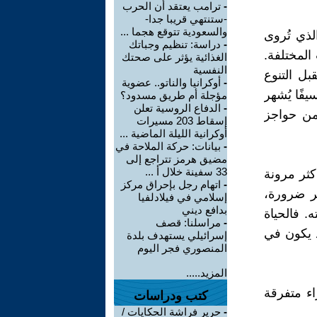
-
ترامب يعتقد أن الحرب
-ستنتهي قريبا جدا-
والسعودية تتوقع هجما ...
لذي تُروى
-
دراسة: تنظيم وجباتك
المختلفة.
الغذائية يؤثر على صحتك
النفسية
بل التنوع
-
أوكرانيا والناتو.. عضوية
فًا يُشهر
مؤجلة أم طريق مسدود؟
-
الدفاع الروسية تعلن
 من حواجز
إسقاط 203 مسيرات
أوكرانية الليلة الماضية ...
-
بيانات: حركة الملاحة في
مضيق هرمز تتراجع إلى
33 سفينة خلال أ ...
كثر مرونة
-
اتهام رجل بإحراق مركز
خر ضرورة،
إسلامي في فيلادلفيا
بدافع ديني
. فالحياة
-
مراسلنا: قصف
قد يكون في
إسرائيلي يستهدف بلدة
المنصوري فجر اليوم
المزيد.....
اء متفرقة
كتب ودراسات
-
حرير فراشة الحكايات /