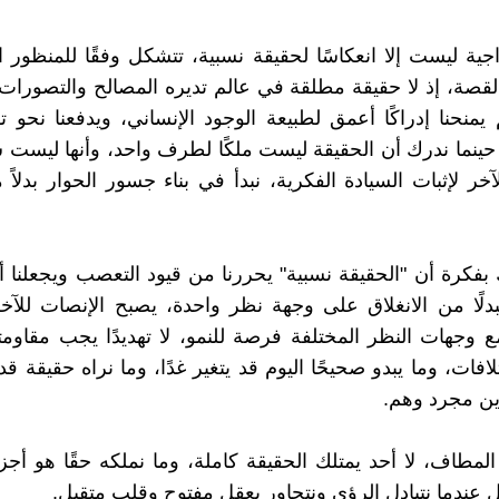
اجية ليست إلا انعكاسًا لحقيقة نسبية، تتشكل وفقًا للمنظور ا
لقصة، إذ لا حقيقة مطلقة في عالم تديره المصالح والتصورات 
يمنحنا إدراكًا أعمق لطبيعة الوجود الإنساني، ويدفعنا نحو تق
 حينما ندرك أن الحقيقة ليست ملكًا لطرف واحد، وأنها ليست سي
خر لإثبات السيادة الفكرية، نبدأ في بناء جسور الحوار بدلاً
بفكرة أن "الحقيقة نسبية" يحررنا من قيود التعصب ويجعلنا أ
 فبدلًا من الانغلاق على وجهة نظر واحدة، يصبح الإنصات للآ
ع وجهات النظر المختلفة فرصة للنمو، لا تهديدًا يجب مقاومته
تلافات، وما يبدو صحيحًا اليوم قد يتغير غدًا، وما نراه حقيقة 
ين مجرد وهم.
المطاف، لا أحد يمتلك الحقيقة كاملة، وما نملكه حقًا هو أجز
ل عندما نتبادل الرؤى ونتحاور بعقلٍ مفتوح وقلبٍ متقبل.