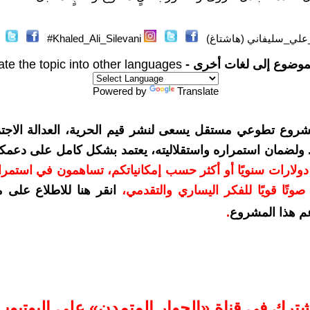
علي_سليفاني (هاشتاغ)
Khaled_Ali_Silevani#
موضوع إلى لغات أخرى -
ate the topic into other languages
Powered by
Translate
شروع تطوعي مستقل يسعى لنشر قيم الحرية، العدالة الاجتم
. ولضمان استمراره واستقلاليته، يعتمد بشكل كامل على دعمك
دعمكم بمبلغ 10 دولارات سنويًا أو أكثر حسب إمكانياتكم، تساهمون في استم
وتًا قويًا للفكر اليساري والتقدمي
،
انقر هنا للاطلاع على 
م هذا المشروع
.
شترك في قناة «الحوار المتمدن» على اليوتيوب