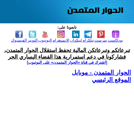
تابعونا على:
بودكاست
بنترست
تيلكرام
لينكدإن
الانستغرام
اليوتيوب
التويتر
الفيسبوك
تبرعاتكم وتبرعاتكن المالية تحفظ استقلال الحوار المتمدن،
فشاركونا في دعم استمرارية هذا الفضاء اليساري الحر
[اشترك في قناة ‫«الحوار المتمدن» على اليوتيوب]
الحوار المتمدن - موبايل
الموقع الرئيسي