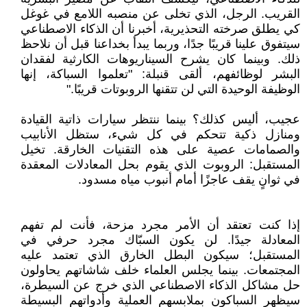
القريب. الرجل، الذي تخلى عن منصبه اللامع في غوغل
كي يطلق صرخته التحذيرية، أخبرنا أن الذكاء الاصطناعي
سيتفوق علينا قريبًا جدًا، وربما يبدأ بخداعنا قبل أن نلاحظ
ذلك. وبينما كان يشرح السيناريوهات الكارثية لفقدان
البشر لوظائفهم، ألقى قنبلة: "تعلموا السباكة، إنها
الوظيفة الوحيدة التي لن تتقنها الروبوتات قريبًا."
عجيب، أليس كذلك؟ بينما ننتظر سيارات ذاتية القيادة
ومنازل ذكية تتحكم في كل شيء، ستظل الأنابيب
والصمامات عصية على هذه التقنيات الخارقة. تخيل
المستقبل: الروبوت الذي يقوم بحل المعادلات المعقدة
في ثوانٍ يقف عاجزًا أمام أنبوب مياه مسدود.
إذا كنت تعتقد أن الأمر مجرد مزحة، فأنت لم تفهم
المعادلة جيدًا. لن يكون السبّاك مجرد حرفي في
المستقبل؛ سيكون البطل الخارق الذي تعتمد عليه
المجتمعات. بينما يجلس العلماء خلف شاشاتهم يحاولون
حل مشاكل الذكاء الاصطناعي الذي خرج عن السيطرة،
سيظهر السباكون بملابسهم العملية وأدواتهم البسيطة