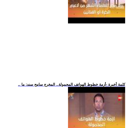
.. كلمة أخيرة -أزمة خطوط الهواتف المحمولة.. المخرج سامح سند: ما