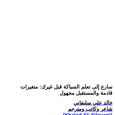
سارع إلى تعلم السباكة قبل غيرك: متغيرات
قادمة والمستقبل مجهول
خالد علي سليفاني
شاعر وكاتب ومترجم
(Khaled Ali Silevani)