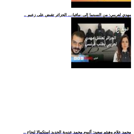
.. مهدي لعريبي: من السينما إلى -مافيا-... الجزائر تقبض على زعيم
.. محمد علام وهيثم سعيد: ألبوم محمد عدوية الجديد استكمالا لنجاح