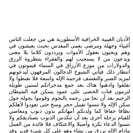
الأديان الغيبية الخرافية الأسطورية هي من جعلت الناس
أغبياء وجهلة ومرضى بعمى المقدس بحيث يعيشون في
وهم ويحيون بعقول الأموات ويرددون كلاما بلا معنى
ويدعون من لا يستجيب لهم والفقراء ينتظروة الرزق
والدولارات من موزع الأرزاق في السماء فيموتون في
انتظار ذلك فيأتي الشيوخ الدجالون المرفهون ليدعونهم
لمزيد الصبر والتقشف فرحمة الإله واسعة فلا تقنطوا ولا
تقلقوا واذهبوا هناك بعد جمع مدخراتكم لسنين طويلة
لترمون فتات الحصى على عمود يسكن فيه الشيطان
الرجيم بعد أن نجا من رجمه بالنجوم وقوموا بجولة حول
سكن الإله ولا تنسوا تقبيل حجر وسخ حتى تعودوا لأهلكم
نظافا خفافا كما ولدتكم أمهاتكم بدون ذنوب ومعاصي
للقيام برحلة أخرى بعد أن تتكدس الذنوب بصناديقكم ولا
تنسوا الدعاء بكرة وأصيلا والاعتكاف فلا فائدة من العمل
مادام الإله يرزق من يشاء وهو على كل شيء قدير وقد