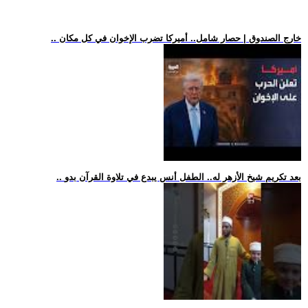
.. خارج الصندوق | حصار شامل.. أميركا تضرب الإخوان في كل مكان
.. بعد تكريم شيخ الأزهر له.. الطفل أنس يبدع في تلاوة القرآن بدو