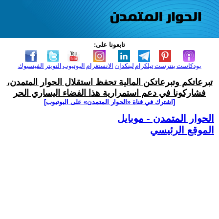
تابعونا على:
بودكاست
بنترست
تيلكرام
لينكدإن
الانستغرام
اليوتيوب
التويتر
الفيسبوك
تبرعاتكم وتبرعاتكن المالية تحفظ استقلال الحوار المتمدن،
فشاركونا في دعم استمرارية هذا الفضاء اليساري الحر
[اشترك في قناة ‫«الحوار المتمدن» على اليوتيوب]
الحوار المتمدن - موبايل
الموقع الرئيسي