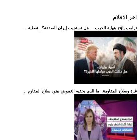
اخر الافلام
.. ترامب يلوّح بنهاية الحرب.. ..هل تستجيب إيران للصفقة؟ | تغطية
.. غزة وسلاح المقاومة.. ما الذي يخفيه الغموض ببنود سلاح المقاوم