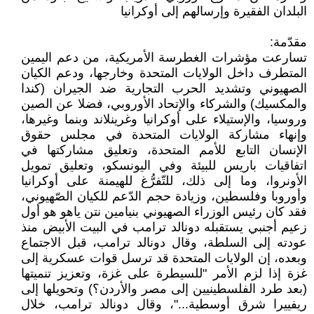
البلدان الفقيرة وإرسالهم إلى أوكرانيا
مقدّمة:
تسارعت مؤشرات الغطرسة الأمريكية، من دعم اليمين
المتطرف داخل الولايات المتحدة وخارجها، ودعم الكيان
الصهيوني وتشديد الحرب التجارية ضد الجيران (كندا
والمكسيك) والشركاء والإتحاد الأوروبي، فضلا عن الصين
وروسيا، والإستيلاء على أوكرانيا وغرينلاند وبنما وغيرها،
وإنهاء مشاركة الولايات المتحدة في مجلس حقوق
الإنسان التابع للأمم المتحدة، وتعليق مشاركتها في
اتفاقيات باريس للبيئة وفي اليونسكو، وتعليق تمويل
الأونروا، وما إلى ذلك، للتّفرُّغ للهيمنة على أوكرانيا
وأوروبا وفلسطين، وزيادة حجم الدّعم للكيان الصّهيوني،
فقد كان رئيس الوزراء الصهيوني بنيامين نتن ياهو هو أول
زعيم أجنبي يستقبله دونالد ترامب في البيت الأبيض منذ
عودته إلى السلطة، وقال دونالد ترامب، قبل الاجتماع
وبعده، إن الولايات المتحدة قد ترسل قوات عسكرية إلى
غزة إذا لزم الأمر "للسيطرة على غزة، وتعزيز تنميتها
(بعد طرد الفلسطينيين إلى مصر والأردن؟) وتحويلها إلى
ريفييرا شرق أوسطية..."، وقال دونالد ترامب، خلال