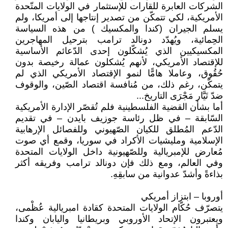
الشركات العابرة للقارات للإستثمار في الولايات المتّحدة
الأمريكية، لكي تتمكّن من تصدير إنتاجها إلى أمريكا، ولم
يسلم الجيران (كندا والمكسيك ) من هذه السياسة
الحِمائية، ويُهدّد دونالد ترامب بترحيل المهاجرين
المكسيكيين الذي يُشكّلون إحدى الدّعائم الأساسية
للإقتصاد الأمريكي، لأنهم يُشكلون عمالة رخيصة بدون
حُقُوق، وعاملا هامًّا لنمو الإقتصاد الأمريكي الذي لم
يتمكّن، رغم ذلك، من مُنافسة اقتصاد الصّين، والوقوف
ضدّ تَيَّار مَجْرَى التاريخ...
أما بشأن القضية الفلسطينية فلم تُقصّر الإدارة الأمريكية
السّابقة – في ظل رئاسة جوزيف بايدن – في تقديم
الدّعم المُطلق للكيان الصّهيوني وللفصائل الإرهابية
الإسلامية ومليشيات الأكراد في سوريا، وقمع أي صوت
مُعارض للإمبريالية وللصّهيونية داخل الولايات المتحدة
وفي العالم، ومع ذلك فإن دونالد ترامب وفريقه أكثر
بذاءةً وأشدّ عدوانية من سابقِهِ.
أوروبا – ابتزاز أمريكي
يتصرّف حُكّام الولايات المتحدة كقادة امبريالية عُظْمى،
ويعتبرون الإتحاد الأوروبي وبريطانيا واليابان وكندا