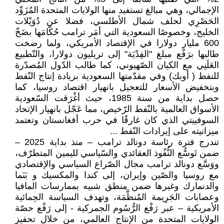
الإجمالي، وهي مبالغ تستفيد منها الولايات المتحدة المُزَوِّد
الحَصْرِي لحلف شمال الأطلسي، فضلا عن دُوَيْلات
الخليج، وخصوصًا السعودية التي أمَر ترامب حُكّامَها بضَخّ
600 مليار دولارا في الإقتصاد الأمريكي، ولما رضخت
طالبها برَفْع مبلغ "الفِدْيَة" إلى تريليون دولارا، والتّطبيع
العَلَنِي مع الكيان الصّهيوني، كما طالب الدّول المُصدّرة
للنفط ( أوبك) وفي مقدّمتها السعودية بزيادة إنتاج النّفط
وبتخفيض الأسعار للتعجيل بانهيار اقتصاد روسيا، كما
حصل بداية من سنة 1985، حيث أغْرَقت السّعودية
الأسواق العالمية بالنّفط الرّخيص، مما عَجّل بانهيار الإتحاد
السوفييتي الذي كان غارقًا في حرب أفغانستان وتعتمد
ميزانيته على إيرادات النّفط ...
تندرج فترة رئاسة دونالد ترامب – منذ بداية 2025 –
ضمن تَوسُّع النُّفُوذ العقائدي والسّياسي لليمين المتطرّف،
ووَسَّع دونالد ترامب مجال الصّراع السياسي والإقتصادي
مع روسيا والصّين وإيران، إلى كندا والمكسيك و بَنَما
والدنمارك وغيرها ضمن منطق شبيه بممارسات المافيا
وعصابات الجَرِيمة المُنظَّمَة، وتهدف السياسة الحِمائية
الأمريكية – عبر رَفْع الرُّسُوم الجمركية - إلى رَفْع حصّة
الولايات المتحدة من الإنتاج العالمي، من خلال تحفيز