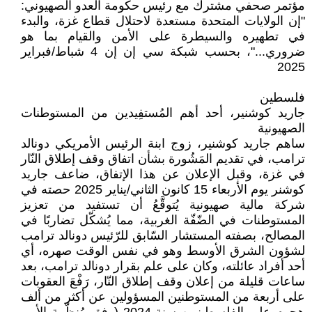
مؤتمر صحفي مشترك مع رئيس حكومة العدو الصهيوني:
"إن الولايات المتحدة مستعدة لاحتلال قطاع غزة، والبدء
في تطهيره والسيطرة على الأمن والقيام بما هو
ضروري..."، بحسب شبكة سي إن إن 4 شباط/فبراير
2025
فلسطين
جاريد كوشنير، أحد أهم المُستفِيدين من المستوطنات
الصهيونية
ساهم جاريد كوشنير، زوج ابنة الرئيس الأمريكي دونالد
ترامب، في تقديم المَشُورة بشأن اتفاق وقف إطلاق النّار
في غزة، وقبل الإعلان عن هذا الإتفاق، ضاعف جاريد
كوشنر يوم الأربعاء 15 كانون الثاني/يناير 2025 حصته في
شركة مالية صهيونية يُتوقَّعُ أن تستفيد من تعزيز
المستوطنات في الضّفّة الغربية، مما يُشكّل تضاربًا في
المصالح، بصفته المستشار السّابق للرّئيس دونالد ترامب
لشؤون الشرق الأوسط وهو في نفس الوقت صهره، أي
أحد أفراد عائلته، وكان على علم بقرار دونالد ترامب، بعد
ساعات قليلة من إعلان وقف إطلاق النّار، رَفْعَ العقوبات
على أربعة من المستوطنين المسؤولين عن أكثر من ألف