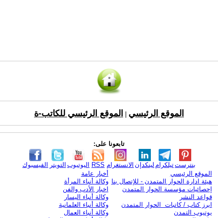
الموقع الرئيسي
الموقع الرئيسي للكاتب-ة
|
تابعونا على:
بنترست
تيلكرام
لينكدإن
الانستغرام
RSS
اليوتيوب
التويتر
الفيسبوك
الموقع الرئيسي
أخبار عامة
هيئة ادارة الحوار المتمدن - للإتصال بنا
وكالة أنباء المرأة
إحصائيات مؤسسة الحوار المتمدن
اخبار الأدب والفن
قواعد النشر
وكالة أنباء اليسار
ابرز كتاب / كاتبات الحوار المتمدن
وكالة أنباء العلمانية
يوتيوب التمدن
وكالة أنباء العمال