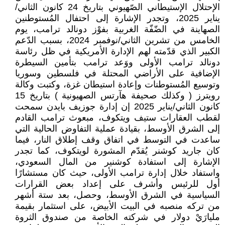
الإحتلال الإستيطاني الصّهيوني بتاريخ 24 كانون الثاني/
يناير 2025، وتجدر الإشارة إلى احتفال المُستوطنين
الصهاينة في الضّفّة الغربية بفوْز دونالد ترامب، يوم
الخامس من تشرين الثاني/نوفمبر 2024، بسبب الدّعم
الكبير الذي قدّمته لهم الإدارة الأمريكية في ظل رئاسة
دونالد ترامب الأولى ووَعد ترامب بتأمين السيطرة
الإضافية على الأراضي المحتلة في فلسطين وسوريا
وتوسيع المُستوطنات وإعادة استيطان غزة، وكتبت وكالة
رويترز ( وكذلك صحيفة هآرتس الصهيونية ) بتاريخ 15
كانون الثاني/يناير 2025 إن إدارة جوزيف بايدن سمحت
لقطب العقارات ستيف ويتكوف، مبعوث ترامب القادم
إلى الشرق الأوسط، بقيادة عملية التفاوض الحالية التي
ساعدت في التوسط في اتفاق وقف إطلاق النار، فيما
كان جاريد كوشنر يُقدّم المشورة لويتكوف، كما تجدر
الإشارة إلى استفادة كوشنير من المال السعودي،
واستفاد خلال إدارة ترامب الأولى، حيث كان مستشارًا
أول للرئيس وأشرف على إعداد بعض القرارات
السياسية في الشرق الأوسط، وحصل، بعد ستة أشهر
من تركه منصبه في البيت الأبيض، على استثمار بقيمة
مليارَيْ دولار في شركته الخاصة من صندوق الثروة