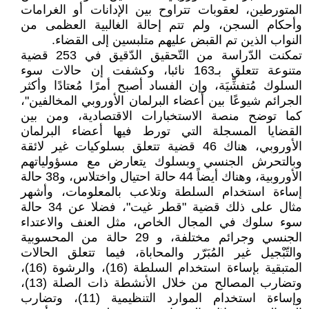
المتورطين، لعقوبات تتراوح بين الإدانات أو الغرامات
وأحكام السجن، ولم تتم إحالة الغالبية العظمى من
النواب الذين تم القبض عليهم متلبسين إلى القضاء.
تمكنت الدّراسة من التّحقيق الدّقيق في 253 قضية
متنوعة تتعلق بـ163 نائبا، وكشفت إن حالات سوء
السلوك مُتفشِّيَة، وإن الفساد أصبح أمرًا مُعتادًا وأكثر
الجرائم شيوعًا بين أعضاء البرلمان الأوروبي المخالفين"،
كما توضح منصة الاستخبارات الاقتصادية، ومن بين
القضايا المسجلة التي تورط فيها أعضاء البرلمان
الأوروبي، هناك 46 قضية تتعلق بسلوكيات غير لائقة
وبالتحرش الجنسي وبسلوك يتعارض مع مسؤولياتهم
الأوروبية، وهناك أيضاً 44 حالة احتيال واختلاس، و38 حالة
إساءة استخدام السلطة وتلاعب بالمعلومات، وأشهر
مثال على ذلك قضية "قطر غيت"، فضلا عن 34 حالة
سوء سلوك في المجال الخاص، مثل العنف والاعتداء
الجنسي وجرائم مختلفة، و 29 حالة من المحسوبية
والتّبْجيل غير المُبَرّر والمحاباة، فيما تتعلق الحالات
المتبقية بإساءة استخدام السلطة (16)، والرشوة (16)،
وتضارب المصالح من خلال الأنشطة ذات الصلة (13)،
وإساءة استخدام الموارد التنظيمية (11)، وتضارب