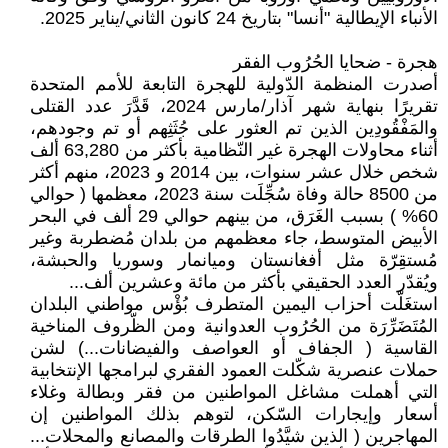
الأنباء الإيطالية "أنسا" بتاريخ 24 كانون الثاني/يناير 2025.
هجرة - ضحايا الحُرُوب الفقر
أصدرت المنظمة الدّولية للهجرة التابعة للأمم المتحدة
تقريرًا بنهاية شهر آذار/مارس 2024، قَدَّرَ عدد القتلى
والمَفْقُودِين الذين تم العثور على جُثَثِهم أو تم وجودهم،
أثناء محاولات الهجرة غير النّظامية بأكثر من 63,280 ألف
شخص خلال عشر سنوات، بين 2014 و 2023، منهم أكثر
من 8500 حالة وفاة سُجِّلَت سنة 2023، معظمها ( حوالي
60% ) بسبب الغَرَق، من بينهم حوالي 29 ألف في البحر
الأبيض المتوسط، جاء معظمهم من بلدان مُضطربة وغير
مُستقِرّة مثل أفغانستان وميانمار وسوريا والحبشة،
ويُقدّر العدد الحقيقي بأكثر من مائة وعشرين ألف...
استغَلّت أحزاب اليمين المتطرف بُؤْس مواطني البلدان
المُتَضَرِّرَة من الحُرُوب العدوانية ومن الظّروف المناخية
القاسية ( الجفاف أو العواصف والفيضانات...) لشن
حملات عنصرية شكّلت العمود الفقري لبرامجها الإنتخابية
التي أهملت مشاغل المواطنين من فقر وبطالة وغلاء
أسعار وإيجارات السّكن، لتوهم بذلك المواطنين إن
المهاجرين ( الذين شيَّدُوا الطرقات والمصانع والمحلات...