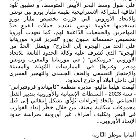
على طول وسط البحر الأبيض المتوسط، و تطبيق بُنُود
اتفاقية الشراكة الاستراتيجية بقيمة مليار يورو بين تونس
والاتحاد الأوروبي التي قرّرت تخصيص مليار يورو
تستخدمها حكومة تونس لتشديد حملات القمع ضدّ
المهاجرين والجمعيات الدّاعمة لهم، كما تعهدت أوروبا
بتخصيص خمسمائة مليون يورو "لتعزيز قدرة موريتانيا
على الحد من الهجرة إلى الخارج"، ويتمثل "الحدّ من
الهجرة" الذي تُشرف عليه وكالة الحدود التابعة للاتحاد
الأوروبي "فرونتكس" ( في موريتانيا والمغرب وتونس
ومصر وغيرها) في الممارسات المُهينَة والمسيئة
والإحتجاز التعسفي والعنف الجسدي والتهجير القسري
إلى داخل البلاد أو خارج الحدود.
اتّهمت هيلينا مالينو، مديرة منظمة "كاميناندو فرونتيراس"
- سنة 2023 - السلطات الإسبانية والأوروبية بتدبير القتل
الجماعي واتّخاذ إجراءات تُؤَدِّي بشكل انتقائي إلى قَتْل
مجموعات سكانية معينة، من خلال حَظْر إنقاذ القوارب
في البحر وتكليف أطراف غير أوروبية بحراسة حدود
الإتحاد الأوروبي...
ألمانيا موطن النّازية