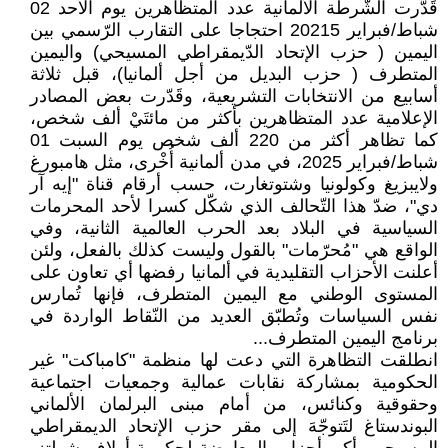
قَدَّرت الشّرطة الألمانية عدد المتظاهرين يوم الأحد 02
شباط/فبراير 20215 احتجاجا على التقارب الرّسمي بين
اليمين ( حزب الإتحاد الدّيمقراطي المسيحي) واليمين
المتطرف ( حزب البديل من أجل ألمانيا)، قبل ثلاثة
أسابيع من الانتخابات التشريعية، وقَدّرت بعض المصادر
الإعلامية عدد المتظاهرين بأكثر من مائتَيْ ألف شخص،
كما تظاهر أكثر من 220 ألف شخص يوم السبت 01
شباط/فبراير 2025، في مدن ألمانية أُخْرى، مثل هامبورغ
ولايبزيغ وكولونيا وشتوتغارت، حسب أرقام قناة "إيه آر
دي"، ضدّ هذا التّحالف الذي شكّل كسرا لأحد المحرمات
السياسية في البلاد بعد الحرب العالمية الثانية، وفي
الواقع هي "مُحرّمات" بالقول وليست كذلك بالفعل، ولئن
أعلنت الأحزاب التقليدية في ألمانيا رفضها أي تعاون على
المستوى الوطني مع اليمين المتطرف، فإنها تُمارس
نفس السياسات وتُطبّق العديد من النّقاط الواردة في
برنامج اليمين المتطرف...
انطلقت التظاهرة التي دعت لها منظمة "كامباكت" غير
الحكومية بمشاركة نقابات عمالية وجمعيات اجتماعية
وحقوقية وكنائس، من أمام مبنى البرلمان الألماني
البوندستاغ لتَتوجّهَ إلى مقر حزب الإتحاد الديمقراطي