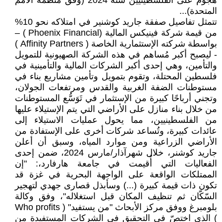
هجوم على الفلسطينيين سنة 2024 (وفق مُنظّمة الأمم
المتحدة)...
تتمثل تفاصيل صفقة جاريد كوشنير في امتلاكه نحو 10%
من قيمة شركة فينيكس المالية (Phoenix Financial ) –
بواسطة شركته الإستثمارية الخاصة ( Affinity Partners )
- ليصبح أكبر مُساهم في هذه الشركة الصهيونية للتمويل
والتأمين، وهي إحدى أكبر الشركات المالية والتأمينية في
فلسطين المحتلة، وتقوم بتمويل وتأمين مشاريع بناء في
مستوطنات الضفة الغربية والقدس ومرتفعات الجولان،
وتجني أرباحًا كبيرة من الإستثمار في تَوَسُّع المستوطنات
من خلال بناء منازل على الأراضي التي يتم الإستيلاء عليها
من الفلسطينيين، مما يحول عمليات الاستيلاء إلى
عائدات كبيرة، وتُساعد شركات أخرى على الإستفادة من
الأراضي الزراعية ومن موارد المياه، وسبق أن أعلن
جاريد كوشنر، خلال شهرآذار/مارس 2024، ضمن إحدى
الفعاليات التي أُقيمت في جامعة هارفارد،: "إن
الممتلكات الواقعة على الواجهة البحرية في غزة قد
تكون ذات قيمة كبيرة (...) وسأبذل قصارى جهدي لتهجير
السّكّان ثم تنظيف المكان قبل استغلاله"، وفق وكالة
بلومبرغ ووفق مركز الأبحاث "من يستفيد" ( Who profits
) الذي اختصّ في التحقيق في الشركات المستفيدة من