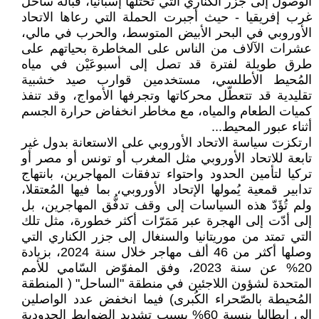
الوصول إلى جزر الكناري التي تحتلها إسبانيا، قبالة ساحل
غرب إفريقيا - حيث أجبرت الحملة التي رعاها الاتحاد
الأوروبي في البحر الأبيض المتوسط، والحرب في مالي،
عشرات الآلاف من الناس على المخاطرة بحياتهم على
طرق طويلة لفترة قد تصل إلى أسبوعَيْن في مياه
المُحيط الأطلسي، مستخدمين قوارب صيد خشبية
تقليدية قد تتعطّل محركاتها وتجرفها الأمواج، وقد تنفذ
كميات الطعام والمياه، مع مخاطر انخفاض حرارة الجسم
أثناء عبور المحيط...
ارتكزت سياسة الاتحاد الأوروبي على الاستعانة بدول غير
تابعة للاتحاد الأوروبي مثل المغرب أو تونس أو مصر أو
تركيا لتأمين الحدود واحتواء تدفقات المهاجرين، بانتهاج
تدابير قمعية يُمولها الإتحاد الأوروبي، بما فيها المُعتقلا،
ولم تُؤَدّ هذه السياسات إلى وقف تدفُّق المهاجرين، بل
إلى أدّت إلى الهجرة عبر مَمَرّات أكثر خطورة، مثل تلك
التي تمتد من موريتانيا والسنغال إلى جزر الكناري التي
وصلها أكثر من 46 ألف مهاجر خلال سنة 2024، بزيادة
20% عن سنة 2023، وفق المفوّض السّامي للأمم
المتحدة لشؤون اللاجئين في منطقة "الساحل" ( المنطقة
المُحيطة بالصّحراء الكُبرى) فيما انخفض عدد الواصلين
إلى إيطاليا بنسبة 60% بسبب تشديد الضوابط الحدودية