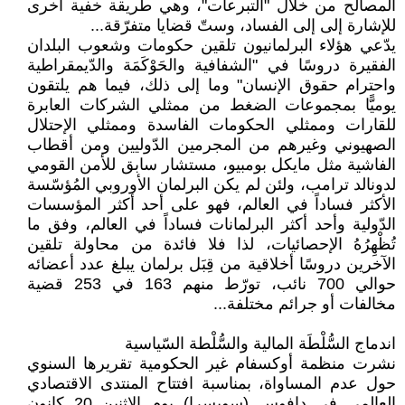
المصالح من خلال "التبرعات"، وهي طريقة خفية أخرى
للإشارة إلى إلى الفساد، وستّ قضايا متفرّقة...
يدّعي هؤلاء البرلمانيون تلقين حكومات وشعوب البلدان
الفقيرة دروسًا في "الشفافية والحَوْكَمَة والدّيمقراطية
واحترام حقوق الإنسان" وما إلى ذلك، فيما هم يلتقون
يوميًّا بمجموعات الضغط من ممثلي الشركات العابرة
للقارات وممثلي الحكومات الفاسدة وممثلي الإحتلال
الصهيوني وغيرهم من المجرمين الدّوليين ومن أقطاب
الفاشية مثل مايكل بومبيو، مستشار سابق للأمن القومي
لدونالد ترامب، ولئن لم يكن البرلمان الأوروبي المُؤسّسة
الأكثر فساداً في العالم، فهو على أحد أكثر المؤسسات
الدّولية وأحد أكثر البرلمانات فساداً في العالم، وفق ما
تُظْهِرُهُ الإحصائيات، لذا فلا فائدة من محاولة تلقين
الآخرين دروسًا أخلاقية من قِبَل برلمان يبلغ عدد أعضائه
حوالي 700 نائب، تورّط منهم 163 في 253 قضية
مخالفات أو جرائم مختلفة...
اندماج السُّلْطَة المالية والسُّلْطة السّياسية
نشرت منظمة أوكسفام غير الحكومية تقريرها السنوي
حول عدم المساواة، بمناسبة افتتاح المنتدى الاقتصادي
العالمي في دافوس (سويسرا) يوم الاثنين 20 كانون