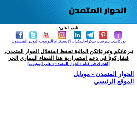
تابعونا على:
بودكاست
بنترست
تيلكرام
لينكدإن
الانستغرام
اليوتيوب
التويتر
الفيسبوك
تبرعاتكم وتبرعاتكن المالية تحفظ استقلال الحوار المتمدن،
فشاركونا في دعم استمرارية هذا الفضاء اليساري الحر
[اشترك في قناة ‫«الحوار المتمدن» على اليوتيوب]
الحوار المتمدن - موبايل
الموقع الرئيسي