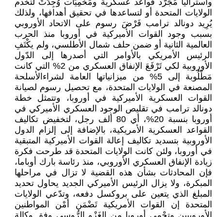
وأستراليا مُجَرّد قواعد عسكرية ومَحْمِيّات وُجِدَتْ لتخدم
الولايات المتحدة أو لتساعدها في تحقيق أهدافها، ولذلك
يُرِيد دونالد ترامب فَرْضَ رسوم على الاتحاد الأوروبي
بسبب وجود القوات الأميركية في أوروبا منذ الحرب
العالمية الثانية أو ضمن حلف شمال الأطلسي، ولم يكْتَفِ
الرئيس الأمريكي بالأوامر التي أصدرها إلى الدّول
الأوروبية لكي تَرْفَعَ الإنفاق العسكري من 2% التي كانت
مَطْلُوبة إلى 5% من ميزانياتها العامة لشراءالأسلحة
المصنعة في الولايات المتحدة، مع تحصيل رسوم لصيانة
القوات العسكرية الأميركية في أوروبا، وتتمثل خطة
دونالد ترامب في تقليص الوجود العسكري الأميركي في
أوروبا بنسبة 20%، أي 80 ألف رجل، لتخفيض تكاليف
القواعد العسكرية الأمريكية، بالإضافة إلى إلزام الدول
الأوروبية بتسديد تكاليف إعالة القوات الأميركية المتبقية
في أوروبا، ولئن كانت الولايات المتحدة قد طرحت فكرة
زيادة الإنفاق العسكري الأوروبي، منذ رئاسة بارك أوباما،
فإن المحادثات بشأن هذه القضية لا تزال في مراحلها
المبكرة، ولا يزال الرئيس الأميركي الجديد يحاول تحديد
المبلغ الذي يتعين على بروكسل دفعه، وتدّعي الولايات
المتحدة إن القوات الأمريكية تَضْمَن أمْن المواطنين
الأوروبيين وتحْمي أوروبا من الغَزْو الرُّوسي وفق وكالة