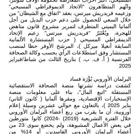
المسيحي، أكبر أحزاب المعارضة لحكومة أولاف شولتز،
واتّهم المتظاهرون “الاتحاد الديموقراطي المسيحي”
وزعيمه فريدريش ميرتس، بعقد “اتفاق مع الشيطان” من
خلال السعي للحصول على دعم حزب البديل من أجل
ألمانيا اليميني المتطرف لتمرير مشروع قانون مناهض
للهجرة، ويُعْتَبَرُ "فريدريش ميرتس" زعيم الإتحاد
الديمقراطي المسيحي ( حزب المستشارة الألمانية
السابقة أنغيلا ميركل )، المرشح الأوفر حظا لمنصب
المستشار وفق استطلاعات الرأي بحسب وكالة الصحافة
الفرنسية ( أ. ف. ب. ) بتاريخ الثالث من شباط/فبراير
2025
البرلمان الأوروبي بُؤْرَة فساد
كشفت دراسة نشرتها منصة الصحافة الاستقصائية
المستقلة "اتبع المال"، بناء على معلومات منصة
الإستخبارات الإقتصادية، ومقرها ألمانيا ( كانون الثاني/
يناير 2025 )، بالتعاون مع حوالي عشرين وسيلة إعلام
أوروبية، أن ما يقرب من ربع أعضاء البرلمان الأوروبي
خلال الفترة التشريعية (2019) -2024) كانوا متورطين
في بعض الأعمال المشبوهة، ولم يخضع سوى 23 من
أعضاء البرلمان الأوروبي الفاسدين، أو 14% من