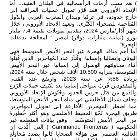
) هم سبب أزمات الرأسمالية في البلدان الغنية... أما
الإتحاد الأوروبي فقد قَرّر تمويل عمليات المراقبة إلى
خارج حدوده، في تركيا وبلدان المغرب العربي والدّول
المُتاخمة للصحراء الكُبْرى، وتعهد الاتحاد الأوروبي، خلال
شهر آذار/مارس 2024، بتقديم تمويلات بقيمة 7,4 مليار
يورو (ثمانية مليارات دولار) لمصر " لمعالجة تدفقات
الهجرة".
أما أهم منافذ الهجرة عبر البحر الأبيض المتوسط فهي
اليونان وإيطاليا وإسبانيا، وقُدِّرَ عدد المُهاجرين الذين قُتِلُوا
أثناء محاولتهم الوصول إلى إسبانيا عبر البحر الأبيض
المتوسط، بقرابة 10,500 آلاف شخص خلال سنة 2024،
بِزِيادة 58% عن سنة 2023، وارتفع عدد القتلى
والمفقودين قُرْبَ سواحل إسابنيا بعد تكثيف حملات الرّدع
والقَمع من قِبَل حرس الحدود وجُيُوش الإتحاد الأوروبي
وحلف شمال الأطلسي في مياه البحر الأبيض المتوسط،
مما اضطر المهجرين الأفارقة إلى تحويل المهاجرين
طريق الهجرة نَحْوَ المحيط الأطلسي وهو أكثر خُطُورةً
من البحر الأبيض المتوسّط ، وفق بيانات المنظمة غير
الحكومية ( Caminando Fronteras ) التي أكّدت إن
الغالبية العظمى من هؤلاء الضحايا كانوا بصدد مُحاوَلَةِ