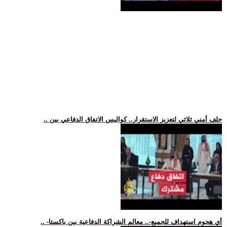
.. حلف أمني ثلاثي لتعزيز الاستقرار.. كواليس الاتفاق الدفاعي بين
.. -أي هجوم استهداف للجميع-.. معالم الشراكة الدفاعية بين باكستا