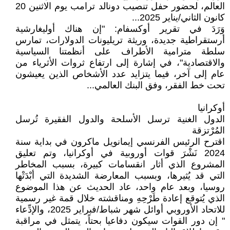
العالم، لحضور حفل تنصيب دونالد ترامب يوم الاثنين 20
كانون الثاني/يناير 2025...
وَرَدَ في تقرير أوكسفام: "إن هناك أوليغارشية
أرستقراطية جديدة، وريثة تريليونات الدولارات، تمارس
سلطة مترامية الأطراف على أنظمتنا السياسية
والاقتصادية"، في إشارة إلى ارتفاع ثروات الأثرياء من
عام إلى آخر، فيما يتزايد عدد الأشخاص الذين يعيشون
تحت خط الفقر، وفق البنك العالمي...
أوكرانيا
الدول الغنية ترسل الأسلحة والدول الفقيرة تُرسل
المُرْتزقة
اقترح الرئيس الفرنسي إيمانويل ماكرون في بداية سنة
2024 نَشْرَ قوات أوروبية في أوكرانيا، وتم تعليق
المشروع الذي أثار انقسامات كبيرة، بسبب المخاطر
التي قد يُثيرها، وبسبب المعارضة الشديدة التي أبْدَتْها
روسيا، وبعد عام واحد، عاد الحديث عن هذا الموضوع
الذي يُتوقع إعادة طَرْحِهِ ومناقشته خلال قمة غير رسمية
للاتحاد الأوروبي أوائل شهر شباط/فبراير 2025، والإدِّعاء
" إن دور القوات سيكون دفاعيا بحتاً، يتمثل في مراقبة