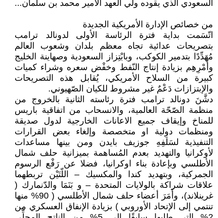
السعودي الذي يقوده ولي العهد الأمير محمد بن سلمان...
من خصائص الإدارة الأمريكية الجديدة
اتّسَمت بداية فترة الرئاسة الأولى لدونالد ترامب
بتصريحات عدائية تجاه معظم بلدان وشعوب العالم
مُهَدِّدًا بتدمير الكوكب، وبابْتِزاز السعودية وصهاينة الخليج
وأَمْرِهِم بزيادة إنتاج النّفط وخفْض سعره وشراء كميات
كبيرة من السلاح الأمريكي، يُقابل هذه التصريحات
والإبتزازات دَعْمٌ غير مشروط للكيان الصّهيوني.
دشَّنَ دونالد ترامب فترة رئاسته الثانية بالخروج من
منظمة الصّحّة العالمية، والانسحاب من اتفاقية باريس
للمناخ وإيقاف جميع الاعانات الخارجية لدول صديقة
ومنظمات دولية او متخصصة وإلغاء بعض القرارات
التنفيذية لسَلَفِهِ جوزيف بايدن ومن بينها مساعدات
لأوكرانيا والتهديد بعدم المُساهمة بميزانية حلف شمال
الأطلسي وبإعادة بناء اوكرانيا، فضلا عن رَفْع الرسوم
الجمركية، وبتهديد كندا والمكسيك – اللّتَيْن تربطهما
علاقات شراكة بالولايات المتحدة – و بَنَمَا والدّنمارك (
غرينلاند)، وأَمَرَ أعضاء حلف شمال الأطلسي ( 90% منها
تنتمي إلى الإتحاد الأوروبي ) بزيادة الإنفاق العسكري من
2% التي طلبها سابقًا إلى 5% من الناتج المحلِّي