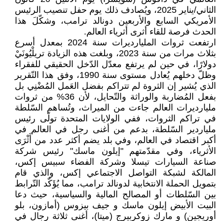
الثاني/يناير 2025، ويُصادف ذلك يوم حفل تنصيب الرئيس
الأمريكي السابع والأربعين دونالد ترامب، وشكّلَ هذا
الحدث فرصة للقاء أثرى أثرياء العالم.
ارتفعت ثروات المليارديرات سنة 2024 بمعدل أسرع
بثلاث مرات من سنة 2023، وبلغت هذه الزيادة تريلْيُونَيْ
دولارًا، في حين لم يرتفع معدّل الدّخل الحقيقي للفقراء
وظلّ دخلهم يُعادل مستوى سنة 1990، وفق هذا التّقرير
الذي يُشير إن الثروة لم تتراكم بفضل العَمل المُضْنِي بل
بفعل المُضاربة والوراثة والتّحايل، لأن 36% من ثروات
مليارديرات العالم جاءت من الميراث، وتُساهم السّلطة
في تراكم الثروات، ففي الولايات المتحدة تولّى رئيس
ملياردير السّلطة، بدعم من أغنى رجل في العالم في
أكبر اقتصاد في العالم، وفي بلد يضم أكثر عدد من أَثْرَى
الأثرياء، وفي مقدّمتهم "إيلون ماسك" رئيس شركة
صناعة السيارات تيسلا وشركة الفضاء سبيس إكس،
المالكة لشبكة التواصل الاجتماعي إكس، والذي قام
بتمويل الحملة الانتخابية لدونالد ترامب، مما يُؤَكّد التّرابط
بين السّلطات أو المصالح المالية والسياسية، حيث دعا
البيت الأبيض إيلون ماسك و جيف بيزوس (أمازون، بلو
أوريجين) و مارك زوكربيرج (ميتا)، أغنى ثلاثة رجال في