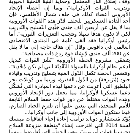
وقف إطلاق النار المحتمل وحماية البنية التحتية الحيوية
وتدريب القوات الأوكرانية"، وبما إن أعضاء الإتحاد
الأوروبي أعضاء كذلك في حلف شمال الأطلسي، فإن
أحد القادة العسكريين للحلف قَدَّرَ هذه "القوات الأوروبية
بما لا يقل عن أربعين ألف جندي جَيِّدِي التّسليح والتّدريب
لكي لا تكون هدفا سهلا وتتجنب التعزيزات الفورية". أما
رئيس أوكرانيا فقد ألقى كلمة في المنتدى الاقتصادي
العالمي في دافوس وقال "إن هناك حاجة إلى ما لا يقل
عن 200 ألف جندي لإنشاء قوة ردع ذات مصداقية".
يتضمّن مشروع الخطّة الأوروبية "نَشْرَ القوات كبديل
لدعم نظام أوكرانيا بالسيولة النّقْدِيّة التي لم تكن مُجْدِية"،
وتتضمن الخطة تكفل الدّول الغنية بتسليح وتدريب وقيادة
جنود (مُرْتزقة) من الدّول الفقيرة، وربما من دُوَيلات بحر
البلطيق التي أعربت عن دعمها لهذه المبادرة التي تُشكّل
دعما عسكريا لأوكرانيا، مما يجعل دور الإتحاد الأوروبي
وهذه القوات مختلفاً عن دور قوات حفظ السلام التابعة
للأمم المتحدة، التي يتعين عليها أن تلتزم الحياد الصارم،
فيما ستكون القوات الأوروبية إلى جانب أوكرانيا...
يُؤَيّد مُستشارو دونالد ترامب إعادة إحياء اتفاقيات مينسك
لسنة 2014 التي اقترحت إنشاء "منطقة منزوعة السلاح
تحرسها قوات أوروبية"، وهي الخطّة التي تُعارضها روسيا