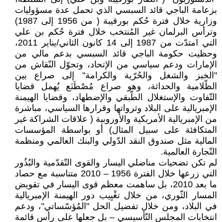
بزعامة الباجي قائد السبسي الذي تحمل عدة مسؤوليات
وزارية خلال فترة حُكم بورقيبة ( من 1956 إلى 1987)
وترأس البرلمان غير المُنتخب خلال فترة حُكم بن علي
التي امتدّت من 1987 إلى 14 كانون الثاني/يناير 2011،
وحظيت حكومة الباجي قائد السبسي بدعم مالي من
الإمارات ودعم سياسي من الإتحاد، وتحوّل النّقاش من
"الخبز والشغل والحُرّية والكرامة" إلى صراع بين
الظّلامية والحداثة، وهو صراع مُصْطَنَع يُهمل قضايا
التّفاوت والإستغلال الطّبقي والإضطهاد، وقضايا الهيمنة
الإمبريالية على البلاد وثرواتها وقرارها السياسي، مباشرة
من الإمبريالية الأمريكية والأوروبية ( علاقات الشراكة غير
المتكافئة على سبيل المثال) أو بواسطة المؤسسات
المالية مثل صندوق النقد الدّولي والبنك العالمي ومنظمة
التّجارة العالمية.
لم تكن تضحيات مناضلي اليسار والقوى التّقدّمية والبُذُور
التي زرعها خلال الفترة 1956 – 2010 متناسبة مع حصاد
ما بعد 2010، بل ساهمت معظم قوى اليسار في تقويض
المسار الثّوري، من خلال تغْيِيب دور الهيمنة الإمبريالية
في البلاد، ومن خلال تفضيل الحل "المُؤسّساتي"، ودعم
انتخابات المجلس التّأسيسي – بل جعلها على رأس قائمة