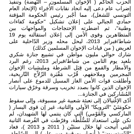
الحزب الحاكم ( الإخوان المسلمون – النّهضة) وتنفيذ
إضراب عام دعى إليه اتحاد نقابات الأُجَراء (الإتحاد العام
التونسي للشغل)، مما أجْبر رئيس الحكومة المؤقتة
حمادي الجبالي على إعلان تشكيل "حكومة كفاءات
وطنية"، ثم اضطرته الإحتجاجات والمواجهات بين
المتظاهرين وقوى الأمن إلى إعلان استقالته يوم 19
شباط/فبراير 2013، ليحل محله وزير الدّاخلية على
لعريض ( من قيادات الإخوان المسلمين كذلك)
شارك حوالي مليون مواطن في تشييع جنازة شكري
بلعيد يوم الثامن من شباط/فبراير 2013، رغم البرد
والأمطار والقمع من قِبَل الشرطة ومليشيات الإخوان
المجرمين وملاحقهم، قُرْب مَقْبَرة الزّلاّج التّاريخية،
وأطلقت قوات الأمن الغاز المسيل للدموع على أنصار
الإخوان الذين كانوا بصدد تخريب وسرقة وحَرْق سيارات
المُشَاركين في الجنازة...
أدّى الإغْتيالان إلى تعبئة شعبية غير مسبوقة، وإلى سقوط
حكومَتَيْ "الترويكا" الأولى والثانية، غير إن قوى اليسار (
الماركسي والقَوْمي) التي كان ينتمي لها الشهيدان، لم
تكن على استعداد للسُّلْطَة، وفرّطت في الفُرصة الثانية
البتي أُتيحت لها خلال سنتَيْن ( 2011 و 2013 )، فعاد
"الدّستوريون" ( أنصار بورقيبة وبن علي) إلى السّلطة،