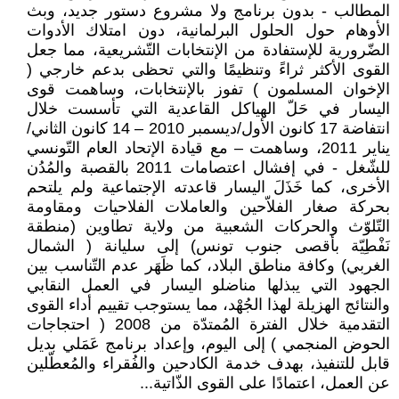
المطالب - بدون برنامج ولا مشروع دستور جديد، وبث
الأوهام حول الحلول البرلمانية، دون امتلاك الأدوات
الضّرورية للإستفادة من الإنتخابات التّشريعية، مما جعل
القوى الأكثر ثراءً وتنظيمًا والتي تحظى بدعم خارجي (
الإخوان المسلمون ) تفوز بالإنتخابات، وساهمت قوى
اليسار في حَلّ الهياكل القاعدية التي تأسست خلال
انتفاضة 17 كانون الأول/ديسمبر 2010 – 14 كانون الثاني/
يناير 2011، وساهمت – مع قيادة الإتحاد العام التّونسي
للشّغل - في إفشال اعتصامات 2011 بالقصبة والمُدُن
الأخرى، كما خَذَلَ اليسار قاعدته الإجتماعية ولم يلتحم
بحركة صغار الفلاّحين والعاملات الفلاحيات ومقاومة
التّلوّث والحركات الشعبية من ولاية تطاوين (منطقة
نَفْطِيّة بأقصى جنوب تونس) إلى سليانة ( الشمال
الغربي) وكافة مناطق البلاد، كما ظَهَر عدم التّناسب بين
الجهود التي يبذلها مناضلو اليسار في العمل النقابي
والنتائج الهزيلة لهذا الجُهْد، مما يستوجب تقييم أداء القوى
التقدمية خلال الفترة المُمتدّة من 2008 ( احتجاجات
الحوض المنجمي ) إلى اليوم، وإعداد برنامج عَمَلي بديل
قابل للتنفيذ، بهدف خدمة الكادحين والفُقراء والمُعطّلين
عن العمل، اعتمادًا على القوى الذّاتية...