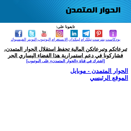
تابعونا على:
بودكاست
بنترست
تيلكرام
لينكدإن
الانستغرام
اليوتيوب
التويتر
الفيسبوك
تبرعاتكم وتبرعاتكن المالية تحفظ استقلال الحوار المتمدن،
فشاركونا في دعم استمرارية هذا الفضاء اليساري الحر
[اشترك في قناة ‫«الحوار المتمدن» على اليوتيوب]
الحوار المتمدن - موبايل
الموقع الرئيسي