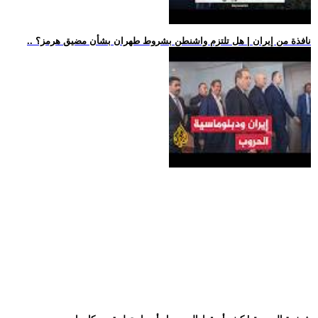
.. نافذة من إيران | هل تلتزم واشنطن بشروط طهران بشأن مضيق هرمز؟