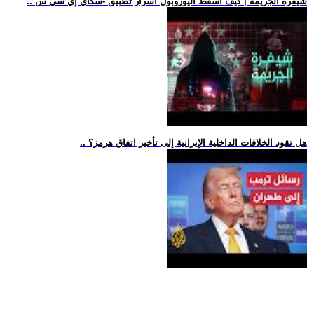
.. شيفرة الجريمة | كيف أسقط اليوروبول أسرار تطبيق -سكاي إي سي س
.. هل تقود الخلافات الداخلية الإيرانية إلى تأخير اتفاق هرمز؟