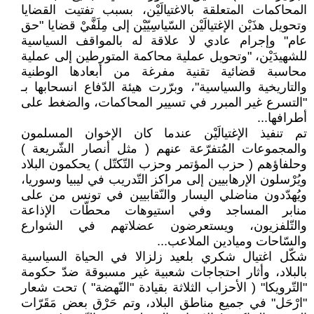
المحاكمات المتعلقة بالاغتيالَيْن، بسبب تفتيت القضايا
وتحويل هذَيْن الإغتيالَيْن السّياسِيّيْن إلى مِلَفَّيْ قضايا "حق
عام" وإجرام عادي لا علاقة له بالمواقف السياسية
للشهيدَيْن، "وتحويل عملية محاكمة المتورطين إلى عملية
محاسبة قضائية تقنية مفرغة من أبعادها الوطنية
والتاريخية والسياسية"، وبرّرت هيئة الدّفاع انسحابها بـ
"التسرع غير المبرر في تسيير المحاكمات، والضغط على
أطرافها...
تم تنفيذ الإغتيالَيْن عندما كان الإخوان المسلمون
والمجموعات المُتفرّعة عنهم ( مثل أنصار الشّريعة )
وحلفاؤهم ( حزب المؤتمر وحزب التّكتّل ) يحكمون البلاد
ويُرْسلون الإرهابيين إلى مراكز التّدريب في ليبيا وسوريا،
ويُهدّدون مناضلي اليسار والنّقابيين في تونس من على
منابر المساجد وفي استيوهات محطّات الإذاعة
والتّلفزيون، ويستعرضون عضلاتهم في الشوارع
والسّاحات وميادين الملاعب...
شكّل اغتيال شكري بلعيد زلزالا في الحياة السياسية
بالبلاد، وأثار احتجاجات شعبية غير مسبوقة ضدّ حكومة
"التّرويكا" ( الأحزاب الثلاثة بقيادة "النّهضة" ) تحت شعار
"ارْحَل" في جميع مناطق البلاد، وتم حَرْق بعض مَقَرّات