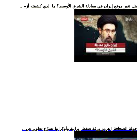
.. هل تغير موقع إيران في معادلة الشرق الأوسط؟ ما الذي كشفته أزم
.. جولة الصحافة | هرمز ورقة ضغط إيرانية وأوكرانيا تسرّع تطوير ص