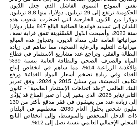
نفس النموذج التنموي الفاشل الذي جعل الدّيون
الحكومية ترتفع إلى 29 تريليون دولارا، منها 8,8 تريليون
دولارا من الدّيون الخارجية التي اضطرت شعوب هذه
البلدان إلى تسديد فوائدها الصافية البالغ 847 مليار دولارا
سنة 2023، وأصبحت الدّول المُسْتَدِينة تنفق قرابة نصف
ميزانياتها العامة على سداد الديون، وتتجاوز هذه المبالغ
ميزانيات التعليم والرعاية الصحية، مما ساهم في زيادة
البطالة والفقر، وتراجع عدد مشاريع الاستثمار في قطاع
المياه والصرف الصحي والنظافة العامة بنسبة 39%
والأغذية الزراعية 14%، مما ساهم في انخفاض إنتاج
الغذاء وفي زيادة تضخم أسعار المواد الغذائية ورفع
تكاليف المعيشة، بين سنتَيْ 2015 و 2024، وفق تقرير
البنك العالمي "رَصْد اتجاهات الإستثمار العالمية" - كانون
الثاني/يناير 2025، الذي يشير إلى أن تغير المناخ قد يُؤَدِّي
إلى زيادة عدد من يعيشون في فقر مدقع بأكثر من 130
مليون شخص بحلول العام 2030، معظمهم في البلدان
ذات الدخل المنخفض والمتوسط، وإلى انخفاض الناتج
المحلي الإجمالي العالمي بنسبة تصل إلى 12%.