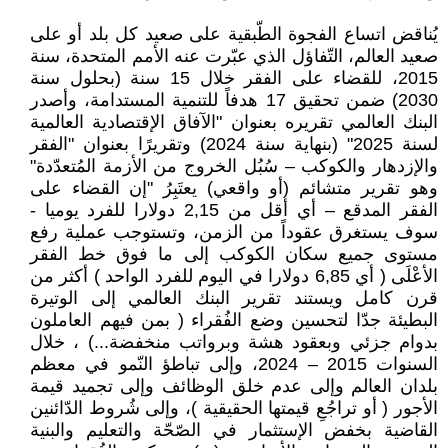
يُناقض اتساع الفجوة الطّبقية على صعيد كل بلد أو على
صعيد العالم، التّفاؤل الذي عبّرت عنه الأمم المتحدة، سنة
2015، للقضاء على الفقر خلال 15 سنة (بحلول سنة
2030) ضمن تحقيق 17 هدفاً للتنمية المستدامة، وأصدر
البنك العالمي تقريره بعنوان "الآفاق الإقتصادية العالمية
لسنة 2025" (بنهاية سنة 2024) وتقريرًا بعنوان "الفقر
والإزدهار والكوكب – سُبُل الخروج من الأزمة المُتعدّدة"
وهو تقرير متشائم (أو واقعي) يعتَبِرُ "إن القضاء على
الفقر المدقع – أي أقل من 2,15 دولارا للفرد يوميا -
سوف يستغرق عقوداً من الزمن، وتستوجب عملية رفع
مستوى جميع سكان الكوكب إلى ما فوق خط الفقر
الأعْلَى ( أي 6,85 دولارا في اليوم للفرد الواحد ) أكثر من
قرن كامل ويستند تقرير البنك العالمي إلى الوتيرة
البطيئة جدّا لتحسين وضع الفُقراء ( بمن فيهم العاملون
بدوام جزئي وبعقود هشة وبرواتب منخفضة...) ، خلال
السنوات 2015 – 2024، وإلى تباطؤ النّمو في معظم
بلدان العالم وإلى عدم خلق الوظائف وإلى تجميد قيمة
الأجور ( أو تراجُعِ قيمتها الحقيقية )، وإلى شُروط الدّائنين
القاضية بخفض الإستثمار في الصّحّة والتعليم والبنية