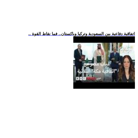
.. اتفاقية دفاعية بين السعودية وتركيا وباكستان.. فما نقاط القوة