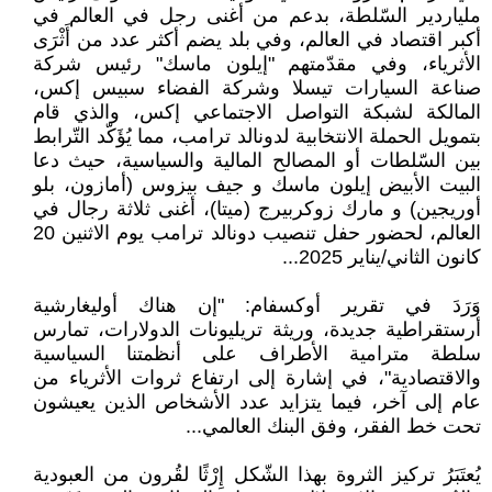
ملياردير السّلطة، بدعم من أغنى رجل في العالم في
أكبر اقتصاد في العالم، وفي بلد يضم أكثر عدد من أَثْرَى
الأثرياء، وفي مقدّمتهم "إيلون ماسك" رئيس شركة
صناعة السيارات تيسلا وشركة الفضاء سبيس إكس،
المالكة لشبكة التواصل الاجتماعي إكس، والذي قام
بتمويل الحملة الانتخابية لدونالد ترامب، مما يُؤَكّد التّرابط
بين السّلطات أو المصالح المالية والسياسية، حيث دعا
البيت الأبيض إيلون ماسك و جيف بيزوس (أمازون، بلو
أوريجين) و مارك زوكربيرج (ميتا)، أغنى ثلاثة رجال في
العالم، لحضور حفل تنصيب دونالد ترامب يوم الاثنين 20
كانون الثاني/يناير 2025...
وَرَدَ في تقرير أوكسفام: "إن هناك أوليغارشية
أرستقراطية جديدة، وريثة تريليونات الدولارات، تمارس
سلطة مترامية الأطراف على أنظمتنا السياسية
والاقتصادية"، في إشارة إلى ارتفاع ثروات الأثرياء من
عام إلى آخر، فيما يتزايد عدد الأشخاص الذين يعيشون
تحت خط الفقر، وفق البنك العالمي...
يُعتَبَرُ تركيز الثروة بهذا الشّكل إِرْثًا لقُرون من العبودية