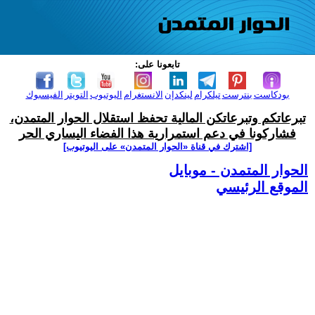
تابعونا على:
بودكاست
بنترست
تيلكرام
لينكدإن
الانستغرام
اليوتيوب
التويتر
الفيسبوك
تبرعاتكم وتبرعاتكن المالية تحفظ استقلال الحوار المتمدن،
فشاركونا في دعم استمرارية هذا الفضاء اليساري الحر
[اشترك في قناة ‫«الحوار المتمدن» على اليوتيوب]
الحوار المتمدن - موبايل
الموقع الرئيسي