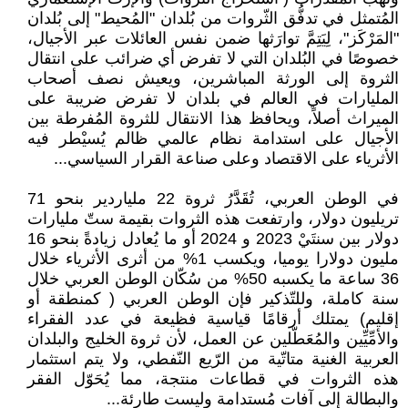
المُتمثل في تدفُّق الثّروات من بُلدان "المُحيط" إلى بُلدان
"المَرْكَز"، لِيَتِمَّ توارَثها ضمن نفس العائلات عبر الأجيال،
خصوصًا في البُلدان التي لا تفرض أي ضرائب على انتقال
الثروة إلى الورثة المباشرين، ويعيش نصف أصحاب
المليارات في العالم في بلدان لا تفرض ضريبة على
الميراث أصلاً، ويحافظ هذا الانتقال للثروة المُفرطة بين
الأجيال على استدامة نظام عالمي ظالم يُسيْطر فيه
الأثرياء على الاقتصاد وعلى صناعة القرار السياسي...
في الوطن العربي، تُقَدَّرُ ثروة 22 ملياردير بنحو 71
تريليون دولار، وارتفعت هذه الثروات بقيمة ستّ مليارات
دولار بين سنتَيْ 2023 و 2024 أو ما يُعادل زيادةً بنحو 16
مليون دولارا يوميا، ويكسب 1% من أثرى الأثرياء خلال
36 ساعة ما يكسبه 50% من سُكّان الوطن العربي خلال
سنة كاملة، وللتّذكير فإن الوطن العربي ( كمنطقة أو
إقليم) يمتلك أرقامًا قياسية فظيعة في عدد الفقراء
والأمِّيِّين والمُعَطّلين عن العمل، لأن ثروة الخليج والبلدان
العربية الغنية متاتّية من الرّيع النّفطي، ولا يتم استثمار
هذه الثروات في قطاعات منتجة، مما يُحَوّل الفقر
والبطالة إلى آفات مُستدامة وليست طارئة...