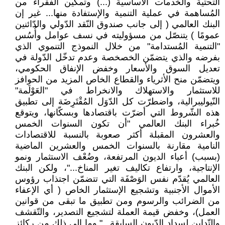
التحتية والخدمات الأساسية (...) وتمكين الفُقراء من
المُساهمة في عملية التنمية والإستفادة منها... غير إن
البنك العالمي ( إلى جانب صندوق النّقد الدّولي والدّائنين
عمومًا ) يتنصّل من مسؤوليته في نسف عوامل وأُسُس
"التنمية المُستدامة" من خلال النموذج التنموي الذي
بفرضه والذي يتضمّن الخصخصة وعدم تدخّل الدّولة في
تعديل السوق والأسعار وخفض الإنفاق الحكومي،
ويتضمّن منح الأثرياء والقطاع الخاص المزيد من الحوافز
للاستثمار والاستهلاك والانخراط في "العَوْلَمة"
النّيوليبرالية، واضطرّت كل الدّوَل المُقْتَرِضَة إلى تطبيق
هذه الشّروط التي أضرّت باقتصادها وبسكّانها، ويتوقع
خُبراء البنك العالمي "أن تكون السنوات الخمس
والعشرون المقبلة أكثر صعوبة بالنسبة للاقتصادات
النامية مقارنة بالسنوات الخمس والعشرين الماضية
(بسبب) أعباء الديون المرتفعة، وضُعْف الاستثمار ونمو
الإنتاجية، وارتفاع تكاليف تغير المناخ..."، ولكن البنك
العالمي يُقدّم نفس الوَصْفَة التي تتضمّن اجتذاب رؤوس
الأموال الأجنبية وتشجيع الإستثمار الخاص ( أي الإعفاء
من الضرائب والرسوم ومن تطبيق ما تبقى من قوانين
العمل)، وخفض قيمة العملة لتشجيع التصدير، والتّقشف
والتّداين لسداد الدّيون السابقة..." وما إلى ذلك من ركائز