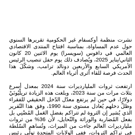
نشرت منظمة أوكسفام غير الحكومية تقريرها السنوي
حول عدم المساواة، بمناسبة افتتاح المنتدى الاقتصادي
العالمي في دافوس (سويسرا) يوم الاثنين 20 كانون
الثاني/يناير 2025، ويُصادف ذلك يوم حفل تنصيب الرئيس
الأمريكي السابع والأربعين دونالد ترامب، وشكّلَ هذا
الحدث فرصة للقاء أثرى أثرياء العالم.
ارتفعت ثروات المليارديرات سنة 2024 بمعدل أسرع
بثلاث مرات من سنة 2023، وبلغت هذه الزيادة تريلْيُونَيْ
دولارًا، في حين لم يرتفع معدّل الدّخل الحقيقي للفقراء
وظلّ دخلهم يُعادل مستوى سنة 1990، وفق هذا التّقرير
الذي يُشير إن الثروة لم تتراكم بفضل العَمل المُضْنِي بل
بفعل المُضاربة والوراثة والتّحايل، لأن 36% من ثروات
مليارديرات العالم جاءت من الميراث، وتُساهم السّلطة
في تراكم الثروات، ففي الولايات المتحدة تولّى رئيس