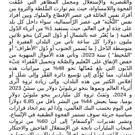
والعُنصرية والإستغلال ومجمل المظاهر التي عَمّقت
الفجوة واللامساواة، حيث يتم توارث السُّلطة والثروة بين
أفراد نفس العائلة في عصر الإقطاع والملوك وبين أفراد
نفس "النُّخْبَة" في عصر الرّأسمالية، سواء داخل كل بلد
على حِدَة أو في العالم، حيث يستفيد 1% من أثرياء الدّول
الغنية ( ما يُعَبّر عنه بالشمال أو دُوَل المركز) بنحو ثلاثين
مليون دولارا كل ساعة تأتي من البلدان الفقيرة أو
متوسطة الدّخل ( ما يُسمى الجنوب أو دُوَل "الأطراف" أو
"المُحيط" ) سنة 2023، وتأتي هذه الأموال المنهوبة من
خفض الإنفاق على التّعليم والصّحّة وتحميل الفُقراء عِبْء
الدّيون التي بلغ مُعدّلها نحو 48% من ميزانيات هذه
البلدان، مما يُؤَدِّي إلى توْسيع دائرة الفَقْر وإلى شلَل أو
إفلاس الكثير من هذه البلدان، وإلى زيادة ثروة أثْرى
أثرياء العالم ونموها بنحو تريليونَيْ دولار بين سنتَيْ 2023
و 2024، ونَمَتْ ثروة كل ملياردير بنحو مليونَيْ دولار
يوميا، بينما يعيش 44% من البشر بأقل من 6,85 دولاراً
في اليوم بحسب البنك العالمي، وإذا لم يتم اتخاذ قرارات
سياسية جريئة سوف تستمر الفجوة الطبقية في الإتّساع،
وتشير تقديرات "أوكسفام" إلى أن 60% من ثروات
أصحاب المليارات ناتجة عن الإستغلال الفاحش والاحتكار
ونهب المُقدرات ( استخراج الثّروات) والإرث الإستعماري