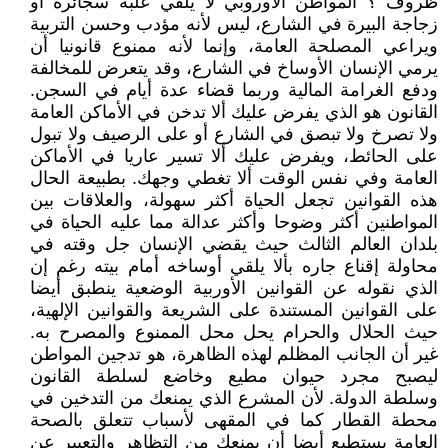
ظروف ؟ المواطن الأوروبي لا يلقي علبة سجائره او
زجاجة البيرة في الشارع، ليس لأنه مؤدب وحسن التربية
ويراعي المصلحة العامة، وإنما لأنه ممنوع قانونيا أن
يرمي الإنسان الأوساخ في الشارع، وقد يتعرض للمخالفة
ودفع الغرامة المالية وربما قضاء عدة أيام في السجن.
القانون هو الذي يفرض عليك ألا تدخن في الأماكن العامة
ولا تصرخ ولا تبصق في الشارع أو على الرصيف ولا تبول
على الحائط، ويفرض عليك ألا تسير عاريا في الأماكن
العامة وفي نفس الوقت ألا تغطي وجهك. بطبيعة الحال
هذه القوانين تجعل الحياة أكثر سهولة، والعلاقات بين
المواطنين أكثر وضوحا وأكثر عدالة مما عليه الحياة في
بلدان العالم الثالث حيث يقضي الإنسان جل وقته في
محاولة إقناع جاره بألا يلقي أوساخه أمام بيته رغم إن
الذي نقوله عن القوانين الأوربية الوضعية ينطبق أيضا
على القوانين المستندة على الشريعة والقوانين الإلهية،
حيث الحلال والحرام يحل محل الممنوع والمصرح به.
غير أن الجانب المظلم لهذه الظاهرة، هو تدجين المواطن
ليصبح مجرد حيوان مطيع وخاضع لسلطة القانون
وسلطة الدولة. لأن المشرع الذي يمنعك من التدخين في
محطة القطار كما في المقهى لأسباب تتعلق بالصحة
العامة يستطيع أيضا أن يمنعك من التظاهر والتعبير عن