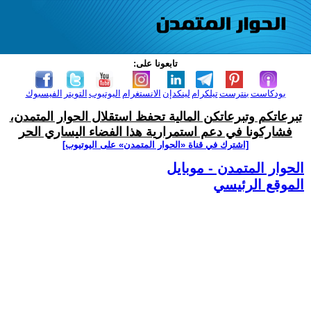
تابعونا على:
بودكاست
بنترست
تيلكرام
لينكدإن
الانستغرام
اليوتيوب
التويتر
الفيسبوك
تبرعاتكم وتبرعاتكن المالية تحفظ استقلال الحوار المتمدن،
فشاركونا في دعم استمرارية هذا الفضاء اليساري الحر
[اشترك في قناة ‫«الحوار المتمدن» على اليوتيوب]
الحوار المتمدن - موبايل
الموقع الرئيسي