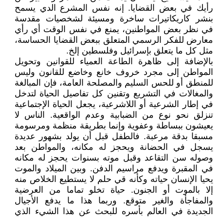
رأيك في بعض القضايا. إنه نفس المشرع الدي يسمح
بنشر كاريكاتيرات ساخرة ومسيئة لشخصيات مقدسة
في نظر بعض المواطنين، يمنع في نفس الوقت أي رأي
معارض للفكر الرسمي المتعلق ببعض القضايا الحساسة،
مثل كل ما يتعلق بإسرائيل وفلسطين إلخ.
بالإضافة إلى ظاهرة الطاعة العمياء للقوانين وتحويل
المواطن إلى مجرد خروف خانع وخاضع للقانون وليس
للمنطق أو للحس السليم والمصلحة العامة، فإن المبالغة
والمغالات في التشريع وتقنين كل تفاصيل الحياة لتدخل
في إطار الشرعية أو اللاشرعية، يجعل الحياة الإجتماعية
تنزلق نحو نوع من الضبابية وعدم الواقعية. الناس لا
يعيشون ببساطة وعفوية وإنما بطريقة منظمة ومرسومة
مسبقا بدقة مرعبة. فالطفل قبل أن يولد بشهور عديدة
يسجل في الحضانة ويحجز له مكانه، والمواطن بعد
وصوله سن التقاعد وقبل موته بسنوات يحجز له مكانه
في المقبرة ويدفع مراسيم الدفن. وبين الميلاد والموت
يحيا الإنسان حياته وكأنه قي حلم لا يستطيع الخلاص منه
إلا بالموت أو الجنون. حياة تخلو تماما من العرضية
والمفاجأة والغير متوقع. وربما هذا ما يدفع الأجيال
الجديدة في العالم بأسره للبحث عن هذا الشيء الذي