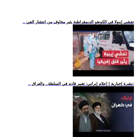
.. تفشي إيبولا في الكونغو الديمقراطية يثير مخاوف من انتشار الفي
.. نشرة إخبارية | إعلام إيراني: تغيير قادم في السلطة.. والعراق: