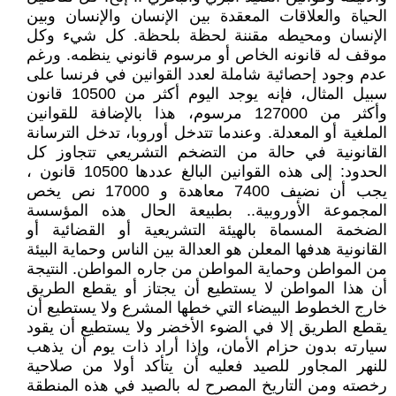
الحياة والعلاقات المعقدة بين الإنسان والإنسان وبين
الإنسان ومحيطه مقننة لحظة بلحظة. كل شيء وكل
موقف له قانونه الخاص أو مرسوم قانوني ينظمه. ورغم
عدم وجود إحصائية شاملة لعدد القوانين في فرنسا على
سبيل المثال، فإنه يوجد اليوم أكثر من 10500 قانون
وأكثر من 127000 مرسوم، هذا بالإضافة للقوانين
الملغية أو المعدلة. وعندما تتدخل أوروبا، تدخل الترسانة
القانونية في حالة من التضخم التشريعي تتجاوز كل
الحدود: إلى هذه القوانين البالغ عددها 10500 قانون ،
يجب أن نضيف 7400 معاهدة و 17000 نص يخص
المجموعة الأوروبية.. بطبيعة الحال هذه المؤسسة
الضخمة المسماة بالهيئة التشريعية أو القضائية أو
القانونية هدفها المعلن هو العدالة بين الناس وحماية البيئة
من المواطن وحماية المواطن من جاره المواطن. النتيجة
أن هذا المواطن لا يستطيع أن يجتاز أو يقطع الطريق
خارج الخطوط البيضاء التي خطها المشرع ولا يستطيع أن
يقطع الطريق إلا في الضوء الأخضر ولا يستطيع أن يقود
سيارته بدون حزام الأمان، وإذا أراد ذات يوم أن يذهب
للنهر المجاور للصيد فعليه أن يتأكد أولا من صلاحية
رخصته ومن التاريخ المصرح له بالصيد في هذه المنطقة