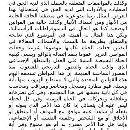
وكذلك بالمواصفات المتعلقة بالسمك الذي لديه الحق في
اصطياده وبالأدوات التي لديه الحق في إستعمالها لهذا
الغرض. المثال ربما يبدو غريبا في منطقتنا الجافة الخالية
من الأنهار ومن أسماك الأنهار وكذلك خالية من القوانين
الوضعية كما هو الحال في الديموقراطيات الرأسمالية،
ولكن هذا المثال له أهميته في الموضوع الذي نعالجه
والمتعلق بطريقة ما بالسمك والأسماك. المغالاة في
التقنين جعلت الحياة بكاملها موضوعا شرعيا وجعلت
المواطن الغربي عموما يفقد إتصاله بالواقع وينسى كيفية
الحياة البسيطة المبنية على العقل والمنطق الإجتماعي
الذي واكب الحياة والتطور التدريجي للشعوب منذ
العصور الساحقة القديمة. إن هذا المواطن تسحقه اليوم
هذه القوانين المتعددة والتي لا يستطيع الهروب منها بأية
وسيلة. فهو مطارد ومسجل ومحاصر ومراقب ومحاسب
في كل ثانية يعيشها في هذا المجتمع، وفي كل تصرفاته
وعلاقاته وتحركاته في الحياة اليومية، وفي كل لحظة
ليس عليه أن يتسائل إذا كان هذا الأمر الذي يقوله أو
يفعله أو شاهدا عليه يتوافق مع الموقف أو المنطق أو
الأخلاق أو مع الشخص وخلفيته النفسية أو الإجتماعية،
وإنما هل هذا الأمر مصرح به أم هو ممنوع وفي أية