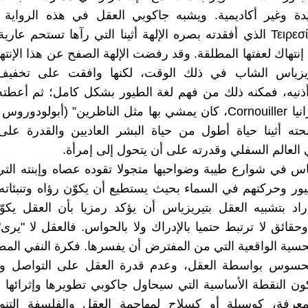
ة وغير أكاديمية. ويشبه جاكوبي العقل في هذه الرواية ب
الأعمى Τειρεσίας الذي أفقدته بصره الإلهة أثينا التي رآها تستحم عا
 إنتهاك لعفتها المطلقة. وقد رفضت الإلهة الصفح عن هذا الإنته
ريزياس الشاب في ذلك الوقت، لكنها وافقت على تخفيف 
نيه، فمكنه ذلك من فهم لغة الطيور بشكل كامل؛ ثم أعطت
نحته أثينا حياة أطول من حياة البشر العاديين والقدرة على
 العالم السفلي وقدرته على أن يتحول إلى إمرأة.
ياس في شوارع طيبة وضواحيها متجولا تقوده عصاه وإبنته ال
ور وحركتهم في السماء بحيث يستطيع أن يكوّن رؤاه وتنبئاته 
اد بتشبيه العقل بتيريزياس أن يؤكد رمزيا بأن العقل يكو
قائق لا ترتبط حتميا بالإدراك ولا بالحواس. فالعقل لا "يرى" 
حسية الواقعية التي من المفترض أن يفسرها. فكرة النفي المط
محسوس بواسطة العقل، وعدم قدرة العقل على التواصل وإ
ون النقطة الأساسية التي سيحاول جاكوبي تطويرها وإثرائها
معرفة، كوسيلة أو كسلاح لمهاجمة العقل والفلسفة التنو