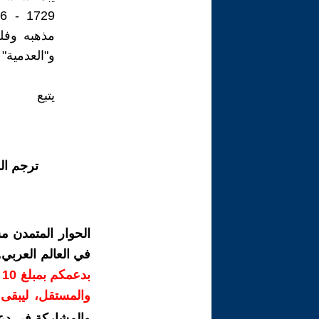
مذهبه وفلس
و"العدمية" 
يتبع
ترجم ال
الحوار المتمدن م
في العالم العربي
ب
والمستقل، ليبقى ص
والمشاركة في دع