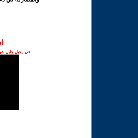
ا‫
في رحيل جليل شهبا