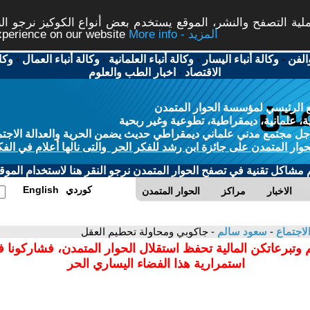
ة التصفح والنشر، الموقع يستخدم بعض أنواع الكوكيز نرجو النق
More info - المزيد
experience on our website
الفن
-
وكالة أنباء اليسار
-
وكالة أنباء العلمانية
-
وكالة أنباء العمال
-
وكا
الاقتصاد
-
اخبار الطب والعلوم
 الرئيسي لمؤسسة الحوار المتمدن
، علمانية، ديمقراطية، تطوعية وغير ربحية
ل مجتمع مدني علماني ديمقراطي حديث يضمن الحرية والعدالة الاجتم
حوار المتمدن على جائزة ابن رشد للفكر الحر والتى نالها أعلام في الفك
م مشاكل تقنية في تصفح الحوار المتمدن نرجو النقر هنا لاستخدام الموقع
كوردي
English
الاخبار
مراكز
الحوار المتمدن
لاجتماع
-
سعود سالم
- جاكوبي ومحاولة تحطيم العقل
 وتبرعاتكن المالية تحفظ استقلال الحوار المتمدن، فشاركونا 
استمرارية هذا الفضاء اليساري الحر