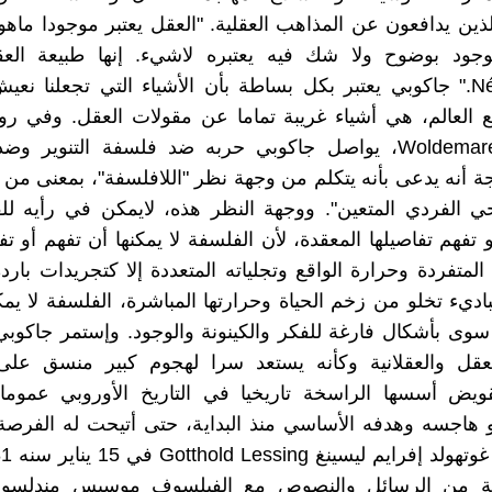
لذين يدافعون عن المذاهب العقلية. "العقل يعتبر موجودا ماهو
جود بوضوح ولا شك فيه يعتبره لاشيء. إنها طبيعة العقل
Néantisante." جاكوبي يعتبر بكل بساطة بأن الأشياء التي تجعلنا ن
 العالم، هي أشياء غريبة تماما عن مقولات العقل. وفي روايت
وولديمار Woldemare، يواصل جاكوبي حربه ضد فلسفة التنوير 
ة أنه يدعى بأنه يتكلم من وجهة نظر "اللافلسفة"، بمعنى من
ي الفردي المتعين". ووجهة النظر هذه، لايمكن في رأيه لل
 تفهم تفاصيلها المعقدة، لأن الفلسفة لا يمكنها أن تفهم أو تف
لمتفردة وحرارة الواقع وتجلياته المتعددة إلا كتجريدات بارد
ديء تخلو من زخم الحياة وحرارتها المباشرة، الفلسفة لا يمكنه
سوى بأشكال فارغة للفكر والكينونة والوجود. وإستمر جاكوب
للعقل والعقلانية وكأنه يستعد سرا لهجوم كبير منسق على
ويض أسسها الراسخة تاريخيا في التاريخ الأوروبي عموما و
هاجسه وهدفه الأساسي منذ البداية، حتى أتيحت له الفرصة 