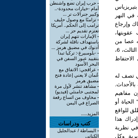
-
حرب إيران تضع واشنطن
تيريزياس
أمام -خيارات محدودة-..
وكبير جنرالات تر ...
رية في النهر
-
تزامنًا مع وصول حليف
اك وإرجاع
ترامب إلى الحكم.. أمريكا
تعتزم تقديم حز ...
عقوبتها،
-
الإمارات تتهم إيران
ه عصا من
باستهداف ناقلة لشركة
أدنوك في مضيق هرمز ...
خشب القرانيا Cornouiller، كان يمشي بها مثل الناظرين” (أبولودوروس الثالث، 6،
-
-بلومبيرغ-: تركيا تبدأ
 الاحتفاظ
بتقييد عبور السفن في
البحر الأسود
-
عراقجي: الاتفاق مع
عُمان لا يعني إعادة فتح
تي تصف له
مضيق هرمز
بالأحداث.
-
مشاهد تنشر لأول مرة
لمجتبى خامنئي (فيديو)
ّن مفاهيم
-
مخاوف من اتساع رقعة
الحياة أو
الصراع في اليمن
لق للواقع
المزيد.....
دراك هذا
كتب ودراسات
 في نظرية
-
البساطة / عبدالجليل
يرية وكل
الكناني