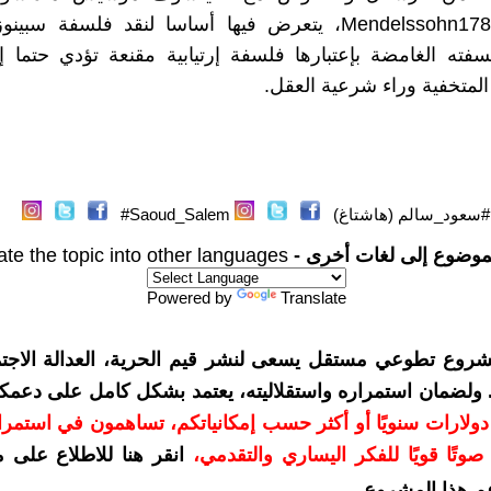
Mendelssohn1786 - 1729، يتعرض فيها أساسا لنقد فلسفة سب
فته الغامضة بإعتبارها فلسفة إرتيابية مقنعة تؤدي حتما إل
المتخفية وراء شرعية العقل.
#سعود_سالم (هاشتاغ)
Saoud_Salem#
موضوع إلى لغات أخرى -
ate the topic into other languages
Powered by
Translate
شروع تطوعي مستقل يسعى لنشر قيم الحرية، العدالة الاجتم
. ولضمان استمراره واستقلاليته، يعتمد بشكل كامل على دعمك
دعمكم بمبلغ 10 دولارات سنويًا أو أكثر حسب إمكانياتكم، تساهمون في استم
وتًا قويًا للفكر اليساري والتقدمي
،
انقر هنا للاطلاع على 
م هذا المشروع
.