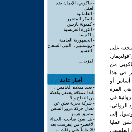
-
جاكوبي، الإيمان ضد
العقل
-
العلمانية
-
الفكر المتحرر
-
كميونة باريس
-
الثورة الفرنسية
والكنيسة
-
الجمهورية العدمية
-
روبسبيير .. النبي السفاح
التالية وشجعه على
-
الغسق
اق إدوارد أولويلز" Allwills Papiere - 1775، و"فولديمار.
المزيد.....
ن جاكوبي من
ز في هذا
أخبار عامة
 أساس أو
-
بعيد ميلاده الخامس..
هي المرة
باندا عملاقة يحتفل بكعكة
روائية في
من التفاح والأ ...
-
شركة بحرية تعلن عن
 الروائي،
معدل حركة مرور السفن
وصول إلى
بمضيق هرمز
-
هل يعود صاحب -الحذاء
يحقق عمليا
الأخضر- من إيفرست بعد
30 عاماً على وفات ...
ث الفلسفي