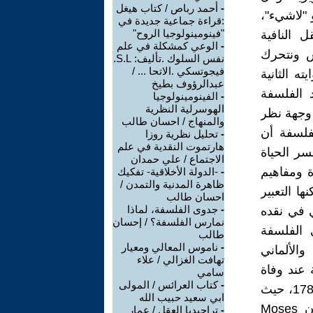
-
أحمد رباص / كتاب هيغل
 "لاشيء"،
:قراءة جماعية جديدة في
"فينومينولوجيا الروح"
 النافية
-
الوعي كمشكلة في علم
عيش ونتحرك
نفس السلوك .تأليف: S.L.
فيجوتسكي .الاتحا ... /
ه الثانية
عبدالرؤوف بطيخ
وضد الفلسفة
-
الفينومينولوجيا
الهوسرلية النظرية
 وجهة نظر
والمنهاج / احسان طالب
فلسفة أن
-
تحليل نظرية روزا
هارتموت النقدية في علم
سر الحياة
الاجتماع / علي حمدان
ة ومفاهيم
-
-الدولة الأخلاقية- تفكيك
ظاهرة المدنية والتمدن /
ا التعبير
احسان طالب
-
جدوى الفلسفة، لماذا
ي في نقده
نمارس الفلسفة؟ / إحسان
 الفلسفة
طالب
-
ناموس المعالي ومعيار
الألماني
تهافت الغزالي / علاء
عند وفاة
سامي
-
كتاب العرائس / المولى
الفيلسوف غوتهولد إفرايم ليسينغ Gotthold Lessing في 15 يناير سنه 1781، حيث
ابي سعيد حبيب الله
يبدأ سلسلة من الرسائل والنصوص مع الفيلسوف موسيس مندلسون Moses
-
تراجيديا العقل / عمار