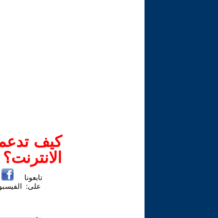
كيف تدعم-
الانترنت؟
تابعونا
على:
الفيسب