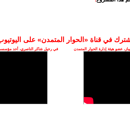
شترك في قناة «الحوار المتمدن» على اليوتيوب
ز، عضو هيئة إدارة الحوار المتمدن
في رحيل شاكر الناصري، أحد مؤسسي 