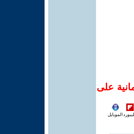
انية على
يبورد
الموبايل