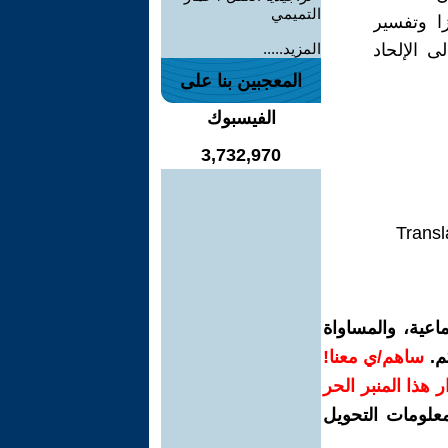
التميمي
ينوزا وتفسير
ى الإلحاد
المزيد.....
المعجبين بنا على
الفيسبوك
3,732,970
Transl
اعية، والمساواة
م.
ساهم/ي معنا!
رار هذا المنبر الحر
معلومات التحويل