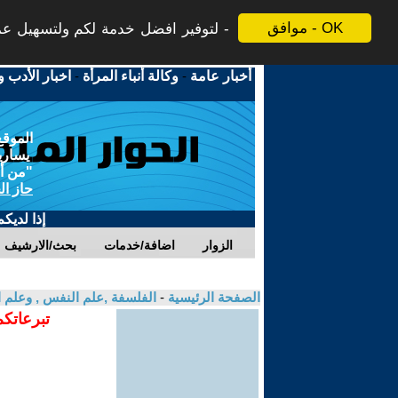
موافق - OK
لتوفير افضل خدمة لكم ولتسهيل عملي
أخبار عامة
-
وكالة أنباء المرأة
-
اخبار الأدب و
الموقع
يسارية
"من أج
حاز ال
إذا لديك
الزوار
اضافة/خدمات
بحث/الارشيف
الصفحة الرئيسية
-
الفلسفة ,علم النفس , وعلم ا
تبرعاتكم