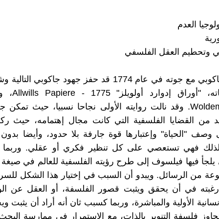
ورية
كان لقاء جاكوبي مع جوته في عام 1774 قد حفز جهود جاكوبي 
كتابة رواياته، "أور
Woldemar" 1777. وقد نالت روايته الأولى نجاحا نسبيا، حيث تمك
د من القضايا الفلسفية التي كانت مجال إهتمامه، حيث رك
وصف "الحياة" وإعتبارها قوة جارفة بلا حدود، وأيضا بدون
ذلك فهي تستعصي على كل تنظير فكري أو عقلي. وربما 
ي يلجأ فيها فيلسوف إلى طرح رؤيته الفلسفية للعالم في صيغة 
 من الرسائل. ويبدو أن السبب في إختيار هذا الشكل للسرد
رغبته في أن يحقق ويثبت قصور الفلسفة، أو العقل عن ال
نسانية الأولية والمباشرة، وربما كسبب ثان أنه أراد أن يثبت و
جاوز فلسفة التنوير بالذات، مع الإستمرار في ممارسة البح