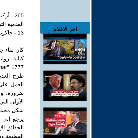
265 - أركيولوجيا العدم
العدمية الث
اخر الافلام
13 - جاكوبي وتحطيم العقل الفلسفي
طرح العدي
العمل على 
ضرورة، ول
الأولى الت
شكل مجموعة
يرجع إلى 
الحقائق الإ
القطيعة وت