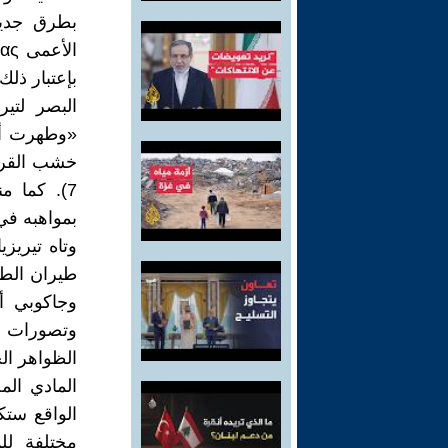
بطرق جديد
بإعتبار ذلك
البصر لتي
«وطهرت أذ
7). كما م
بمواهبه في
وتاه تيريز
طيران الطي
وجاكوبي أر
وتصورات وح
الظواهر ال
المادي ال
الواقع ستك
مختلفة لل