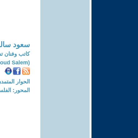
سعود سال
كاتب وفنان ت
(Saoud Salem)
الحوار المتمدن-العدد: 8211 - 5
المحور: الفلس