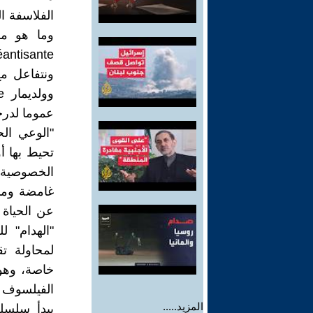
الفلاسفة ا
وما هو مو
ونتفاعل مع
عموما لدرج
"الوعي الح
تحيط بها أو
الخصوصية ا
غامضة ومبا
عن الحياة 
"الهدام" 
لمحاولة تق
خاصة، وهو 
المزيد.....