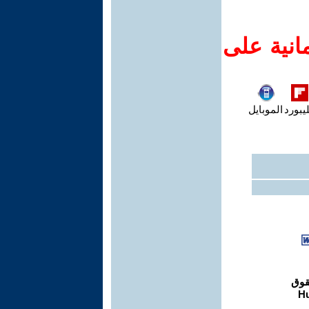
انية على
يبورد
الموبايل