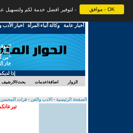
موافق - OK
لتوفير افضل خدمة لكم ولتسهيل عملي
أخبار عامة
-
وكالة أنباء المرأة
-
اخبار الأدب و
الموقع
يسارية
"من أج
حاز ال
إذا لديك
الزوار
اضافة/خدمات
بحث/الارشيف
الصفحة الرئيسية
-
الادب والفن
-
فرات المحسن
تبرعاتكم