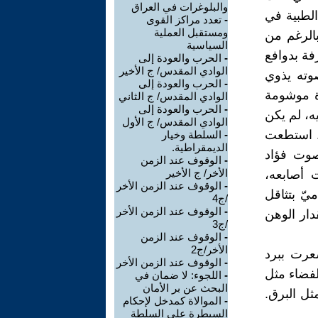
والبلوغرات في العراق
الطبية في
-
تعدد مراكز القوى
ومستقبل العملية
بالرغم من
السياسية
فة بدوافع
-
الحرب والعودة إلى
الوادي المقدس/ ج الأخير
صوته يذوي
-
الحرب والعودة إلى
رة موشومة
الوادي المقدس/ ج الثاني
-
الحرب والعودة إلى
يه، لم يكن
الوادي المقدس/ ج الأول
. استطعت
-
السلطة وخيار
الديمقراطية.
صوت فؤاد
-
الوقوف عند الزمن
الأخر/ ج الأخير
 أصابعه،
-
الوقوف عند الزمن الأخر
يّ بتثاقل
/ج4
-
الوقوف عند الزمن الأخر
ار الوهن
/ج3
-
الوقوف عند الزمن
الأخر/ج2
عرت ببرد
-
الوقوف عند الزمن الأخر
لفضاء مثل
-
اللجوء: لا ضمان في
البحث عن بر الأمان
ثل البرق.
-
الموالاة كمدخل لإحكام
السيطرة على السلطة