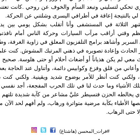
ي تحكي لتسليني وتبعد السأم والخوف عن روحي .كانت تعتن
لي بالنتيجة إعاقة في أطرافي اليسرى وشلتني عن الحركة.
هر الثلاثة في المستشفى وأنا أتقلب بشكل يومي بين يدي 
 وقتي أراقب مرآب السيارات وحركة الناس أمام نافذتي،
السرير وأشاهد برامج التلفزيون المعلق في زاوية الغرفة، وط
 الحادث وإعادة تصويره في ذهني المرتبك المشوش. كنت على
 معي لم يكن هذياناً أو أضغاث أحلام أو حتى هلوسة. صحيح 
أعاني من قلق وفزع وكوابيس دائمة، وأتناول عند الحاجة ب
ق، ولكني كنت أنظر للأمر بوضوح شديد ويقينية. ولكني كنت دا
لك الأشياء وما حدث لنا في تلك الحرب المفجعة، أجد نفسي 
 يخالطه الحزن فتسيطر عليَّ مشاعر من كآبة شديدة تلتهم 
ها الأطباء بكآبة مرضية متواترة ورهاب، ولم أفهم لحد الآن مع
لا حتى الرهاب.
#فرات_المحسن (هاشتاغ)