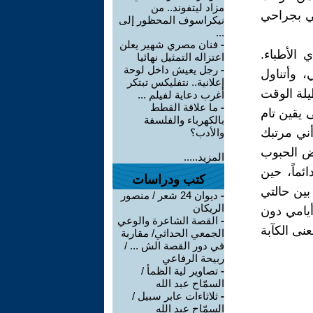
مزاد ليتفوند.. من
ي بجراحي
نيكراسوف المحظور إلى
...
-
فنان مصري شهير يعلن
الأطباء.
اعتزاله التمثيل نهائيا
-
رجل يعيش داخل لوحة
 وأتناول
إعلانية.. نتفليكس تبتكر
يلة الوقت
أغرب دعاية لفيلم ...
-
ما علاقة القطط
 يقين تام
بالكهرباء والفلسفة
أني مرتبك
والأدب؟
عض الحبوب
المزيد.....
ئماً، حين
كتب ودراسات
بين حالتي
-
ديوان 24 شعر / منصور
الريكان
أيامي دون
-
القصة الشاعرة والوعي
نى الكآبة
الجمعي الحداثي/ مقاربة
في دور القصة الش ... /
ربيحة الرفاعي
-
تصاوير لية الظمأ /
السمّاح عبد الله
-
ثلاثاءات عابر سبيل /
السمّاح عبد الله