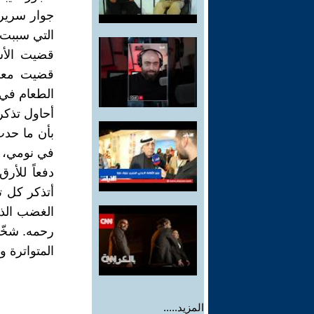
جوار سرير
التي سببت 
قضيت الأش
قضيت معظم
الطعام في 
أحاول تذكر
بأن ما حدث
في نومي، و
دفعاً للأر
أتذكر كل ت
الغضب الذي
رحمه. شخّص
المتواترة و
المزيد.....