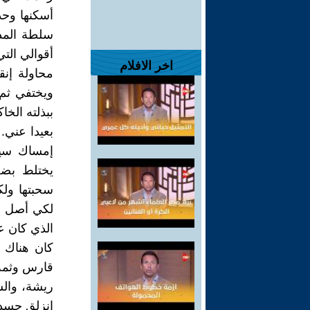
أسكنها وحد
سلطة المدي
أقوالي الت
اخر الافلام
محاولة إنق
ويختفي ثم 
ببذلته الخا
بعيدا عني
إمساك سيا
يختلط بضج
سحبتها ولك
لكي أصل إ
الذي كان عل
كان هناك 
قارس وثمة 
ريشة، والس
انزلق جسد