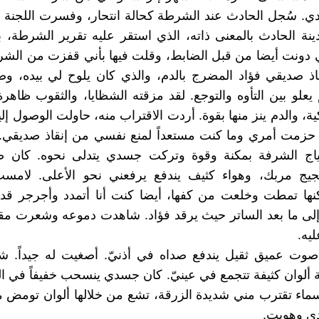
ي. سُجل الحادث عند الشرطة كحالة انتحار، وفسرت اللجنة 
نة الحادث بالمعنى ذاته، الذي استقر عليه تقرير الشرطة، 
ي دونت أيضا من قبل الضابط، وقلت فيها بأني قفزت من الشر
اذ صديقي فؤاد المضرج بالدم، والذي كان يلوح لي بيده، و
يعلو بين التأوه والتوجع. لقد مزقته الشظايا، والثقوب ظاه
كية، والدم ينز منها بقوة. أردت الاقتراب منه، حاولت الوصول إل
. حزمت أمري وما كنت مستعداً لمنع نفسي من إنقاذ صديقي
ج الشرفة بمكنة وقوة وتركت جسدي يتدلى نحوه. كان 
يج مربك، وهواء كثيف يندفع يرفعني نحو الأعلى. لامست
نها تمطت وخلعت من كفها، أيضا كنت أنا أتمدد وأجرجر قدم
لى ما بعد الساتر حيث يرقد فؤاد. شاهدت دموعه وشعرت مقد
يه.
صوت عميق ثقيل يندفع صداه في أذنيّ. أصغيت له جيداً. ش
ألوان كثيفة تتجمع في عينيّ. كان جسدي ينسحب خفيفاً في ا
ماء تقترب مني شديدة الزرقة، تشع من خلالها ألوان تومض م
ي وهويت.