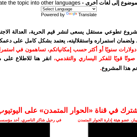
موضوع إلى لغات أخرى -
ate the topic into other languages
Powered by
Translate
شروع تطوعي مستقل يسعى لنشر قيم الحرية، العدالة الاجتم
. ولضمان استمراره واستقلاليته، يعتمد بشكل كامل على دعمك
دعمكم بمبلغ 10 دولارات سنويًا أو أكثر حسب إمكانياتكم، تساهمون في استم
وتًا قويًا للفكر اليساري والتقدمي
،
انقر هنا للاطلاع على 
م هذا المشروع
.
شترك في قناة «الحوار المتمدن» على اليوتيوب
ز، عضو هيئة إدارة الحوار المتمدن
في رحيل شاكر الناصري، أحد مؤسسي 