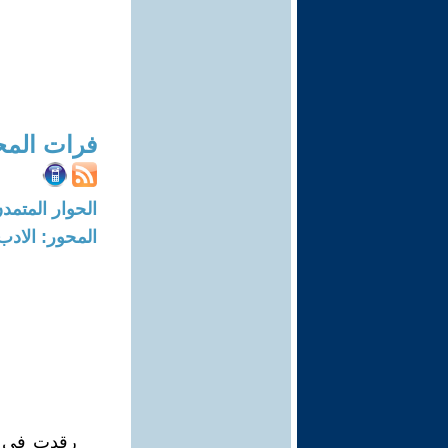
فرات الم
الحوار المتمدن-العدد: 8240 - 5
المحور: الادب
رقدت في ا