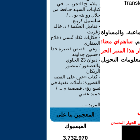
Transl
-
ملامــح التجريــب في
كتابـات السيـد حـافظ من
خلال روايته يو ... /
سلسبيل كريبع
-
قناديل الحكمة / د. خالد
زغريت
اعية، والمساواة
-
حكاياتْ تَكاد تُنسى / فلاح
م.
ساهم/ي معنا!
العيفاري
-
وعي ـ قصص قصيرة جدا
رار هذا المنبر الحر
/ حسين جداونه
معلومات التحويل
-
ديوان 23 الحاوي
والعصفور / منصور
الريكان
-
كتاب «عين على القصة
القصيرة: تأملات نقدية في
تسع رؤى قصصية م ... /
حميد عقبي
المزيد.....
المعجبين بنا على
الحوار المتمدن
الفيسبوك
3,732,970