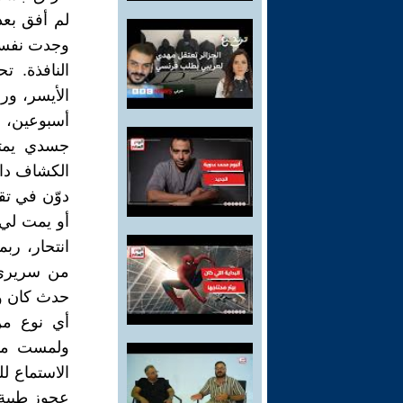
لم أفق بعد
وجدت نفسي
النافذة. 
الأيسر، ور
أسبوعين، 
جسدي يمتل
الكشاف دا
دوّن في ت
أو يمت لي ب
انتحار، رب
من سريري.
حدث كان وا
أي نوع من
ولمست ما 
الاستماع ل
عجوز طيبة