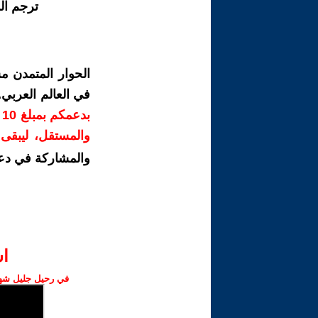
ترجم ال
الحوار المتمدن م
في العالم العربي
ب
والمستقل، ليبقى ص
والمشاركة في دع
ا‫
في رحيل جليل شهبا