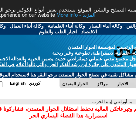
ة التصفح والنشر، الموقع يستخدم بعض أنواع الكوكيز نرجو النق
More info - المزيد
experience on our website
الفن
-
وكالة أنباء اليسار
-
وكالة أنباء العلمانية
-
وكالة أنباء العمال
-
وكا
الاقتصاد
-
اخبار الطب والعلوم
 الرئيسي لمؤسسة الحوار المتمدن
، علمانية، ديمقراطية، تطوعية وغير ربحية
ل مجتمع مدني علماني ديمقراطي حديث يضمن الحرية والعدالة الاجتم
حوار المتمدن على جائزة ابن رشد للفكر الحر والتى نالها أعلام في الفك
م مشاكل تقنية في تصفح الحوار المتمدن نرجو النقر هنا لاستخدام الموقع
كوردي
English
الاخبار
مراكز
الحوار المتمدن
- ما أورثتني إياه الحرب
 وتبرعاتكن المالية تحفظ استقلال الحوار المتمدن، فشاركونا 
استمرارية هذا الفضاء اليساري الحر