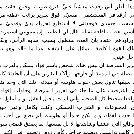
ها، أظن أني رقدت مغشياً عليَّ لفترة طويلة. وحين أفقت م
 أرقد في المستشفى ، مسجّى فوق سرير برائحة عطنة م
تحسست جسدي فوجدتني لا أستطيع تحريك يديّ وقدميّ م
أسي تغطـّيه لفافة ثقيلة. قال لي الطبيب إن غيبوبتي استمرت
وراودهم اعتقاد بأن المدة ستطول بسبب إصابة الرأس، ولكن
ك القوة الكافية للتماثل على الشفاء. هذا ما قاله وهو 
خل عيني.
قرير الشرطة ان ليس هناك شخص باسم فؤاد يسكن بالقرب 
صلة في المدينة أو خارجها. وأكـّد التقرير على أن الحادثة كا
ما سبقها تناول بعض حبوب هلوسة أو مهدئة، تلك التي وجد مثل
 اعترضت على ما جاء في تقرير الشرطة، وحاولت إفهامه
قعا صحيحاً كل الصحة، وأني لست مختل العقل، ولم أتناول ط
 الممنوعات أو الشراب المسكر. وكنت بكامل وعيي حي
حدث لفؤاد، ولم يكن حلماً أو هلوسة. لم يصغ لي أحد، ول
لوقائع التي عشتها وشاهدتها لا بل لمستها. لم يصدق قصتي 
. كانت تواسيني وتضمد جراحي كأم رؤوم، وتجلس في الكثير 