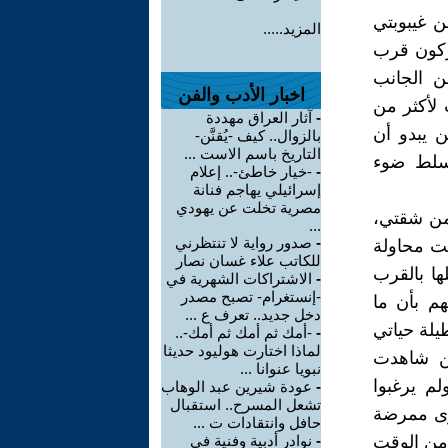
ن غيبوبتي
المزيد.....
ركون قرب
ن الجانب
اخبار الأدب والفن
 لأكثر من
-
آثار العراق مهددة
 يبدو أن
بالزوال.. كيف -يُقنَّن-
التاريخ باسم الاست ...
يسلط ضوء
-
-خيار خاطئ-.. إعلام
إسرائيلي يهاجم فنانة
مصرية تخلت عن يهودي
من شقتي،
...
-
صدور رواية لا تنتظرني
نت محاولة
للكاتب علاء غسان نصار
ها بالقرب
-
الاشتراكات الشهرية في
-إنستغرام- تصبح مصدر
م بأن ما
دخل جديد.. تعرف ع ...
يلة حياتي
-
-أمك ثم أمك ثم أمك-..
لماذا اختارت هوليود حديثا
ن شاهدت
نبويا عنوانا ...
م يرغبوا
-
عودة شيرين عبد الوهاب
تشعل المسرح.. استقبال
سوى ممرضة
حافل وانتقادات ت ...
من الوقت
-
نوادر أدبية وفنية في