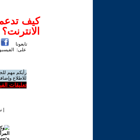
كيف تدعم-
الانترنت؟
تابعونا
على:
الفيسب
رأيكم مهم للج
للاطلاع وإضافة
تعليقات الف
|
ن