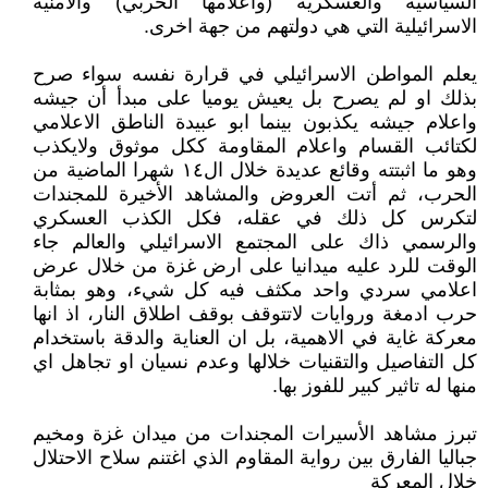
السياسية والعسكرية (واعلامها الحربي) والامنية
الاسرائيلية التي هي دولتهم من جهة اخرى.
يعلم المواطن الاسرائيلي في قرارة نفسه سواء صرح
بذلك او لم يصرح بل يعيش يوميا على مبدأ أن جيشه
واعلام جيشه يكذبون بينما ابو عبيدة الناطق الاعلامي
لكتائب القسام واعلام المقاومة ككل موثوق ولايكذب
وهو ما اثبتته وقائع عديدة خلال ال١٤ شهرا الماضية من
الحرب، ثم أتت العروض والمشاهد الأخيرة للمجندات
لتكرس كل ذلك في عقله، فكل الكذب العسكري
والرسمي ذاك على المجتمع الاسرائيلي والعالم جاء
الوقت للرد عليه ميدانيا على ارض غزة من خلال عرض
اعلامي سردي واحد مكثف فيه كل شيء، وهو بمثابة
حرب ادمغة وروايات لاتتوقف بوقف اطلاق النار، اذ انها
معركة غاية في الاهمية، بل ان العناية والدقة باستخدام
كل التفاصيل والتقنيات خلالها وعدم نسيان او تجاهل اي
منها له تاثير كبير للفوز بها.
تبرز مشاهد الأسيرات المجندات من ميدان غزة ومخيم
جباليا الفارق بين رواية المقاوم الذي اغتنم سلاح الاحتلال
خلال المعركة