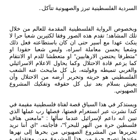
السردية الفلسطينية تبرز والصهيونية تتآكل..
وبخصوص الرواية الفلسطينية المقدمة للعالم من خلال
تلك المشاهد؛ تقدم هذه الصور وفقا لكثيرين شعبا حرا لا
ينكث عهدا مع أسير حتى ان كان باستطاعته فعل ذلك
وشعبا يحسن معاملة اسراه، وليس شعبا حقودا او
"متطرفا يحتضن الارهابيين" او متعطشا للدم او الانتقام
كما يزعم قادة الاحتلال وكما يحاول الاعلام الاسرائيلي
والغربي تنميطه وقولبته، بل كل مايبحث عنه الشعب
الفلسطيني هو حريته وتحرير أرضه من الاحتلال وأن
يعيش بسلام بعد نيل كل حقوقه وتفكيك المشروع
الصهيوني.
ويستذكر في هذا السياق قصة لفتاة فلسطينية مقيمة في
كندا نشرت عبر انستغرام قصتها، فصلها رب عملها الذي
تبين انه داعم لإسرائيل عندما سألها : “مامعنى هتاف
فلسطين حرة من النهر للبحر؟”، فأجابته، “اي أننا نريد
تحريرها من المشروع الصهيوني من بحرها إلى نهرها
وعندها تصبح حرة من هذا المشروع ومن معتقداته و