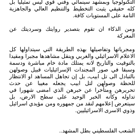
التكنولوجيا وبمشهد سينمائي وفني قوي ليس تمثيليا بل
كله حقيقي يثبت التخطيط والتنظيم العالي والجاهزية
التامة على المستويات كافة.
ومن الذكاء ان تقوم بتصدير روايتك وسرديتك عن
المعركة
ومجرياتها وتفاصيلها بهذه الطريقة التي سيتداولها كل
الاعلام الاسرائيلي والغربي وينقل مشاهدها مجبرا ومقيدا
بالتوقيت والتاريخ لانه يمتلك مادة خام مباشرة ودسمة
وسبقا في صور المجندات الإسرائيليات قبيل وصولهن
بالتبادل الى تل ابيب، بل إن تجاهل المساهد او الانتظار
للحظة وصولهن لتل ابيب يجعله مغيبا عن حدث
تحريرهن ومتأخرا عن خبرهن الذي امضى شهورا في
تداوله وكأنه الخبر الوحيد على سطح الارض، بل
سيتعرض إعلامهم لنقد من جمهوره ومن مؤيدي اسرائيل
وذوي الاسرى الاسرائيليين.
الشعب الفلسطيني بطل المشهد..