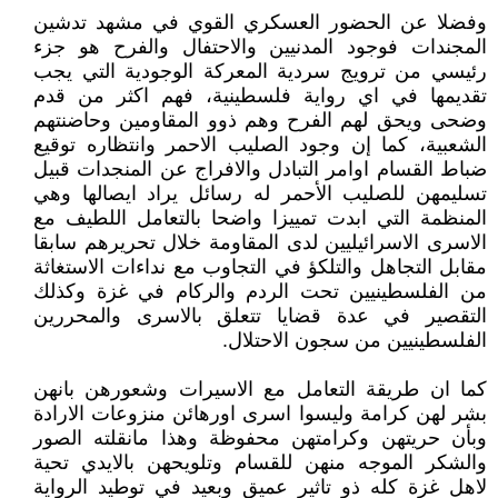
وفضلا عن الحضور العسكري القوي في مشهد تدشين
المجندات فوجود المدنيين والاحتفال والفرح هو جزء
رئيسي من ترويج سردية المعركة الوجودية التي يجب
تقديمها في اي رواية فلسطينية، فهم اكثر من قدم
وضحى ويحق لهم الفرح وهم ذوو المقاومين وحاضنتهم
الشعبية، كما إن وجود الصليب الاحمر وانتظاره توقيع
ضباط القسام اوامر التبادل والافراج عن المنجدات قبيل
تسليمهن للصليب الأحمر له رسائل يراد ايصالها وهي
المنظمة التي ابدت تمييزا واضحا بالتعامل اللطيف مع
الاسرى الاسرائيليين لدى المقاومة خلال تحريرهم سابقا
مقابل التجاهل والتلكؤ في التجاوب مع نداءات الاستغاثة
من الفلسطينيين تحت الردم والركام في غزة وكذلك
التقصير في عدة قضايا تتعلق بالاسرى والمحررين
الفلسطينيين من سجون الاحتلال.
كما ان طريقة التعامل مع الاسيرات وشعورهن بانهن
بشر لهن كرامة وليسوا اسرى اورهائن منزوعات الارادة
وبأن حريتهن وكرامتهن محفوظة وهذا مانقلته الصور
والشكر الموجه منهن للقسام وتلويحهن بالايدي تحية
لاهل غزة كله ذو تاثير عميق وبعيد في توطيد الرواية