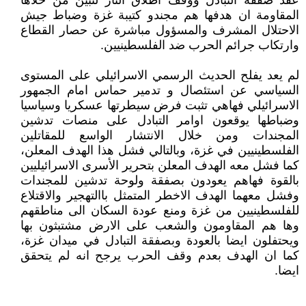
عقد صفقة التبادل ووقف اطلاق النار لتبين من خلاها
المقاومة ان هدفها هم مجندو كتيبة غزة وضباط جيش
الاحتلال المشرف والمسؤول مباشرة عن حصار القطاع
وارتكاب جرائم الحرب ضد الفلسطينيين.
لم يعد يفلح الحديث الرسمي الاسرائيلي على المستوى
السياسي عن استئصال و تدمير حماس امام الجمهور
الاسرائيلي فهاهي تثبت فرض سيطرتها عسكريا وسياسيا
وضباطها يوقعون اوامر التبادل على منصات تدشين
المجندات ومن خلال الانتشار الواسع للمقاتلين
الفلسطينيين في غزة، وبالتالي فشل هذا الهدف المعلن،
كما فشل معه الهدف المعلن بتحرير الأسرى الاسرائيليين
بالقوة فهاهم يعودون بصفقة ولوحة تدشين للمجندات
وفشل معهما الهدف الاخطر المتمثل باالتهجير والاقتلاع
للفلسطينيين من غزة ومنع عودة السكان الى مناطقهم
وها هم المقاومون والشعب على الارض مشتبثون بها
ويحتفلون ايضا بالعودة وبصفقة التبادل في ميدان غزة،
كما ان الهدف بعدم وقف الحرب يرجح انه لم يتحقق
ايضا.