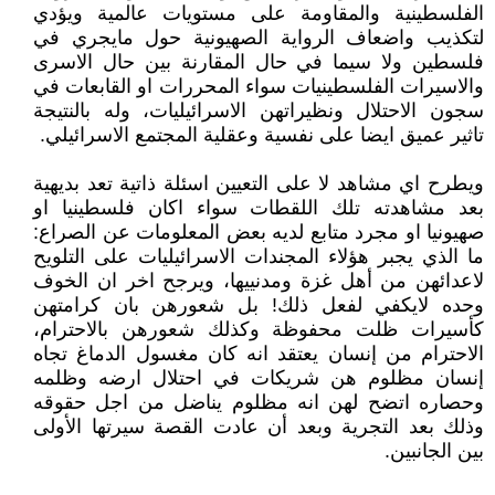
الفلسطينية والمقاومة على مستويات عالمية ويؤدي
لتكذيب واضعاف الرواية الصهيونية حول مايجري في
فلسطين ولا سيما في حال المقارنة بين حال الاسرى
والاسيرات الفلسطينيات سواء المحررات او القابعات في
سجون الاحتلال ونظيراتهن الاسرائيليات، وله بالنتيجة
تاثير عميق ايضا على نفسية وعقلية المجتمع الاسرائيلي.
ويطرح اي مشاهد لا على التعيين اسئلة ذاتية تعد بديهية
بعد مشاهدته تلك اللقطات سواء اكان فلسطينيا او
صهيونيا او مجرد متابع لديه بعض المعلومات عن الصراع:
ما الذي يجبر هؤلاء المجندات الاسرائيليات على التلويح
لاعدائهن من أهل غزة ومدنييها، ويرجح اخر ان الخوف
وحده لايكفي لفعل ذلك! بل شعورهن بان كرامتهن
كأسيرات ظلت محفوظة وكذلك شعورهن بالاحترام،
الاحترام من إنسان يعتقد انه كان مغسول الدماغ تجاه
إنسان مظلوم هن شريكات في احتلال ارضه وظلمه
وحصاره اتضح لهن انه مظلوم يناضل من اجل حقوقه
وذلك بعد التجرية وبعد أن عادت القصة سيرتها الأولى
بين الجانبين.