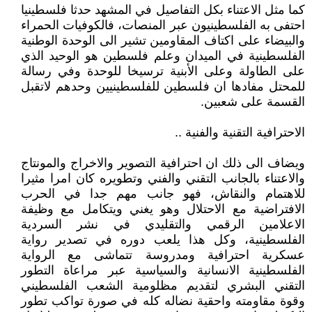
كما مثل الاعتناء بكل التفاصيل في المشهد حدثا فلسطينيا
احتفى به الفلسطينيون عبر المنصات، فالكوفيات الحمراء
والبيضاء على اكتاف المقاومين تشير الى الوحدة الوطنية
الفلسطينية في الميدان وعلم فلسطين هو الوحيد الذي
على الطاولة وعلى الأبنية ترسيخا للوحدة وفي رسالة
للمحتل مفادها ان فلسطين للفلسطينيين وحدهم لاتقبل
القسمة على شعبين.
الاحترافية التقنية والفنية ..
ويضاف الى ذلك ان احترافية التصوير والاخراج والمونتاج
والاعتناء بالجانب التقني والفني وتطويره كان امرا مثيرا
للاهتمام والنقاش، فهو جانب مهم جدا في الحرب
الافتراضية مع الاحتلال وهو يغني ويتكامل مع وظيفة
الاعلامين الرقمي والتقليدي في نشر السردية
الفلسطينية، وكل هذا يلعب دوره في تصدير رواية
عسكرية احترافية ومدروسة تتماشى مع الرواية
الفلسطينية الانسانية والسياسية عبر مراعاة التطور
التقني البشري لتقديم مظلومية الشعب الفلسطيني
وقوة مقاومته واحقية نضاله كله في صورة تواكب تطور