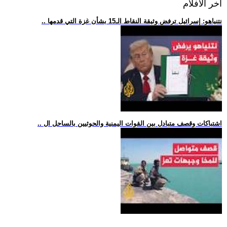
اخر الافلام
.. نتنياهو: إسرائيل ترفض وثيقة النقاط الـ15 بشأن غزة التي قدمها
.. اشتباكات وقصف متبادل بين القوات اليمنية والحوثيين بالساحل ال