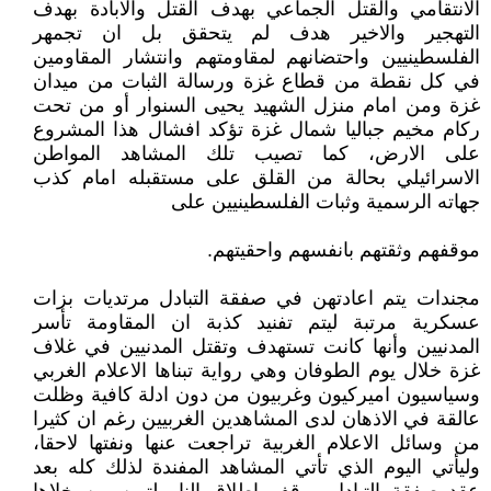
الانتقامي والقتل الجماعي بهدف القتل والابادة بهدف
التهجير والاخير هدف لم يتحقق بل ان تجمهر
الفلسطينيين واحتضانهم لمقاومتهم وانتشار المقاومين
في كل نقطة من قطاع غزة ورسالة الثبات من ميدان
غزة ومن امام منزل الشهيد يحيى السنوار أو من تحت
ركام مخيم جباليا شمال غزة تؤكد افشال هذا المشروع
على الارض، كما تصيب تلك المشاهد المواطن
الاسرائيلي بحالة من القلق على مستقبله امام كذب
جهاته الرسمية وثبات الفلسطينيين على
موقفهم وثقتهم بانفسهم واحقيتهم.
مجندات يتم اعادتهن في صفقة التبادل مرتديات بزات
عسكرية مرتبة ليتم تفنيد كذبة ان المقاومة تأسر
المدنيين وأنها كانت تستهدف وتقتل المدنيين في غلاف
غزة خلال يوم الطوفان وهي رواية تبناها الاعلام الغربي
وسياسيون اميركيون وغربيون من دون ادلة كافية وظلت
عالقة في الاذهان لدى المشاهدين الغربيين رغم ان كثيرا
من وسائل الاعلام الغربية تراجعت عنها ونفتها لاحقا،
وليأتي اليوم الذي تأتي المشاهد المفندة لذلك كله بعد