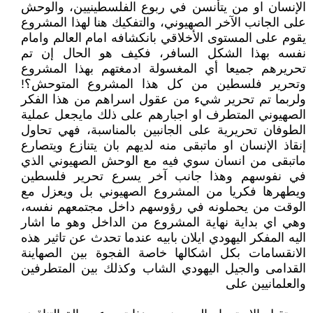
الإنسان او من يتأنسن في ربوع الفلسطينيين، والوحش
على الجانب الآخر الصهيوني، والتفكيك هنا لهذا المشروع
يقوم على المستوى الأخلاقي بانكشافه امام العالم وامام
نفسه بهذا الشكل السافر، فكيف هو الحال إن تم
تحريرهم جميعا أي المغسولة ادمغتهم بهذا المشروع
وتحرير فلسطين من كل هذا المشروع المتوحش؟!
ولربما تم تحرير شيء من عقول اسراهم من هذا الفكر
الصهيوني المتطرف او اجبارهم على ذلك مايجعل عملية
الطوفان تحريرية على الجانبين بالمناسبة، فهي تحاول
إنقاذ الإنسان او ماتبقى منه لديهم بان يتنازع ويتصارع
ماتبقى من انسان سوي فيه مع الوحش الصهيوني الذي
في نفوسهم وهذا جانب آخر يسرع تحرير فلسطين
ويطهرها فكريا من المشروع الصهيوني بل ويعزل مع
الوقت من يحملونه في رؤوسهم داخل مجتمعهم نفسه،
وهي اي بداية نهاية المشروع من الداخل وهو ما اشار
اليه المفكر اليهودي ايلان بابيه عندما تحدث عن تاثير هذه
الانقسامات بكل اشكالها خاصة الفجوة بين الصهاينة
القدامى والجيل اليهودي الشاب وكذلك بين المتطرفين
والعلمانيين على