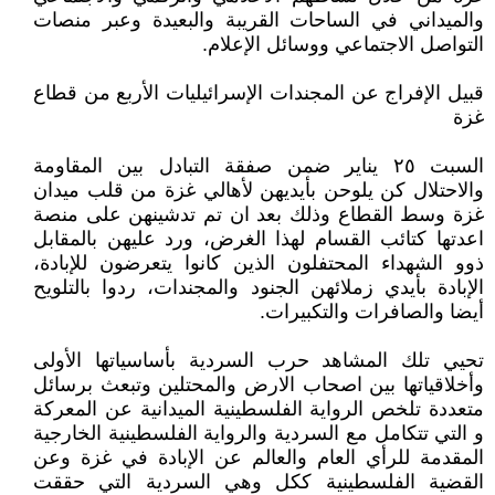
والميداني في الساحات القريبة والبعيدة وعبر منصات
التواصل الاجتماعي ووسائل الإعلام.
قبيل الإفراج عن المجندات الإسرائيليات الأربع من قطاع
غزة
السبت ٢٥ يناير ضمن صفقة التبادل بين المقاومة
والاحتلال كن يلوحن بأيديهن لأهالي غزة من قلب ميدان
غزة وسط القطاع وذلك بعد ان تم تدشينهن على منصة
اعدتها كتائب القسام لهذا الغرض، ورد عليهن بالمقابل
ذوو الشهداء المحتفلون الذين كانوا يتعرضون للإبادة،
الإبادة بأيدي زملائهن الجنود والمجندات، ردوا بالتلويح
أيضا والصافرات والتكبيرات.
تحيي تلك المشاهد حرب السردية بأساسياتها الأولى
وأخلاقياتها بين اصحاب الارض والمحتلين وتبعث برسائل
متعددة تلخص الرواية الفلسطينية الميدانية عن المعركة
و التي تتكامل مع السردية والرواية الفلسطينية الخارجية
المقدمة للرأي العام والعالم عن الإبادة في غزة وعن
القضية الفلسطينية ككل وهي السردية التي حققت