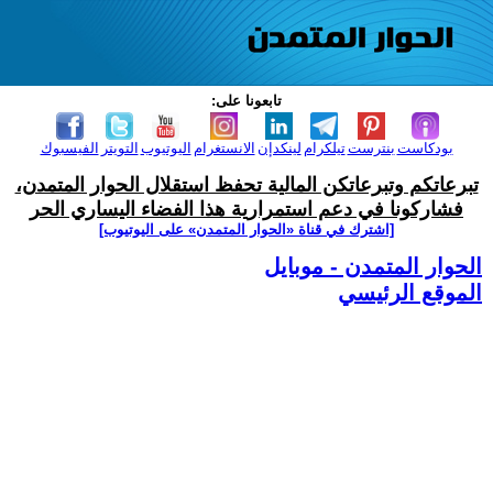
تابعونا على:
بودكاست
بنترست
تيلكرام
لينكدإن
الانستغرام
اليوتيوب
التويتر
الفيسبوك
تبرعاتكم وتبرعاتكن المالية تحفظ استقلال الحوار المتمدن،
فشاركونا في دعم استمرارية هذا الفضاء اليساري الحر
[اشترك في قناة ‫«الحوار المتمدن» على اليوتيوب]
الحوار المتمدن - موبايل
الموقع الرئيسي