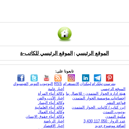
الموقع الرئيسي
الموقع الرئيسي للكاتب-ة
|
تابعونا على:
بنترست
تيلكرام
لينكدإن
الانستغرام
RSS
اليوتيوب
التويتر
الفيسبوك
الموقع الرئيسي
أخبار عامة
هيئة ادارة الحوار المتمدن - للإتصال بنا
وكالة أنباء المرأة
إحصائيات مؤسسة الحوار المتمدن
اخبار الأدب والفن
قواعد النشر
وكالة أنباء اليسار
ابرز كتاب / كاتبات الحوار المتمدن
وكالة أنباء العلمانية
يوتيوب التمدن
وكالة أنباء العمال
مكتبة التمدن
وكالة أنباء حقوق الإنسان
عدد الزوار: 3,430,117,050
اخبار الرياضة
اضافة موضوع جديد
اخبار الاقتصاد