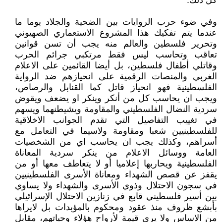
كل ذلك.
وفي ضوء حرب الروايات بين الضحية والجلاد يوما ما
عندما يتم تفكيك هذا المشروع الاستعماري الصهيوني
وتحرير فلسطين والعالم منه يجب أن تسن قوانين
تعاقب وتحاسب ليس فقط مرتكبي جرائم الحرب
وقاتلي أطفال فلسطين، بل أيضا القائمين على الاعلام
الغربي والمنصات الرقمية على انحيازهم ضد الرواية
الفلسطينية فهو انحياز قاتل كما القنابل والرصاص،
ويجب ان يحاسب كل من أنكر وينكر او يضعف ويقوض
سردية النضال الفلسطيني والمقاومة ويشيطنهما ويسهم
في تغييب التفاصيل التي تقدم الجوانب الاخلاقية
للفلسطينيين شعبا ومقاومة ولاسيما في التعامل مع
أسراهم، وكذلك يجب ان يحاسب اي من الشخصيات
العامة ووسائل الاعلام من ينكر سردية المعاناة
الفلسطينية ويحاربها إعلاميا أو لا يتعاطف معها أو من
يقفز عن قصص الشهداء ومعاناة الأسرى الفلسطينيين
في سجون الاحتلال وذوي الأسرى والشهداء ولا يساوي
بين أسير فلسطيني قابع في زنازين الاحتلال الإسرائيلي
بأبشع ظروف منذ عقود ومحكوم بالمؤبدات بل لايراها
من الاساس ولا يرى قيمة لأرواح هؤلاء وحياتهم، مقابل