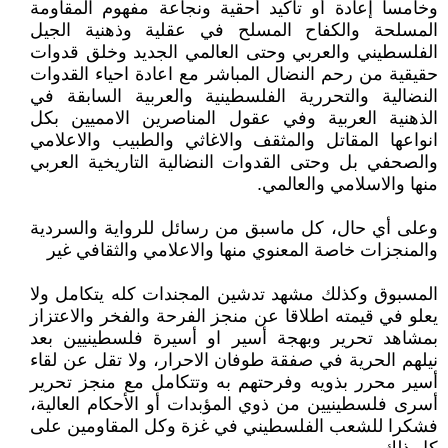
وخامسا إعادة أو تأكيد أحقية ونجاعة مفهوم المقاومة
المسلحة والكفاح المسلح في عقلية وذهنية الجيل
الفلسطيني والعربي وحتى العالمي الجديد وخلق قدوات
حقيقية من رحم النضال المباشر مع اعادة احياء القدوات
النضالية والتحررية الفلسطينية والعربية السابقة في
الذهنية العربية وفي عقول المناصرين الامميين بكل
انواعها المقاتل والمثقف والاغاثي والطبيب والاعلامي
والصحفي بل وحتى القدوات النضالية التاريخية العربي
منها والاسلامي والعالمي.
وعلى أي حال، كل ماسبق من رسائل للرواية والسردية
والمنجزات خاصة المعنوي منها والاعلامي والثقافي غير
المسبوق وكذلك مشهد تدشين المجندات كله يتكامل ولا
يعلو في قيمته اطلاقا عن منجز الفرحة والفخر والاعتزاز
بمشاهد تحرير وبهجة أسير او أسيرة فلسطينيين بعد
نيلهم الحرية في صفقة طوفان الاحرار، ولا تقل عن لقاء
أسير محرر بذويه وفرحتهم به وتتكامل مع منجز تحرير
أسرى فلسطينيين من ذوي المؤبدات أو الأحكام العالية،
فشكرا للشعب الفلسطيني في غزة وكل المقاومين على