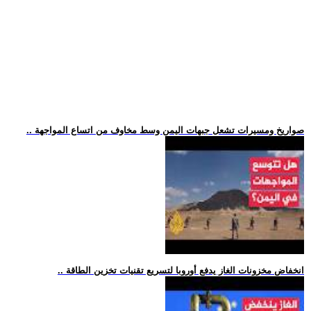
.. صواريخ ومسيرات تشعل جبهات اليمن وسط مخاوف من اتساع المواجهة
.. انخفاض مخزونات الغاز يدفع أوروبا لتسريع تقنيات تخزين الطاقة