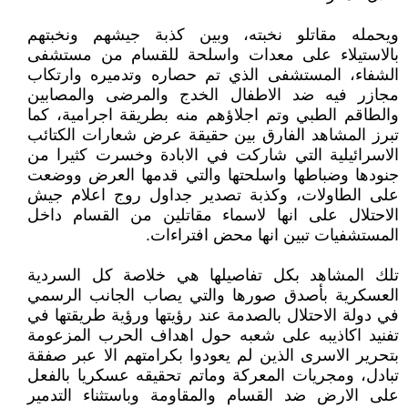
ويحمله مقاتلو نخبته، وبين كذبة جيشهم ونخبتهم
بالاستيلاء على معدات واسلحة للقسام من مستشفى
الشفاء، المستشفى الذي تم حصاره وتدميره وارتكاب
مجازر فيه ضد الاطفال الخدج والمرضى والمصابين
والطاقم الطبي وتم اجلاؤهم منه بطريقة اجرامية، كما
تبرز المشاهد الفارق بين حقيقة عرض شعارات الكتائب
الاسرائيلية التي شاركت في الابادة وخسرت كثيرا من
جنودها وضباطها واسلحتها والتي قدمها العرض ووضعت
على الطاولات، وكذبة تصدير جداول روج اعلام جيش
الاحتلال على انها لاسماء مقاتلين من القسام داخل
المستشفيات تبين انها محض افتراءات.
تلك المشاهد بكل تفاصيلها هي خلاصة كل السردية
العسكرية بأصدق صورها والتي يصاب الجانب الرسمي
في دولة الاحتلال بالصدمة عند رؤيتها ورؤية طريقتها في
تفنيد اكاذيبه على شعبه حول اهداف الحرب المزعومة
بتحرير الاسرى الذين لم يعودوا بكرامتهم الا عبر صفقة
تبادل، ومجريات المعركة وماتم تحقيقه عسكريا بالفعل
على الارض ضد القسام والمقاومة وباستثناء التدمير