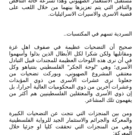
مستقبل الاستعمار الصهيوني وهذا تسرعه حالة التناقض
والتنافر التي يتم تعزيزها بينهما من خلال اللعب على
قضية الاسرى والاسيرات الاسرائيليات.
السردية تسهم في المكتسبات..
صحيح أن التضحيات عظيمة في صفوف اهل غزة
ومقاتليها ولكن شكرا لكل الأبطال الذين بذلوا وأسهموا
في أن نرى هذه اللوحات العظيمة للمجندات قبيل التبادل
الأسرى؛ وهي "لوحة الجكر" الفلسطيني بنتنياهو وكل
معتنقي المشروع الصهيوني، وبوركت تضحيات من
جعلونا نرى عشرات الأسرى من ذوي المؤبدات
وعشرات آخرين من ذوي المحكوميات العالية أحرارا، بل
إن ذوي الأسرى والمعتقلين الفلسطينيين هم أكثر من
يفهمون تلك المشاعر.
ومن بين المنجزات التي نتجت عن التضحيات الكبيرة
والمعركة والجرائم والاستثمار الجيد للرواية الفلسطينية
وهي من المنجزات التي تحققت كليا او جزئيا خلال
المعركة: