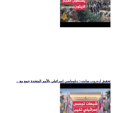
.. تحقيق لـ-دروب سايت-: دبلوماسي إسرائيلي بالأمم المتحدة جمع مع