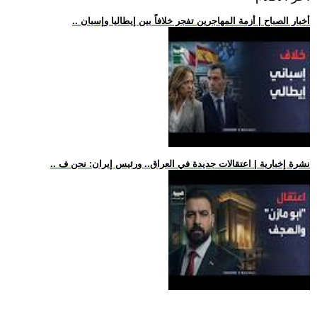
.. أخبار الصباح | أزمة المهاجرين تفجر خلافاً بين إيطاليا وإسبان
.. نشرة إخبارية | اعتقالات جديدة في العراق.. ورئيس إيران: نحن ف