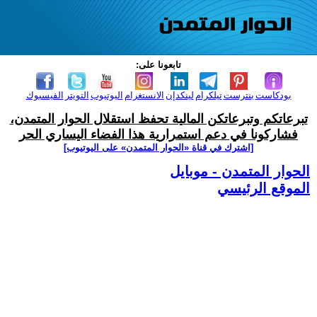
تابعونا على:
بودكاست
بنترست
تيلكرام
لينكدإن
الانستغرام
اليوتيوب
التويتر
الفيسبوك
تبرعاتكم وتبرعاتكن المالية تحفظ استقلال الحوار المتمدن،
فشاركونا في دعم استمرارية هذا الفضاء اليساري الحر
[اشترك في قناة ‫«الحوار المتمدن» على اليوتيوب]
الحوار المتمدن - موبايل
الموقع الرئيسي