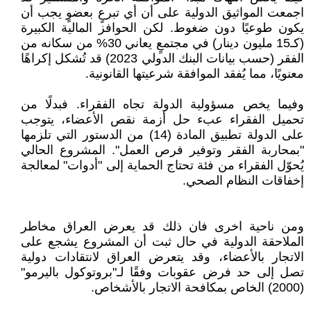
اجمعت المواثيق الدولية على أن أي تبرعٍ بعضوٍ يجب أن
يكون طوعيًا دون ضغوط. لكن الحوافز المالية الكبيرة
(كـ15 مليون دينار) في مجتمعٍ يعاني 30% من سكانه من
الفقر (حسب بيانات البنك الدولي 2023) قد تُشكل إكراهًا
معنويًا، مما يُفقد الموافقة شرعيتها القانونية.
وفيما يخص مسؤولية الدولة تجاه الفقراء. فبدلًا من
تحميل الفقراء عبء حل أزمة نقص الأعضاء، يتوجب
على الدولة تطبيق المادة (14) من الدستور التي تلزمها
"بمحاربة الفقر وتوفير فرص العمل". المشروع الحالي
يُحوّل الفقراء من فئة تحتاج الحماية إلى "أدوات" لمعالجة
إخفاقات النظام الصحي.
ومن ناحية اخرى فان ذلك قد يعرض العراق مخاطر
الملاحقة الدولية في حال ثبت أن المشروع يشجع على
الاتجار بالأعضاء، وقد يتعرض العراق لانتقادات دولية
تصل إلى حد فرض عقوبات وفقًا لـ"بروتوكول باليرمو"
(2000) الخاص بمكافحة الاتجار بالأشخاص.