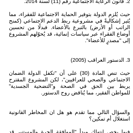
2. قانون الرعاية الاجتماعية رقم (11) لسنة 2014.
حيث يُلزم الدولة بتوفير الحماية الاجتماعية للفقراء، مما
يُثير إشكاليةً في مشروعية ربط الدعم الاجتماعي (كمنح
الراتب أو الأرض) بالتبرع بالأعضاء. فبدلًا من تحسين
أوضاع الفقراء عبر سياسات إنمائية، قد يُحوّلهم المشروع
إلى "مصدرٍ للأعضاء".
3. الدستور العراقب (2005)
حيث تنص المادة (30) على أن "تكفل الدولة الضمان
الاجتماعي والصحي للعراقيين"، لكن المشروع المقترح
يربط بين الحق في الصحة و"التضحية الجسدية"
للمواطن الفقير، مما يُناقض روح الدستور.
والسؤال التالي مما تقدم هو هل ان المخاطر القانونية
استغلال أم تمكين؟
فيما يخص انتهاك مبدأ "الموافقة الحرة والمستنير قد