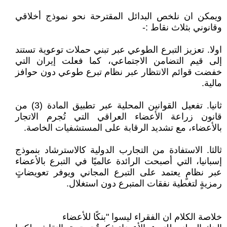
ويمكن ان نلخص البدائل المقترحة نحو نموذج أخلاقي
وقانوني بثلاث نقاط :-
اولا. تعزيز التبرع الطوعي عبر تبني حملات توعوية تستند
إلى قيم التضامن الاجتماعي، كما فعلت إيران التي
خفضت قوائم الانتظار عبر نظام تبرع طوعي دون حوافز
مالية.
ثانيا. تفعيل القوانين المحلية عبر تطبيق المادة (3) من
قانون زراعة الأعضاء العراقي التي تُجرم الاتجار
بالأعضاء، مع تشديد الرقابة على المستشفيات الخاصة.
ثالثا. الاستفادة من التجارب الدولية كالاسترشاد بنموذج
إسبانيا، التي أصبحت الرائدة عالميًا في التبرع بالأعضاء
عبر نظامٍ يعتمد على التبرع المجاني ويوفر تعويضاتٍ
رمزيةٍ لتغطية نفقات المتبرع دون استغلال.
خلاصة الكلام ان الفقراء ليسوا "بنكًا للأعضاء