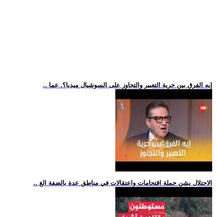
.. إيه الفرق بين حرية التعبير والتجاوز على السوشيال ميديا؟. عما
.. الاحتلال يشن حملة اقتحامات واعتقالات في مناطق عدة بالضفة الغ