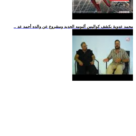
.. محمد عدوية يكشف كواليس ألبومه الجديد ومشروع عن والده أحمد عد