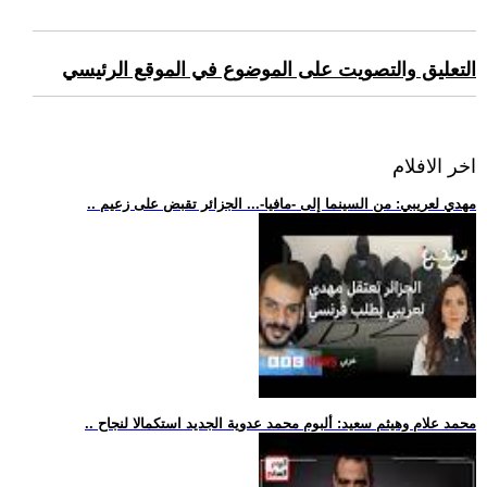
التعليق والتصويت على الموضوع في الموقع الرئيسي
اخر الافلام
.. مهدي لعريبي: من السينما إلى -مافيا-... الجزائر تقبض على زعيم
.. محمد علام وهيثم سعيد: ألبوم محمد عدوية الجديد استكمالا لنجاح