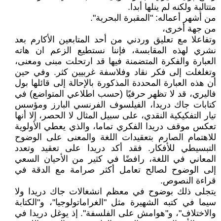
متتالية ولكنه لم ينلها أبدا.
من أشهر أعماله: "المقبرة البحرية".
من جهة أخرى،
وتفاعلا مع تعليق وردني من أحد المتابعين الأكارم بعد
نشري لهذه المقابسة، فإننا نستطيع الزعم ان هاته
العبارة والفكرة المتضمنة فيها قد ارتحلت مبنى ومعنى،
وتغلغلت إلى فكر نقاد وفلاسفة غربيين كثر. وفي حين
أن هذه العبارة المحددة المذكورة بالإحالة إلى قائلها بول
فاليري، قد لا تظهر حرفيًا (حسب اطلاعي المتواضع) في
كتابات جاك دريدا، الفيلسوف الفرنسي البارز ومؤسس
تيار التفكيكية النقدي، على سبيل المثال لا الحصر، إلا أنها
تعكس موقف دريدا الفكري تماما، والذي يعطي الأولوية
للاهتمام الصارم بتعقيدات اللغة والمعنى على الوضوح
التبسيطي للأفكار. فقد أكد دريدا على تعقيد وتعدد
المعاني في اللغة، رافضًا في كثير من الأحيان السعي
إلى الوضوح لصالح تعامل أكثر صرامة مع الدقة في
قراءة النصوص.
يتجلى ذلك بوضوح في معظم انشغالات جاك دريدا ولا
سيما في كتبه الشهيرة مثل "الغراماتولوجيا"، و"الكتابة
والاختلاف"، و"هوامش على الفلسفة". إذ يوغل دريدا في