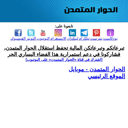
تابعونا على:
بودكاست
بنترست
تيلكرام
لينكدإن
الانستغرام
اليوتيوب
التويتر
الفيسبوك
تبرعاتكم وتبرعاتكن المالية تحفظ استقلال الحوار المتمدن،
فشاركونا في دعم استمرارية هذا الفضاء اليساري الحر
[اشترك في قناة ‫«الحوار المتمدن» على اليوتيوب]
الحوار المتمدن - موبايل
الموقع الرئيسي