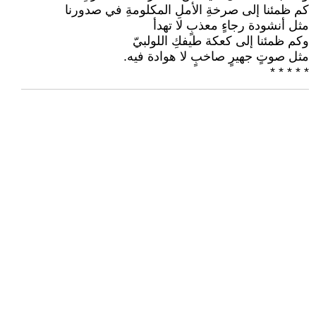
كم ظمئنا إلى صرخةِ الأملِ المكلومةِ في صدورنا
مثل أنشودة رجاءٍ معذبٍ لا تهدأ
وكم ظمئنا إلى كعكة طيفكِ اللولبيّ
مثل صوتٍ جهيرٍ صاخبٍ لا هوادة فيه.
* * * * *