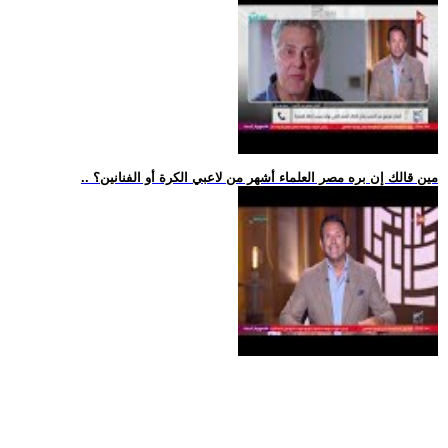
.. مين قالك إن بره مصر العلماء أشهر من لاعبي الكرة أو الفنانين؟