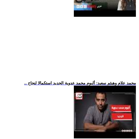
.. محمد علام وهيثم سعيد: ألبوم محمد عدوية الجديد استكمالا لنجاح