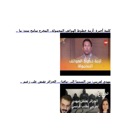
.. كلمة أخيرة -أزمة خطوط الهواتف المحمولة.. المخرج سامح سند: ما
.. مهدي لعريبي: من السينما إلى -مافيا-... الجزائر تقبض على زعيم