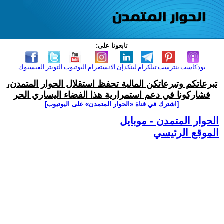
تابعونا على:
بودكاست
بنترست
تيلكرام
لينكدإن
الانستغرام
اليوتيوب
التويتر
الفيسبوك
تبرعاتكم وتبرعاتكن المالية تحفظ استقلال الحوار المتمدن،
فشاركونا في دعم استمرارية هذا الفضاء اليساري الحر
[اشترك في قناة ‫«الحوار المتمدن» على اليوتيوب]
الحوار المتمدن - موبايل
الموقع الرئيسي