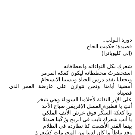
دورة اللولب..
قصيدة: حكمت الحاج
(إلى كليوباترا)
شعركِ بكل التواءاته وانعطافاته
استحضرتُ مخططاته ليكون كعكة المرمر
ويجعلنا نفقد درس الحياة وينسينا الانسجامَ
أمضينا أيامنا ونحن نتوازن على عارضة العمر الذي
قضيناه
على الإبر النفاثة لأحلامنا السوداء وهي تتبخر
أنتِ يا فطيرة العسل الإفريقي صباح الأحد
ويا كعكة السكَّر فوق عرش الأنف الملكي
يا أنتِ شعركِ ثابت في الريح ورُكَبنا صدئةٌ
بينما القدر الأشعث كنا نطارده في الظلام
وقد تباطأ ما كان لدينا من المحرمات كشَعركِ