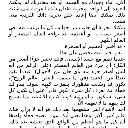
الآن، أثناء وجودك مع الجسد، أو بعد مغادرتك له. يمكنك
العودة إلى الواحد وتجربة فقدان ذاتك الفردية متى شئت
ذلك. يمكنك أيضًا إعادة خلق تجربة ذاتك الفردية متى
شئت.
يمكنك تجربة أي جانب من جوانب كل ما ترغب فيه، في
أصغر نسبة له أو أعظمه. قد تواجه العالم المصغر أو
العالم الكبير.
• قد أختبر الجسيم أو الصخرة.
- نعم. جيد. أنت تحصل على هذا.
عندما تقيم مع جسد الإنسان، فإنك تختبر جزءًا أصغر من
الكل؛ أي جزء من العالم المصغر (على الرغم من أنه
ليس أصغر جزء منه بأي حال من الأحوال). عندما تقيم
بعيدًا عن الجسد (في ما يسميه البعض "عالم الروح")،
تكون قد وسّعت منظورك بقفزات كمية. سوف يبدو لك
فجأة أنك تعرف كل شيء؛ تكون قادراً على أن تكون كل
شيء. سيكون لديك رؤية كونية كبيرة للأشياء، مما يسمح
لك بفهم ما لا تفهمه الآن.
أحد الأشياء التي ستفهمها بعد ذلك هو أنه لا يزال هناك
عالم كبير، أكبر. وهذا يعني أنك سوف تصبح فجأة واضحًا
أن كل ما هو أعظم من الواقع الذي تعيشه بعد ذلك.