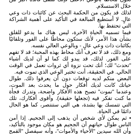
خلال الاستسلام.
لذلك قد يكون من الحكمة البحث عن كائنات ذات وعي
عالٍ. لا أستطيع المبالغة في التأكيد على أهمية الشراكة
التي تحتفظ بها.
فيما تسميه الحياة الآخرة، ليس هناك ما يدعو للقلق
بشأن هذا الأمر، لأنك ستكون محاطًا على الفور وتلقائيًا
بكائنات ذات وعي عالٍ - وبالوعي العالي نفسه.
ومع ذلك، قد لا تعرف أنك محاط بهذه المحبة؛ قد لا تفهم
على الفور. لذلك، قد يبدو لك كما لو أن لديك أشياء
"تحدث" لك؛ أنك تحت نزوة أي ثروات تعمل في الوقت
الحالي. في الحقيقة، أنت تختبر الوعي الذي تموت فيه.
البعض منكم لديه توقعات دون أن يعرفوا ذلك. طوال
حياتك كانت لديك أفكار حول ما يحدث بعد الموت،
وعندما "تموت" تصبح هذه الأفكار واضحة، وتدرك فجأة
ما كنت تفكر فيه (تجعلها حقيقة). وأقوى أفكارك، تلك
التي تتمسك بها بشدة، هي التي ستنتصر، كما هو الحال
دائمًا في الحياة.
• ثم يمكن لأي شخص أن يذهب إلى الجحيم. إذا آمن
الناس طوال حياتهم أن الجحيم هو مكان موجود بالتأكيد،
وأن الله سيدين "الأحياء والأموات"، وأنه سيفصل "القمح