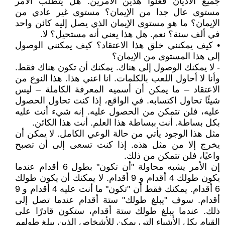
جميع الأديان فعلوا هذين الأمرين. هل يتطلب الأمر
مستوى عال جدا من الإيمان؟ مستوى غير عادي من
الإيمان؟ ما هو مستوى الإيمان الذي يصل إليه كائن واحد
في ألف سنة؟ نعم. هل هذا يعني أنه مستحيل؟ لا.
• كيف يمكنني خلق هذا الاعتقاد؟ كيف يمكنني الوصول
إلى هذا المستوى من الإيمان؟
- لا يمكنك الوصول إلى هناك. يمكنك أن تكون هناك فقط.
وأنا لا أحاول اللعب بالكلمات. انا اعني هذا. هذا النوع من
الاعتقاد – ما يمكن أن أسميه المعرفة الكاملة – ليس
شيئًا تحاول اكتسابه. في الواقع، إذا كنت تحاول الحصول
عليه، فلن تتمكن من الحصول عليه. إنه شيء أنت عليه
بكل بساطة. أنت ببساطة هذا العلم. أنت هذا الكائن.
مثل هذا الوجود يأتي من حالة الوعي الكامل. لا يمكن أن
يخرج إلا من مثل هذه. إذا كنت تسعى إلى أن تصبح
واعيًا، فلن تتمكن من ذلك.
إن الأمر يشبه محاولة "أن تكون" بطول 6 أقدام عندما
يكون طولك 4 أقدام و 9 أقدام. لا يمكنك أن يكون طولك
6 أقدام. يمكنك فقط أن "تكون" ما أنت عليه 4 أقدام و 9
أقدام. سوف "يبلغ طولك" ستة أقدام عندما تصل إلى
ذلك. عندما يبلغ طولك ستة أقدام، ستكون قادرًا على
القيام بكل الأشياء التي يمكن للأشخاص الذين يبلغ طولهم