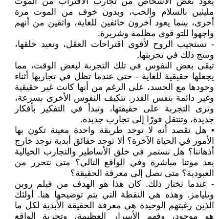
يعود بعض الأشخاص من تجارب الاقتراب من الموت
مليئين بالسلام والحب، وبدون خوف من الموت مرة
أخرى، بينما يعود آخرون خائفين للغاية، واثقين من أنهم
واجهوا للتو قوى مظلمة وشريرة.
- تستجيب الروح لأقوى اقتراحات العقل، وتعيد خلقها،
وتنتج ذلك في تجربتها.
تبقى بعض النفوس في تلك التجربة لبعض الوقت، مما
يجعلها حقيقية للغاية - حتى عندما تظل في تجاربها أثناء
وجودها مع الجسد، على الرغم من أنها كانت غير حقيقية
وغير دائمة بنفس القدر. تتكيف النفوس الأخرى بسرعة،
وترى التجربة على حقيقتها، وتبدأ في التفكير بأفكار
جديدة، وتنتقل فورًا إلى تجارب جديدة.
• هل تقصد أنه لا توجد طريقة واحدة معينة تكون بها
الأمور في الحياة الآخرة؟ ألا توجد حقائق أبدية توجد خارج
أذهاننا؟ هل نستمر في خلق الأساطير والتجارب الخيالية
بعد موتنا مباشرة وفي الواقع التالي؟ متى نتحرر من
العبودية؟ متى نصل إلى معرفة الحقيقة؟
- عندما تختار ذلك. كان هذا هو الهدف من فيلم روبن
ويليامز. وهذه هي النقطة التي يتم توضيحها هنا. أولئك
الذين رغبتهم الوحيدة هي معرفة الحقيقة الأبدية لكل ما
هو موجود، وفهم الأسرار العظيمة، وتجربة الواقع