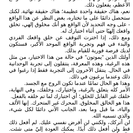
الأعظم، يفعلون ذلك.
نعم، هناك حقيقة واحدة عظيمة؛ هناك حقيقة نهائية. لكنك
ستحصل دائمًا على ما تختاره، بغض النظر عن هذا الواقع
- على وجه التحديد لأن الواقع هو أنك مخلوق إلهي، تخلق
واقعك إلهيًا حتى أثناء اختبارك له.
ومع ذلك، إذا اخترت التوقف عن خلق واقعك الفردي
والبدء في فهم وتجربة الواقع الموحد الأكبر، فستكون
لديك فرصة فورية للقيام بذلك.
أولئك الذين "يموتون" في حالة من هذا الاختيار، من مثل
هذه الرغبة، وهذه المعرفة، ينتقلون إلى تجربة الوحدانية
في الحال. ينتقل الآخرون إلى التجربة فقط إذا رغبوا في
ذلك وعندما يرغبون في ذلك.
وهذا هو الحال تمامًا عندما تكون الروح مع الجسد.
الأمر كله يتعلق بالرغبة، واختيارك، وخلقك، وفي النهاية،
خلقك غير القابل للخلق؛ أي اختبارك لما تم خلقه بالفعل.
هذا هو الخالق المخلوق. المحرك غير المتحرك. إنها الألف
والياء، ما قبل وما بعد، الجانب الآني دائمًا لكل شيء،
والذي تسميه الله.
لن أتركك، ولكنني لن أفرض نفسي عليك. لم أفعل ذلك
قط ولن أفعل ذلك أبدًا. يمكنك العودة إليّ متى شئت.