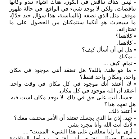
- ليس هناك تناقض في الكون. هناك أشياء تبدو وكأنها
تناقضات، ولكن لا يوجد شيء في الواقع. في حالة ظهور
موقف مثل الذي تصفه (بالمناسبة، هذا سؤال جيد جدًا)،
ما سيحدث هو أنكما ستتمكنان من الحصول على ما
تختارانه.
• كلاهما؟
- كلاهما.
• هل لي أن أسأل كيف؟
- يمكنك.
• تمام. كيف ...
- ما هو ظنك بالله؟ هل تعتقد أنني موجود في مكان
واحد، ومكان واحد فقط؟
• لا، أعتقد أنك موجود في كل مكان في وقت واحد.
أعتقد أن الله موجود في كل مكان.
- حسنا، أنت على حق في ذلك. لا يوجد مكان لست فيه.
هل تفهم هذا؟
• أعتقد ذلك.
- جيد. إذن ما الذي يجعلك تعتقد أن الأمر مختلف معك؟
• لأنك أنت الله وأنا مجرد بشر.
- أرى. ما زلنا معلقين على هذا الشيء "المميت" ....
• حسنًا، حسنًا... لنفترض أنني أفترض من أجل المناقشة