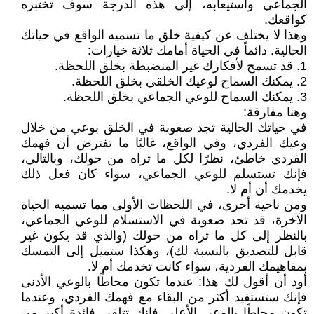
الجماعي واستيعابه، إلى هذه الدرجة سوف تختبره
كواقعك.
وهذا لا يختلف عن كيفية خلق ما تسميه الواقع في حياتك
الحالية. دائماً في الحياة أمامك ثلاثة خيارات:
1. قد تسمح لأفكارك غير المنضبطة بخلق اللحظة.
2. يمكنك السماح لوعيك الخلقي بخلق اللحظة.
3. يمكنك السماح للوعي الجماعي بخلق اللحظة.
وهنا مفارقة:
في حياتك الحالية تجد صعوبة في الخلق بوعي من خلال
وعيك الفردي، وفي الواقع، غالبًا ما تفترض أن فهمك
الفردي خاطئ، نظرًا لكل ما تراه من حولك، وبالتالي،
فإنك تستسلم للوعي الجماعي، سواء كان فعل ذلك
يخدمك أن أم لا.
ومن ناحية أخرى، في اللحظات الأولى مما تسميه الحياة
الآخرة، قد تجد صعوبة في الاستسلام للوعي الجماعي،
بالنظر إلى كل ما تراه من حولك (والذي قد يكون غير
قابل للتصديق بالنسبة لك)، وهكذا ستميل إلى التمسك
بمفاهيمك الفردية، سواء كانت تخدمك أم لا.
أود أن أقول لك هذا: عندما تكون محاطًا بالوعي الأدنى
فإنك ستستفيد أكثر من البقاء مع فهمك الفردي، وعندما
تكون محاطًا بالوعي الأعلى فإنك تتلقى فائدة أكبر من