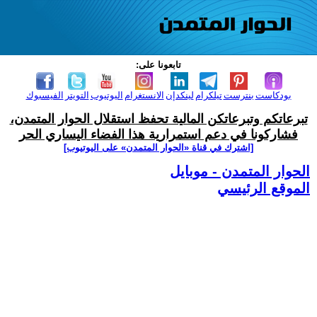
تابعونا على:
بودكاست
بنترست
تيلكرام
لينكدإن
الانستغرام
اليوتيوب
التويتر
الفيسبوك
تبرعاتكم وتبرعاتكن المالية تحفظ استقلال الحوار المتمدن،
فشاركونا في دعم استمرارية هذا الفضاء اليساري الحر
[اشترك في قناة ‫«الحوار المتمدن» على اليوتيوب]
الحوار المتمدن - موبايل
الموقع الرئيسي