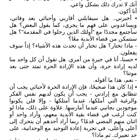
أنك لا تدرك ذلك بشكل واعي.
أنا أكون.
• أخبرني.. هل سيقابلني أقاربي وأحبائي بعد وفاتي،
ويساعدوني على فهم ما يجري، كما يقول البعض؟ هل
سأجتمع مجددًا مع "أولئك الذين رحلوا في المقدمة"؟ هل
سنتمكن من قضاء الأبدية معًا؟
- ماذا تختار؟ هل تختار أن تحدث هذه الأشياء؟ إذاً سوف
يفعلون.
• حسنا، أنا في حيرة من أمري. هل تقول أن كل واحد منا
لديه إرادة حرة، وأن هذه الإرادة الحرة تمتد حتى بعد
موتنا؟
- نعم، هذا ما أقوله.
• إذا كان هذا صحيحًا، فإن الإرادة الحرة لأحبائي يجب أن
تتطابق مع إرادتي - يجب أن يكون لديهم نفس الفكر
والرغبة التي أملكها، عندما أمتلكها - وإلا فلن يكونوا
موجودين بجانبي عندما أمارسها. علاوة على ذلك، ماذا لو
كنت أرغب في قضاء بقية الأبدية معهم، وأراد واحد أو
اثنان منهم المضي قدمًا؟ ربما أراد أحدهم أن يتحرك إلى
أعلى وأعلى، في تجربة إعادة التوحيد مع الوحدانية، على
حد تعبيرك. ثم ماذا؟