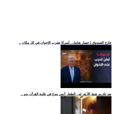
.. خارج الصندوق | حصار شامل.. أميركا تضرب الإخوان في كل مكان
.. بعد تكريم شيخ الأزهر له.. الطفل أنس يبدع في تلاوة القرآن بدو