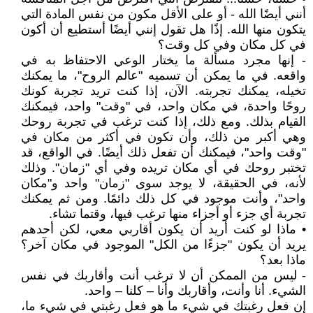
أنني أيضًا الله - أو على الأقل مكون من نفس المادة التي
يتكون منها الله. إذًا هل تقول إنني أيضًا أستطيع أن أكون
في كل مكان وفي كل وقت؟
- إنها مجرد مسألة ما يختار الوعي الاحتفاظ به في
واقعه. في ما يمكن أن تسميه "عالم الروح"، ما يمكنك
تخيله، يمكنك تجربته. الآن، إذا كنت تريد تجربة كونك
روحًا واحدة، في مكان واحد، في "وقت" واحد، فيمكنك
القيام بذلك. ومع ذلك، إذا كنت ترغب في تجربة روحك
وهي أكبر من ذلك، وأن تكون في أكثر من مكان في
"وقت واحد"، فيمكنك أن تفعل ذلك أيضًا. في الواقع، قد
تختبر روحك في أي مكان تريده وفي أي "زمان". وذلك
لأنه، في الحقيقة، لا يوجد سوى "زمان" واحد و"مكان
واحد"، وأنت موجود في كل ذلك دائمًا. ومن ثم يمكنك
تجربة أي جزء أو أجزاء منها ترغب فيها، وقتما تشاء.
• ماذا لو كنت أريد أن يكون أقاربي معي، لكن أحدهم
يريد أن يكون "جزءًا من الكل" الموجود في مكان آخر؟
ماذا بعد؟
- ليس من الممكن أن لا ترغب أنت وأقاربك في نفس
الشيء. أنا وأنت، وأقاربك وأنا – كلنا – واحد.
إن فعل رغبتك في شيء ما هو فعل رغبتي في شيء ما،