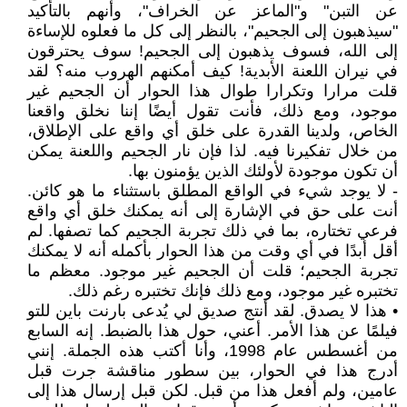
عن التبن" و"الماعز عن الخراف"، وأنهم بالتأكيد
"سيذهبون إلى الجحيم"، بالنظر إلى كل ما فعلوه للإساءة
إلى الله، فسوف يذهبون إلى الجحيم! سوف يحترقون
في نيران اللعنة الأبدية! كيف أمكنهم الهروب منه؟ لقد
قلت مرارا وتكرارا طوال هذا الحوار أن الجحيم غير
موجود، ومع ذلك، فأنت تقول أيضًا إننا نخلق واقعنا
الخاص، ولدينا القدرة على خلق أي واقع على الإطلاق،
من خلال تفكيرنا فيه. لذا فإن نار الجحيم واللعنة يمكن
أن تكون موجودة لأولئك الذين يؤمنون بها.
- لا يوجد شيء في الواقع المطلق باستثناء ما هو كائن.
أنت على حق في الإشارة إلى أنه يمكنك خلق أي واقع
فرعي تختاره، بما في ذلك تجربة الجحيم كما تصفها. لم
أقل أبدًا في أي وقت من هذا الحوار بأكمله أنه لا يمكنك
تجربة الجحيم؛ قلت أن الجحيم غير موجود. معظم ما
تختبره غير موجود، ومع ذلك فإنك تختبره رغم ذلك.
• هذا لا يصدق. لقد أنتج صديق لي يُدعى بارنت باين للتو
فيلمًا عن هذا الأمر. أعني، حول هذا بالضبط. إنه السابع
من أغسطس عام 1998، وأنا أكتب هذه الجملة. إنني
أدرج هذا في الحوار، بين سطور مناقشة جرت قبل
عامين، ولم أفعل هذا من قبل. لكن قبل إرسال هذا إلى