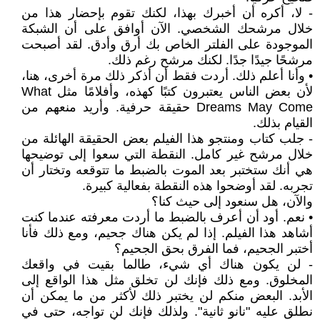
- لا، أكره أن أخبرك بهذا، لكنك تقوم بإحضار هذا من
خلال مرشحك الشخصي. الآن أوافق على أن الشبكة
الموجودة على الفلتر الخاص بك أرق وأدق. لقد أصبحت
مرشحًا جيدًا جدًا. لكنك مرشح رغم ذلك.
• وأنا أعلم ذلك. أردت فقط أن أذكر ذلك مرة أخرى، هنا،
لأن بعض الناس يعتبرون كتبًا كهذه، وأفلامًا مثل What
Dreams May Come حقيقة حرفية. وأريد منعهم من
القيام بذلك.
- جلب كتاب ومنتجو هذا الفيلم بعض الحقيقة الهائلة من
خلال مرشح غير كامل. النقطة التي سعوا إلى توضيحها
هي أنك ستختبر بعد الموت بالضبط ما تتوقعه وتختار أن
تجربه. لقد أوضحوا هذه النقطة بفعالية كبيرة.
والآن، هل سنعود إلى حيث كنا؟
• نعم. أود أن أعرف بالضبط ما أردت معرفته عندما كنت
أشاهد هذا الفيلم. إذا لم يكن هناك جحيم، ومع ذلك فأنا
أختبر الجحيم، فما الفرق بحق الجحيم؟
- لن يكون هناك أي شيء، طالما بقيت في واقعك
المخلوق. ومع ذلك فإنك لن تخلق مثل هذا الواقع إلى
الأبد. البعض منكم لن يختبر ذلك لأكثر من ما يمكن أن
نطلق عليه "نانو ثانية". ولذلك فإنك لن تواجه، حتى في