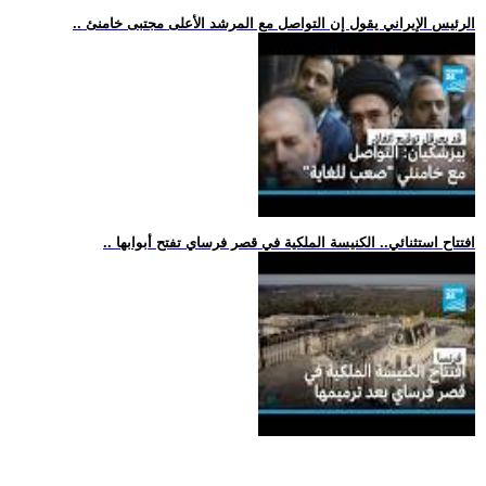
.. الرئيس الإيراني يقول إن التواصل مع المرشد الأعلى مجتبى خامنئ
.. افتتاح استثنائي.. الكنيسة الملكية في قصر فرساي تفتح أبوابها