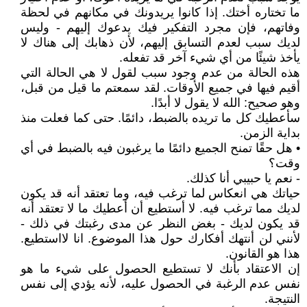
ما تختاره أختك. إذا كانوا يريدونك في مكانهم في لحظة
وفاتهم، فإن مجرد التفكير فيك يدعوك إليهم - وليس
لديك سبب لعدم التسابق إليهم، لأن ذهابك إلى هناك لا
يأخذ شيئًا من أي شيء آخر قد تفعله.
هذه الحالة من عدم وجود سبب لقول لا هي الحالة التي
أقيم فيها في جميع الأوقات. لقد سمعتم ما قيل من قبل،
وهو صحيح: الله لا يقول لا أبدًا.
سأعطيك كل ما تريده بالضبط، دائمًا. حتى كما فعلت منذ
بداية الزمن.
• هل حقًا تمنح الجميع دائمًا ما يرغبون فيه بالضبط في أي
وقت؟
- نعم يا حبيبي أنا كذلك.
حياتك هي انعكاس لما ترغب فيه، وما تعتقد أنه قد يكون
لديك مما ترغب فيه. لا أستطيع أن أعطيك ما لا تعتقد أنه
قد يكون لديك - بغض النظر عن مدى رغبتك في ذلك -
لأنني لن أنتهك أفكارك حول هذا الموضوع. انا لااستطيع.
هذا هو القانون.
إن الاعتقاد بأنك لا تستطيع الحصول على شيء ما هو
نفس عدم الرغبة في الحصول عليه، لأنه يؤدي إلى نفس
النتيجة.