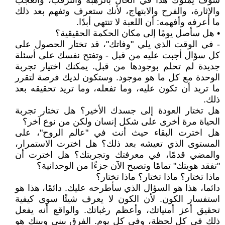
سوف يملؤك هذا في الحال بالرهبة والترقب، والعجب
والإثارة، والفرح والابتهاج، لأنك ستعرف وتفهم بعد ذلك
ما أعرفه وأفهمه: أن اللعبة لا تنتهي أبدًا.
• هل سأصل يومًا إلى مكان الحكمة الحقيقية؟
- في الوقت الذي يلي "وفاتك"، قد تختار الحصول على
كل سؤال أجبت عليه من قبل - وتفتح نفسك على أسئلة
جديدة لم تحلم بوجودها من قبل. يمكنك اختيار تجربة
الوحدة مع كل ما هو موجود. وستكون لديك فرصة لتقرر
ما تريد أن تكون عليه، وما تفعله، وما تريد تحقيقه بعد
ذلك.
هل تختار العودة إلى جسدك الأخير؟ هل تختار تجربة
الحياة مرة أخرى على شكل إنسان ولكن من نوع آخر؟
هل اخترت البقاء حيث أنت في "عالم الروح"، على
المستوى الذي تعيشه بعد ذلك؟ هل اخترت الاستمرار،
والمضي قدمًا، في معرفتك وتجربتك؟ هل اخترت أن
"تفقد هويتك" تمامًا وتصبح الآن جزءًا من الوحدانية؟
ماذا تختار؟ ماذا تختار؟ ماذا تختار؟
دائما، هذا هو السؤال الذي سأطرحه عليك. دائمًا، هذا هو
استفسار الكون. لأن الكون لا يعرف شيئًا سوى كيفية
تحقيق أعز أمنياتك، وأعظم رغباتك. والواقع أنه يفعل
ذلك في كل لحظة، وفي كل يوم. الفرق بيني وبينك هو