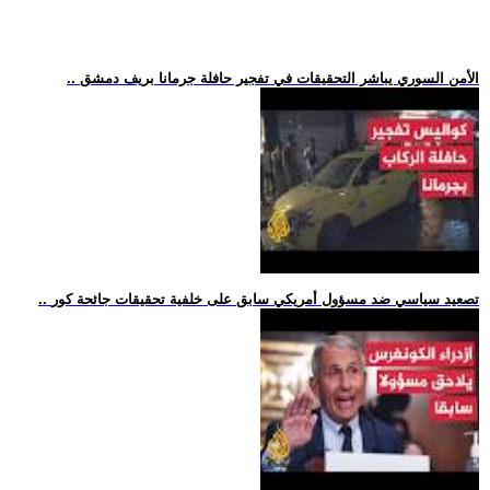
.. الأمن السوري يباشر التحقيقات في تفجير حافلة جرمانا بريف دمشق
.. تصعيد سياسي ضد مسؤول أمريكي سابق على خلفية تحقيقات جائحة كور