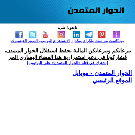
تابعونا على:
بودكاست
بنترست
تيلكرام
لينكدإن
الانستغرام
اليوتيوب
التويتر
الفيسبوك
تبرعاتكم وتبرعاتكن المالية تحفظ استقلال الحوار المتمدن،
فشاركونا في دعم استمرارية هذا الفضاء اليساري الحر
[اشترك في قناة ‫«الحوار المتمدن» على اليوتيوب]
الحوار المتمدن - موبايل
الموقع الرئيسي