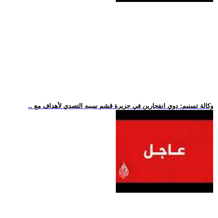
.. وكالة تسنيم: دوي انفجارين في جزيرة قشم سببه التصدي لأهداف مع