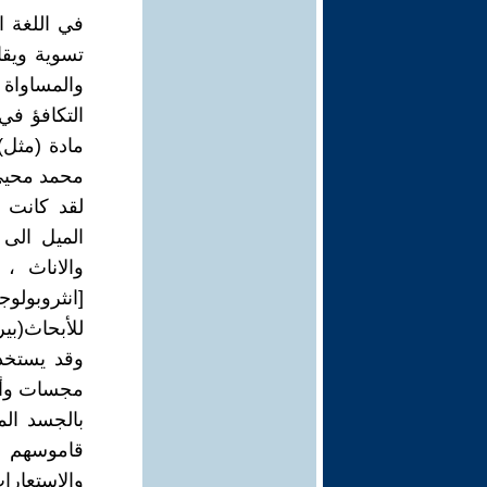
في اللغة ا
تسوية ويقا
والمساواة 
التكافؤ في
مادة (مثل)
محمد محيي ا
لقد كانت ا
الميل الى 
والاناث ،
[انثروبولو
للأبحاث(بيروت، 2017
وقد يستخدم
مجسات وأعض
بالجسد الم
قاموسهم ا
والاستعارات