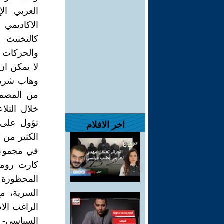
كالتخنيث 
والحركات ال
لا يمكن ان
وهاب شريف 
من المضمو
خلال التلا
تؤول على 
اخر الافلام
الكثير من ا
المحظورة 
السرية، مع
السياسي- ال