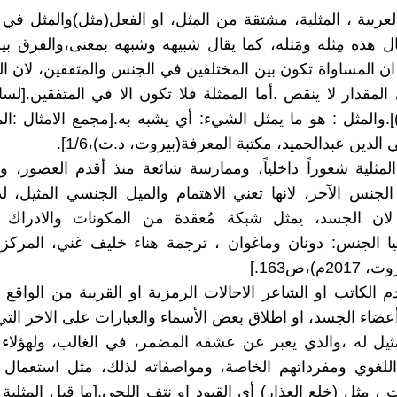
لعربية ، المثلية، مشتقة من المِثل، او الفعل(مثل)والمثل في 
ل هذه مِثله ومَثله، كما يقال شبيهه وشبهه بمعنى،والفرق بين
ان المساواة تكون بين المختلفين في الجنس والمتفقين، لان ا
 المقدار لا ينقص .أما الممثلة فلا تكون الا في المتفقين.[لس
].والمثل : هو ما يمثل الشيء: أي يشبه به.[مجمع الامثال :الم
لدين عبدالحميد، مكتبة المعرفة(بيروت، د.ت)،1/6].
لمثلية شعوراً داخلياً، وممارسة شائعة منذ أقدم العصور،
الجنس الآخر، لانها تعني الاهتمام والميل الجنسي المثيل، ل
 لان الجسد، يمثل شبكة مُعقدة من المكونات والادراك و
جيا الجنس: دونان وماغوان ، ترجمة هناء خليف غني، المركز 
م)،ص163.]
 الكاتب او الشاعر الاحالات الرمزية او القريبة من الوا
اء الجسد، او اطلاق بعض الأسماء والعبارات على الاخر التي 
ثيل له ،والذي يعبر عن عشقه المضمر، في الغالب، ولهؤلاء
للغوي ومفرداتهم الخاصة، ومواصفاته لذلك، مثل استعمال ا
 ، مثل (خلع العذار) أي القيود او نتف اللحى.[ما قبل المثلية 