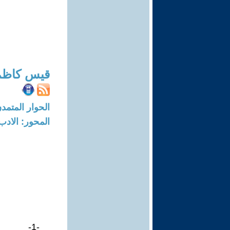
قيس كاظم 
الحوار المتمدن-العدد: 8227 - 25
المحور: الادب
-1-