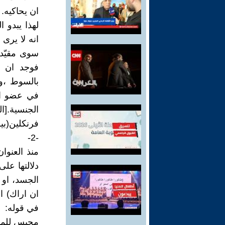
ان يحاكيه.
لهذا يبدو ا
انه لا يرى 
سوى مقيّدا
فوجد ان ب
بالسوط ،وج
في عضو الت
الجنسية.[
فرنكلين(بيروت 
-2-
منذ العنوا
دلالتها على
الجسد، او 
ان اراك) ا
في قوله:
محبس للمشا