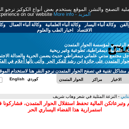
ة التصفح والنشر، الموقع يستخدم بعض أنواع الكوكيز نرجو النق
More info - المزيد
experience on our website
الفن
-
وكالة أنباء اليسار
-
وكالة أنباء العلمانية
-
وكالة أنباء العمال
-
وكا
الاقتصاد
-
اخبار الطب والعلوم
 الرئيسي لمؤسسة الحوار المتمدن
، علمانية، ديمقراطية، تطوعية وغير ربحية
ل مجتمع مدني علماني ديمقراطي حديث يضمن الحرية والعدالة الاجتم
حوار المتمدن على جائزة ابن رشد للفكر الحر والتى نالها أعلام في الفك
م مشاكل تقنية في تصفح الحوار المتمدن نرجو النقر هنا لاستخدام الموقع
كوردي
English
الاخبار
مراكز
الحوار المتمدن
نابي
- النزعة المثلية في شعر وهاب شريف
 وتبرعاتكن المالية تحفظ استقلال الحوار المتمدن، فشاركونا 
استمرارية هذا الفضاء اليساري الحر