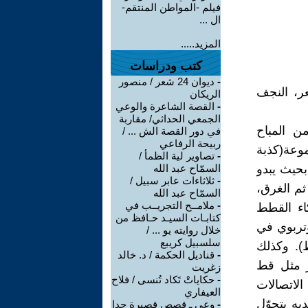
فيلم -المواطن المنتقم-
ال ...
المزيد.....
كتب ودراسات
-
ديوان 24 شعر / منصور
ر، النجف
الريكان
-
القصة الشاعرة والوعي
الجمعي الحداثي/ مقاربة
ن المباح
في دور القصة الش ... /
ربيحة الرفاعي
وعة(كذبة
-
تصاوير لية الظمأ /
بحيث يبدو
السمّاح عبد الله
-
ثلاثاءات عابر سبيل /
ثم الغرق،
السمّاح عبد الله
-
ملامــح التجريــب في
اء القطط
كتابـات السيـد حـافظ من
وتربوي في
خلال روايته يو ... /
سلسبيل كريبع
). وكذلك
-
قناديل الحكمة / د. خالد
ر مثل قط
زغريت
-
حكاياتْ تَكاد تُنسى / فلاح
الاتصالات
العيفاري
يه يتحوّل
-
وعي ـ قصص قصيرة جدا