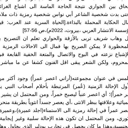
اق بين الجواري نتيجة الحاجة الماسة الى اشباع الغرائ
 حتى بدت شخصية الشاعر أبي نواس شخصية رمزية ذات ملام
ال الحكاية المحملة بالبذاءة.[الحياة السرية عند العرب:
 الانتشار العربي ،بيروت، 2022م)،ص 56-57]
 وهاب شريف تربى بالأزقة والحواري تعلم ان التصريح با
لمحظورة لا يمكن الصريح بها فمال الى الاحالات الرمزية 
لإشباع نزعته في البوح والاتصال والمتعة الخفية القابعة ف
المحروم، ولكن الشعر يبقى اقل الفنون كشفا عن ما مباشر 
لمس في عنوان مجموعته(أراني اعصر عمراً) وجود أكثر من 
أول الإحالة الزمنية (عُمر) المرتبطة بأحلام أصحاب النب
خمراً)؛ أي اعصر عنباً ليصبح خمراً، ومن المحتمل ان يشير 
يائية وعلاقتها ببظر الانثى ،أي يعصر جسداً انثوياً بطريقة منحر
عصر عمراً في إحالة رمزية الى الاستمناء(اجلد عميرة)،وعميرة
وري، ومن المحتمل ان تكون هذه الإحالة سلبية وغير إيجابية
الجنسية،وهذا ما كان يحصل في تجارب بودلير الذي يحاول و