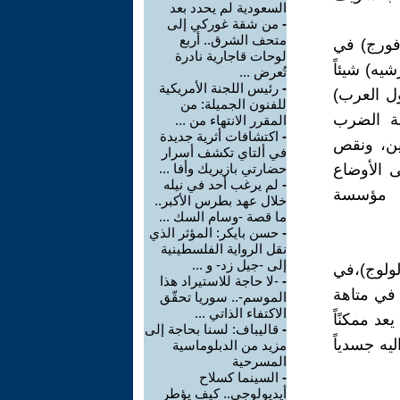
السعودية لم يحدد بعد
-
من شقة غوركي إلى
متحف الشرق.. أربع
افورج) في
لوحات قاجارية نادرة
شيه) شيئاً
تُعرض ...
-
رئيس اللجنة الأمريكية
ول العرب)
للفنون الجميلة: من
لة الضرب
المقرر الانتهاء من ...
-
اكتشافات أثرية جديدة
مين، ونقص
في ألتاي تكشف أسرار
ى الأوضاع
حضارتي بازيريك وأفا ...
-
لم يرغب أحد في نيله
مع مؤسسة
خلال عهد بطرس الأكبر..
ما قصة -وسام السك ...
-
حسن بايكر: المؤثر الذي
نقل الرواية الفلسطينية
إلى -جيل زد- و ...
لولوج)،في
-
-لا حاجة للاستيراد هذا
 في متاهة
الموسم-.. سوريا تحقّق
الاكتفاء الذاتي ...
د ممكنًاً
-
قاليباف: لسنا بحاجة إلى
يه جسدياً
مزيد من الدبلوماسية
المسرحية
-
السينما كسلاح
أيديولوجي.. كيف يؤطر