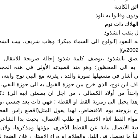
ئق الكاذبة
وذون وقالوا به نلوذ
الهلاك ذات نوم
 بثقب الشذوذ
 النفوذ [الولوج الى السماء مبكرا: وهاب شريف، بيت الشع
تصق بالشذوذ ،بوصف كلمة شذوذ إحالة صريحة للانتقال م
به الى المحظور؛ وهو منذ قصيدته الأولى في هذه المجم
ي أشار في مستهلها صورة والده ، يقرنه مع النبي نوح وابنه، 
 ابن نوح، الذي خرج من حوزة القبول به الى حوزة النفي، 
احداً من أولاد الكسالى ، من اجل ان يطمئن ابيه الى( ذك
وهذا يحيل الى رمزية القط او القطة ؛ فهي ذات بعد جنسي ،
وج بزوجته يوم الافتضاض، لهذا يقول المثل(اقطع راس القط
واء القط اثناء الاتصال او طلب الاتصال، بحيث بدا الشاع
ة الاتصال نيابة عن القطط الأخرى، مؤنثها ومذكرها، ولان 
باً ما تحصل في الليل والظلام او وراء الاستار ، فان الضوء لد