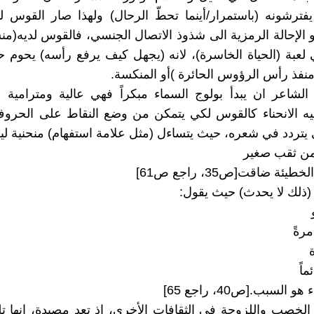
ترشونه (باستمرار/أينما تحطّ الرحال) ولهذا صار القوس لدي
هو الإحالة الرمزية الى شذوذ الاتصال الجنسي، فالقوس لديه(م
لعبة (الحياة الخاسرة)، لانه (يجهل كيف يرفع رأسه) يحوم
نفذ رأس الرؤوس الحائرة )أو المنكسة.
الشاعر ان يبدأ بولوج السماء مبكراً فهي عالية ومترامية 
ليه الانحناء كالقوس لكي يتمكن من وضع النقاط على الحرو
 يتردد في شعره، حيث يتساءل (مثل علامة استفهام) منحنية لي
من ثقب صغير
ئة ضاقت[ص35، راجع ص61]
ذلك لا يحدث) حيث يقول:
مرةً
اً
هو السبب.[ص40، راجع 65]
ة الخصب واللزوجة في الثقافات الأخرى، اذ تعد مصيدة، انها 