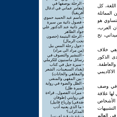
-
الرحلة بوصفها في
اللغة، كل
(مغامر عماني في ادغال
 المماثلة
أفريقيا)
-
باسم عبد الحميد حموي
لتساوي هو
-
فصول ذاتية من سيرة
غير ذاتية عند الدكتور علي
ان العرب،
جواد الطاهر
يداني، تح
-
الرحلة اليتيمة (حصون
تحت الرمال)
-
حول رحلة المس بيل
 وهي خلاف
(من مراد الى مراد)
-
التبشير والتصوف في
دى الذكور
رسائل ماسنيون للكرملي
العاطفة.
-
سيرة جيل في كتاب
(بغداد السبعينات، الشعر
الاكاديمي
والمقاهي والحانات)
-
بين المقهى والمنفى
-
الظل والضوء في رواية
قع في وصف
(سيرة ظل)
-
ميراث الفصول.. قراءة
لها علاقة
في روايتي (طوفان
 الأشخاص
صَدفي) و(رياح قابيل)
-
ما الذي يعنيه أدب
لتشبيهات
المذكرات؟
في العالم
-
رؤية شرقية لفرنسا