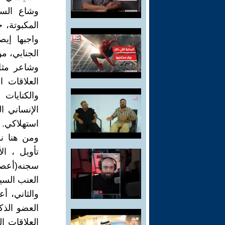
وشاع السح
المكبوتة،
واجبها إيص
الجنابي، مؤسسة
وشاعر مثل
العلاقات ا
والكنايات 
الإنساني 
استهلاكي.
ومن هنا ن
تأويل ، ال
سجنه(أعصر 
العنب السيم
والثاني، أ
العضو الذك
العلاقات 