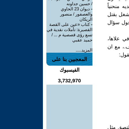
/ حسين جداونه
ه منحنياً
-
ديوان 23 الحاوي
نشغل بقتل
والعصفور / منصور
الريكان
 حول سؤال
-
كتاب «عين على القصة
القصيرة: تأملات نقدية في
تسع رؤى قصصية م ... /
في علاها،
حميد عقبي
ف.، مع ان
المزيد.....
قول:
المعجبين بنا على
الفيسبوك
3,732,970
تلتصق مثل