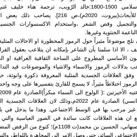
العربي الإسلامي 1500-1800:خالد الرّويب، ترجمة هناء خلي
الاكاديمي للأبحاث(بيروت، 2020م)،ص 216]. يصاحب 
والتجميل وقص الشعر ،واستخدام الاكسسوارات الجنسي
ناعمة الخنثوية وغيرها.
 نلج موضوعاً مثيراً حول الرموز المحظورة او الاحالات المثل
، الا اذا سلمنا بأن الشاعر بإمكانه ان يتلاعب بعقول القرا
ن الأساسي المطروح على الساحة الثقافية العراقية او الع
عب بدلالات الرموز والاسماء والاشياء والموضوعات قيد التدا
وفق العلاقات الجسدية المثلية المعروفة ذكورة وانوثة، ح
لرموز اختلاطاً مثيراً، لا يسمح للقارئ بتفسيرها على وجه واحد
كارت رومانسي) الصادرة عام 2022م،وذلك لان العلاقات الج
غير مرحب بها في الوسط الاجتماعي. وهذا ما يدخل في با
 ان هذه العلاقات كانت سائدة في الصور العباسية والتي أ
الراغب الاصبهاني، الحسين بن محمد(ت 1108م)؛ كنوع من 
اجتماعي السائد، حتى وصل الامر الى المجاهرة باللواط، والتباه