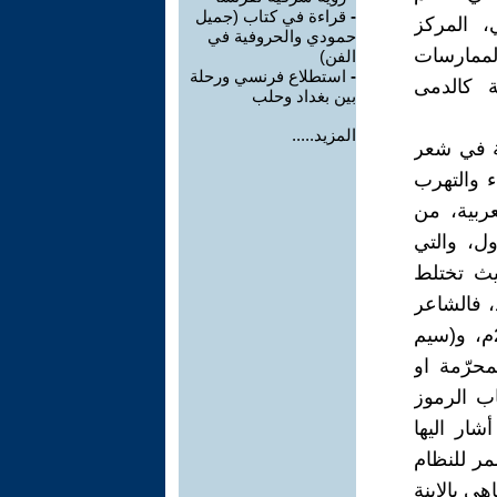
-
قراءة في كتاب (جميل
ف غني، المركز
حمودي والحروفية في
ذلك بعض الممارسات
الفن)
-
استطلاع فرنسي ورحلة
ة كالدمى
بين بغداد وحلب
المزيد.....
ية في شعر
ء والتهرب
ربية، من
ول، والتي
يث تختلط
، فالشاعر
في مجموعتيه الأخيرتين :( الولوج الى السماء مبكراً)الصادرة عام 2009م، و(سيم
سدية المحرّمة او
ب الرموز
شار اليها
الرفض المضمر للنظام
ي بالابنة