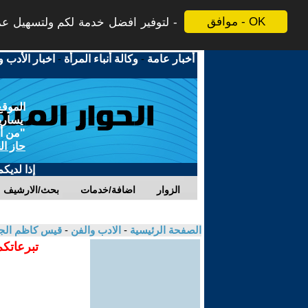
موافق - OK
لتوفير افضل خدمة لكم ولتسهيل عملي
أخبار عامة
-
وكالة أنباء المرأة
-
اخبار الأدب و
الموقع
يسارية
"من أج
حاز ال
إذا لديك
الزوار
اضافة/خدمات
بحث/الارشيف
الصفحة الرئيسية
-
الادب والفن
-
قيس كاظم الج
تبرعاتكم