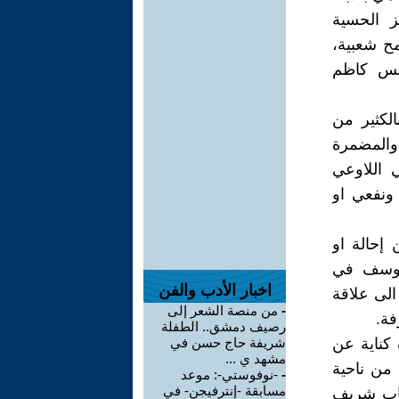
ز الحسية
ح شعبية،
 قيس كاظم
لكثير من
والمضمرة
ي اللاوعي
ونفعي او
إحالة او
ي يوسف في
اخبار الأدب والفن
الى علاقة
-
من منصة الشعر إلى
فة.
رصيف دمشق.. الطفلة
 كناية عن
شريفة حاج حسن في
مشهد ي ...
 من ناحية
-
-نوفوستي-: موعد
مسابقة -إنترفيجن- في
هاب شريف