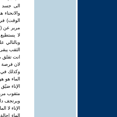
الى جسد يف
والانحناء 
الوقت) في 
مرير عن (م
لا يستطيع 
وبالتالي ع
الثقب يبقى
انت تقلق 
لان فرصة الخطي
وكذلك في (
الماء هو هو
الإناء ضيّق 
مثقوب مرة
ويرتجف دائم
الإناء لا الماء 
الماء إحال