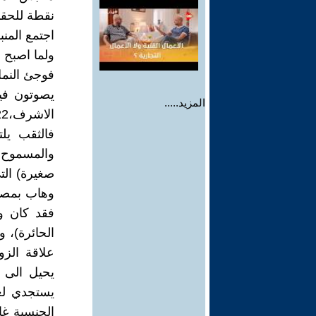
نقطة للحقا
اجتمع المنب
ولما اصبح 
فوجئ النمل
يصوتون فيه
المزيد.....
الاشرف،20022م)]
فالثقب يل
والمسموح 
صغيرة) الت
وهاب بمصاف
فقد كان و
الحائرة)، 
علاقة الز
يحيل الى م
يستجدي لعب
الجنسية غال