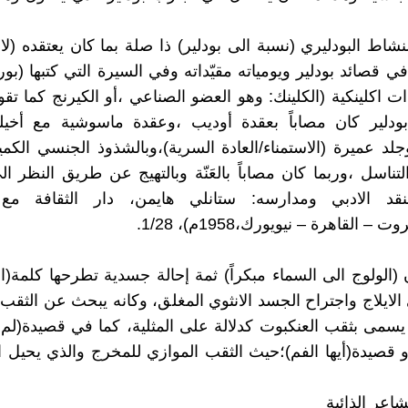
لنشاط البودليري (نسبة الى بودلير) ذا صلة بما كان يعتقده (ل
في قصائد بودلير ويومياته مقيّداته وفي السيرة التي كتبها (بور
ت اكلينكية (الكلينك: وهو العضو الصناعي ،أو الكيرنج كما تق
ودلير كان مصاباً بعقدة أوديب ،وعقدة ماسوشية مع أخي
لد عميرة (الاستمناء/العادة السرية)،وبالشذوذ الجنسي الك
ناسل ،وربما كان مصاباً بالعَنّة وبالتهيج عن طريق النظر ال
النقد الادبي ومدارسه: ستانلي هايمن، دار الثقافة 
– القاهرة – نيويورك،1958م)، 1/28.
ن (الولوج الى السماء مبكراً) ثمة إحالة جسدية تطرحها كلمة(ا
 الايلاج واجتراح الجسد الانثوي المغلق، وكانه يبحث عن الثقب
يسمى بثقب العنكبوت كدلالة على المثلية، كما في قصيدة(لم يع
و قصيدة(أيها الفم)؛حيث الثقب الموازي للمخرج والذي يحيل ال
عر الذائبة