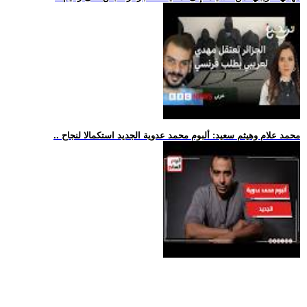
.. محمد علام وهيثم سعيد: ألبوم محمد عدوية الجديد استكمالا لنجاح