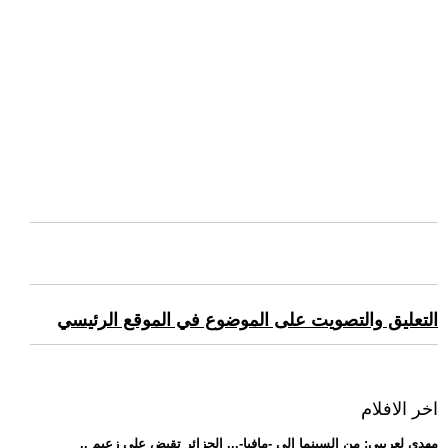
التعليق والتصويت على الموضوع في الموقع الرئيسي
اخر الافلام
.. مهدي لعريبي: من السينما إلى -مافيا-... الجزائر تقبض على زعيم