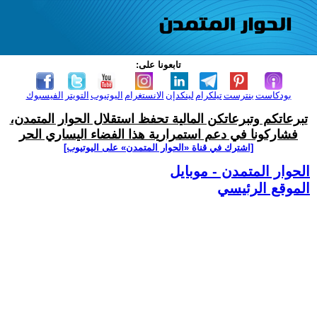
تابعونا على:
بودكاست
بنترست
تيلكرام
لينكدإن
الانستغرام
اليوتيوب
التويتر
الفيسبوك
تبرعاتكم وتبرعاتكن المالية تحفظ استقلال الحوار المتمدن،
فشاركونا في دعم استمرارية هذا الفضاء اليساري الحر
[اشترك في قناة ‫«الحوار المتمدن» على اليوتيوب]
الحوار المتمدن - موبايل
الموقع الرئيسي