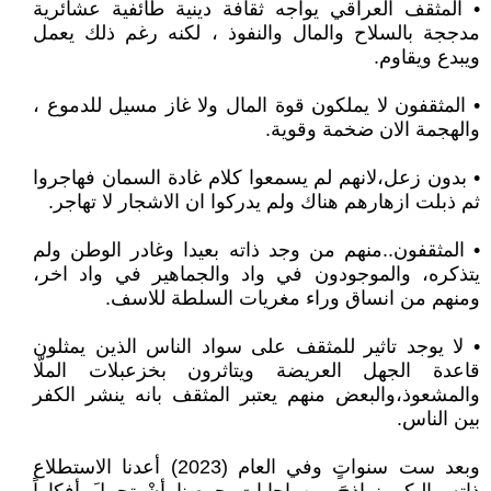
• المثقف العراقي يواجه ثقافة دينية طائفية عشائرية
مدججة بالسلاح والمال والنفوذ ، لكنه رغم ذلك يعمل
ويبدع ويقاوم.
• المثقفون لا يملكون قوة المال ولا غاز مسيل للدموع ،
والهجمة الان ضخمة وقوية.
• بدون زعل،لانهم لم يسمعوا كلام غادة السمان فهاجروا
ثم ذبلت ازهارهم هناك ولم يدركوا ان الاشجار لا تهاجر.
• المثقفون..منهم من وجد ذاته بعيدا وغادر الوطن ولم
يتذكره، والموجودون في واد والجماهير في واد اخر،
ومنهم من انساق وراء مغريات السلطة للاسف.
• لا يوجد تاثير للمثقف على سواد الناس الذين يمثلون
قاعدة الجهل العريضة ويتاثرون بخزعبلات الملّا
والمشعوذ،والبعض منهم يعتبر المثقف بانه ينشر الكفر
بين الناس.
وبعد ست سنواتٍ وفي العام (2023) أعدنا الاستطلاع