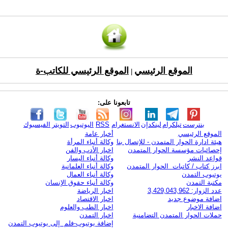
الموقع الرئيسي
الموقع الرئيسي للكاتب-ة
|
تابعونا على:
بنترست
تيلكرام
لينكدإن
الانستغرام
RSS
اليوتيوب
التويتر
الفيسبوك
الموقع الرئيسي
أخبار عامة
هيئة ادارة الحوار المتمدن - للإتصال بنا
وكالة أنباء المرأة
إحصائيات مؤسسة الحوار المتمدن
اخبار الأدب والفن
قواعد النشر
وكالة أنباء اليسار
ابرز كتاب / كاتبات الحوار المتمدن
وكالة أنباء العلمانية
يوتيوب التمدن
وكالة أنباء العمال
مكتبة التمدن
وكالة أنباء حقوق الإنسان
عدد الزوار: 3,429,043,962
اخبار الرياضة
اضافة موضوع جديد
اخبار الاقتصاد
اضافة الاخبار
اخبار الطب والعلوم
حملات الحوار المتمدن التضامنية
اخبار التمدن
إضافة يوتيوب-فلم إلى يوتيوب التمدن