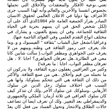
تعني..نوعية الأفكار والمعتقدات والأخلاق التي نحملها
بخصوص انفسنا والآخرين والعالم،وأنه لهذا السبب جرى
الأعتراف بها دوليا في الاعلان العالمي لحقوق الانسان
الصادر بقرار الجمعية العامة عام 1984الذي أكد على أن
(لكل شخص الحق في ان يسهم بحرية في الحياة
الثقافية للجماعة، وفي ان يتمتع بالفنون، و يشارك في
مختلف انواع التقدم العلمي وفي الفوائد الناجمة عنها).
وعراقيا،انشغل جيل الشباب "بثقافة " الفيسبوك و و..وما
عاد يعرف حتى رموز الثقافة في وطنه..وبينهم من لا
يعرف حتى الجواهري ومظفر النواب.( سألت شابين كانا
معي في الطائرة..هل تعرفان الجواهري؟ اجابا :لا ، هل
تعرفان مظفر النواب، اجابا : ما نعرفه!)
وكثير من العراقيين يغفلون دوره الثقافة، ولا يدركون ان
ما نحمله من قيم وأخلاق ..هي من صنع الثقافة. والأكثر
من ذلك ان الثقافة هي التي تتحكم بسلوكنا، وانها هي
السبب في اختلاف سلوك رجل الدين عن سلوك
الأرهابي ،وسلوكك عن سلوك الآخر..ولك ان تتذكر كيف
كان سلوك العراقي في ثلاثة أزمان: الملكي والجمهوري
والديمقراطي بعد التغيير. ولك ان تعرف ايضا ان تضاعف
حالات الطلاق والانتحار وتحول الفساد من فعل كان يعدّ