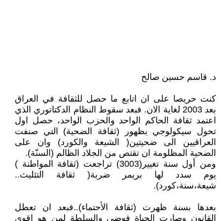
د. قاسم حسين صالح
كنت حريصا على ان اتابع ما حصل للثقافة في العراق
بعد 2003 لغاية الان. فبعد سقوط النظام الدكتاتوري الذي
اعتمد ثقافة الحاكم الواحد والحزب الواحد، حصل اول
تحول سيكولوجي بظهور (ثقافة الضحية) التي صنفت
العراقيين الى ضحيتين( الشيعة والكورد) وان على
الضحية المظلومة ان تقتص من الجلاد الظالم (السنّة).
ومن أول سنة تغيير(3003) تراجعت (ثقافة المواطنة )
يوم سدد لها بريمر ضربة( ثقافة التثليث..
شيعة،سنة،كورد).
بعدها بسنة ظهرت (ثقافة الأحتماء)..فبعد ان تعطل
القانون وصارت الحياة فوضى والسلطة لمن هو اقوى