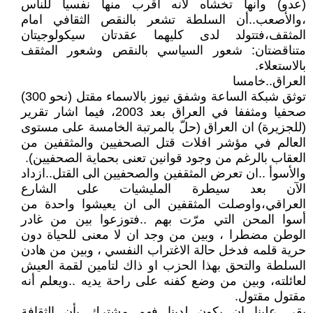
(عدو) وانها تخشاه لانه اقرب منها نفسيا للناس
،والأصعب..أن السلطة تشعر بالنقص الثقافي امام
المثقف،فتتولد لدى كليهما عقدتان سيكولوجيتان
متناقضتان: شعور السياسي بالنقص وشعور المثقف
بالاستعلاء.
العراق..خامسا
توثق شبكة الساعة وشفق نيوز بالاسماء مقتل (نحو 300)
صحفيا ومثففا في العراق بعد 2003، فيما اشار تقرير
(للجزيرة) ان العراق (حلّ بالمرتبة الخامسة على مستوى
العالم في مؤشر افلات قتل الصحفيين والمثقفين من
العقاب بالرغم من وجود قوانين تعنى بحماية الصحفيين).
والأسوأ ..ان تعرض المثقفين والصحفيين الى القتل..ازداد
الآن بعد سيطرة المليشيات على الشارع
العراقي،واوصلت المثقفين الى ان يعيشوا واحدة من
أسوا المحن التي مرّت بهم ..فتوزعوا بين من غادر
الوطن مضطرا ، وبين من وجد ان لا معنى للحياة دون
حرية قلمه فدخل حالة الاغتراب النفسي ، وبين من هادن
السلطة والتحق بهذا الحزب او ذاك لتامين لقمة العيش
لعائلته، وبين من وضع كفنه على راحة يديه ..ويعلم أنه
مقتول مقتول.
بقي علينا ان يكون لدينا فهم مشترك بأن الثقافة