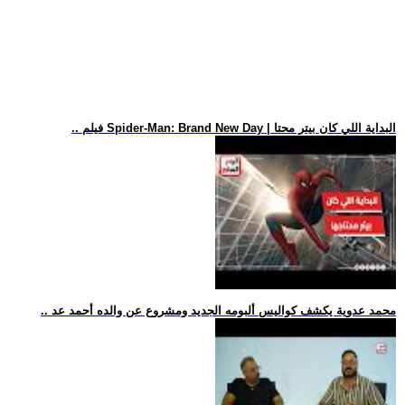
.. فيلم Spider-Man: Brand New Day | البداية اللي كان بيتر محتا
.. محمد عدوية يكشف كواليس ألبومه الجديد ومشروع عن والده أحمد عد