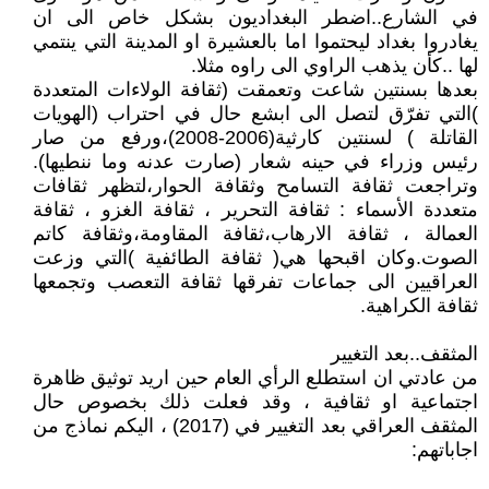
في الشارع..اضطر البغداديون بشكل خاص الى ان
يغادروا بغداد ليحتموا اما بالعشيرة او المدينة التي ينتمي
لها ..كأن يذهب الراوي الى راوه مثلا.
بعدها بسنتين شاعت وتعمقت (ثقافة الولاءات المتعددة
)التي تفرّق لتصل الى ابشع حال في احتراب (الهويات
القاتلة ) لسنتين كارثية(2006-2008)،ورفع من صار
رئيس وزراء في حينه شعار (صارت عدنه وما ننطيها).
وتراجعت ثقافة التسامح وثقافة الحوار،لتظهر ثقافات
متعددة الأسماء : ثقافة التحرير ، ثقافة الغزو ، ثقافة
العمالة ، ثقافة الارهاب،ثقافة المقاومة،وثقافة كاتم
الصوت.وكان اقبحها هي( ثقافة الطائفية )التي وزعت
العراقيين الى جماعات تفرقها ثقافة التعصب وتجمعها
ثقافة الكراهية.
المثقف..بعد التغيير
من عادتي ان استطلع الرأي العام حين اريد توثيق ظاهرة
اجتماعية او ثقافية ، وقد فعلت ذلك بخصوص حال
المثقف العراقي بعد التغيير في (2017) ، اليكم نماذج من
اجاباتهم: