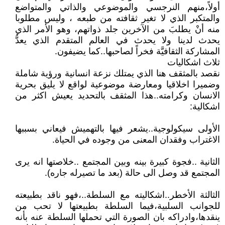
أولاً،منهم النرجسي والموضوعي والذاتي والمتواضع
والمتكبر الذي لا تغير ثقافته من طبعه ، وليس مطلوبا
منه أنْ يطلبَ من الآخرين جلد ذواتهم، وهو الأمر الذي
يحدث لدينا ولا يحدث في العالم المتقدم الذي يعدُّ
المشاركة الثقافيَّة فخراً لصاحبها..كما يضيفون.
ثلاث اشكاليات
نقصد بالمثقف هنا الذي يمتلك نزعة انسانية ورؤية شاملة
وضميرا اخلاقيا ومعارضة موضوعية لواقع لا يليق بحرية
الانسان وكرامته..هذا المثقف بالتحديد يعيش اكثر من
اشكالية:
الأولى سيكولوجية..يشعر فيها بالتهميش فيعاني بسببها
الاغتراب وفقدان المعنى من وجوده في الحياة.
الثانية ..فجوة كبيرة بينه وبين المجتمع ..خلاصتها انه يرى
المجتمع قد وصل الى حالة (بعد ما تصيرله جاره).
الثالثة الأخطر..اشكاليته مع السلطة..،فهو ناقد بطبيعته
للجوانب السلبية،فيما السلطة بطبيعتها لا تحب من
ينقدها،وادراكه بان الصورة التي تحملها السلطة عنه بأنه