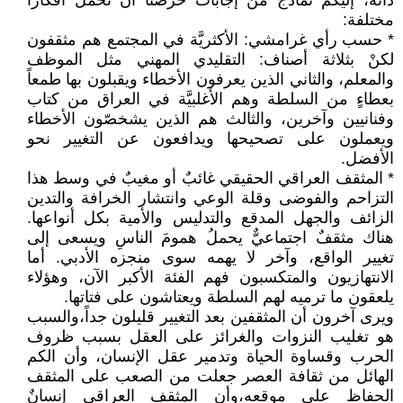
ذاته، إليكم نماذجَ من إجابات حرصنا أنْ تحملَ أفكاراً
مختلفة:
* حسب رأي غرامشي: الأكثريَّة في المجتمع هم مثقفون
لكنْ بثلاثة أصناف: التقليدي المهني مثل الموظف
والمعلم، والثاني الذين يعرفون الأخطاء ويقبلون بها طمعاً
بعطاءٍ من السلطة وهم الأغلبيَّة في العراق من كتاب
وفنانيين وآخرين، والثالث هم الذين يشخصّون الأخطاء
ويعملون على تصحيحها ويدافعون عن التغيير نحو
الأفضل.
* المثقف العراقي الحقيقي غائبٌ أو مغيبٌ في وسط هذا
التزاحم والفوضى وقلة الوعي وانتشار الخرافة والتدين
الزائف والجهل المدقع والتدليس والأمية بكل أنواعها.
هناك مثقفٌ اجتماعيٌّ يحملُ همومَ الناسِ ويسعى إلى
تغيير الواقع، وآخر لا يهمه سوى منجزه الأدبي. أما
الانتهازيون والمتكسبون فهم الفئة الأكبر الآن، وهؤلاء
يلعقون ما ترميه لهم السلطة ويعتاشون على فتاتها.
ويرى آخرون أن المثقفين بعد التغيير قليلون جداً،والسبب
هو تغليب النزوات والغرائز على العقل بسبب ظروف
الحرب وقساوة الحياة وتدمير عقل الإنسان، وأن الكم
الهائل من ثقافة العصر جعلت من الصعب على المثقف
الحفاظ على موقعه،وأن المثقف العراقي إنسانٌ