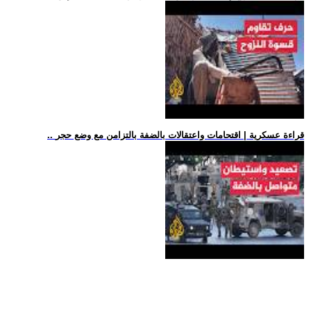
.. قراءة عسكرية | اقتحامات واعتقالات بالضفة بالتزامن مع وضع حجر