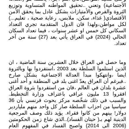
الأجتماعية) وتعني ..تحقيق المواطنه المتساوية وتوزيع
الثروة والفرص والأمتيازات بشكل عادل بما يحقق الأمن
الأقتصادي( غذاء، سكن، ملابس، رعاية صحية ، تعليم...)
لكل مواطن،ولهذا فان الدول المتقدمة تجري التعداد
السكاني كل خمس او عشر سنوات ، فيما تعداد السكان
الحالي (2024) في العراق يأتي بعد (27) سنة من آخر
تعداد.
وما حصل في العراق خلال العشرين سنة الماضية ، ان
الذين استلموا السلطة بعد 2003 ،استفردوا بها وبالثروة
ايضا ،وانتهكوا مبدأ العدالة الاجتماعية بشكل صارخ
..فبرغم أن العراق يعدّ اغنى بلد في المنطقة و أحد أغنى
عشرة بلدان في العالم ،فان من استفردوا بثروة العراق
افقروا 13 مليون عراقي باعتراف وزارة التخطيط.
والسبب في ذلك شخّصه مركز بحوث فرنسي بأن 36
سياسيا من احزاب السلطة صار كل واحد منهم ملياردير
دولار! بينهم من كانوا فقراء. يؤيد ذلك وصف المرجعية
الدينية لهم بـ( حيتان الفساد)..الذي شاع زمن الحكومتين
(2006 الى 2014) واصبح الفساد في المفهوم العام