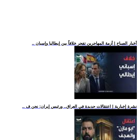
.. أخبار الصباح | أزمة المهاجرين تفجر خلافاً بين إيطاليا وإسبان
.. نشرة إخبارية | اعتقالات جديدة في العراق.. ورئيس إيران: نحن ف