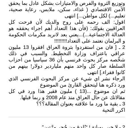
وتوزيع الثروة والفرص والامتيازات بشكل عادل بما يحقق
الأمن الاقتصادي ( غذاء، سكن، ملابس، رعاية صحية،
تعليم...) لكل مواطن...] انتهى
اقول: الف رحمه على روح والديك لأن فرحت كل
العراقيين بقولك: (فأن هذا التعداد أهم اجراء يحققه هو
العدالة الاجتماعية...)...يعني بعد لانريد مكرمات الحكومة
و البرلمان نعتمد على التعداد!!!!!!!!!
2 ـ [ فان من استفردوا بثروة العراق افقروا 13 مليون
عراقي باعتراف وزارة التخطيط. والسبب في ذلك
شخّصه مركز بحوث فرنسي بأن 36 سياسيا من احزاب
السلطة صار كل واحد منهم ملياردير دولار! بينهم من
كانوا فقراء.] انتهى
الرجاء نشر اي شيء عن مركز البحوث الفرنسي الذي
ورد ذكره هنا ليتحقق القارئ من الموضوع
ثم ان موضوع ...(13 ) مليون فقير هذا ورد في كل
مقالاتك عن حال العراق منذ عام 2008 و ربما قبلها.
3 ـ بقية ما ورد ما علاقته بعنوان المقالة؟؟؟
اكرر التحية
2 - لا خبر. بميانة ! “يُلدغ مِن جُحر مرَّتين”