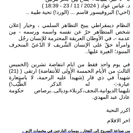
د. عباس عواد ( 2024 / 11 / 23 - 18:39 )
(اخي!) البروفيسور قاسم ... (الورد!) تحية طيبة ..
النظام ديمقراطي يبيح التظاهر السلمي ، وخيار إعلان
شخص المتظاهر حرّ عن نفسه واسمه ورسمه - مِن
عدمه -، في الأوطان العريقة المحترمة للإنسان رجُل
وامرأة حقّ على الإنسان الشَّريف لا الدّعيّ المنحرف
المنبوذ؛ الغيرة عليها..
في يوم واحد فقط من ايام انتفاضة تشرين (الخميس
الثالث من الأيام الخمسة الأولى للأنتفاضة) ارتقى ( (21)
شهيداً في ذي قار (شهيداً عليه الرحمة، لا باستعارة
عبارة-;- له الذكر الطَّيّب!)
تليهما:الديوانية،النجف،كربلاء،وديالى..برصاص حكومة
عادل عبد المهدي.
اكرر التحية
اخر الافلام
.. من صناعة السروج إلى الفخار.. يوميات النازحين في مخيمات الإيو