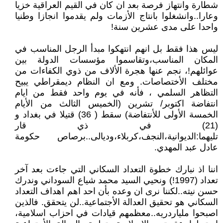
شطارة وانتهاز فرصة بعد ان كان في القيم العراقية خزيا
وعارا..وانشغلوا بانتاج الأزمات ولم يقدموا انجازا وطنيا
واحدا على مدى عشرين سنة!
ليس هذا فقط بل انهم انتهكوا مبدأ الرجل المناسب في
المكان المناسب،وتقاسموا مؤسسات الدولة بين
عوائلهم!، نجم عنها هجرة الألاف من ذوي الكفاءات من
مختلف الأختصاصات. ومع ان النظام ديمقراطي يبيح
التظاهر السلمي ، فأنه في يوم واحد فقط من ايام
انتفاضة اكتوبر/ تشرين (الخميس الثالث من الأيام
الخمسة الأولى للأنتفاضة) سقط ( 36) قتيلا في بغداد و
(21) في ذي قار
تليهما:الديوانية،النجف،كربلاء،وديالى..برصاص حكومة
عادل عبد المهدي.
اننا اذ نبارك خطوة التعداد السكاني التي جاءت بعد آخر
تعداد (1997!) ونحيي السيد محمد شياع السوداني وندرك
حسن نيته..لكننا نرى ان وعده بأن احد اهم اهداف التعداد
السكاني هو تحقيق العدالة الأجتماعية..لن يتحقق. فالذين
اصبحوا ملياردريه..معظمهم قيادات في احزاب اسلامية،