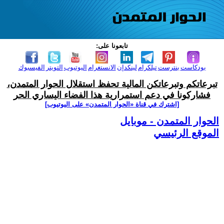
تابعونا على:
بودكاست
بنترست
تيلكرام
لينكدإن
الانستغرام
اليوتيوب
التويتر
الفيسبوك
تبرعاتكم وتبرعاتكن المالية تحفظ استقلال الحوار المتمدن،
فشاركونا في دعم استمرارية هذا الفضاء اليساري الحر
[اشترك في قناة ‫«الحوار المتمدن» على اليوتيوب]
الحوار المتمدن - موبايل
الموقع الرئيسي