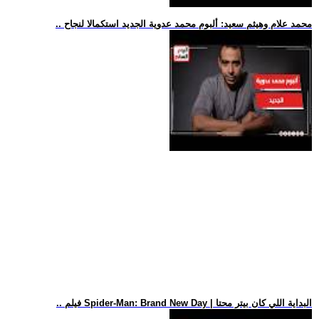
.. محمد علام وهيثم سعيد: ألبوم محمد عدوية الجديد استكمالا لنجاح
.. فيلم Spider-Man: Brand New Day | البداية اللي كان بيتر محتا