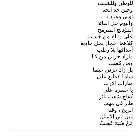
للوطن وللشعب
وحين جد الجد
تولى وهرب
واليوم حل القائد
المؤدلج المبرمج
على رقاع من خشب
كلاهما اعجاز نخل خاوية
أعذاقها بلا رطب
مازاد حزني من كبا
ومن كسب
بل زاد حزني حينما
ساد القطيع على
منارات الارب
يا حسرة على
كفاح شعب ثائر
طار في مهب
الريح ، وقد
قيل في الامثال
مَنْ ضُيمَ غَضِبْ