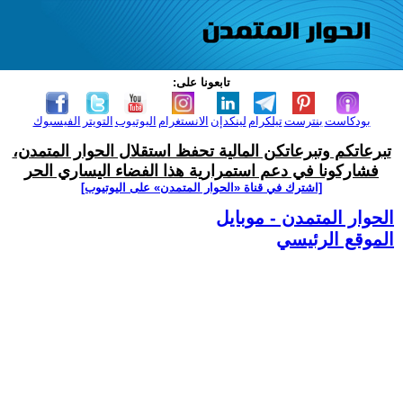
تابعونا على:
بودكاست
بنترست
تيلكرام
لينكدإن
الانستغرام
اليوتيوب
التويتر
الفيسبوك
تبرعاتكم وتبرعاتكن المالية تحفظ استقلال الحوار المتمدن،
فشاركونا في دعم استمرارية هذا الفضاء اليساري الحر
[اشترك في قناة ‫«الحوار المتمدن» على اليوتيوب]
الحوار المتمدن - موبايل
الموقع الرئيسي