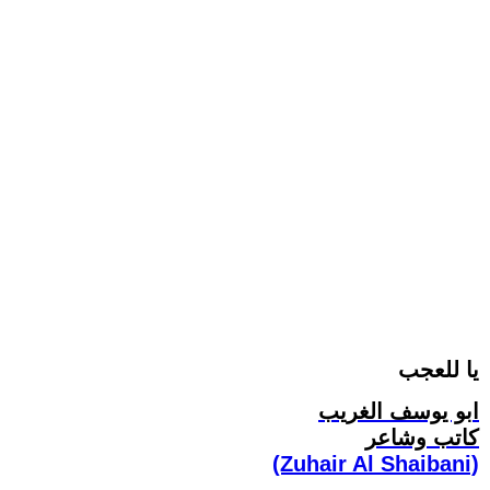
يا للعجب
ابو يوسف الغريب
كاتب وشاعر
(Zuhair Al Shaibani)