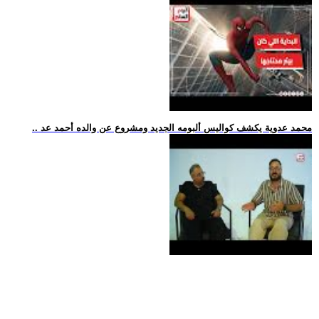
.. محمد عدوية يكشف كواليس ألبومه الجديد ومشروع عن والده أحمد عد