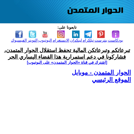
تابعونا على:
بودكاست
بنترست
تيلكرام
لينكدإن
الانستغرام
اليوتيوب
التويتر
الفيسبوك
تبرعاتكم وتبرعاتكن المالية تحفظ استقلال الحوار المتمدن،
فشاركونا في دعم استمرارية هذا الفضاء اليساري الحر
[اشترك في قناة ‫«الحوار المتمدن» على اليوتيوب]
الحوار المتمدن - موبايل
الموقع الرئيسي