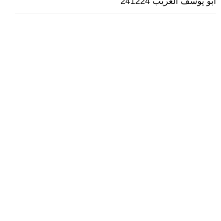
ابو يوسف الغريب 241224