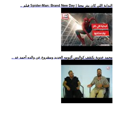
.. فيلم Spider-Man: Brand New Day | البداية اللي كان بيتر محتا
.. محمد عدوية يكشف كواليس ألبومه الجديد ومشروع عن والده أحمد عد