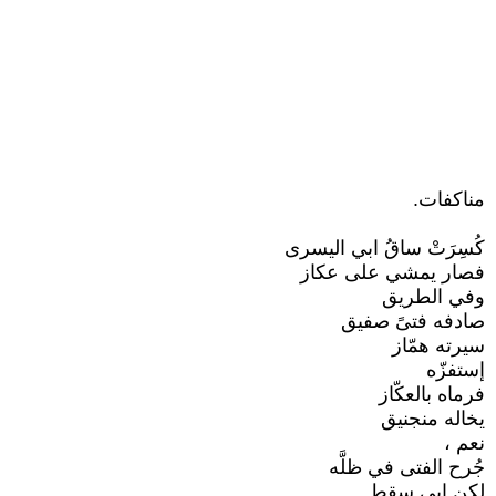
مناكفات.
كُسِرَتْ ساقُ ابي اليسرى
فصار يمشي على عكاز
وفي الطريق
صادفه فتىً صفيق
سيرته همّاز
إستفزّه
فرماه بالعكّاز
يخاله منجنيق
نعم ،
جُرح الفتى في ظلَّه
لكن ابي سقط