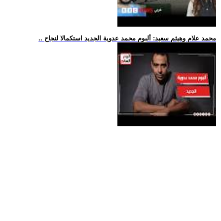
.. محمد علام وهيثم سعيد: ألبوم محمد عدوية الجديد استكمالا لنجاح