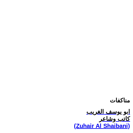
مناكفات
ابو يوسف الغريب
كاتب وشاعر
(Zuhair Al Shaibani)