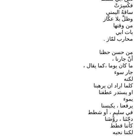
فكُسِرَتْ
ساقهُ اليمنى
وظلَّ بلا عكّاز
من وقتها
بات ابي
محارب لمّاز .
من حسن حظنا
أنّ جارنا ،
ما كان يوما ،كما يقال ،
جار سوء
لكنه
كلما اراد ان يرهبنا
او يستدر عطفنا
يموء
يرفعنا ، يكبسنا
في سليمٍ ، أو شطط
دجّنَنا ، روّضَنا
كأننا قطط
لكننا نحبه