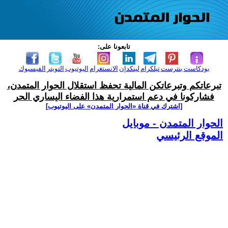
تابعونا على:
بودكاست
بنترست
تيلكرام
لينكدإن
الانستغرام
اليوتيوب
التويتر
الفيسبوك
تبرعاتكم وتبرعاتكن المالية تحفظ استقلال الحوار المتمدن،
فشاركونا في دعم استمرارية هذا الفضاء اليساري الحر
[اشترك في قناة ‫«الحوار المتمدن» على اليوتيوب]
الحوار المتمدن - موبايل
الموقع الرئيسي