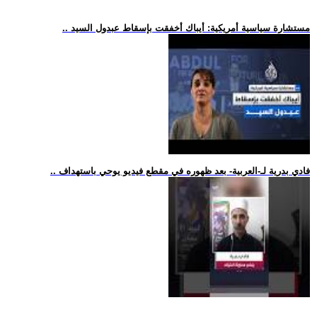
.. مستشارة سياسية أمريكية: أيباك أخفقت بإسقاط عبدول السيد
.. فادي بدرية لـ-العربية- بعد ظهوره في مقطع فيديو يوحي باستهداف