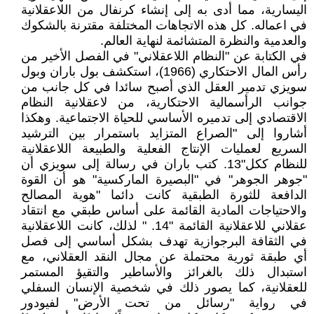
اليسارية، مما أدى به إلى إنشاء كرنفال من اللاعقلانية
في اعماله. كل هذه الاتجاهات المختلفة مقترنة بالشكوك
والعدمية والنظرة المتشائمة لنهاية العالم.
في الكتابة عن "النظام اللاعقلاني" في الفصل الأخير من
رأس المال الاحتكاري (1966)، استكشف بول باران وبول
سويزي تدمير العقل الذي أصبح سائدا في كل جانب من
جوانب الرأسمالية الاحتكارية، من لاعقلانية النظام
الاقتصادي إلى تدميره الأساسي للحياة الاجتماعية. وهكذا
أشاروا إلى "الصراع المتزايد باستمرار بين الترشيد
السريع لعمليات الإنتاج الفعلية والطبيعة اللاعقلانية
للنظام ككل"13. كتب باران في رسالة إلى سويزي أن
"جوهر الجوهر" في "البصيرة الماركسية" هو أن القوة
الدافعة للثورة الطبقية كانت دائما "هوية المصالح
والاحتياجات المادية القائمة على أساس طبقي مع انتقاد
عقلاني للاعقلانية القائمة "14. " لذلك، كانت اللاعقلانية
في الثقافة البرجوازية تهدف بشكل أساسي إلى فصل
أي طبقة ثورية محتملة عن مجال النقد العقلاني، مع
استبدال ذلك بالغرائز والأساطير والتقيؤ المستمر
للعقلانية، كما يصور ذلك في شخصية الإنسان السفلي
في رواية "رسائل من تحت الأرض" لفيودور