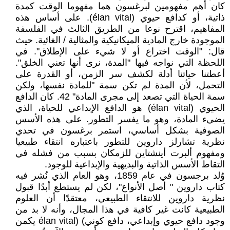
كان أهم مفهومين لبرغسون هما مفهوما الوقت كمدة
ذاتية، أو كدافع حيوي (élan vital). على أساس هذه
المفاهيم، اقترح نوعا من الطريق الثالث في الفلسفة
الموجودة خارج المادية الميكانيكية والمثالية / الغائية. حيث
قال: "الوقت اختراع أو لا شيء على الإطلاق". في
اللحظة التي نواجه فيها "المدة، نرى أنها تعني الخلق".
أعطتنا حياتنا أدلة لكشف سر الزمن، أو القدرة على
التحمل، لأن المدة لم تكن سمة "للمادة نفسها، ولكن
سمة الحياة التي تصعد إلى مجرى المادة" 42. كان الدافع
الحيوي (élan vital) هو الدافع الإبداعي للحياة، الذي
يضيء المادة، وهو ما يفسر التطور. على هذه الأسس
الصوفية بشكل أساسي، استمر برغسون في تحدي
نظرية تشارلز داروين للتطور باعتباره انتقاء طبيعيا
ومفهوم ألبرت أينشتاين للزمكان بسبب من فشله في
التقاط الأسس الذاتية والبديهية والإبداعية للوجود.
وُلد برجسون في عام 1859، وهو العام الذي نُشر فيه
كتاب داروين " أصل الأنواع"، لكن لم يستطع أبدًا قبول
نظرية داروين للانتقاء الطبيعي، معتقدًا أن العلوم
الطبيعية كانت غير كافية في هذا المجال، وأنه لا بد من
وجود دافع حيوي وإبداعي، دافع كوني) (élan vital يكمن