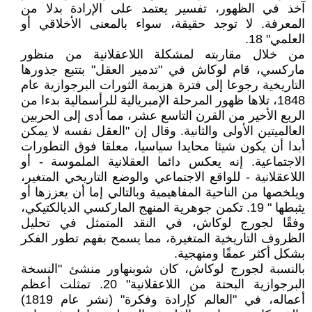
آخذ في الظهور، تفسير يعتمد على الإرادة بدلا من
المعرفة. لا توجد حقيقة، سواء بالمعنى الأخلاقي أو
العلمي" 18.
من خلال مقاربته لمشكلة اللاعقلانية من منظور
ماركسي، قام لوكاش في "تدمير العقل" بتتبع جذورها
التاريخية رجوعا إلى فترة هزيمة الثورات البرجوازية عام
1848، تلاها ظهور المرحلة الإمبريالية للرأسمالية بدءا من
الربع الأخير من القرن التاسع عشر، مما أدى إلى الحربين
العالميتين الأولى والثانية. وقال إن "العقل نفسه لا يمكن
أبدا أن يكون شيئا محايدا سياسيا، معلقا فوق التطورات
الاجتماعية. إنه يعكس دائما العقلانية الملموسة - أو
اللاعقلانية - للواقع الاجتماعي والوضع التاريخي المتغير،
ويلخصها من الناحية المفاهيمية وبالتالي إما أن يعززها أو
يثبطها " 19. تكمن جوهرية المنهج الماركسي الديالكتيكي،
وفقًا لجورج لوكاش، في النقد المتمثل في تحليل
الظروف التاريخية المتغيرة، مما يسمح بفهم تطور الفكر
بشكل أكثر عمقًا ومنهجية.
بالنسبة لجورج لوكاش، كان شوبنهاور منشئ "النسخة
البرجوازية البحتة من اللاعقلانية" 20. تمثلت أعظم
أعماله، في "العالم كإرادة وفكرة" (نشر عام 1819)