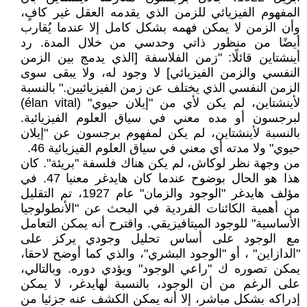
المفهوم الفيزيائي للزمن الذي يقدمه العقل غير كافٍ،
وأن الزمن لا يمكن فهمه بشكل كامل إلا عندما يُقارب
أيضًا من منظور ذاتي وحدسي من خلال المدة. رد
أينشتاين قائلًا: "زمن الفلاسفة [الذي يدمج بين الزمن
النفسي والزمن الفيزيائي] لا وجود له، ولا يبقى سوى
الزمن النفسي الذي يختلف عن زمن الفيزيائيين." بالنسبة
لأينشتاين، لم يكن لأي من "إيلان حيوي" (élan vital)
لبرجسون أو مده معني في سياق العلوم الفيزيائية.
بالنسبة لأينشتاين، لم يكن لمفهوم برجسون عن "إيلان
حيوي" ولا مدته أي معني في سياق العلوم الفيزيائية 46.
من وجهة نظر لوكاش، لم يكن هناك فلسفة "بريئة". كان
هذا هو الحال بوضوح عندما كان هايدغر معنيا 47. في
مؤلف هايدغر "الوجود والزمان" عام 1927، تم التقليل
من أهمية الكائنات الفردية في البحث عن "الأنطولوجيا
الأساسية" للوجود الميتافيزيقي. واقترح أنه يمكن التعامل
مع الوجود على أساس تحليل وجودي يركز على
"الدازاين" ، أو "الوجود البشري"، والذي كما أوضح لاحقا،
يمكن تصوره ك "راعي الوجود" ويؤدي دوره. وبالتالي،
على الرغم من أن الوجود، بالنسبة لهايدغر، لا يمكن
إدراكه بشكل مباشر، إلا أنه يمكن الكشف عنه جزئيا من