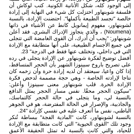
إلى الوجود كله، شكل الأنانية الكونية. كتب لوكاش أن
فلسفة شوبنهاور اختزلت كل شيء في النهاية إلى إرادة
خالصة "تجسد الطبيعة بأكملها". احتضنت الإرادة، بالنسبة
لشوبنهاور، مفهوم إيمانويل كانط عن الأشياء في ذاتها
(Noumena) ، والذي يتجاوز الإدراك البشري. فقد أعلن
شوبنهاور: "يجب أن أدرك، أن القوى الغامضة التي تتجلى
في جميع الأجسام الطبيعية، على أنها متطابقة مع الإرادة
التي في داخلي، وتختلف عنها فقط في الدرجة" 23.
أفضل توضيح لفكرة شوبنهاور عن الإرادة يتجلى في رده
على تصريح باروخ سبينوزا الشهير بأن الحجر المتساقط،
إذا كان واعيا، سيعتقد أن لديه إرادة حرة وأن زخمه كان
نتاجا لإرادته الخاصة - وهي حجة مصممة لدحض فكرة
الإرادة الحرة. قلب شوبنهاور معنى سبينوزا وأعلن:
"سيكون الحجر محقًا. نفس مسار الحجر يمثل الدافع
بالنسبة لي، وما يتجلى في حالة الحجر كالتماسك،
والجاذبية، والإصرار في الحالة المفترضة، هو في الجوهر
الباطني، نفس ما أتعرف عليه في نفسي كإرادة "24.
بالنسبة لشوبنهاور، كانت "المادية الفجة" ببساطة تُنكر
وجود تلك "القوى الحيوية" التي كانت متطابقة مع الإرادة
للحياة، والتي كانت بالنسبة له تمثل الحقيقة الأعمق