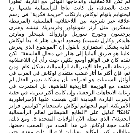
لم تكن اللاعقلانية، واندماجها النهائي مع النازية، تطورا
حدث بالصدفة، بل كانت نتاجا للرأسمالية نفسها. رد
ليختهايم باتهام لوكاش بارتكاب "جريمة فكرية" في رسم
علاقة غير شرعية بين اللاعقلانية الفلسفية (المرتبطة
بمفكرين مثل آرثر شوبنهاور وفريدريك نيتشه وهنري
برجسون وجورج سوريل وأوزوالد شبنجلر ومارتن
هايدغر وكارل شميت) وصعود أدولف هتلر 4. بدأ لوكاش
كتابه بشكل استفزازي بالقول إن "الموضوع الذي يعرض
علينا هو طريق ألمانيا إلى هتلر في مجال الفلسفة". لكن
نقده كان في الواقع أوسع بكثير، حيث رأى أن اللاعقلانية
مرتبطة بالمرحلة الإمبريالية للرأسمالية بشكل عام. ومن
ثم، فإن أكثر ما أثار غضب منتقدي لوكاش في الغرب في
أوائل الستينيات هو اقتراحه بأن مشكلة تدمير العقل لم
تختف مع الهزيمة التاريخية للفاشية، بل استمرت في
رعاية الاتجاهات الرجعية، وإن كانت أكثر سرية، في حقبة
الحرب الباردة الجديدة التي هيمنت عليها الإمبراطورية
الأمريكية. اتهم ليختهايم لوكاش باستخدام "كوابيس فرانز
كافكا" كدليل على "الطابع الشيطاني لعالم الرأسمالية
الحديثة"، الذي تمثله الآن الولايات المتحدة 5. ومع ذلك،
كانت حجة لوكاش في هذا الصدد من الصعب دحضها.
وبالتالي، كتب لوكاش بعبارات لا تزال ذات مغزى حتى