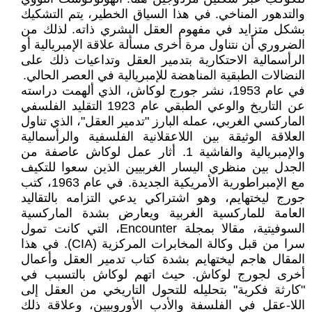
والتدهور المناخي. في هذا السياق الخطير، يتم التشكيك
بشكل متزايد في مفهوم العقل البشري ذاته. لذلك من
الضروري أن نتناول مرة أخرى مسألة علاقة الإمبريالية أو
الرأسمالية الاحتكارية بتدمير العقل وتداعيات ذلك على
النضالات الطبقية المناهضة للإمبريالية في العصر الحالي.
في عام 1953، نشر جورج لوكاش، الذي ألهمت دراسته
عن التاريخ والوعي الطبقي عام 1923 التقليد الفلسفي
الماركسي الغربي، عمله البارز "تدمير العقل"، الذي تناول
العلاقة الوثيقة بين اللاعقلانية الفلسفية والرأسمالية
والإمبريالية والفاشية 1. أثار عمل لوكاش عاصفة من
الجدل بين منظري اليسار الغربيين الذين سعوا للتكيف
مع الإمبراطورية الأمريكية الجديدة. في عام 1963، كتب
جورج ليختهايم، وهو اشتراكي يدعي التزامه بالتقاليد
العامة للماركسية الغربية ويعارض بشدة الماركسية
السوفيتية، مقالا بمجلة Encounter، التي كانت تمول
سرا من قبل وكالة المخابرات المركزية (CIA). في هذا
المقال هاجم ليختهايم بشدة كتاب تدمير العقل وأعمال
أخرى لجورج لوكاش. حيث اتهم لوكاش بالتسبب في
"كارثة فكرية" بتحليله للتحول التاريخي من العقل إلى
اللا-عقل في الفلسفة والأدب الأوروبيين، وعلاقة ذلك