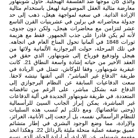
والذي كان موجها ضد الفلسفة الهيجلية. حاول شوبنهاور
معارضة مثالية العقل الموضوعية لهيغل باستخدام مثالية
الإرادة الذاتية. في سعيه لمواجهة هيغل، ذهب إلى حد
جدولة محاضراته في برلين في عشرينيات القرن التاسع
عشر لتتزامن مع محاضرات هيجل، ولكن دون جدوى،
لأنه لم يكن قادرا على جذب الجمهور. فقط مع هزيمة
ثورات 1848 في ألمانيا تحول المناخ العام في اتجاهه.
في تلك المرحلة، حولت البرجوازية الألمانية ولائها من
هيجل ولودفيغ فورباخ إلى شوبنهاور، الذي حقق في
العقد الأخير من حياته إشادة واسعة النطاق 21. كانت
عبقرية شوبنهاور، وفقا للوكاش، تتمثل في الريادة في
طريقة "الدفاع غير المباشر"، التي أتقنها نيتشه لاحقا.
سعت الدفاعيات السابقة عن النظام البرجوازي إلى
الدفاع عنه بشكل مباشر، على الرغم من تناقضاته
المتعددة. في طريقة شوبنهاور الجديدة في ألية الدفاعات
غير المباشرة، يمكن إبراز الجانب السيئ للرأسمالية
(وحتى تناقضاتها). ومع ذلك، لم تُنسب هذه السلبيات
للنظام الرأسمالي نفسه، بل أُرجعت إلى الأنانية، الغرائز،
والإرادة، مما وضع الوجود البشري في إطار متشائم
عميق بوصفه عملية منحلة مليئة بالرذائل 22. وهكذا اتخذ
مفهوم شوبنهاور عن الإرادة، أو إرادة الحياة، الذي نسبه