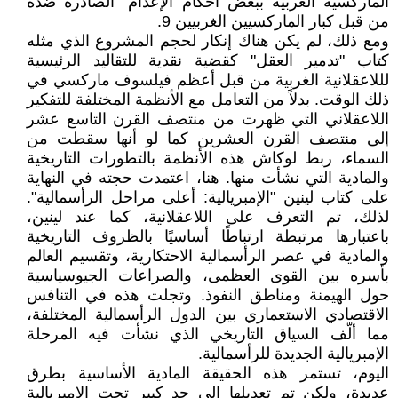
الماركسية الغربية ببعض أحكام الإعدام" الصادرة ضده
من قبل كبار الماركسيين الغربيين 9.
ومع ذلك، لم يكن هناك إنكار لحجم المشروع الذي مثله
كتاب "تدمير العقل" كقضية نقدية للتقاليد الرئيسية
لللاعقلانية الغربية من قبل أعظم فيلسوف ماركسي في
ذلك الوقت. بدلاً من التعامل مع الأنظمة المختلفة للتفكير
اللاعقلاني التي ظهرت من منتصف القرن التاسع عشر
إلى منتصف القرن العشرين كما لو أنها سقطت من
السماء، ربط لوكاش هذه الأنظمة بالتطورات التاريخية
والمادية التي نشأت منها. هنا، اعتمدت حجته في النهاية
على كتاب لينين "الإمبريالية: أعلى مراحل الرأسمالية".
لذلك، تم التعرف على اللاعقلانية، كما عند لينين،
باعتبارها مرتبطة ارتباطًا أساسيًا بالظروف التاريخية
والمادية في عصر الرأسمالية الاحتكارية، وتقسيم العالم
بأسره بين القوى العظمى، والصراعات الجيوسياسية
حول الهيمنة ومناطق النفوذ. وتجلت هذه في التنافس
الاقتصادي الاستعماري بين الدول الرأسمالية المختلفة،
مما ألّف السياق التاريخي الذي نشأت فيه المرحلة
الإمبريالية الجديدة للرأسمالية.
اليوم، تستمر هذه الحقيقة المادية الأساسية بطرق
عديدة، ولكن تم تعديلها إلى حد كبير تحت الإمبريالية