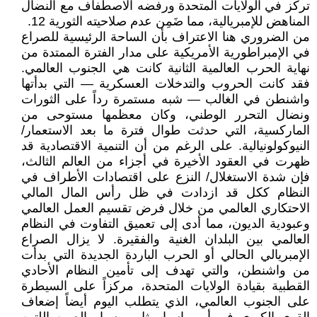
تركز في الولايات المتحدة ورفضه الاصطفاف مع النضال
المناهض للإمبريالية، مما ضَمِن عدم صلاحيته الثورية 12.
من الضروري هنا الاعتراف بأن الساحة الرئيسية للصراع
في الإمبراطورية الأمريكية على مدار الفترة الممتدة من
نهاية الحرب العالمية الثانية كانت هي الجنوب العالمي.
فقد كانت الحروب والتدخلات العسكرية — التي بدأتها
واشنطن في الغالب — شبه مستمرة رداً على الثورات
ونضال التحرر الوطني، وكان معظمها مستوحى من
الماركسية، التي حدثت طوال فترة ما بعد الاستعمار/
النيوكولونيالية. على الرغم من أن التنمية الاقتصادية قد
ظهرت في العقود الأخيرة في أجزاء من العالم الثالث،
فإن شدة الاستغلال/ النزع على اقتصادات الأطراف في
النظام ككل قد ازدادت في ظل رأس المال المالي
الاحتكاري العالمي من خلال فرض تقسيم العمل العالمي
وعبودية الديون، مما أدى إلى تعميق التفاوت في النظام
العالمي بين البلدان الغنية والفقيرة. لا يزال الصراع
الإمبريالي الحالي أو الحرب الباردة الجديدة التي بدأت
من واشنطن، والتي تهدف إلى تأمين النظام الأحادي
القطبية بقيادة الولايات المتحدة، مركزاً على السيطرة
على الجنوب العالمي، الذي يتطلب اليوم أيضاً إضعاف