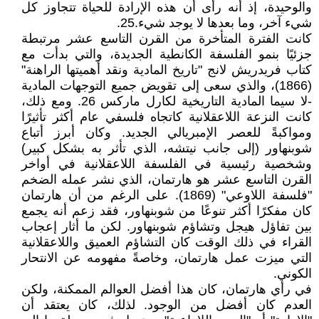
والوحيدة، إذ أنه رأى أن هذه الإرادة للحياة تتجاوز كل
شيء آخر، وما بعدها لا يوجد شيء.25.
كانت الفترة المتأخرة من القرن التاسع عشر مرتبطة
جزئيًا بنمو الفلسفة الكانطية الجديدة، والتي بدأت مع
كتاب فريدريش لانج "تاريخ المادية ونقد أهميتها الراهنة"
(1866)، والذي سعى إلى تقويض جميع التوجهات المادية
-لا سيما المادية التاريخية لكارل ماركس 26. ومع ذلك،
كانت النزعة اللاعقلانية كاتجاه فلسفي عام أكثر تأثيرًا
ومواكبةً للعصر الإمبريالي الجديد. وكان أبرز أتباع
شوبنهاور (إلى جانب نيتشه، الذي تأثر به بشكل كبير)
وشخصية رئيسية في الفلسفة اللاعقلانية في أواخر
القرن التاسع عشر هو هارتمان، الذي نشر عمله الضخم
"فلسفة اللاوعي" (1869). على الرغم من أن هارتمان
كان مفكرًا أكثر تنوعًا من شوبنهاور، فقد زعم أنه يجمع
بين تفاؤل هيجل وتشاؤم شوبنهاور. لكن ما أثار إعجاب
القراء في ذلك الوقت كان التشاؤم العميق واللاعقلانية
التي ميزت عمل هارتمان، وخاصةً مفهومه عن الانتحار
الكوني.
في رأي هارتمان، كان هذا أفضل العوالم الممكنة، ولكن
العدم كان أفضل من الوجود. لذلك، كان يعتقد أن