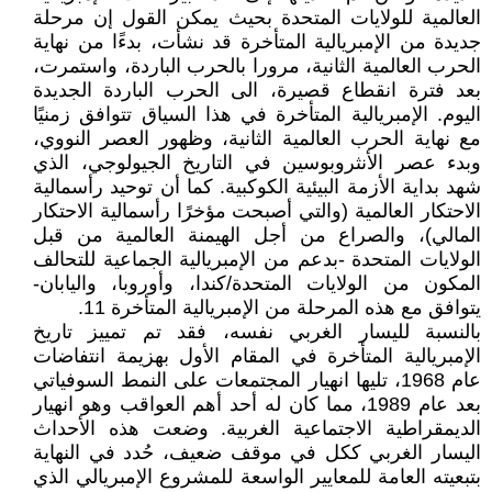
العالمية للولايات المتحدة بحيث يمكن القول إن مرحلة
جديدة من الإمبريالية المتأخرة قد نشأت، بدءًا من نهاية
الحرب العالمية الثانية، مرورا بالحرب الباردة، واستمرت،
بعد فترة انقطاع قصيرة، الى الحرب الباردة الجديدة
اليوم. الإمبريالية المتأخرة في هذا السياق تتوافق زمنيًا
مع نهاية الحرب العالمية الثانية، وظهور العصر النووي،
وبدء عصر الأنثروبوسين في التاريخ الجيولوجي، الذي
شهد بداية الأزمة البيئية الكوكبية. كما أن توحيد رأسمالية
الاحتكار العالمية (والتي أصبحت مؤخرًا رأسمالية الاحتكار
المالي)، والصراع من أجل الهيمنة العالمية من قبل
الولايات المتحدة -بدعم من الإمبريالية الجماعية للتحالف
المكون من الولايات المتحدة/كندا، وأوروبا، واليابان-
يتوافق مع هذه المرحلة من الإمبريالية المتأخرة 11.
بالنسبة لليسار الغربي نفسه، فقد تم تمييز تاريخ
الإمبريالية المتأخرة في المقام الأول بهزيمة انتفاضات
عام 1968، تليها انهيار المجتمعات على النمط السوفياتي
بعد عام 1989، مما كان له أحد أهم العواقب وهو انهيار
الديمقراطية الاجتماعية الغربية. وضعت هذه الأحداث
اليسار الغربي ككل في موقف ضعيف، حُدد في النهاية
بتبعيته العامة للمعايير الواسعة للمشروع الإمبريالي الذي