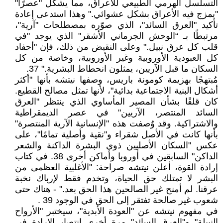
التسلسل الهرمي الطبيعي للأعراق، مما يشكل "عصرًا"
"يمزج فيه الأعراق بشكل عشوائي." وهذا استدعى إعادة
تأكيد "العرق السائد"، الذي صوّره بمصطلحات "آرية"،
مرتبطًا بـ “الوحش الجرماني الأشقر" الذي يوجد "في
قلب كل عرق نبيل." وعلى النقيض من ذلك، فإن "أحفاد
كل العبودية الأوروبية وغير الأوروبية، وخاصة من كل
السكان ما قبل الآريين، يمثلون انحطاط البشرية." 37.
مُبتهجًا بهزيمة كومونة باريس، وصفها نيتشه بأنها "أكثر
أشكال البنية الاجتماعية بدائية"، لأنها تمثل مصالح القطيع.
كان قلقًا بشأن المصير المأساوي الذي ينتظر "العرق
السائد المنتصر، الآريين" في عصر الديمقراطية
والاشتراكية. وقد وُصفت هذه "الإنسانية الآرية المنتصرة"
بأنها كانت في الأصل شقراء و"نقية وأصلية تمامًا"، على
عكس "السكان الأصليين ذوي البشرة الداكنة والشعر
الداكن" السابقين في أوروبا وأماكن أخرى 38. في كتاب
إرادة القوة، أعلن نيتشه صراحة: "الأغلبية العظمى من
البشر لا تمتلك حق الحياة، وتخدم فقط لإرباك نخبة
عرقنا. لم أمنح غير الصالحين هذا الحق بعد." - هناك حتى
شعوب غير صالحة تفتقر إلى الحق في الوجود 39 .
في مفهوم نيتشه عن "العودة الأبدية"، سيختبر "الأرواح
النبيلة" و"العرق السائد" مرة أخرى انتصار الإرادة في