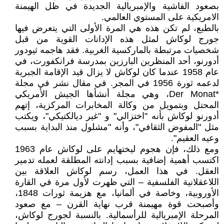
بصعود الفاشية والإمبريالية الجديدة في ظل الهيمنة
الامريكية على المستوي العالمي.
بالطبع، لم تكن هذه هي المرة الأولى التي يتعرض فيها
جورج لوكاش لمثل هذه الإدانات القوية من قبل
شخصيات مرتبطة بالماركسية الغربية. فقد هاجمه ثيودور
أدورنو، أحد المنظرين البارزين بمدرسة فرانكفورت، في
عام 1958 عندما كان لوكاش لا يزال قيد الإقامة الجبرية
لدعمه ثورة 1956 في المجر. في مقال نشر في مجلة
*Der Monat، وهي مجلة أنشأها الجيش الأمريكي
المحتل وبتمويل من وكالة المخابرات المركزية، إتهم
أدورنو لوكاش بأنه "اختزالي" و "غير ديالكتيكي"، ويكتب
مثل "المفوض الثقافي"، وأنه "مشلول منذ البداية بسبب
وعيه العقيم".
ومع ذلك، فإن هجوم ليختهايم على لوكاش عام 1963
اكتسب أهمية إضافية بسبب إدانته المطلقة لعمله تدمير
العقل. في هذا العمل، رسم لوكاش العلاقة بين
اللاعقلانية الفلسفية – التي ظهرت لأول مرة في القارة
الأوروبية، وخاصة في ألمانيا، مع هزيمة ثورات 1848،
وأصبحت قوة مهيمنة قرب نهاية القرن – مع صعود
المرحلة الإمبريالية للرأسمالية. بالنسبة لجورج لوكاش،