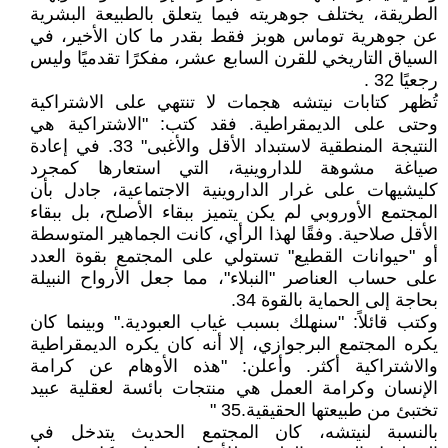
الطريقة، يختلف جوهريته فيما يتعلق بالطبيعة البشرية
عن جوهرية توماس هوبز فقط بقدر ما كان الأخير، في
السياق التاريخي للقرن السابع عشر، مفكرًا تقدميًا وليس
رجعيًا 32 .
تُظهر كتابات نيتشه هجمات لا تنتهي على الاشتراكية
وحتى على الديمقراطية. فقد كتب: "الاشتراكية هي
النتيجة المنطقية لاستبداد الأقل والأغبى" 33. في إعادة
صياغة مشوهة للداروينية، التي استعارها كمجرد
كليشيهات على غرار الداروينية الاجتماعية، جادل بأن
المجتمع الأوروبي لم يكن يتميز ببقاء الأصلح، بل ببقاء
الأقل صلاحية. وفقًا لهذا الرأي، كانت الجماهير المتوسطة
أو "حيوانات القطيع" تستولي على المجتمع بقوة العدد
على حساب العناصر "النبلاء"، مما جعل الأرواح النبيلة
بحاجة إلى الحماية بالقوة 34.
وكتب قائلاً: "سنهلك بسبب غياب العبودية." وبينما كان
يكره المجتمع البرجوازي، إلا أنه كان يكره الديمقراطية
والاشتراكية أكثر. وأعلن: "هذه الأوهام عن كرامة
الإنسان وكرامة العمل هي منتجات بائسة لعقلية عبيد
تختبئ من طبيعتها الحقيقية.35 "
بالنسبة لنيتشه، كان المجتمع الحديث يتدخل في