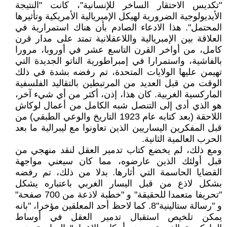
"تكديس الاحتقار الساخر للإنسانية"، كانت "النتيجة
الأيديولوجية الضرورية لهيكل الإمبريالية الأمريكية وتأثيرها
المحتمل". هذا الادعاء الصادم بأن هناك استمرارية في
العلاقة بين الإمبريالية واللاعقلانية تمتد على مدار قرن
كامل، من أواخر القرن التاسع عشر في أوروبا، مرورا
بالفاشية، واستمرارا في إمبراطورية الناتو الجديدة التي
تهيمن عليها الولايات المتحدة، تم رفضه بشدة في ذلك
الوقت من قبل العديد من المرتبطين بالتقاليد الفلسفية
الماركسية الغربية. كان هذا، إذن، أكثر من أي شيء آخر،
هو الذي أدى إلى التنصل شبه الكامل من أعمال لوكاش
اللاحقة (بعد كتابه عام 1923 التاريخ والوعي الطبقي) من
قبل المفكرين اليساريين الذين تعاونوا مع ليبرالية ما بعد
الحرب العالمية الثانية.
ومع ذلك، لم يخضع كتاب تدمير العقل لنقد منهجي من
قبل أولئك الذين عارضوه، مما كان سيعني مواجهة
القضايا الحاسمة التي أثارها. بدلا من ذلك، تم رفضه
بشكل لاذع من قبل اليسار الغربي باعتباره يشكل
"تحريفا متعمدا للحقيقة" و "خطبة لاذعة من 700 صفحة"
و "رسالة ستالينية"8. كما لاحظ أحد المعلقين مؤخرا، "بانه
يمكن تلخيص استقبال تدمير العقل في أوساط