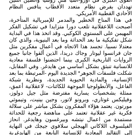
القوى الكبرى في أورو-اسيا مثل روسيا والصين اللتين
تهددان بفرض نظام متعدد الأقطاب ينافس النظام
الأحادي القطبية الأمريكي.
في هذا المناخ الخطير والمدمر للإمبريالية المتأخرة،
أصبحت اللاعقلانية تلعب دورا متزايدا في تشكيل الفكر
المهيمن على المستوي الكوكبي. وقد اتخذ هذا في البداية
شكل تفكيكية ما بعد الحداثة وما بعد البنيوية، والذي كان
معتدلا نسبيا. تجسد هذا الاتجاه في أعمال مفكرين مثل
جان فرانسوا ليوتار وجاك دريدا، الذين ألقوا جانبا جميع
الروايات التاريخية الكبرى بينما احتضنوا فلسفة معادية
للانسانية تنبثق بشكل أساسي من هايدغر. وفي المقابل،
شكلت فلسفات الجوهر* الجديدة اليوم -المرتبطة بما بعد
الإنسانية، والمادية الحيوية الجديدة، ونظرية شبكة
الفاعل، والأنطولوجيا الموجهة للكائنات- لاعقلانية أعمق،
ممثلة بشخصيات يسارية مفترضة مثل جيل دولوز،
وفيليكس غوتاري، وبرونو لاتور، وجين بينيت، وتيموثي
مورتون. يعتمد هؤلاء المفكرون بشكل مباشر على سلالة
فكرية غير عقلانية تعتمد على مناهضة رجعية للحداثة
مستمدة من اعمال نيتشه وبيرغسون وهايدغر. انحاز
الفيلسوف اللاكاني الهيجلي سلافوي جيجك في النهاية
إلى التقاليد المعادية للإنسانية النابعة من الهايدغرية