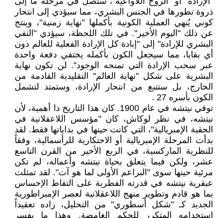
"الإرادة" أو "الروح اللاواعية"، ستصل في مرحلة ما إلى
ذروة تطورها في الجنس البشري، مما سيؤدي إلى انتحار
كوني يُنهي العملية الكونية بأكملها "نهاية زمنية"، وينتج
عن ذلك "اليوم الأخير". في تلك اللحظة، سيؤدي "النفي
البشري للإرادة" إلى "إبادة كل الإرادة الفعلية للعالم دون
أي بقايا، مما سيجعل الكون بأكمله يختفي دفعة واحدة
عبر سحب الإرادة التي تمنحه الوجود". لن تكون نهاية
البشرية على شكل "نهاية العالم" التقليدية القادمة من
الخارج، بل ستنبع من انتحار الإرادة، وستمتد لتشمل
الكون بأسره 27 .
توفي نيتشه في عام 1900. كان هذا التاريخ ذا أهمية، لأن
نيتشه، في نظر لوكاش، كان "مؤسس اللاعقلانية في
الحقبة الإمبريالية"، التي كانت حينها في بداياتها فقط. لقد
بدأت المرحلة الإمبريالية أو الاحتكارية للرأسمالية، وفقاً
للنظرية الماركسية، في الربع الأخير من القرن التاسع
عشر، ولكن فيما يتعلق بحياة نيتشه وأعماله، لم تكن
مرئية حينها سوى "البراعم الأولى لما هو آت". لقد تمثلت
عبقرية نيتشه في قدرته الفطرية على التقاط الإحساس
بما هو قادم وتطوير منهج اللاعقلانية لعصر الإمبراطورية
الجديد كـ "شكل أسطوري" من التحليل، زاده تعقيداً
استخدامه المتكرر للحكم الغامضة. وهذا ما يفسر