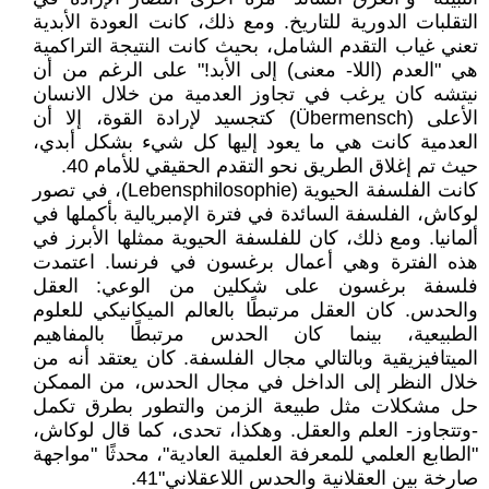
التقلبات الدورية للتاريخ. ومع ذلك، كانت العودة الأبدية
تعني غياب التقدم الشامل، بحيث كانت النتيجة التراكمية
هي "العدم (اللا- معنى) إلى الأبد!" على الرغم من أن
نيتشه كان يرغب في تجاوز العدمية من خلال الانسان
الأعلى (Übermensch) كتجسيد لإرادة القوة، إلا أن
العدمية كانت هي ما يعود إليها كل شيء بشكل أبدي،
حيث تم إغلاق الطريق نحو التقدم الحقيقي للأمام 40.
كانت الفلسفة الحيوية (Lebensphilosophie)، في تصور
لوكاش، الفلسفة السائدة في فترة الإمبريالية بأكملها في
ألمانيا. ومع ذلك، كان للفلسفة الحيوية ممثلها الأبرز في
هذه الفترة وهي أعمال برغسون في فرنسا. اعتمدت
فلسفة برغسون على شكلين من الوعي: العقل
والحدس. كان العقل مرتبطًا بالعالم الميكانيكي للعلوم
الطبيعية، بينما كان الحدس مرتبطًا بالمفاهيم
الميتافيزيقية وبالتالي مجال الفلسفة. كان يعتقد أنه من
خلال النظر إلى الداخل في مجال الحدس، من الممكن
حل مشكلات مثل طبيعة الزمن والتطور بطرق تكمل
-وتتجاوز- العلم والعقل. وهكذا، تحدى، كما قال لوكاش،
"الطابع العلمي للمعرفة العلمية العادية"، محدثًا "مواجهة
صارخة بين العقلانية والحدس اللاعقلاني"41.