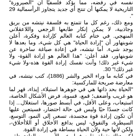
نفسه في رفضه، مما يؤكد فلسفيًا أن "الصيرورة"
التاريخية لا يمكنها أن تنتج أي جديد يتجاوز الرأسمالية 29
".
ومع ذلك، رغم كل ما تتمتع به فلسفة نيتشه من بريق
وجاذبية، لا يمكن إنكار طابعها الرجعي واللاعقلاني
المنهجي. في ختام كتابه العالم كإرادة وفكرة، أعلن
شوبنهاور أن "إرادة الحياة" هي كل شيء، وما بعدها لا
يوجد شيء. أما نيتشه، في إعادة صياغة ساخرة عن
شوبنهاور، فقد أعلن: "هذا العالم هو إرادة القوة- ولا
شيء غير ذلك! وأنت نفسك إرادة القوة هذه-ولا شيء
غير ذلك!" 30.
في كتابه ما وراء الخير والشر (1886)، كتب نيتشه، في
معارضة صريحة للماركسية:
"الحياة بحد ذاتها هي في جوهرها استيلاء، إيذاء، قهر لما
هو غريب وأضعف؛ قمع، قسوة، فرض الأشكال الخاصة،
استيعاب، وعلى الأقل، في أبسط صورها، استغلال... إذا
كانت جسدًا حيًا وليس في حالة احتضار، فسيتعين عليها
أن تكون إرادة قوة مجسدة، تسعى إلى النمو، التوسع،
السيطرة، والتفوق- ليس بدافع الأخلاق أو اللاأخلاق-،
ولكن لأنها حية ولأن الحياة ببساطة هي إرادة القوة.