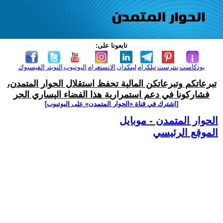
تابعونا على:
بودكاست
بنترست
تيلكرام
لينكدإن
الانستغرام
اليوتيوب
التويتر
الفيسبوك
تبرعاتكم وتبرعاتكن المالية تحفظ استقلال الحوار المتمدن،
فشاركونا في دعم استمرارية هذا الفضاء اليساري الحر
[اشترك في قناة ‫«الحوار المتمدن» على اليوتيوب]
الحوار المتمدن - موبايل
الموقع الرئيسي