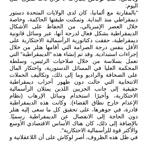
اليوم:
"بالمقارنة مع ألمانيا، كان لدى الولايات المتحدة دستور
ديمقراطي منذ البداية. وتمكنت طبقتها الحاكمة، وخاصة
خلال العصر الإمبريالي، من الحفاظ على الأشكال
الديمقراطية بشكل فعال لدرجة أنها، عبر وسائل قانونية
ديمقراطية، حققت دكتاتورية الرأسمالية الاحتكارية على
الأقل بنفس درجة الصرامة التي أقامها هتلر من خلال
إجراءات استبدادية. وقد تم إنشاء هذه "الديمقراطية" التي
تعمل بسلاسة من خلال صلاحيات الرئيس، وسلطة
المحكمة العليا في المسائل الدستورية، واحتكار المال
على الصحافة والراديو وما إلى ذلك، وتكاليف الحملات
الانتخابية التي حالت دون ظهور أحزاب ديمقراطية
حقيقية إلى جانب الحزبين اللذين يمثلان الرأسمالية
الاحتكارية، وأخيرًا استخدام وسائل الإرهاب (نظام
الإعدام خارج نطاق القضاء). وكانت هذه الديمقراطية
قادرة، في جوهرها، على تحقيق كل ما سعى إليه هتلر
دون الحاجة إلى الانفصال عن الديمقراطية رسميًا.
بالإضافة إلى ذلك، كان هناك الأساس الاقتصادي الأوسع
والأكثر قوة للرأسمالية الاحتكارية".
في ظل هذه الظروف، أصر لوكاش على أن اللاعقلانية و