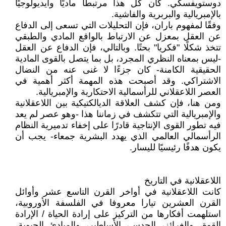
دوستويفسكي. كان كل هذا مرتبطًا ماديًا وأيديولوجيًا
بالإمبريالية والبربرية والفاشية.
وفقًا لمفهوم باران، فإن التحليلات التي تسعى إلى الدفاع
عن العقل بمعزل عن الارتباط بالواقع المادي والطبقي
تتخذ شكلًا "فكريا" بحتًا. وبالتالي، فإن الدفاع عن العقل
-ليس بمعناه النظري المجرد، بل بما يتصل بالقوى المادية
الحقيقية الكامنة- كان جزءًا لا غنى عنه من النضال
الاشتراكي. وقد أصبحت هذه المهمة أكثر أهمية في
العصر اللاعقلاني للرأسمالية الاحتكارية والإمبريالية.
ومن هنا، فإن كشف العلاقة الديالكتيكية بين اللاعقلانية
والإمبريالية التي تتكشف في زماننا هذا -وهو عصر لم يعد
فيه تطور القوى الإنتاجية قادرًا على إخفاء تدميرية النظام
الرأسمالي العالمي الذي يهدد البشرية جمعاء- يجب أن
يكون هدفًا رئيسيًا لليسار.
اللاعقلانية في التاريخ
كانت اللاعقلانية في أواخر القرن التاسع عشر وأوائل
القرن العشرين تيارا معروفا في الفلسفة الأوروبية،
استلهمت أفكارها من التركيز على إرادة الحياة / الإرادة
القوة، والغرائز، الحدس، الأساطير، والمبادئ الحيوية،