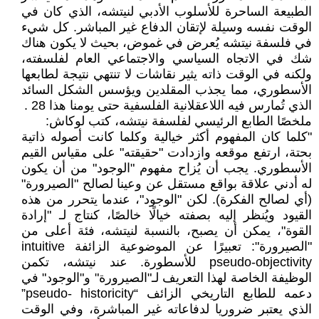
الطبيعة الساحرة للأسلوب الأدبي لنيتشه، الذي كان في
الوقت نفسه وسيلة لإتقان الدفاع غير المباشر. كل شيء
في فلسفة نيتشه يُعرض في غموض، بحيث لا يكون هناك
شك في الاتجاه السياسي والاجتماعي العام لفلسفته،
ولكنه في الوقت ذاته يثير نقاشات لا تنتهي نتيجة لطابعها
الأسطوري، مما يجذب المقلدين ويؤسس الشكل السائد
الذي تُمارس فيه اللاعقلانية الفلسفية حتى يومنا هذا 28 .
ملخصًا الطابع الرئيسي لفلسفة نيتشه، كتب لوكاش:
"كلما كان المفهوم أكثر خيالية وكلما كانت أصوله ذاتية
بحتة، ارتفع موقعه وازدادت "حقيقته" على مقياس القيم
الأسطوري. يجب أن يُزاح مفهوم "الوجود" من أن يكون
له أدني علاقة بواقع مستقل عن وعينا لصالح "الصيرورة"
(أي لصالح الفكرة). لكن "الوجود"، عندما يتحرر من هذه
القيود ويُنظر إليه بصفته خيالًا خالصًا، كنتاج لـ "إرادة
القوة"، يمكن أن يصبح، بالنسبة لنيتشه، فئة أعلى من
"الصيرورة": تعبيرًا عن الموضوعية الزائفة intuitive
pseudo-objectivity للأسطورة. عند نيتشه، تكمن
الوظيفة الخاصة لهذا التعريف لـ"الصيرورة" و"الوجود" في
دعمه للطابع التاريخي الزائف “pseudo- historicity”
الذي يعتبر ضروريا لدفاعاته غير المباشرة، وفي الوقت