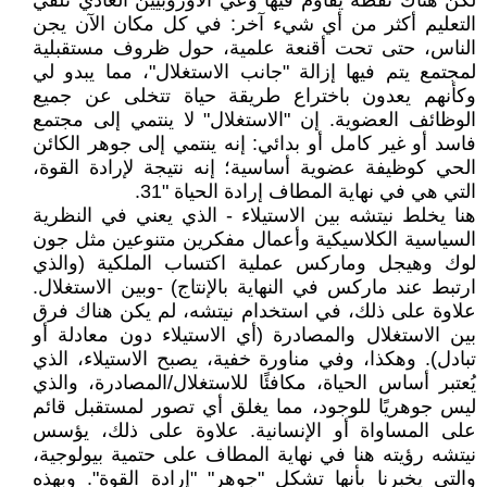
لكن هناك نقطة يقاوم فيها وعي الأوروبيين العادي تلقي
التعليم أكثر من أي شيء آخر: في كل مكان الآن يجن
الناس، حتى تحت أقنعة علمية، حول ظروف مستقبلية
لمجتمع يتم فيها إزالة "جانب الاستغلال"، مما يبدو لي
وكأنهم يعدون باختراع طريقة حياة تتخلى عن جميع
الوظائف العضوية. إن "الاستغلال" لا ينتمي إلى مجتمع
فاسد أو غير كامل أو بدائي: إنه ينتمي إلى جوهر الكائن
الحي كوظيفة عضوية أساسية؛ إنه نتيجة لإرادة القوة،
التي هي في نهاية المطاف إرادة الحياة "31.
هنا يخلط نيتشه بين الاستيلاء - الذي يعني في النظرية
السياسية الكلاسيكية وأعمال مفكرين متنوعين مثل جون
لوك وهيجل وماركس عملية اكتساب الملكية (والذي
ارتبط عند ماركس في النهاية بالإنتاج) -وبين الاستغلال.
علاوة على ذلك، في استخدام نيتشه، لم يكن هناك فرق
بين الاستغلال والمصادرة (أي الاستيلاء دون معادلة أو
تبادل). وهكذا، وفي مناورة خفية، يصبح الاستيلاء، الذي
يُعتبر أساس الحياة، مكافئًا للاستغلال/المصادرة، والذي
ليس جوهريًا للوجود، مما يغلق أي تصور لمستقبل قائم
على المساواة أو الإنسانية. علاوة على ذلك، يؤسس
نيتشه رؤيته هنا في نهاية المطاف على حتمية بيولوجية،
والتي يخبرنا بأنها تشكل "جوهر" "إرادة القوة". وبهذه