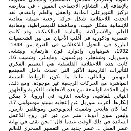
بالإضافة إلى التشاؤم الاجتماعي العميق - في معارضة
تركيز التنويرعلى المادية والعقل والعلم والتقدم. لقد
اتخذت اللاعقلانية شكل حركة رجعية عميقة معادية
للإنسانية بشكل خبيث، ومناهضة للديمقراطية، ومعادية
للعلم، والاشتراكية، والمادية الديالكتيكية، وقد كانت
عنصرية وذكورية في أغلب الأحيان. من بين الشخصيات
البارزة في التحول اللاعقلاني في الفترة من 1848-
1932، شوبنهاور، وإدوارد فون هارتمان، ونيتشه،
وسوريل، وشبنجلر، وبرغسون، وهايدغر، وشميت 16.
كانت هذه اللاعقلانية الفلسفية هي التعميم الفكري
للتأثيرات التاريخية الأكبر التي تحدث داخل المجتمع
المهيمن. وبالتالي، غالبا ما تكون الروابط السببية
المباشرة مع الحركات الرجعية غير موجودة. ومع ذلك،
فإن العلاقة الواسعة بين هذه الاتجاهات الفكرية والظهور
النهائي للفاشية، وخاصة النازية في أوروبا، لا يمكن
إنكارها. أعرب سوريل عن إعجابه ببينيتو موسوليني 17.
كما كان هايدغر وشميت أيديولوجيين وموظفين نازيين.
وليس سوى أدولف هتلر من عبر عن روح اللاعقل
السائدة في ذلك الوقت عندما قال: "نحن نقف في نهاية
عصر العقل ... عصر جديد من التفسير السحري للعالم