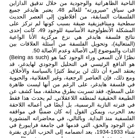
الناحية الظاهراتية والوجودية من خلال تدقيق الدازاين
في سياق "صيرورته" للعالم 48. يعتبر هايدغر جميع
الفلسفات السابقة، من أفلاطون إلى العصر الحديث
سطحية وميتافيزيقية ضيقة بسبب كونها لم تركز على
المشكلة الأنطولوجية الأساسية للوجود 49. كانت إحدى
نتائج فلسفة هايدغر هي نزع مركزية الأنا الواعية
(المتعالية)، وتحويل الفلسفة من أسئلة العلاقات بين
الذات والموضوع إلى الأصالة وعدم الأصالة 50.
نظرًا لأن السعي وراء الوجود كما هو (Being as such)
هو الدافع الرئيسي في التحليل الوجودي لهايدغر، قد
يعتقد المرء أن ذلك لن يرتبط كثيرًا بالسياسة والأخلاق.
ومع ذلك، فإن العناصر الرجعية، وغير العقلانية، والحيوية
في فلسفة هايدغر، على الرغم من أنها ليست ظاهرة
على السطح، فقد تسربت بطرق مختلفة، مما كشف عن
الطبيعة الحقيقية لمنطقه اللاعقلاني. لم يحدث هذا فقط
في فترته النازية الرسمية، بل أيضًا في أعماله اللاحقة
بعد الحرب، ويمكن القول إنه كان ضمنيًّا في مواقفه
الفلسفية منذ البداية. وبالتالي، في محاضراته المنشورة
عن الوجود والحق، التي قدمها في جامعة فرايبورغ في
شتاء 1933-1934، بعد انضمامه إلى الحزب النازي بفترة