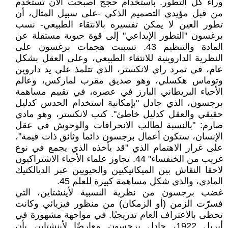
وراء كل التطور. باستخدام حجج أصبحت الآن تُستخدم
من قبل مؤيدي التصميم الذكي -على سبيل المثال، أن
تطور العين لا يمكن تفسيره بالانتقاء الطبيعي- نسب
برغسون "التطور الإبداعي" إلى قوة حيوية مستقلة عن
المادة والتنظيم 43. تسببت هجمات برغسون على
النظرية الداروينية للانتقاء الطبيعي، وعلى العقل بشكل
عام، في تمرد راي لانكستر، الذي تتلمذ علي يد داروين
وتوماس هكسلي، وهو صديق مقرب لماركس، وعالم
الأحياء البريطاني البارز في عصره، في تقييم مساهمة
برجسون، الذي جادل "بإمكانية استخدام الحدس كدليل
حقيقي والعقل كدليل خاطئ". كتب لانكستر، وهو مادي
صارم: "بالنسبة لطالب الانحرافات والوحوش في عقل
الإنسان، ستكون أعمال برجسون دائما وثائق ذات قيمة"،
على غرار الاهتمام الذي "قد يأخذه الذي يجمع في نوع
غريب من الخنفساء" 44. تجاوز علماء الأحياء الاشتراكيون
لاحقا النقاش بين الميكانيكيين والحيويين عبر الديالكتيك
المادي، والذي شكل مساهمة كبيرة للعلم 45.
غضب برجسون من نظرية النسبية لأينشتاين، التي
فسرّت الزمن (أو الزمكان) من منظور فيزيائي وكانت
تحظى بالاعتراف العام تدريجيًا. في مواجهة مشهورة في
أبريل 1922، جادل برجسون معارضًا لأينشتاين بأن