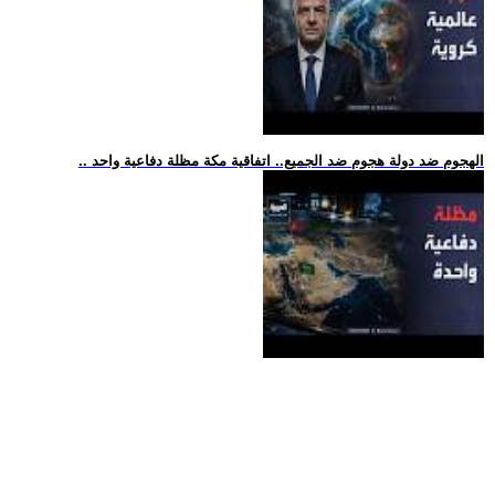
.. الهجوم ضد دولة هجوم ضد الجميع.. اتفاقية مكة مظلة دفاعية واحد