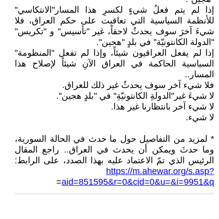
إذا لم يتم فعلُ شيءٍ لكسرِ هذا المسار"الانتكاسي"
للأنظمة السياسية التي تعاقبت على حكم العراق، فلا
شيءَ آخرَ سوف يحدثُ لاحقاً، غير "تأسيس" و "تكريس"
"الدولة الكانتونيّة" في بلدٍ "هجين".
إذا لم يفعل العراقيون شيئاً، وإذا لم تفعل "المنظومة"
السياسية الحاكمة في العراق الآنِ شيئاً لإصلاح هذا
المسار..
فلا شيء آخر سوف يحدثُ غير ذلك للعراق.
لا شيءَ غير"الدولةِ الكانتونيّةِ" في "بلدٍ هجين".
لا شيء آخر بانتظارنا غير هذا.
لا شيء.
* لمزيد من التفاصيل حول ما حدث في الحالة السورية،
وما حدثَ ويمكن أن يحدث في العراق.. راجع المقال
الرئيس الذي تمّ الاعتماد عليه بهذا الصدد، على الرابط:
https://m.ahewar.org/s.asp?
=
aid=851595&r=0&cid=0&u=&i=9951&q