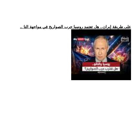
.. على طريقة إيران.. هل تعتمد روسيا حرب الصواريخ في مواجهة النا