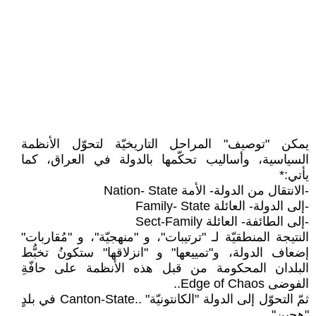
يمكن "توصيف" المراحل التاريخيّة لتحوّل الأنظمة
السياسية، وأساليب تحكّمها بالدولة في العراق، كما
يأتي:*
-الانتقال من الدولة- الأمة Nation- State
-إلى الدولة- العائلة Family- State
-إلى الطائفة- العائلة Sect-Family
النتيجة المنطقيّة لـ "ترتيبات"، و "منهجيّة"، و "مُقاربات"
إضعاف الدولة، و"تمييعها" و "انزلاقها" ستكونُ تخبُّط
البلدان المحكومة من قبل هذه الأنظمة على حافّةِ
الفوضى Edge of Chaos..
ثمّ التحوّل إلى الدولة "الكانتونيّة" ..Canton-State في بلدٍ
"هجين".