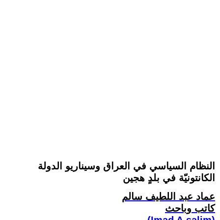
النظام السياسي في العراق وسيناريو الدولة
الكانتونيّة في بلدٍ هجين
عماد عبد اللطيف سالم
كاتب وباحث
(Imad A.salim)