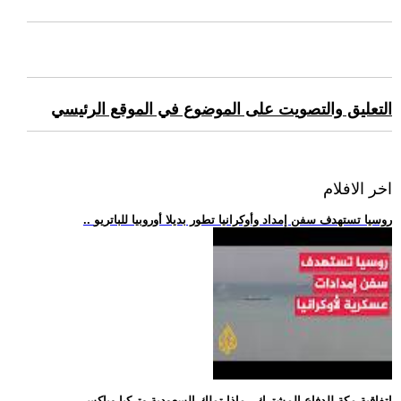
التعليق والتصويت على الموضوع في الموقع الرئيسي
اخر الافلام
.. روسيا تستهدف سفن إمداد وأوكرانيا تطور بديلا أوروبيا للباتريو
.. اتفاقية مكة للدفاع المشترك.. ماذا تملك السعودية وتركيا وباكس