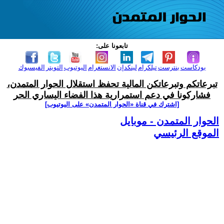
تابعونا على:
بودكاست
بنترست
تيلكرام
لينكدإن
الانستغرام
اليوتيوب
التويتر
الفيسبوك
تبرعاتكم وتبرعاتكن المالية تحفظ استقلال الحوار المتمدن،
فشاركونا في دعم استمرارية هذا الفضاء اليساري الحر
[اشترك في قناة ‫«الحوار المتمدن» على اليوتيوب]
الحوار المتمدن - موبايل
الموقع الرئيسي