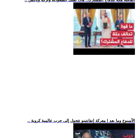
.. الأسبوع وما بعد | معركة إنفانتينو تتحول إلى حرب عالمية كروية