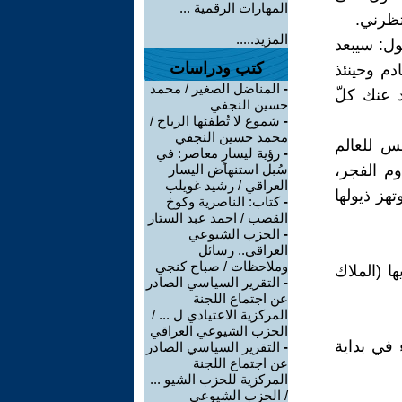
المهارات الرقمية ...
تظرني.
المزيد.....
ل: سيبعد
كتب ودراسات
دم وحينئذ
-
المناضل الصغير / محمد
 عنك كلّ
حسين النجفي
-
شموع لا تُطفئها الرياح /
محمد حسين النجفي
س للعالم
-
رؤية ليسارٍ معاصر: في
وم الفجر،
سُبل استنهاض اليسار
العراقي / رشيد غويلب
تهز ذيولها
-
كتاب: الناصرية وكوخ
القصب / احمد عبد الستار
-
الحزب الشيوعي
العراقي.. رسائل
وملاحظات / صباح كنجي
ا (الملاك
-
التقرير السياسي الصادر
عن اجتماع اللجنة
المركزية الاعتيادي ل ... /
الحزب الشيوعي العراقي
 في بداية
-
التقرير السياسي الصادر
عن اجتماع اللجنة
المركزية للحزب الشيو ...
/ الحزب الشيوعي