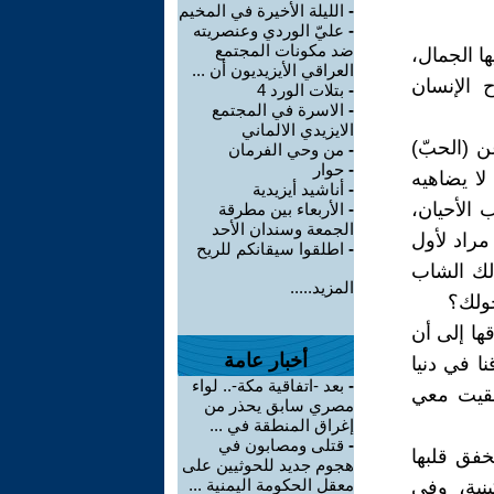
-
الليلة الأخيرة في المخيم
-
عليّ الوردي وعنصريته
ضد مكونات المجتمع
ا الجمال،
العراقي الأيزيديون أن ...
 الإنسان
-
بتلات الورد 4
-
الاسرة في المجتمع
الايزيدي الالماني
ن (الحبّ)
-
من وحي الفرمان
-
حوار
لا يضاهيه
-
أناشيد أيزيدية
 الأحيان،
-
الأربعاء بين مطرقة
الجمعة وسندان الأحد
مراد لأول
-
اطلقوا سيقانكم للريح
لك الشاب
المزيد.....
ولك؟
قها إلى أن
أخبار عامة
نا في دنيا
-
بعد -اتفاقية مكة-.. لواء
بقيت معي
مصري سابق يحذر من
إغراق المنطقة في ...
-
قتلى ومصابون في
خفق قلبها
هجوم جديد للحوثيين على
معقل الحكومة اليمنية ...
نية، وفي