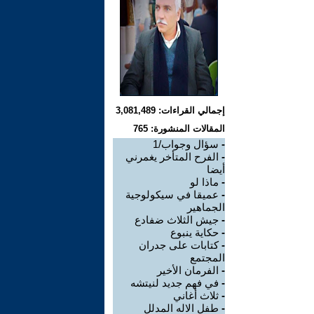
إجمالي القراءات: 3,081,489
المقالات المنشورة: 765
-
سؤال وجواب/1
-
الفرح المتأخر يغمرني
أيضا
-
ماذا لو
-
عميقا في سيكولوجية
الجماهير
-
جيش الثلاث ضفادع
-
حكاية ينبوع
-
كتابات على جدران
المجتمع
-
الفرمان الأخير
-
في فهم جديد لنيتشه
-
ثلاث أغاني
-
طفل الاله المدلل