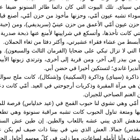
 سيباى. تلك البيوت التي كان دائما طائر السنونو ضيفا عل
سوداء تشبه عيون أمّي، وحزنها مأخوذ من حزن أمّي، أصنع قب
 حزن عيون أمّي الأعمق من حزن عينيّ (سريديفي)، ومن (حبة 
ي كانت تأخذها، وأتسكع في شرايينها لأمنع عنها ذبحة صدرية ثا
أبسط من عشاء فقراء عشيرتي، وأكثر دفئا من ثغاء الحملان.
 التي لا تزال تبكي على ضحايا (الفرمان الثالث والسبعون). 
من بيدر إلى آخر، ومن قرية إلى أخرى، وترتدي زبونها الأب
ديرا غاندي؛ لتستكين أخيرا في حضن أبي.
ذاكرة (سيباى) وذاكرة (السكينية) و(شنكال)، كانت ملح سوا
آن هي مرآة المقبرة وذكريات أرجوحتي في العيد. أمّي كانت دعا
 الغنم الصباحي للجيران.
أمّي وهي تشوي لنا حبوب القمح في (عيد خدلياس) فرصة للم
يها ومتعة تناول الحبوب كانت تشبه مراقبة سنونوة وهي تطع
لمدهش الذي يبني عشه باللعاب والطين. إن طين عش السنو
مقدس) جمالا. العش الذي بني في بيتنا ذات صيف لم يكن عا
مئنان وأنا أتأمله لساعات، وما زلت في كلّ موسم أحاول ا