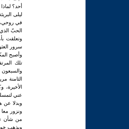
أحد؟ لماذا ل
ليلى البريئ
في روحي، و
الحبّ الذي 
وتعلقت بأه
سرور العثو
وأصبح المك
تلك المرتف
الثامنة مرر
الأخيرة، وك
عني لتمسك ب
وبدلا عن ه
ونزور معا ب
من شأن تر
ويذهب خوف