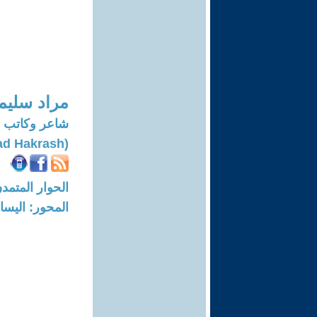
مراد سليم
شاعر وكاتب
(Murad Hakrash)
الحوار المتمدن-العدد: 8169 - 24
المحور: اليسار