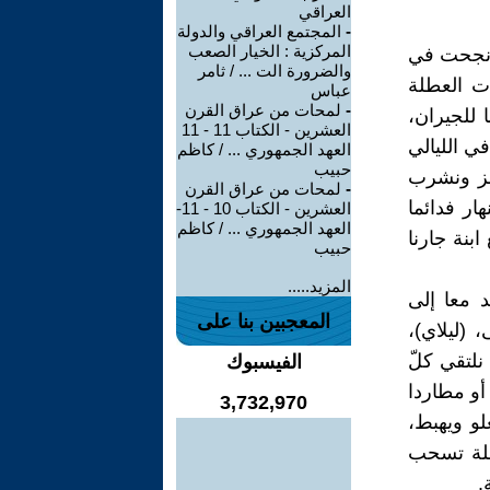
العراقي
-
المجتمع العراقي والدولة
المركزية : الخيار الصعب
 نجحت في
والضرورة الت ... / ثامر
ت العطلة
عباس
-
لمحات من عراق القرن
 للجيران،
العشرين - الكتاب 11 - 11
ي الليالي
العهد الجمهوري ... / كاظم
حبيب
بز ونشرب
-
لمحات من عراق القرن
ار فدائما
العشرين - الكتاب 10 - 11-
العهد الجمهوري ... / كاظم
بنة جارنا
حبيب
المزيد.....
 معا إلى
المعجبين بنا على
 (ليلاي)،
نلتقي كلّ
الفيسبوك
أو مطاردا
3,732,970
لو ويهبط،
غفلة تسحب
.