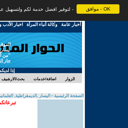
موافق - OK
لتوفير افضل خدمة لكم ولتسهيل عملي
أخبار عامة
-
وكالة أنباء المرأة
-
اخبار الأدب و
الموقع
يسارية
"من أج
حاز ال
إذا لديك
الزوار
اضافة/خدمات
بحث/الارشيف
الصفحة الرئيسية
-
اليسار ,الديمقراطية, العلمان
تبرعاتكم