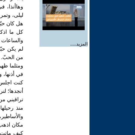
وهاأنذا، ف
ليلى، وتمر 
هل كان حبّا
كل ما اذكر
والساعات ال
المزيد.....
لم يكن حبّا
من الحبّ.
ومثلما ظه
في أذنها، 
كنت اجلس ب
أنجدها؛ لن
تراقبني من
منذ رحيلها
والأساطير
مكان اذهب 
كيف ماتت ب