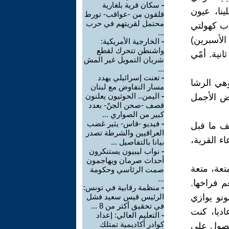
-
سكان قرية بلغارية
ينا، عيون
قلقون من -عواقب- تورط
محتمل لقريتهم في حرب
اب كهولتي
...
الأسبرين)
-
الخارجية الأمريكية:
واشنطن تتحرك لقطع
نية. أمّي
شريان التمويل غير المش
...
-
تعنت إسرائيلي يهدد
وهي الرشا
مسار التفاوض مع لبنان
-
اليمن.. الحوثيون يعلنون
يض الأجمل
قصف -صحن الجنّ- بعدد
كبير من الصواري ...
-
فيديو -قاس- يثير غضب
لف ما قبل
العراقيين والشرطة تصدر
ء القرية،
بيانا بالتفاصيل ...
-
نواب ليبيون يستنكرون
أحداث صرمان ويهاجمون
تعة، متعة
صمت الرئاسي وحكومة
...
م فراخها.
-
منظمة رقابية في تونس:
نو يوازي
الرئيس قيس سعيد فشل
في تحقيق أكثر من 8 ...
ديا، كنت
-
التعليم العالي: إعداد
كوادر أكاديمية تمتلك
لحصول على