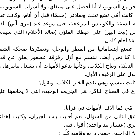
ر مع السنونو، لا أنا أحصل على مبتغاي، ولا أسراب السنونو تن
نت أمّي تضع تحت وسادتي (مقصّا) قبل أن أنام، وكانت تقو
م السيئة والكوابيس المزعجة، حتى موعد عيد (بيرى آلي) القا
بيت البير) على خيطك الملوّن (صائد الأحلام) الذي سيبعد
يئة لعام كامل.
ت تصنع ابتساماتها من المطر والوحل، وتصدّرها ضحكة الشم
ذا كنا نحن أيضا، نبتسم مع أوّل زقزقة عصفور يعلن عن قد
لديكة، ونباح الكلاب، وكأنها تدعو الأمهات أن تشعل تنانيرها، و
ل على الرغيف الأول.
كانت تبتسم، وهي تقدم الخبز للكلاب، وتقول:
 في الصباح الباكر، هي الجريمة الوحيدة التي لا يحاسبنا عليه
مّي كما آلاف الأمهات في قرانا.
شق الثاني من السؤال، نعم أحببت بنت الجيران، وكتبت إهداء
ري (عشتار بيد واحدة) أقول فيه:
ّ الراحلين حسن دربو وقاسو كلّي: