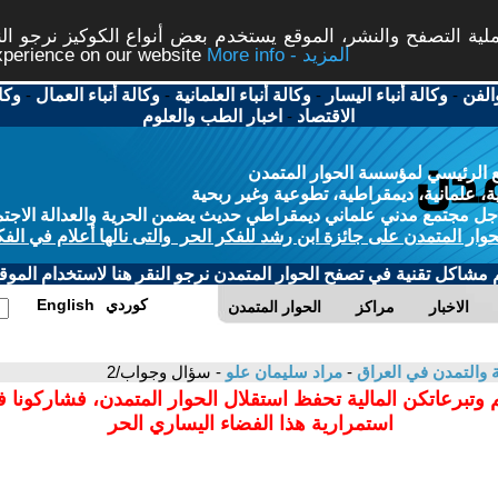
ة التصفح والنشر، الموقع يستخدم بعض أنواع الكوكيز نرجو النق
More info - المزيد
experience on our website
الفن
-
وكالة أنباء اليسار
-
وكالة أنباء العلمانية
-
وكالة أنباء العمال
-
وكا
الاقتصاد
-
اخبار الطب والعلوم
 الرئيسي لمؤسسة الحوار المتمدن
، علمانية، ديمقراطية، تطوعية وغير ربحية
ل مجتمع مدني علماني ديمقراطي حديث يضمن الحرية والعدالة الاجتم
حوار المتمدن على جائزة ابن رشد للفكر الحر والتى نالها أعلام في الفك
م مشاكل تقنية في تصفح الحوار المتمدن نرجو النقر هنا لاستخدام الموقع
كوردي
English
الاخبار
مراكز
الحوار المتمدن
ية والتمدن في العراق
-
مراد سليمان علو
- سؤال وجواب/2
 وتبرعاتكن المالية تحفظ استقلال الحوار المتمدن، فشاركونا 
استمرارية هذا الفضاء اليساري الحر