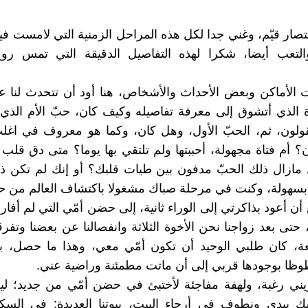
تصار قيّم، وغني جدا لكل هذه المراحل الزمنية التي لامست فيه
التعب أيضا، شكرا لهذه التفاصيل الدقيقة التي تمس روح
 الأماكن وبعض الأحداث والأشخاص، هنا أود أن تتحدث لنا ع
ة الذي أتشوق إلى معرفة تفاصيله وكيف كان، حبّ الأم الذي 
ولون، ثم، الحبّ الأول، وهل كان، وكما هو معروف في اغلب
ن؟ أم فتاة مجهولة، أحببتها ولم تلتقي بها يوما؟ متى دق قلب 
مازال ذلك الحبّ مدفون بين طيات قلبك؟ أو إنك لم تكن ذ
بسهولة، وكنت في مرحلة صباك مشغولا باكتشاف العالم من ح
 أن أعود بذاكرتي إلى الوراء ثانية، إلى حضن أمّي التي لم أفار
، حتى بعد زواجنا نحن الأخوة الثلاثة وانفصالنا عن بعضنا وتفرق
سعة، كان طلبي الوحيد أن تكون أمّي معي، وهذا ما حصل، 
ظا بوجودها قربي إلى أن ماتت مطمئنة وراضية عني.
ريني رغبة، ولهفة مفاجئة لأختبئ في حضن أمّي من جديد؛ لي
ك بيدي ونطوف في أرجاء البيت، بيوتنا العديدة: في السكي