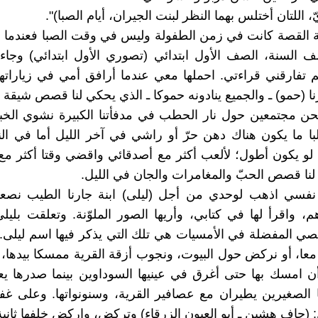
ّ، اللتان أختلس بهما النظر لبنت الجيران، أيام الصبا)".
ة القصة كانت في زمن الطفولة وليس في وقت الصبا فعندما
 السنة، الصف الأول ابتدائي (تصوري الأول ابتدائي) وجاء
لم تفارقني قراءتي. احملها معي عندما أرافق أمي في زياراتها
ا (حمو) ـ والجميع ينادونه حموكا ـ الذي يحكي لنا قصص شيقة ف
نحن مجتمعين حول نار الحطب في مدفأتنا الكبيرة نشوي الخ
با ما يكون هناك دهن حرّ أو راشي في آخر الليل أما في النه
لو يكون أطول؛ لألعب أكثر مع أصدقائي واقضي وقتا أكثر مع ا
لنا قصص الحبّ والمغامرات والجان في الليل.
فسي اذهب لوحدي من أجل (ليلى) ابنة جارنا الطيب نصعد
 واقرأ لها في كتابي، وأريها الصور الملوّنة. وتعلقت بليلى،
 المفضلة في الأمسيات هي تلك التي يذكر فيها اسم ليلى. 
معا، أو نركض حول البيوت، ونجوب أزقة القرية ممسكا بيدها، 
 أن امسك بها حتى أغرق في عينيها السوداوين بينما صدرها يع
نا الصغيرين يطيران مع عصافير القرية، وسنونواتها. وعلى 
: (جاف هشين ـ أبو العيون الزرقاء) وتركض، واركض خلفها ثانية