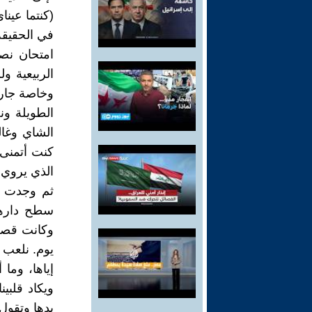
(كنتما عيناي
في الحقيق
امتحان نصف
الربيعية و
وخاصة جارن
الطويلة و
الشاي وغال
كنت أتمنى 
الذي يروي 
ثم وجدت ن
سطح دارهم،
وكانت قصصي
يوم. نلعب 
إياها، وما
ويكاد قلبي
يدها وتقول