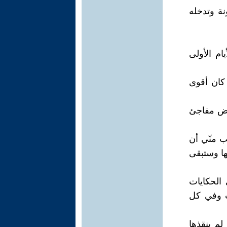
نة وتدخله
ام الأولى
 كان أقوى
رض مفاجئ
ب منّي أن
ها وستبقى
الحكايات
ت وفي كل
لم ينقذها