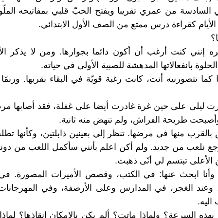
ي السادسة من عمري تقريبا ويفتح الحبّ قلبي بمفاتيحه الملّو
الأيام كقراءة درس ممتع من الصف الأول الابتدائي.
؟
ه إنني كنت أرغب أن أكون دائما بجوارها. ومن لا يذكر الأي
حلوة بانفعالاتها المدهشة للصبية الأولى في حياته.
 كما تتصورنيه أنت، كانت رغبة قويّة في البقاء بقربها. وربمّا
رت ليلى على حين غرة غادرت أيضا على غفلة، فقد أصابها م
وأصبحت طريحة الفراش، ولم تنهض منه ثانية.
القرب منها في مرضها. تنظر إلي بعينين ذابلتين، وكأنها تطل
رجع نلعب من جديد. ولم أكن اعلم بأنني سأكمل اللعب من دون
 الأعلى تبتسم لي أنّى ذهبت.
 وأنا ابحث عنها: في الكتب، وقصص الأميرات المصورة. في 
، وعند الغجر، في المدارس وعلى الأرصفة، وفي المهرجانا
اليه.
هذه السرعة؟ ولماذا ماتت؟ ألم يكن بالإمكان إنقاذها؟ لماذا 