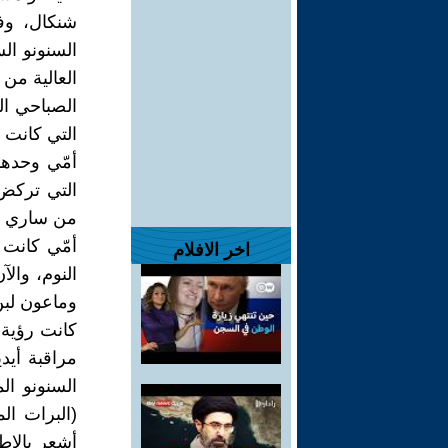
شنكال، وفي
السنونو ال
العالية من
الصباحي الت
التي كانت 
أمّي وحدها
التي تركض 
من ساري أن
أمّي كانت 
اخر الافلام
النوم، وال
وماعون لبن
كانت رؤية 
مراقبة أيد
السنونو ا
(البرات ال
أشعر بالاط