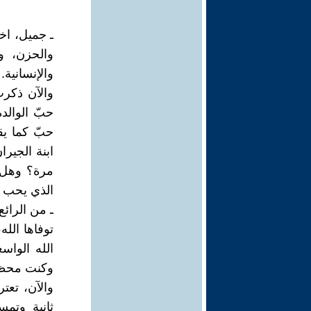
ـ جميل، اخ
والحزن، و
والإنسانية.
والآن ذكرت
حبّ الوالد
حبّ كما يق
ابنة الجيرا
مرة؟ وهل 
الذي يحب 
ـ من الرائع
توفاها الله
الله الوا
وكنت محظو
والآن، تعت
ثانية وتمس