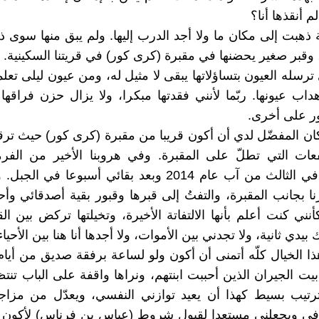
م أنقذها أنا؟
ة ذهبت إلى مكان ما ولا أجد الدرب إليها. ولم يبق منها سوى ذ
قبر صغير يحضنها في مقبرة (كرى كور) في قريتنا السكينية.
ترسله العيون بتساؤلاتها يبقى لا مثيل له، ومن عيون ليلى تعل
داب عيونها. ربّما لأنني فقدتها مبكرا، ولا يزال حزن فراقه
ر على أخرى.
ان المفضّل لدي أن أكون قريبا من مقبرة (كرى كور) حيث ترقد
عات التي تطلّ على المقبرة. وفي هروبنا الأخير من الفرم
والسبعون في الثالث من آب عام 2014 وبعد بقائي أسبوعا في 
نا بجانب المقبرة، والتفتُ إلى قبرها وقبور بقية أصدقائي وأح
أنني كنت أعلم بأنها الالتفاتة الأخيرة، وتخيلتها تركض بين ال
يدي ثانية، ولا تجدني بين الأموات، ولا أجدها أنا هنا بين الأحياء
ذا الخيال كلّه أتمنى أن أكون ولو لساعة برفقة صديق من أيام
يت الجيران الذين أحببت ابنتهم، ونراها واقفة على الباب تنتظر
تيب بسيط كهذا أن يعيد توازني النفسي، ويعدّل من مزاج
ي ويجعلني مستعدا لقبول شروط (عباس بن فرناس) لأكون 