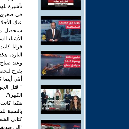
تأشيرة للهج
في صغري كا
عنك الأحلا
ستحصل من (
الأشياء الس
قرانا كان
البارد، هك
وعند صياح ا
بفرح للحصو
أمّي أيضا 
" قتل الجوع
الكبير)".
هكذا كانت أ
بالنسبة لل
كتابي الشع
"إلى صديقي