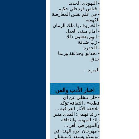
-
اليهودي الجديد
-
قناص قردحلي حكيم
-
في علم نفس المعارضة
الكهفية
-
الخاروف يا ملك الزمان
-
أمام مبنى العدل
-
إنهم يفعلون ذلك
-
رُبَّ صُدفة
-
الحفرة
-
تحذلق وحذلقة وربما
حذق
المزيد.....
اخبار الأدب والفن
-
«لن نتخلى عن أي
قطعة».. الثقافة تؤكد
ملاحقة الآثار العراقية ...
-
رائد فهمي: المدى منبر
رائد للمهنية والثقافة
والتنوير في العر ...
-
مهرجان -يوم الهند- في
موسكو يستعد لاستقبال