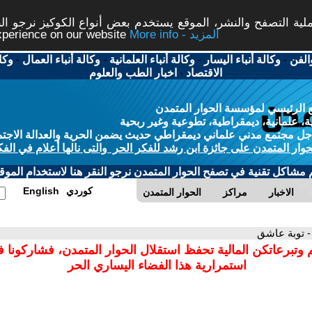
ة التصفح والنشر، الموقع يستخدم بعض أنواع الكوكيز نرجو النق
More info - المزيد
experience on our website
الفن
-
وكالة أنباء اليسار
-
وكالة أنباء العلمانية
-
وكالة أنباء العمال
-
وكا
الاقتصاد
-
اخبار الطب والعلوم
 الرئيسي لمؤسسة الحوار المتمدن
، علمانية، ديمقراطية، تطوعية وغير ربحية
ل مجتمع مدني علماني ديمقراطي حديث يضمن الحرية والعدالة الاجتم
حوار المتمدن على جائزة ابن رشد للفكر الحر والتى نالها أعلام في الفك
م مشاكل تقنية في تصفح الحوار المتمدن نرجو النقر هنا لاستخدام الموقع
كوردي
English
الاخبار
مراكز
الحوار المتمدن
- توبة عاشق
 وتبرعاتكن المالية تحفظ استقلال الحوار المتمدن، فشاركونا 
استمرارية هذا الفضاء اليساري الحر