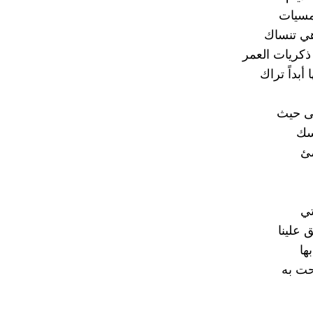
ُمسيات
هي تنساك
ذكريات العمر
أبداً تراك
لى حيث
سك
مئ
تي
علينا
ها
حت به