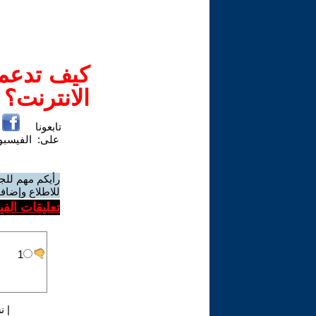
كيف تدعم-
الانترنت؟
تابعونا
على:
الفيسب
رأيكم مهم للج
للاطلاع وإضافة
تعليقات الف
|
ن