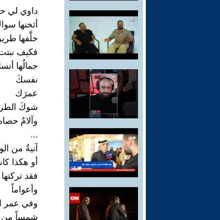
داوي لي حبي
أثخنها سوا
خلَّفها طريق
فكيف نبتت 
جمالُها أنس
نفسكَ
عمرَك
شوكَ الطر
وآلامٌ حصاه
...
آنيةٌ من الو
أو هكذا كا
فقد تركتها ح
وأعواماً
وفي عمر ا
شمساً من ا