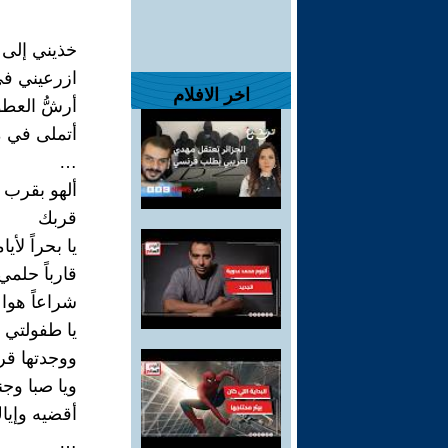
خذيني إلى 
ازرعيني في
اخر الافلام
أرشُّ العط
أتملى في 
…
ألهو بقرب ا
قربك
يا بحراً لأي
قارباً حلمي
شراعاً هوا
يا طفولتي ا
ووجدتها قر
ويا صبا وجن
أقضيه وإيا
…