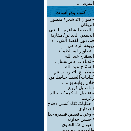
المزيد.....
كتب ودراسات
-
ديوان 24 شعر / منصور
الريكان
-
القصة الشاعرة والوعي
الجمعي الحداثي/ مقاربة
في دور القصة الش ... /
ربيحة الرفاعي
-
تصاوير لية الظمأ /
السمّاح عبد الله
-
ثلاثاءات عابر سبيل /
السمّاح عبد الله
-
ملامــح التجريــب في
كتابـات السيـد حـافظ من
خلال روايته يو ... /
سلسبيل كريبع
-
قناديل الحكمة / د. خالد
زغريت
-
حكاياتْ تَكاد تُنسى / فلاح
العيفاري
-
وعي ـ قصص قصيرة جدا
/ حسين جداونه
-
ديوان 23 الحاوي
والعصفور / منصور