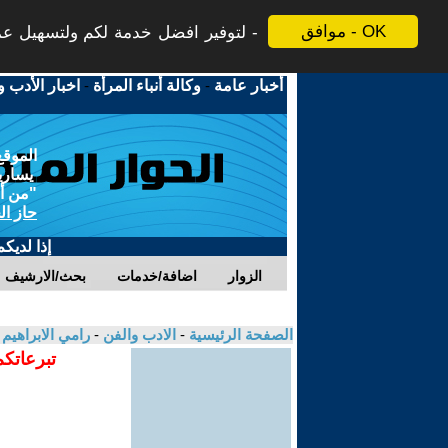
موافق - OK
لتوفير افضل خدمة لكم ولتسهيل عملي
أخبار عامة
-
وكالة أنباء المرأة
-
اخبار الأدب و
الموقع
يسارية
"من أج
حاز ال
إذا لديك
الزوار
اضافة/خدمات
بحث/الارشيف
الصفحة الرئيسية
-
الادب والفن
-
رامي الابراهيم
تبرعاتكم