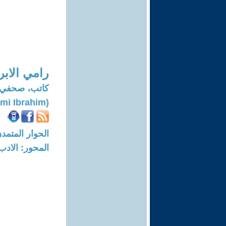
رامي الابر
كاتب، صحفي، 
(Rami Ibrahim)
الحوار المتمدن-العدد: 8164 - 24
المحور: الادب