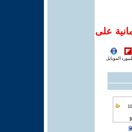
انية على
يبورد
الموبايل