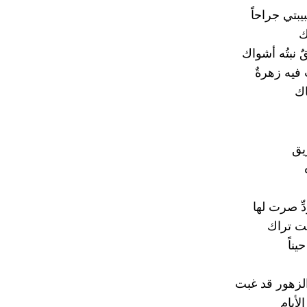
بتي جراحاً
ك
ٌ نبتُه أشواك
فيه زهرةٌ
اك
يق
دِّ صرت لها
نت تراك
يناً
لزهور قد غبت
لأيام