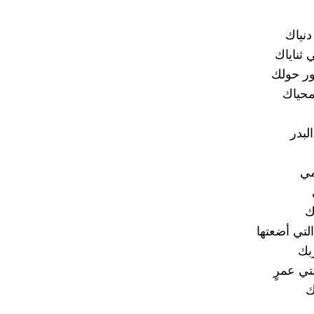
دنياك
 ثناياك
ور حولك
محياك
لبدر
امي
ك
لتي أضعتها
بك
تي عمرٍ
ك