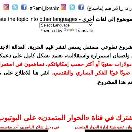
رامي_الابراهيم (هاشتاغ)
Rami_Ibrahim#
موضوع إلى لغات أخرى -
ate the topic into other languages
Powered by
Translate
شروع تطوعي مستقل يسعى لنشر قيم الحرية، العدالة الاجتم
. ولضمان استمراره واستقلاليته، يعتمد بشكل كامل على دعمك
دعمكم بمبلغ 10 دولارات سنويًا أو أكثر حسب إمكانياتكم، تساهمون في استم
وتًا قويًا للفكر اليساري والتقدمي
،
انقر هنا للاطلاع على 
م هذا المشروع
.
شترك في قناة «الحوار المتمدن» على اليوتيوب
ز، عضو هيئة إدارة الحوار المتمدن
في رحيل شاكر الناصري، أحد مؤسسي 