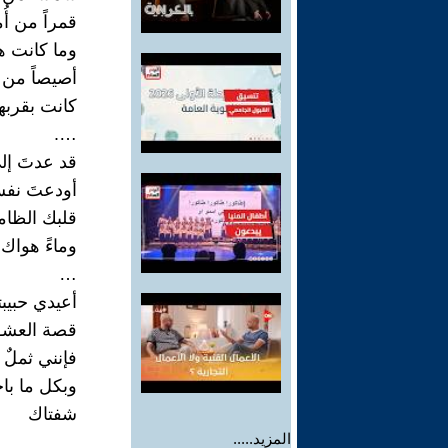
قمراً من أ
وما كانت 
أصيصاً من 
كانت بقربها 
….
قد عدتَ إ
أودعتَ نف
قلبك الظا
وماءً هواك
…
أعيدي حبيب
قصة العشق 
فإنني ثملٌ ب
وبكل ما با
شفتاك
المزيد.....