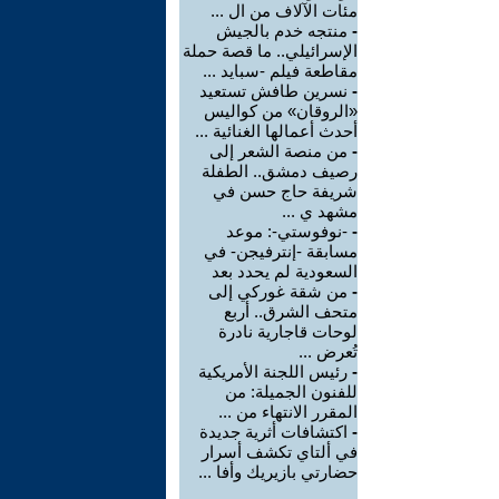
مئات الآلاف من ال ...
-
منتجه خدم بالجيش
الإسرائيلي.. ما قصة حملة
مقاطعة فيلم -سبايد ...
-
نسرين طافش تستعيد
«الروقان» من كواليس
أحدث أعمالها الغنائية ...
-
من منصة الشعر إلى
رصيف دمشق.. الطفلة
شريفة حاج حسن في
مشهد ي ...
-
-نوفوستي-: موعد
مسابقة -إنترفيجن- في
السعودية لم يحدد بعد
-
من شقة غوركي إلى
متحف الشرق.. أربع
لوحات قاجارية نادرة
تُعرض ...
-
رئيس اللجنة الأمريكية
للفنون الجميلة: من
المقرر الانتهاء من ...
-
اكتشافات أثرية جديدة
في ألتاي تكشف أسرار
حضارتي بازيريك وأفا ...