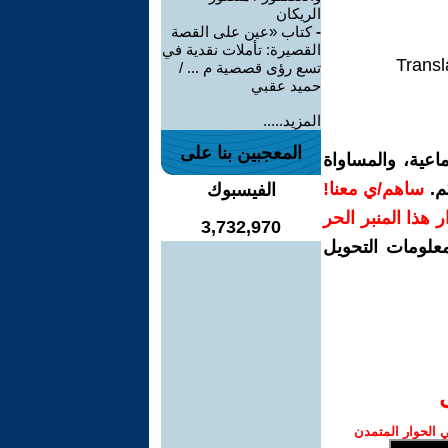
الريكان
-
كتاب «عين على القصة
القصيرة: تأملات نقدية في
Transl
تسع رؤى قصصية م ... /
حميد عقبي
المزيد.....
المعجبين بنا على
اعية، والمساواة
م.
ساهم/ي معنا!
الفيسبوك
رار هذا المنبر الحر
3,732,970
معلومات التحويل
الحوار المتمدن