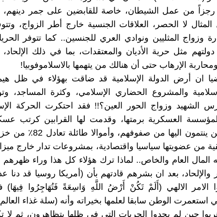
رجزاً من عمل الشيطان، خاصة للقابضين على جمر دينهم، 
لمثال لا الحصر، العلاقات الجنسية خارج أطر الزواج، وتتوف
رة وزواج المثليين ونوادي العري للجنسين.. كما تتوفر الحريا
دولتهم مثل حرية الأديان والمعتقدات، بما في ذلك الإلحاد، 
محاربة الإرهاب حتى أن هنالك من يتهمها بالاسلاموفوبيا!
ضيا ان أرض الدولة الإسلامية قد ضاقت بهؤلاء في ظل هي
اسلامية والمشروع الحضاري الإسلامي، وكثرة المساجد، و
رس الشهيد وزواج الحور العين؟!! فقد احتكرت الحركة الإس
لمؤسسة العسكرية برمتها، وقدمت لها القرابين كرتب عسكر
يتمتع بها من ينتمون اليها من صفوفهم، 
ية من عضويتها سياسيا واقتصادية، بمشروعات تدار خارج ميزاني
ه المال العام والخاص.. لماذا ترك هؤلاء كل هذا وراء ظهرهم و
 والإلحاد، بعد ان بشرهم قادتهم بأن (أمريكا روسيا قد دنا عذا
الامر الالهي (أَلَمْ تَكُنْ أَرْضُ اللَّهِ وَاسِعَةً فَتُهَاجِرُوا فِيهَا
تي استعمرت الوطن سابقا لعلمها بخيراته وأنه (سلة غذاء العالم)
ربوا حين لم يجدوا الحريات التي في ظلها يتظاهرون، ثم لا ت