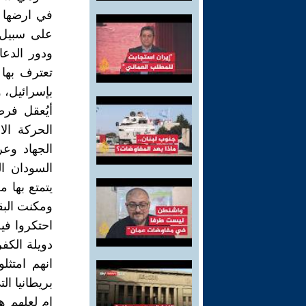
في ارضها 
على سبيل ا
ودور الدعا
تعترف بها 
بإسرائيل، و
أيُعقل فر
الحركة ال
الجهاد وع
السودان ا
ومكنت البق
احتكروا في
دويلة الكفر
انهم امتثلوا 
بريطانيا ال
ام لعلهم ه