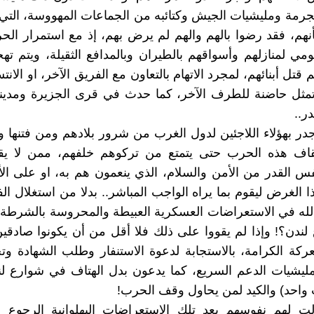
جرمة ومليشيات الجيش وكتائبه من الجماعات المهووسة، التي ل
هم، فقد رضوا بالهم والهم لم يرض بهم، إذ مع استمرار ال
مي لمنازلهم وأسواقهم بالطيران وبالمدافع الثقيلة، ويتم ت
 قتل أبنائهم، لمجرد الاتهام بالتعاون مع الفريق الآخر، او الانت
تمثل حاضنة للطرف الآخر، كما حدث في قرى الجزيرة ومدينة
در..
أجدر بهؤلاء اللاجئين لدول الغرب من شرور بلادهم ومن فتنها و
إيقاف هذه الحرب حتى يتمتع من تركوهم خلفهم، ممن لا ي
فس القدر من الأمن والسلام، الذي ينعمون هم به، او على الأ
ا الغرض ليقوم بما يراه الواجب المباشر.. بدلا من استغلال ال
الله في الاستعراضات العسكرية العبيطة والمحروسة بالشرطة ا
ندن؟! وإذا لم يقووا على ذلك فلا أقل من أن يكونوا صادقي
ة الكرامة، بالاستجابة لدعوة الاستنفار وطلب الشهادة وتحر
يشيات الدعم السريع، كما يدعون بدل الهتاف في شوارع لن
احد) والكيد لمن يحاول وقف الحرب!
 لهم نفوسهم بعد تلك الاستعراضات البهلوانية الرجوع ا