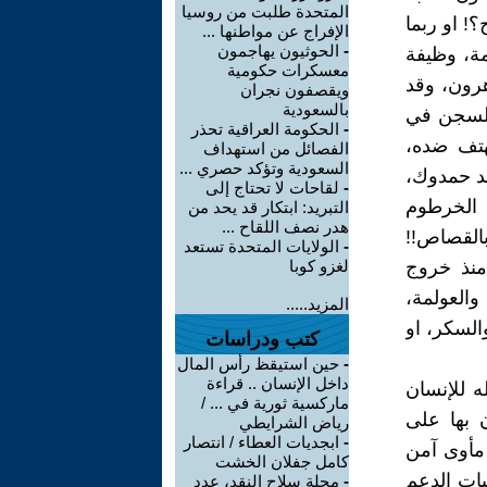
المتحدة طلبت من روسيا
! او ربما
الإفراج عن مواطنها ...
-
الحوثيون يهاجمون
مة، وظيفة
معسكرات حكومية
هرون، وقد
ويقصفون نجران
بالسعودية
 السجن في
-
الحكومة العراقية تحذر
هتف ضده،
الفصائل من استهداف
السعودية وتؤكد حصري ...
ضد حمدوك،
-
لقاحات لا تحتاج إلى
 الخرطوم
التبريد: ابتكار قد يحد من
هدر نصف اللقاح ...
بالقصاص!!
-
الولايات المتحدة تستعد
 منذ خروج
لغزو كوبا
العولمة،
المزيد.....
السكر، او
كتب ودراسات
-
حين استيقظ رأس المال
داخل الإنسان .. قراءة
ه للإنسان
ماركسية ثورية في ... /
 بها على
رياض الشرايطي
-
ابجديات العطاء / انتصار
مأوى آمن
كامل جفلان الخشت
ات الدعم
-
مجلة سلاح النقد، عدد