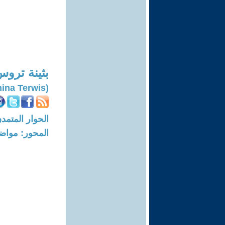
بثينة ترو
(Buthina Terwis)
الحوار المتمدن-العدد: 8150 - 24
المحور: مواض