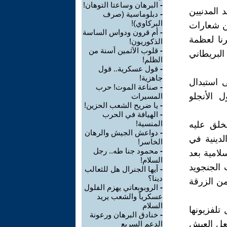
-
البرهان وساعتا التوهان!
 المدنيين
-
دبلوماسية (صرف
البركاوي)!
ن شعارات
-
أم قرون ودواس الساسة
نا لعظمة
الذكوريون!
-
قلوب الاَثمين اَسنة من
لبريطاني
الظلم!
-
قول عسكرية.. قول
جاهزية!
 استبدال
-
صناعة الموت! حرب
 الأنجلو
المسيرات
-
يا ضريح الشعب الحزين!
-
الهيافة في الحرب
المنسية!
خلق عليه
-
دواعش الجيش والرهان
لدينية في
الخاسر!
-
محمود جنا طه.. رجل
سلامية بعد
السلام!
 الجنجويد
-
أيها الجنرال هل للثعالب
دينا؟
من الزرقة
-
الروبوبعاتي يهزم الفلول
عسكرياً والشعب يريد
السلام
تلفزيونها
-
خنادق البرهان ورعونة
جعل العيش
الدعم السريع