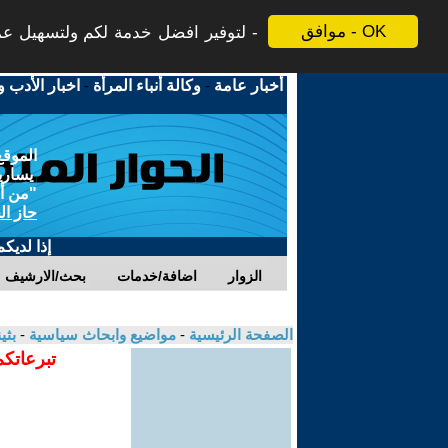
موافق - OK
لتوفير افضل خدمة لكم ولتسهيل عملي
أخبار عامة
-
وكالة أنباء المرأة
-
اخبار الأدب و
الموقع
يسارية
"من أج
حاز ال
إذا لديك
الزوار
اضافة/خدمات
بحث/الارشيف
الصفحة الرئيسية
-
مواضيع وابحاث سياسية
-
بثي
تبرعاتكم