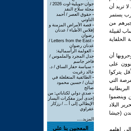
جوان-جويلية-اوت 2026 /
ا تريد أن
مجلة سلاح النقد
حرب يستمر
-
حقوق العصر / أحمد
التاوتي
هجيرهم من
-
قصة الأمراض المزمنة و
إفلاس الأطباء / عدنان
ساب لقبيلة
رضوان
 الحلفاية
Letters from the East /
-
عدنان رضوان
-
العولمة الرأسمالية:
حروبها أن
جدل المجرد والملموس /
فاخر جاسم
قوون على
-
سياسة حفار الساق / د.
قل يتركوا
خالد زغريت
-
الطائفية المتغلغلة في
فرصة التي
لبنان / حسين محمود
صالح
لبريطانية
-
صدى دولي لكتاباتي: من
ن وينضموا
إحدى أبرز مفكرات اليسار
الإيطالي إلى أ ... / رزكار
ير البلاد
عقراوي
دن (جيشا
المزيد.....
المعجبين بنا على
لي اهلهم