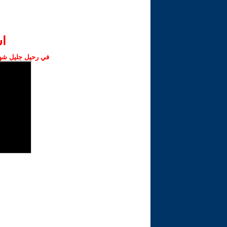
ا‫
في رحيل جليل شهبا