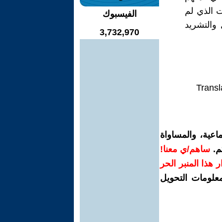
ت الذي لم
الفيسبوك
والتشريد
3,732,970
Transl
اعية، والمساواة
م.
ساهم/ي معنا!
رار هذا المنبر الحر
معلومات التحويل