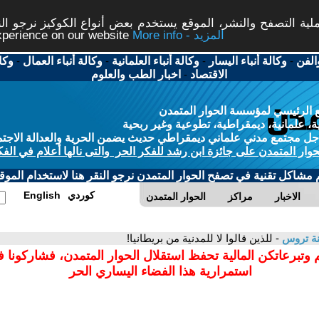
ة التصفح والنشر، الموقع يستخدم بعض أنواع الكوكيز نرجو النق
More info - المزيد
experience on our website
الفن
-
وكالة أنباء اليسار
-
وكالة أنباء العلمانية
-
وكالة أنباء العمال
-
وكا
الاقتصاد
-
اخبار الطب والعلوم
 الرئيسي لمؤسسة الحوار المتمدن
، علمانية، ديمقراطية، تطوعية وغير ربحية
ل مجتمع مدني علماني ديمقراطي حديث يضمن الحرية والعدالة الاجتم
حوار المتمدن على جائزة ابن رشد للفكر الحر والتى نالها أعلام في الفك
م مشاكل تقنية في تصفح الحوار المتمدن نرجو النقر هنا لاستخدام الموقع
كوردي
English
الاخبار
مراكز
الحوار المتمدن
نة تروس
- للذين قالوا لا للمدنية من بريطانيا!
 وتبرعاتكن المالية تحفظ استقلال الحوار المتمدن، فشاركونا 
استمرارية هذا الفضاء اليساري الحر