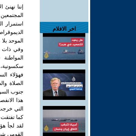
إننا نهنئ ا
المجتمعين 
استمرار ال
اخر الافلام
الديموقرا
الموحد بلا 
وفي ذات ا
المواطنة 
سكسونية، و
فهؤلاء ال
الصلاة وال
جنوب السودا
هذا الانفص
التي خرجت 
كما تفتقت 
لقد لجأ هؤل
القومي شعا