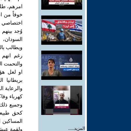
امرهم، طلق
خوفاً من ا
اختصاصي اغ
وُجد بينهم
السودان، 
ويطالب بال
رغم انهم 
والتحمت ال
او لعل هؤل
بريطانيا ا
والرعاية ا
كهرباء وفا
وجميع ذلك 
كحق طبيعي
المساكين 
المزيد.....
ولقمة عيش 