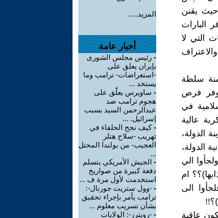
حيث يقنن
المزيد.....
ر البارات
ت التي لا
أخبار عامة
والاعتراف
-
رئيس مجلس الشورى
بإيران يعلق على
-استعراضات- ترامب وما
منة سلطة
يستخد ...
توفر فرص
-
ساويرس يعلّق على
هجوم ترامب ضد
لامية في
عبدالرحمن السيد بسبب
إسرائيل. ...
ية عالية
-
كيف نجح الحلفاء في
وأموالا طائلة تعادل 82٪ من خزينة الدولة،
تهريب -سلاح هتلر
العجيب- من بولندا المحتل
ة الدولة،
...
لجأوا الي
-
الجيش الأمريكي يتسلم
دفعة كبيرة من صواريخ
بها)؟؟ ام
استخدمت لأول مرة ف ...
) فلجأوا الى
-
-وول ستريت جورنال-:
ترامب يأمر بإجراء تحقيق
؟!!
بشأن تسريب معلوم ...
كون عاقبة
-
-رويترز-: الولايات