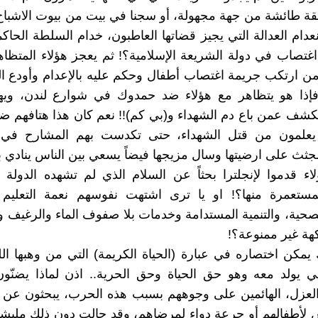
ة طائشة من جهة مجهولة، أو سجنا في بيت من بيوت الاشباح؟
نعدام العدالة التي يجيز قضاتها العاطبون، خدام السلطة الحاك
تصاب في دولة الشريعة الإسلامية؟! ثم يعجز هؤلاء المتظا
 من ارتكب جريمة اغتصاب أطفال وحكم عليه بالإعدام وأودع
فإذا هو يتظاهر مع هؤلاء ضد حمدوك في شوارع لندن، وي
كشف عمن باع دم الشهداء و(بي كم)!! نعم كان هذا هتافهم 
يعلمون من قتل الشهداء، حتى تكدست بهم المشارح في
جثث على ارضيتها وسال مزيجها فيضاً يسعي بين الناس ينادي 
اء قدموا لإنجلترا بحثاً عن السلام الذي لم تشهده الدولة
لمستعمرة منها؟! او يا ترى اشتهت نفوسهم نعمة التعليم و
لصحية، والتنمية المستدامة وخدمات بلا صفوف الماء والرغيف و
كهة غير ممنوعة؟!
يمكن اختصاره في عبارة (الحياة الكريمة) التي من وهبها الل
 يولد معه وهو حق الحياة وحق الحرية.. اذن لماذا يضنّون
العزل، الهائمين على وجوههم بسبب هذه الحرب، يبحثون عن 
لأطفالهم أو جرعة دواء لمرضاهم، وقد حالت دون ذلك مليشي