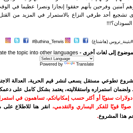
هم آمنين وفرحين بأنهم حققوا إنجازا ونصرا عظيما في الوق
 تشجيع أحد طرفي النزاع بالاستمرار في المزيد من القتل 
السودان؟!!!
#بثينة_تروس (هاشتاغ)
Buthina_Terwis#
موضوع إلى لغات أخرى -
ate the topic into other languages
Powered by
Translate
شروع تطوعي مستقل يسعى لنشر قيم الحرية، العدالة الاجتم
. ولضمان استمراره واستقلاليته، يعتمد بشكل كامل على دعمك
دعمكم بمبلغ 10 دولارات سنويًا أو أكثر حسب إمكانياتكم، تساهمون في استم
وتًا قويًا للفكر اليساري والتقدمي
،
انقر هنا للاطلاع على 
م هذا المشروع
.