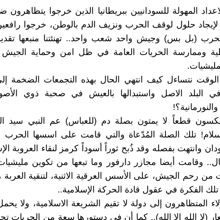
لاعداد المهولة للسودانيين ببريطانيا الذين خرجوا يتظاهرون ضد
لإيجاد حلول لوقف الحرب ونزيف الدم بالوطن، خرجوا رافعي
حرب (بل بس) وجيش واحد شعب واحد.. تهنئتنا منبعها تقدير
طية وممارسة الحريات العامة في ظل امن وحماية الجيش ا
مليشيات.
لوقت نتساءل كيف انتهي الحال بهذه التجمعات الضخمة إلى
في البلد الاصل واستبدالها بالعيش في صحبة ذوي الأصول
النورمانية؟!
سكسون قطعاً لا يمتون بصلة دم (للعباس) عم النبي سيد ال
سلام! تلك الصلة المُدّعاة والتي قامت على اسسها الحرب ا
ن وانتهت بفصله وقد ذُبح ثوراً أسوداً كرمز لنقاء العروبة الإ
ال.. وقامت أيضا مجازر دارفور وما تبعها من تكوين مليشيات
من رحم الجيش، على الأسس العرقية الاثنية، لتنقية العربة 
تلك الفكرة في عقول قادة الحركة الإسلامية..
اء المتظاهرون إلى دولة لا تقيم الشريعة الاسلامية، ولا يحمل 
ر (لا الله الا الله).. كما أن في دستورها سعة من الحريات ت