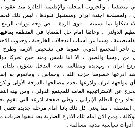
ي منطقتنا ، والحروب المحلية والإقليمية الدائرة منذ عقود 
ان ، ولمصلحة اجندة ايران ومستقبل نفوذها ، ليس ذلك فح
لاء شكلوا بما نسميه – قوى الردة – في وجه ثورات الربيع
ظيم الدولتي ، وعائقا امام حل القضايا في المنطقة بمافيها
فلسطينية ، وسببا من أسباب التدخلات الخارجية ، وحدوث الاحتل
ن تاخر المجتمع الدولي عموما في تشخيص الازمة وطرح ال
من روسيا والصين ، الا اننا نلمس ومنذ حين تحركا دوليا 
دع ايران ، وتهديده ومطالبته بعدم التدخل بشؤون بلدان ا
ضد اذرعها خصوصا حزب الله ، وحماس ، وماتقوم به إسرا
مواجهة ايران واذرعها تخدم مصالحها بالدرجة الأولى ولكن
خرج عن الاستراتيجية العامة للمجتمع الدولي ، ومن بينه النظ
جاه ردع النظام الإيراني ، وطي صفحة اذرعه التي تقوم بح
ي المنطقة ، مما يعني كل ذلك باننا امام مرحلة جديدة تنتفي ف
كالة ، ومن الان امام تلك الاذرع الضاربة بعد تلقيها ضربات م
 أدوات سياسية مدنية مسالمة .