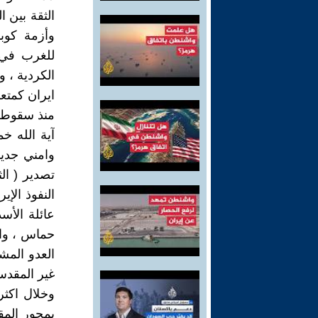
الثقة بين 
وأزمة كوبا
للغرب في 
الكردية ، و
ايران كمتع
منذ سقوط 
وامني جديد
تصدير ( ال
النفوذ الإي
عائلة الأس
حماس ، وال
العدو المش
غير المقدس
وخلال اكثر
بمحور المق