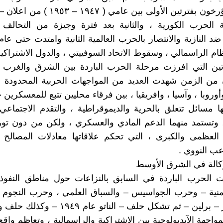
يصنفها المؤرخون بفترتين الأولى بين عامي ( ٧
ة الحرب الكورية ، والثانية بعد فترة وجيزة من التحالف 
ظام الراسمالي ، وسقوط الاتحاد السوفييتي ، والدول الاشتراكية
تين التي افرزت مرحلة الحرب الباردة بين الشرق والغرب و
ن الزمن شهدت العديد من المواجهات الحربية المحدودة ف
وأوروبا ، وآسيا ، وافريقيا ، بين فرقاء محليين تتبع للمعسكرين
ها مسائل تتعلق بالحرية والديموقراطية ، والتقدم الاجتماعي
، وتستمد منهما الدعم المادي والعسكري ، ولكن من دون تو
لعظمى والكبرى ، التي تحكم علاقاتها معادلات المصالح ال
عب النووي .
كالة في الشرق الأوسط
 الحرب الباردة في السابق بالنزاعات حول مناطق النفوذ
أمنية – وحرب الجواسيس – والسباق العلمي ، وحرب النجوم 
حول حصار – برلين – ثم تشكل حلف – الناتو عام 
 والمواجهة الآيديولوجية بين الاشتراكية والراسمالية ، وتعاظم وا