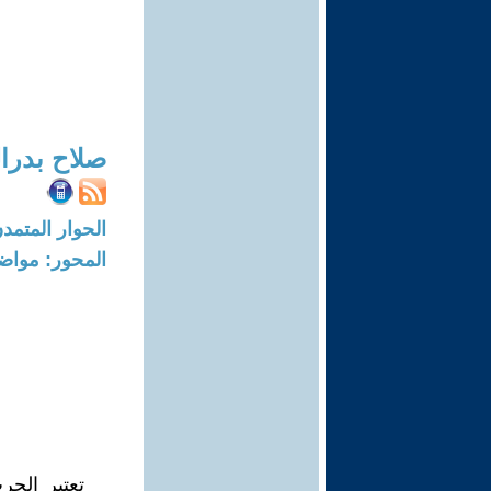
صلاح بدرا
الحوار المتمدن-العدد: 8142 - 24
المحور: مواض
تعتبر الحر