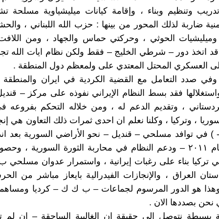
دريب وتنظيم وبناء ، وإقامة كيانات ميليشياوية مسلحة تش
ية ضاربة لذلك المحور من بينها : حزب الله اللبناني ، والح
 وميليشيات الحوثي ، وحركتي حماس والجهاد ، ومن اللافت
قد اتخذ دور – شرطي الخليج – فقط ولكن نظام ايات الله تج
ى العسكري المحتل المعتدي على ولمعظم دول المنطقة .
وفي صدد التعامل مع القضية الكردية في ايران والمنطقة ،
 واستغلالها فقد بسط النظام الإيراني نفوذه على مركز – قند
كردستاني ، وتقديم الدعم له ، ومن خلاله التحكم بفروعه 
وريا ، وتركيا ، وكلنا نعلم ان احدى ثمرات ذلك التعاون هي إنج
- ) في توافد مسلحي – قنديل – نحو الأراضي السورية بعد اندل
السورية عام ٢٠١١ – ودعم النظام في محاربة الثورة السورية ، و
 تركيا بناء على رغبات إيرانية ، واستمرار عدوان مسلحي 
ن العراق ، والإنجازات الفيدرالية بايعاز مباشر من الحر
 وهذا هو الدور المرسوم لجماعات – ب ك ك – كرديا ومساهم
ي نحن بصددها الان .
بسيطة نتوصل الى حقيقة ان الغالبية الساحقة – ان لم 