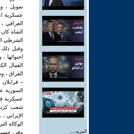
تمويل ، وت
عسكرية امن
العراقي ،
الشاه كان 
الشرطي ال
وقبل ذلك 
احتوائها ،
العمال ال
العراق ، وس
– قرايلان 
عسكرية في
شعب كردستا
الإيراني ،
الوكالة الت
المزيد.....
وفي حسبة 