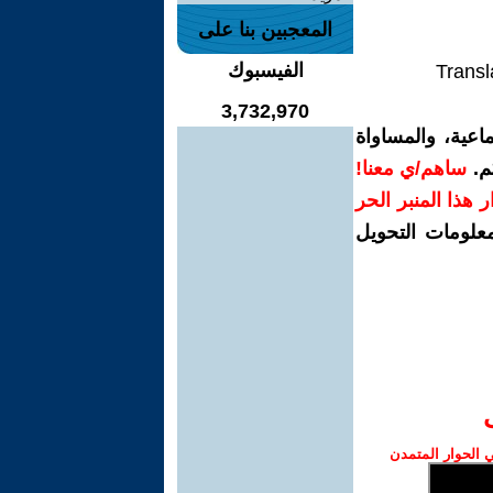
المعجبين بنا على
الفيسبوك
Transl
3,732,970
اعية، والمساواة
م.
ساهم/ي معنا!
رار هذا المنبر الحر
معلومات التحويل
الحوار المتمدن