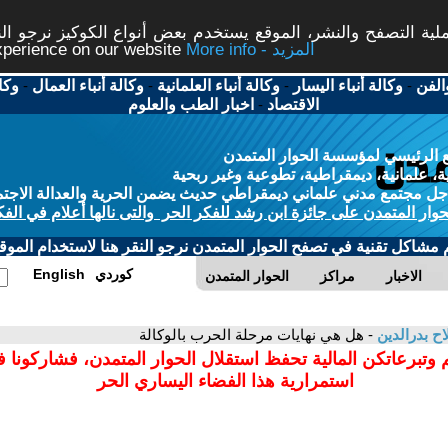
ة التصفح والنشر، الموقع يستخدم بعض أنواع الكوكيز نرجو النق
More info - المزيد
experience on our website
الفن
-
وكالة أنباء اليسار
-
وكالة أنباء العلمانية
-
وكالة أنباء العمال
-
وكا
الاقتصاد
-
اخبار الطب والعلوم
 الرئيسي لمؤسسة الحوار المتمدن
، علمانية، ديمقراطية، تطوعية وغير ربحية
ل مجتمع مدني علماني ديمقراطي حديث يضمن الحرية والعدالة الاجتم
حوار المتمدن على جائزة ابن رشد للفكر الحر والتى نالها أعلام في الفك
م مشاكل تقنية في تصفح الحوار المتمدن نرجو النقر هنا لاستخدام الموقع
كوردي
English
الاخبار
مراكز
الحوار المتمدن
ح بدرالدين
- هل هي نهايات مرحلة الحرب بالوكالة
 وتبرعاتكن المالية تحفظ استقلال الحوار المتمدن، فشاركونا 
استمرارية هذا الفضاء اليساري الحر