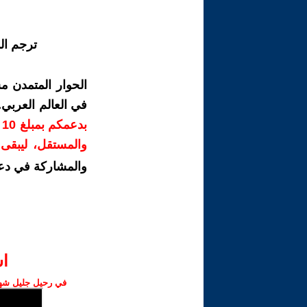
ترجم ال
الحوار المتمدن م
في العالم العربي
ب
والمستقل، ليبقى ص
والمشاركة في دع
ا‫
في رحيل جليل شهبا