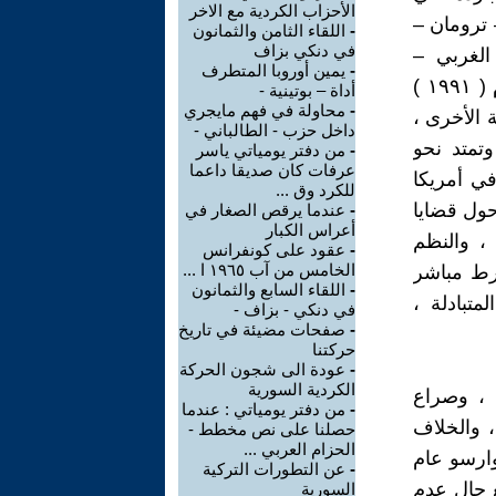
الأحزاب الكردية مع الاخر
١٩٤ – ١٩٥٣ ) من اعلان – ترومان –
-
اللقاء الثامن والثمانون
في دنكي بزاف
الغربي –
-
يمين أوروبا المتطرف
السوفييتي ضد النازية والانتصار بالحرب العالمية الثانية وامتدت حتى عام ( ١٩٩١ )
أداة – بوتينية -
-
محاولة في فهم مايجري
 الأخرى ،
داخل حزب - الطالباني -
تمتد نحو
-
من دفتر يومياتي ياسر
عرفات كان صديقا داعما
ي أمريكا
للكرد وق ...
 حول قضايا
-
عندما يرقص الصغار في
أعراس الكبار
 ، والنظم
-
عقود على كونفرانس
الخامس من آب ١٩٦٥ ا ...
رط مباشر
-
اللقاء السابع والثمانون
متبادلة ،
في دنكي - بزاف -
-
صفحات مضيئة في تاريخ
حركتنا
-
عودة الى شجون الحركة
الكردية السورية
 ، وصراع
-
من دفتر يومياتي : عندما
، والخلاف
حصلنا على نص مخطط -
الحزام العربي ...
١٩٤٩ – وكذلك حلف وارسو عام
-
عن التطورات التركية
قع حال عدم
السورية