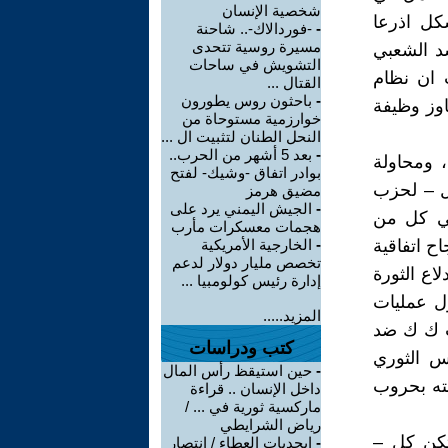
شخصية الإنسان
كل اذرعا
-
-فوردالاك-.. شاحنة
مسيرة روسية تتحدى
شد الشعبي
التشويش في ساحات
 ان نظام
القتال ...
-
باحثون روس يطورون
اوز وظيفة
خوارزمية مستوحاة من
النحل الطنان لتثبيت ال ...
-
بعد 5 أشهر من الحرب..
 ومحاولة
بوادر اتفاق -وشيك- لفتح
يل – لحزب
مضيق هرمز
-
الجيش اليمني يرد على
في كل من
هجمات معسكرات مأرب
اح اتفاقية
-
الخارجية الأمريكية
تخصص مليار دولار لدعم
اع الثورة
إدارة رئيس كولومبيا ...
حصول عمليات
المزيد.....
ب ك ك ضد
كتب ودراسات
س الثوري
-
حين استيقظ رأس المال
ته بحروب
داخل الإنسان .. قراءة
ماركسية ثورية في ... /
رياض الشرايطي
تكن كل –
-
ابجديات العطاء / انتصار