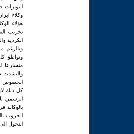
التوترات ف
وكلاء اير
هؤلاء الوك
تخريب التن
الكردية وال
وبالرغم م
وتواطؤ كل 
متسارعا لر
والتشديد 
الخصوص أي 
كل ذلك لاي
الرسمي بات
بالوكالة ف
الحروب بالو
التحول الى