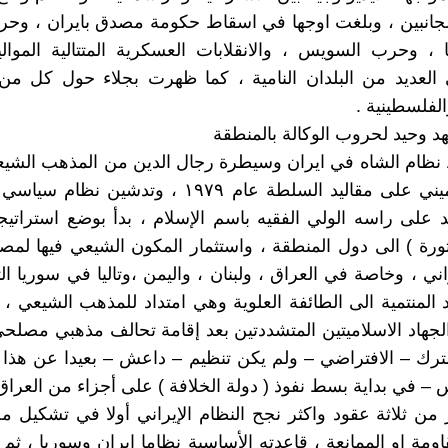
الجانبين ، وبلغت اوجها في اسقاط حكومة مصدق بايران ، وحرب
 ، وحرب السويس ، والانقلابات العسكرية المتتالية الموالية 
العديد من البلدان النامية ، كما ظهرت بجلاء حول كل من 
الفلسطينية .
هد وحيد لحروب الوكالة بالمنطقة
نظام الشاه في ايران وسيطرة رجال الدين من المذهب الشيع
آية الله خميني على مقاليد السلطة عام ١٩٧٩ ، وتدشي
 على راسه الولي الفقيه باسم الإسلام ، بدأ بوضع استراتي
ثورة ) الى دول المنطقة ، واستثمار المكون الشيعي فيها لم
راني ، وخاصة في العراق ، ولبنان ، واليمن ،وتاليا في سوريا ا
د المنتمية الى الطائفة العلوية وهي امتداد للمذهب الشيعي ،
جهاد الاسلاميتين المتشددتين بعد إقامة تحالف مذهبي مصل
ترك – الافتراضي – ولم يكن تنظيم – داعش – بعيدا عن هذا 
 – في بداية بسط نفوذ ( دولة الخلافة ) على أجزاء من العراق
 من ثلاثة عقود واكثر نجح النظام الإيراني أولا في تشكيل
اومة او الممانعة ، قاعدته الأساسية نظاما ايران وسوريا ، ثم