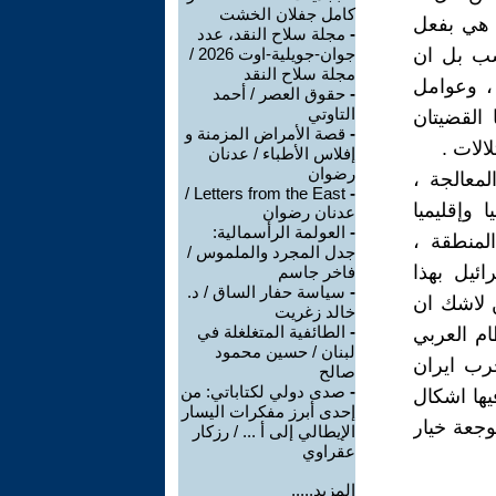
كامل جفلان الخشت
، هي بفعل
-
مجلة سلاح النقد، عدد
سب بل ان
جوان-جويلية-اوت 2026 /
مجلة سلاح النقد
 ، وعوامل
-
حقوق العصر / أحمد
التاوتي
 القضيتان
-
قصة الأمراض المزمنة و
الات .
إفلاس الأطباء / عدنان
رضوان
معالجة ،
Letters from the East /
-
وإقليميا
عدنان رضوان
-
العولمة الرأسمالية:
لمنطقة ،
جدل المجرد والملموس /
ئيل بهذا
فاخر جاسم
-
سياسة حفار الساق / د.
 لاشك ان
خالد زغريت
-
الطائفية المتغلغلة في
ام العربي
لبنان / حسين محمود
رب ايران
صالح
-
صدى دولي لكتاباتي: من
يها اشكال
إحدى أبرز مفكرات اليسار
وجعة خيار
الإيطالي إلى أ ... / رزكار
عقراوي
المزيد.....