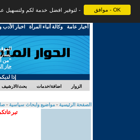
موافق - OK
لتوفير افضل خدمة لكم ولتسهيل عملي
أخبار عامة
-
وكالة أنباء المرأة
-
اخبار الأدب و
الموقع
يسارية
"من أج
حاز ال
إذا لديك
الزوار
اضافة/خدمات
بحث/الارشيف
الصفحة الرئيسية
-
مواضيع وابحاث سياسية
-
صلا
تبرعاتكم