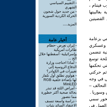
-
التقييم السياسي
 فيتنام ،
الشهري
-
من جديد حول شجون
بغالبيتها
الحركة الكردية السورية
القضيتين
المزيد.....
ي بزعامة
أخبار عامة
ن نظام سياسي وعسكري
-
إيران تعرض -حطام
طائرات أمريكية
جية تتضمن
وإسرائيلية- أسقطتها خلال
الح ...
صلحة توسع
-
لماذا احتاجت وزارة
لتي تحكمها
الدفاع الروسية إلى
تغييرات في الكوادر؟
 ثم حركتي
-
هواوي تطلق أول تلفاز
حي في وجه
لها بإضاءة خلفية RGB
MiniLED
التحالف –
-
أمراض اللثة قد تنذر
 وسوريا .
بحالة صحية أكثر خطورة
مما نتصور
 محور سمي
-
دراسة واسعة تنسف
 العمل في
الاعتقاد السائد بثبات