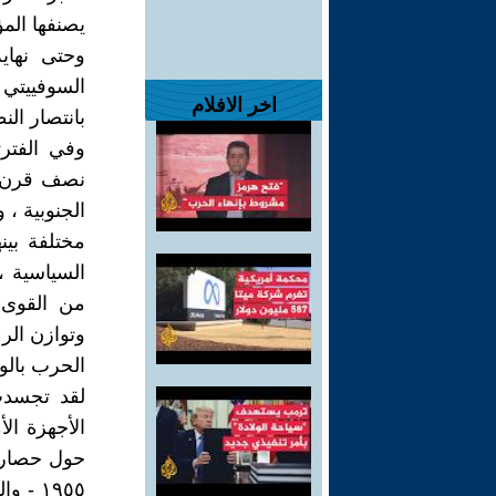
وحتى نهاي
اخر الافلام
بانتصار الن
وفي الفتر
نصف قرن م
الجنوبية ، 
مختلفة بين
السياسية 
من القوى ا
وتوازن الر
الحرب بالو
لقد تجسدت
الأجهزة ال
١٩٥٥ -