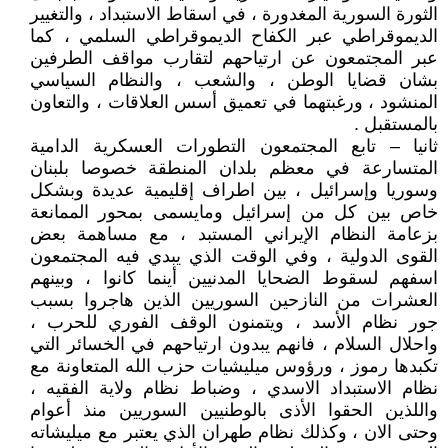
الثورة السورية المغدورة ، في اسقاط الاستبداد ، والتغيير
الديموقراطي عبر الكفاح الديموقراطي السلمي ، كما
عبر المجتمعون عن ارتياحهم لتقارب مواقف الطرفين
بشان قضايا الوطن ، والشعب ، والنظام السياسي
المنشود ، ورغبتهما في تعميق أسس العلاقات ، والتعاون
بالمستقبل .
ثانيا – تابع المجتمعون التطورات العسكرية الدامية
المتسارعة في معظم بلدان المنطقة خصوصا بلبنان
وسوريا وإسرائيل ، بين اطراف إقليمية عديدة وبشكل
خاص بين كل من إسرائيل ومايسمى بمحور الممانعة
بزعامة النظام الإيراني المستبد ، مع مساهمة بعض
القوى الدولية ، وفي الوقت الذي يبدي فيه المجتمعون
اسفهم لسقوط الضحايا المدنيين أينما كانوا ، وبينهم
العشرات من النازحين السوريين الذين هاجروا بسبب
جور نظام الأسد ، ويتمنون الوقف الفوري للحرب ،
واحلال السلام ، فانهم يبدون ارتياحهم في الخسائر التي
تكبدها رموز ، ورؤوس ميليشيات حزب الله المتعاونة مع
نظام الاستبداد الاسدي ، وضباط نظام ولاية الفقيه ،
واللذين الحقوا الأذى بالوطنيين السوريين منذ أعوام
وحتى الان ، وكذلك نظام طهران الذي يعتبر مع ميليشاته