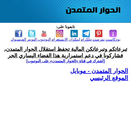
تابعونا على:
بودكاست
بنترست
تيلكرام
لينكدإن
الانستغرام
اليوتيوب
التويتر
الفيسبوك
تبرعاتكم وتبرعاتكن المالية تحفظ استقلال الحوار المتمدن،
فشاركونا في دعم استمرارية هذا الفضاء اليساري الحر
[اشترك في قناة ‫«الحوار المتمدن» على اليوتيوب]
الحوار المتمدن - موبايل
الموقع الرئيسي