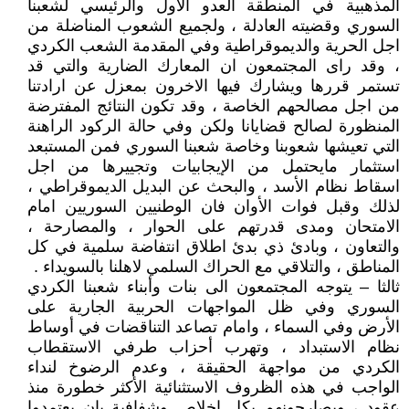
المذهبية في المنطقة العدو الأول والرئيسي لشعبنا
السوري وقضيته العادلة ، ولجميع الشعوب المناضلة من
اجل الحرية والديموقراطية وفي المقدمة الشعب الكردي
، وقد راى المجتمعون ان المعارك الضارية والتي قد
تستمر قررها ويشارك فيها الاخرون بمعزل عن ارادتنا
من اجل مصالحهم الخاصة ، وقد تكون النتائج المفترضة
المنظورة لصالح قضايانا ولكن وفي حالة الركود الراهنة
التي تعيشها شعوبنا وخاصة شعبنا السوري فمن المستبعد
استثمار مايحتمل من الإيجابيات وتجييرها من اجل
اسقاط نظام الأسد ، والبحث عن البديل الديموقراطي ،
لذلك وقبل فوات الأوان فان الوطنيين السوريين امام
الامتحان ومدى قدرتهم على الحوار ، والمصارحة ،
والتعاون ، وبادئ ذي بدئ اطلاق انتفاضة سلمية في كل
المناطق ، والتلاقي مع الحراك السلمي لاهلنا بالسويداء .
ثالثا – يتوجه المجتمعون الى بنات وأبناء شعبنا الكردي
السوري وفي ظل المواجهات الحربية الجارية على
الأرض وفي السماء ، وامام تصاعد التناقضات في أوساط
نظام الاستبداد ، وتهرب أحزاب طرفي الاستقطاب
الكردي من مواجهة الحقيقة ، وعدم الرضوخ لنداء
الواجب في هذه الظروف الاستثنائية الأكثر خطورة منذ
عقود ، ويصارحونهم بكل اخلاص وشفافية بان يعتمدوا