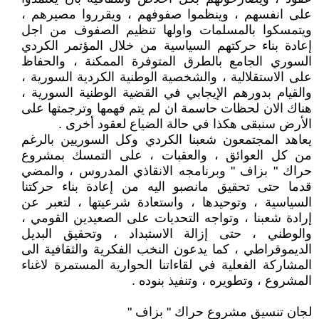
على انفسهم ، وينظموا صفوفهم ، ويقرروا مصيرهم ،
ويتمسكوا بالمسلمات واولها تنظيم الصفوف من اجل
إعادة بناء حركتهم السياسية من خلال المؤتمر الكردي
السوري الجامع بالطرق المتوفرة الممكنة ، والحفاظ
على الاستقلالية ، والشخصية الوطنية الكردية السورية ،
والقيام بدورهم الإيجابي في القضية الوطنية السورية ،
هناك الان لحظات حاسمة ان لم يتم فهمها وترجمتها على
الأرض سنبقى هكذا في حالة الضياع لعقود أخرى .
يعاهد المجتمعون شعبنا الكردي وكل السوريين بالرغم
من كل العوائق ، والعقبات ، على التمسك بمشروع
حراك " بزاف " وبرنامجه الانقاذي المدروس ، والمضي
قدما حتى تحقيق مانصبو اليه من إعادة بناء حركتنا
السياسية ، وتوحيدها ، واستعادة شرعيتها ، لتعبر عن
إرادة شعبنا ، وتواجه التحديات على الصعيدين القومي ،
والوطني ، حتى إزالة الاستبداد ، وتحقيق البديل
الديموقراطي ، كما يدعون النخب الفكرية والثقافية الى
المشاركة الفعلية في لقاءاتنا الحوارية المستمرة لاغناء
المشروع ، وتطويره ، وتنفيذ بنوده .
لجان تنسيق مشروع حراك " بزاف "