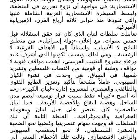
الاستعمارية: في مواجهة أي نزوع تحرري في المنطقة،
ولبسط السيطرة الاستعمارية الغربية الشاملة عليها
والتي تقودها منذ حوالى ثلاثة أرباع القرن، الإمبريالية
الأميركية.
تعاملت سلطات لبنان الذي كان قد حقق استقلاله قبل
خمس سنوات، مع إعلان «دولة إسرائيل»، من منطلق
النتائج لا الأسباب، واستناداً إلى الأهداف الفرعية لا
الرئيسية... وهي لذلك، وبسبب تكوينها الذي أشرف عليه
ورعاه مشروع التفتيت الفرنسي، اتخذت مواقف فئوية لا
مواقف وطنية أو قومية من اغتصاب فلسطين وتشريد
شعبها. في السياق، هي وجدت في نشوء الكيان
الصهيوني، عاملاً مشجعاً لتأكيد وتعزيز الطابع الفئوي
والطائفي والعنصري لمشروع إدارة «لبنان الكبير»، رغم
أنه أصبح «كبيراً» فقط بسبب قرار توسيعه ليضم مدن
الساحل وهضبة البقاع والأقضية الأربعة... فيما لبنان
«الصغير» كان يقتصر على جبل لبنان ومقوماته
الجغرافية والديموغرافية... الغلطة الثانية أن تلك
السلطات قد وجهت سهام عنصريتها وغضبها نحو الضحية
والمشرد الفلسطيني، لا نحو المغتصب الصهيوني
والراعي الاستعماري. وثالث تلك الأخطاء، السعي إلى