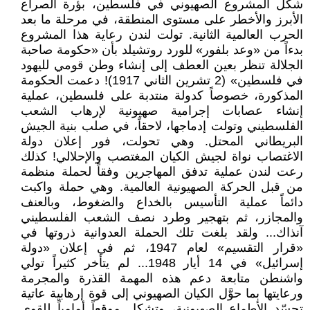
شكّل المشروع الصهيوني في فلسطين، بؤرة الصراع
الأبرز والأخطر على مستوى المنطقة، في مرحلة ما بعد
الحرب العالمية الثانية. تولت لندن رعاية هذا المشروع
بدءاً من «وعد بلفور» للورد روتشيلد بأن «حكومة صاحبة
الجلالة تنظر بعين العطف إلى إنشاء وطن قومي لليهود
في فلسطين» (2 تشرين الثاني 1917)! دعمت الحكومة
المذكورة، خصوصاً كدولة منتدبة على فلسطين، عملية
إنشاء عصابات إجرامية صهيونية لإرهاب الشعب
الفلسطيني وتولت إدماجها، لاحقاً، في صلب بنية الجيش
البريطاني المحتل. وهي تحولت، فور إعلان دولة
الاغتصاب نواة لجيش الكيان المغتصب والإحلالي! كذلك
رعت لندن عملية تدفق المهاجرين وفقاً لحملة منظمة
من قبل الحركة الصهيونية العالمية. وهي حملة واكبت
دائماً عملية التأسيس بالخداع والضغوط، وبالعنف
والمجازر، ثم بتهجير وطرد نصف الشعب الفلسطيني
آنذاك... ولقد بلغت تلك الحملة العدوانية ذروتها في
«قرار التقسيم» لعام 1947، ثم في إعلان «دولة
إسرائيل» في 14 أيار 1948... لم يتأخر كثيراً تولي
واشنطن متابعة دعم هذه المهمة القذرة والمجرمة
ورعايتها بما حوَّل الكيان الصهيوني إلى قوة إرهابية عاتية
تجسّد الأطماع الصهيونية، وتشكل موقعاً أمامياً للقوى