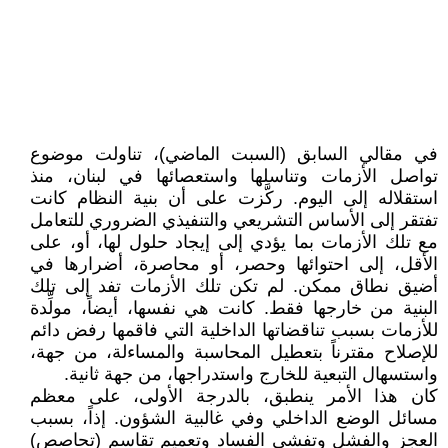
في مقالي السابق (السبت الماضي)، تناولت موضوع
تواصل الأزمات وتناسلها واستعصائها في لبنان، منذ
استقلاله إلى اليوم. ركَّزت على أن بنية النظام كانت
تفتقر إلى الأساس التشريعي والتنفيذي الضروري للتعامل
مع تلك الأزمات بما يؤدي إلى إيجاد حلول لها، أو، على
الأقل، إلى احتوائها وحصر، أو محاصرة، أضرارها في
أضيق نطاق ممكن. لم تكن تلك الأزمات تفد إلى تلك
البنية من خارجها فقط. كانت هي نفسها، أيضاً، مولِّدة
للأزمات بسبب تناقضاتها الداخلية التي فاقمها رفض دائم
للإصلاح مقترناً بتعطيل المحاسبة والمساءلة، من جهة،
واستسهال التبعية للخارج واستدراجها، من جهة ثانية.
كان هذا الأمر ينطبق، بالدرجة الأولى، على معظم
مسائل الوضع الداخلي وفي غالبية الشؤون. إذاً، بسبب
العجز والفشل وتفشي الفساد وتعميم تقاسم (تحاصص)