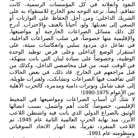
النفوذ وانفلاته في كل المؤسسات الرسمية، كانت
تتفاقم، أيضاً، نزعة التوجه نحو الخارج للاستقواء به على
الشريك الداخلي: ومن أجل الحفاظ على التوازنات أو
السعي إلى تعديلها: ولو، أحياناً بالعنف والاحتراب. أدرج
كل ذلك مسائل الصراعات الخارجية أو مواضيعها،
والإقليمية منها خصوصاً، في صلب الصراعات الداخلية،
في تفاعل ذي مردود سلبي وانعكاسات سيئة، على
استقرار الوضع الداخلي وعلى فرص توطيد الوحدة
الوطنية، وخصوصاً على سيادة لبنان التي باتت منتهكة،
في الوقت عينه، من قبل محاصصي الداخل، وكذلك من
قبل مراجعهم في الخارج. قاد ذلك، في بعض الحالات
التي تفاقمت فيها الصراعات وتشابكت، ولفترات طويلة،
إلى عنف شامل وتوترات دامية ومدمرة، كالحرب الأهلية
بين الأعوام 1975-1990!
لا شكَّ أن أسباب الصراعات ومواضيعها في المحيط
الإقليمي، خصوصاً، كانت أهم وأشمل، بسبب اتصالها
الوثيق بالصراع الدولي الذي باتت فيه واشنطن اللاعب
الأبرز، منذ نهاية الحرب العالمية الثانية عام 1945، ثم
اللاعب المنفرد، تقريباً، بعد انهيار الاتحاد السوفياتي
ومنظومته عام 1991.