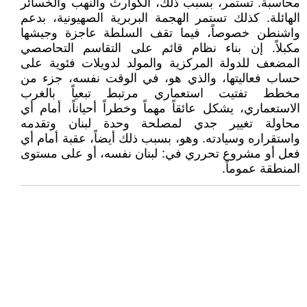
محاسبة. تستمر، بسبب ذلك، الكوارث والنهب والخسائر
الهائلة. كذلك تستمر الهجمة البربرية الصهيونية، بدعم
واشنطن خصوصاً، فيما تقف السلطة عاجزة وجيشها
مكبلاً. إن بناء نظام قائم على التقاسم التحاصصي
المضعف للدولة المركزية والمولد لدويلات فئوية على
حساب فعاليتها، والذي هو، في الوقت نفسه، جزء من
مخطط تفتيت استعماري مرتبط تبعياً بالغرب
الاستعماري، يشكل عائقاً مهماً وخطراً أحياناً، أمام أي
محاولة تغيير جدي لمصلحة وحدة لبنان وتقدمه
واستقراره وسيادته. وهو، بسبب ذلك أيضاً، عقبة أمام أي
فعل أو مشروع تحرري في: لبنان نفسه، أو على مستوى
المنطقة عموماً.