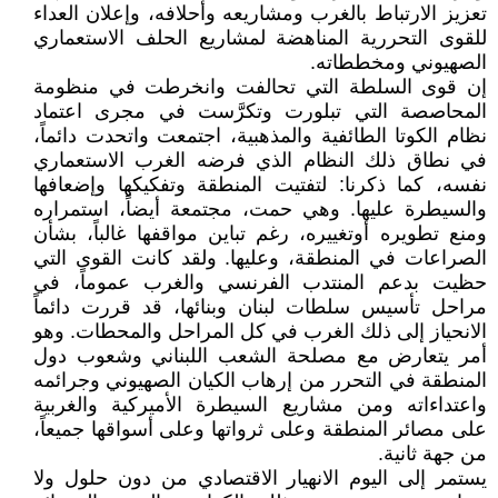
تعزيز الارتباط بالغرب ومشاريعه وأحلافه، وإعلان العداء
للقوى التحررية المناهضة لمشاريع الحلف الاستعماري
الصهيوني ومخططاته.
إن قوى السلطة التي تحالفت وانخرطت في منظومة
المحاصصة التي تبلورت وتكرَّست في مجرى اعتماد
نظام الكوتا الطائفية والمذهبية، اجتمعت واتحدت دائماً،
في نطاق ذلك النظام الذي فرضه الغرب الاستعماري
نفسه، كما ذكرنا: لتفتيت المنطقة وتفكيكها وإضعافها
والسيطرة عليها. وهي حمت، مجتمعة أيضاً، استمراره
ومنع تطويره أوتغييره، رغم تباين مواقفها غالباً، بشأن
الصراعات في المنطقة، وعليها. ولقد كانت القوى التي
حظيت بدعم المنتدب الفرنسي والغرب عموماً، في
مراحل تأسيس سلطات لبنان وبنائها، قد قررت دائماً
الانحياز إلى ذلك الغرب في كل المراحل والمحطات. وهو
أمر يتعارض مع مصلحة الشعب اللبناني وشعوب دول
المنطقة في التحرر من إرهاب الكيان الصهيوني وجرائمه
واعتداءاته ومن مشاريع السيطرة الأميركية والغربية
على مصائر المنطقة وعلى ثرواتها وعلى أسواقها جميعاً،
من جهة ثانية.
يستمر إلى اليوم الانهيار الاقتصادي من دون حلول ولا