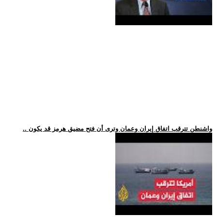
.. واشنطن تترقب اتفاق إيران وعمان وترى أن فتح مضيق هرمز قد يكون