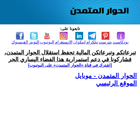
تابعونا على:
بودكاست
بنترست
تيلكرام
لينكدإن
الانستغرام
اليوتيوب
التويتر
الفيسبوك
تبرعاتكم وتبرعاتكن المالية تحفظ استقلال الحوار المتمدن،
فشاركونا في دعم استمرارية هذا الفضاء اليساري الحر
[اشترك في قناة ‫«الحوار المتمدن» على اليوتيوب]
الحوار المتمدن - موبايل
الموقع الرئيسي