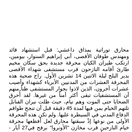
محارق توراتية بمذاق داعشي: قبل استشهاد قائد
ومهندس طوفان الأقصى، أبي إبراهيم السنوار، بيومين،
ارتكب طيران الكيان محرقة جديدة بحق سكان مخيم
طارئ أقامه النازحون قرب مستشفى شهداء الأقصى
بدير البلح ليلة الاثنين 14 تشرين الأول. راح ضحية هذه
المحرقة العشرات من المدنيين الأبرياء كشهداء وأصيب
عشرات آخرون، الذين لاذوا بجوار المستشفى ظناً منهم
أن المستشفيات تبقى أكثر أمناً من غيرها. لقد أُحرق
الضحايا حتى الموت وهم نيام، حيث ظلت نيران القنابل
تلتهم الخيام بمن فيها لمدة 45 دقيقة قبل أن تنجح طواقم
الدفاع المدني في السيطرة عليها. ولم تكن هذه المحرقة
الأولى من نوعها إذْ سبقتها محارق لعل أفظعها محرقة
خيام النازحين قرب مخازن "الأونروا" برفح في27 أيار -