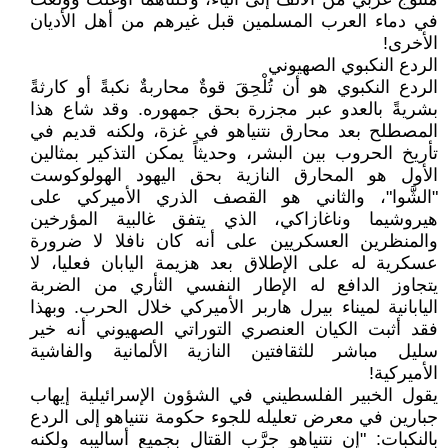
في دماء العرب المسلمين قبل غيرهم من أهل الأديان
الأخرى!
الردع النكبوي الصهيوني
الردع النكبوي هو أن تُلْحِقَ قوةٌ محاربةٌ نكبةً أو كارثةً
بشريةً بالعدو عبر مجزرة بحق جمهوره. وقد شاع هذا
المصطلح بعد محارق نتنياهو في غزة، ولكنه قديم في
تأريخ الحروب بين البشر، وحديثاً يمكن التذكير بمثالين
الأول هو المحارق النازية بحق اليهود الهولوكوست
"الشَّوا"، والثاني هو القصف الذري الأميركي على
هيروشيما وناغازاكي، الذي يتفق غالبية المؤرخين
والمنظرين العسكريين على أنه كان نافلا لا ضرورة
عسكرية له على الإطلاق بعد هزيمة اليابان فعليا، لا
يتجاوز الدافع له الإطار النفسي الثأري من الضربة
اليابانية لميناء بيرل هاربر الأميركي خلال الحرب. وبهذا
فقد أثبت الكيان العنصري التوراتي الصهيوني أنه خير
سليل مباشر للثقافتين النازية الألمانية والفاشية
الأميركية!
يقول الخبير الفلسطيني في الشؤون الإسرائيلية إيهاب
جبارين في معرض تعليله للجوء حكومة نتنياهو إلى الردع
بالنكبات: "إن نتنياهو جرَّب القتال بجميع أساليبه ولكنه