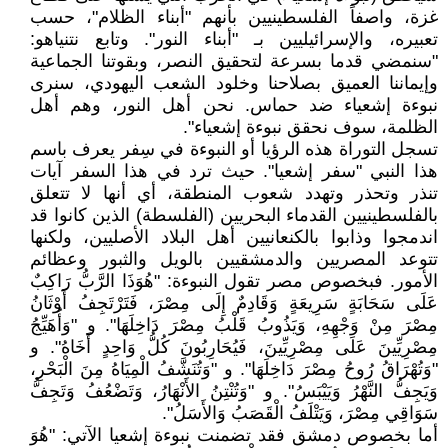
غزة، واصفاً الفلسطينيين بأنهم "أبناء الظلام"، حسب
تعبيره، والإسرائيليين بـ "أبناء النور". وتابع نتنياهو:
"سنمضي قدما بسرعة لتحقيق النصر، وبقوتنا الجماعية
وإيماننا العميق بصلاحنا وخلود الشعب اليهودي، سنرى
نبوءة إشعياء ضد حماس. نحن أهل النور، وهم أهل
الظلمة، سوف نحقق نبوءة إشعياء".
تسجل التوراة هذه الرؤيا أو النبوءة في سِفر يعرف باسم
هذا النبي "سفر إشعيا". حيث ترد في هذا السفر آيات
تنذر وتحذر وتهدد شعوب المنطقة، أي أنها لا تتعلق
بالفلسطينيين القدماء البحريين (الفلسطة) الذين كانوا قد
اندمجوا وذابوا بالكنعانيين أهل البلاد الأصليين، ولكنها
تتوعد المصريين والدمشقيين بالويل والثبور وعظائم
الأمور. فبخصوص مصر تقول النبوءة: "هُوَذَا الرَّبُّ رَاكِبٌ
عَلَى سَحَابَةٍ سَرِيعَةٍ وَقَادِمٌ إِلَى مِصْرَ، فَتَرْتَجِفُ أَوْثَانُ
مِصْرَ مِنْ وَجْهِهِ، وَيَذُوبُ قَلْبُ مِصْرَ دَاخِلَهَا". و "وَأُهَيِّجُ
مِصْرِيِّينَ عَلَى مِصْرِيِّينَ، فَيُحَارِبُونَ كُلُّ وَاحِدٍ أَخَاهُ". و
"وَتُهْرَاقُ رُوحُ مِصْرَ دَاخِلَهَا". و "وَتُنَشَّفُ الْمِيَاهُ مِنَ الْبَحْرِ،
وَيَجِفُّ النَّهْرُ وَيَيْبَسُ". و "وَتُنْتِنُ الأَنْهَارُ، وَتَضْعُفُ وَتَجِفُّ
سَوَاقِي مِصْرَ، وَيَتْلَفُ الْقَصَبُ وَالأَسَلُ".
أما بخصوص دمشق فقد تضمنت نبوءة إشعيا الآتي: "هُوَ