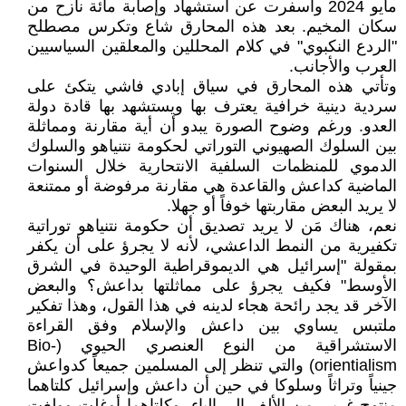
مايو 2024 وأسفرت عن استشهاد وإصابة مائة نازح من
سكان المخيم. بعد هذه المحارق شاع وتكرس مصطلح
"الردع النكبوي" في كلام المحللين والمعلقين السياسيين
العرب والأجانب.
وتأتي هذه المحارق في سياق إبادي فاشي يتكئ على
سردية دينية خرافية يعترف بها ويستشهد بها قادة دولة
العدو. ورغم وضوح الصورة يبدو أن أية مقارنة ومماثلة
بين السلوك الصهيوني التوراتي لحكومة نتنياهو والسلوك
الدموي للمنظمات السلفية الانتحارية خلال السنوات
الماضية كداعش والقاعدة هي مقارنة مرفوضة أو ممتنعة
لا يريد البعض مقاربتها خوفاً أو جهلا.
نعم، هناك مَن لا يريد تصديق أن حكومة نتنياهو توراتية
تكفيرية من النمط الداعشي، لأنه لا يجرؤ على أن يكفر
بمقولة "إسرائيل هي الديموقراطية الوحيدة في الشرق
الأوسط" فكيف يجرؤ على مماثلتها بداعش؟ والبعض
الآخر قد يجد رائحة هجاء لدينه في هذا القول، وهذا تفكير
ملتبس يساوي بين داعش والإسلام وفق القراءة
الاستشراقية من النوع العنصري الحيوي (Bio-
orientialism) والتي تنظر إلى المسلمين جميعاً كدواعش
جينياً وتراثاً وسلوكا في حين أن داعش وإسرائيل كلتاهما
منتوج غربي من الألف إلى الياء، وكلتاهما أوغلت وولغت