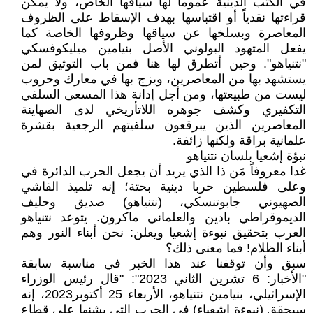
في الكتب الدينية عموما لها سياقها الخاص، ولا يمكن
قراءتها نقدياً أو اقتباسها بهدف الإسقاط على الظروف
المعاصرة وبسلخها عن سياقها وظروفها الخاصة كما
يفعل المتهود البولوني الأصل بنيامين ميليكوفسكي
"نتنياهو". وحين أتطرق لها هنا فمن باب التوثيق لمن
يستشهد بها من المعاصرين، ويزج بها في معارك وحروب
ليست من طبيعتها، ومن أجل إدانة هذا المسعى السلفي
التكفيري وكشف جوهره اللاتأريخي لدى الصهاينة
المعاصرين الذين يبرقعون سلفيتهم الرجعية بقشرة
علمانية براقة ولكنها زائفة.
نبؤة إشعيا بلسان نتنياهو
غدا معروفاً مَن ذا الذي يريد أن يجعل الحرب الدائرة في
وعلى فلسطين حربا دينية بحتة؛ إنه تلميذ الفاشي
الصهيوني جابوتنسكي، (نتنياهو) صديق وحليف
الديموقراطي بادين والعلماني ماكرون. يتوعد نتنياهو
العرب بتحقيق نبوءة إشعيا ويعلن: نحن أبناء النور وهم
أبناء الظلام! فما معنى ذلك؟
سبق وأن توقفنا عند هذا الخبر في مناسبة سابقة
"الأخبار: 6 تشرين الثاني 2023": "قال رئيس الوزراء
الإسرائيلي، بنيامين نتنياهو، الأربعاء 25 أكتوبر2023، إنه
سيحقق (نبوءة إشعياء) في الحرب التي يشنها على قطاع