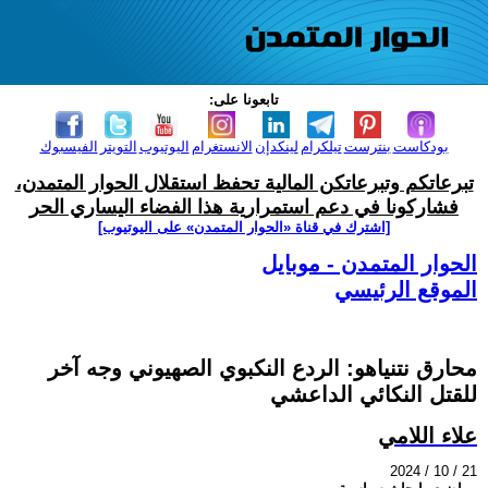
تابعونا على:
بودكاست
بنترست
تيلكرام
لينكدإن
الانستغرام
اليوتيوب
التويتر
الفيسبوك
تبرعاتكم وتبرعاتكن المالية تحفظ استقلال الحوار المتمدن،
فشاركونا في دعم استمرارية هذا الفضاء اليساري الحر
[اشترك في قناة ‫«الحوار المتمدن» على اليوتيوب]
الحوار المتمدن - موبايل
الموقع الرئيسي
محارق نتنياهو: الردع النكبوي الصهيوني وجه آخر
للقتل النكائي الداعشي
علاء اللامي
2024 / 10 / 21