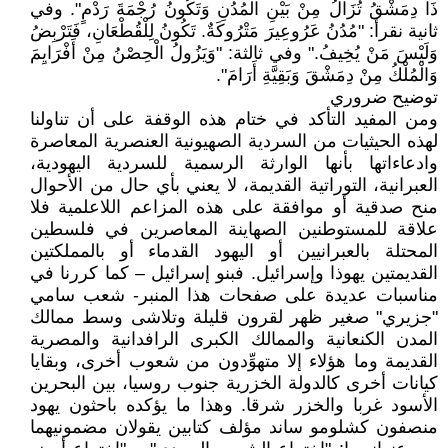
ذَا دِمَشْقُ تُزَالُ مِنْ بَيْنِ الْمُدُنِ وَتَكُونُ رُجْمَةَ رَدْمٍ". وفي
ثانية نقرأ: "مُدُنُ عَرُوعِيرَ مَتْرُوكَةٌ. تَكُونُ لِلْقُطْعَانِ، فَتَرْبِضُ
وَلَيْسَ مَنْ يُخِيفُ." وفي ثالثة: "وَيَزُولُ الْحِصْنُ مِنْ أَفْرَايِمَ
وَالْمُلْكُ مِنْ دِمَشْقَ وَبَقِيَّةِ أَرَامَ".
توضيح ضروري
ومن المفيد التأكد في ختام هذه الوقفة على أن تناولنا
لهذه الحيثيات من السردية الصهيونية العنصرية المعاصرة
وادعاءاتها بأنها الوارثة الرسمية للسردية اليهودية،
العبرانية، التوراتية القديمة، لا يعني بأي حال من الأحوال
منح صدقية أو موافقة على هذه المزاعم اللاعلمية فلا
علاقة للمستوطنين الصهاينة المعاصرين في فلسطين
المحتلة بالعبرانيين أو اليهود القدماء أو بالمملكتين
القديمتين يهوذا وإسرائيل. فبنو إسرائيل – كما كررنا في
مناسبات عديدة على صفحات هذا المنبر- شعب سامي
"جزيري" صغير ظهر لقرون قليلة وتلاشى وسط ممالك
المدن الكنعانية والممالك الكبرى الرافدانية والمصرية
القديمة وما هؤلاء إلا متهوِّدون من شعوب أخرى، وبقايا
كيانات أخرى كالدولة الخزرية جنوب روسيا، بين البحرين
الأسود غربا والخزر شرقا. وهذا ما يؤكده باحثون يهود
منصفون كشلومو ساند مؤلف كتابين يقولان مضمونيهما