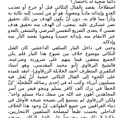
دائما ضحية له باختصار؟
اصطلاحاً، يقصد بالقتال النكائي قتل أو جرح أو تعذيب
العدو وإيذائه مادياً ومعنوياً، هو أو مَن يُنسب إليه نكاية به
وثأراً مما قام به، دون أنْ يكون الهدف من ذلك تحقيق
نصر عسكري عليه. بمعنى، أن الهدف منه تحقيق هدف
نفسي لا يتعدى التفريغ النفسي المرضي والتشفي بالعدو
عبر الانتقام منه بإيذائه جسدياً ومعنويا بقصد الثأر منه
وإذلاله.
وحتى في داخل التيار السلفي الداعشي كان القتل
النكائي موضوع خلاف بين شيوخ هذا التيار فلم يكن
الجميع متفقين فيما بينهم على ضرورته وشرعيته.
فالشيخ البرقاوي (أبو محمد المقدسي، وهو استاذ
التكفيري المتطرف أحمد الخلايلة الزرقاوي)، انتقد تلميذه
على اللجوء إلى القتال النكائي خشية أنْ يُقتل فيه
مسلمون أبرياء. وكتب له في إحدى رسائله النُّصْحيَّة: "إنَّ
الخطأ في ترك ألف كافر يسلَم وينجو فيفر من أسر
المجاهدين أهون عند الله من سفك دماء مسلم واحد".
ولكن الزرقاوي لم يستمع إلى نصيحة شيخه فأوغل في
دماء العراقيين من جميع الطوائف. إنَّ وجود هذا الخلاف
الداخلي يحسب طبعاً لمصلحة السلفيين الانتحاريين،
ولكننا لا نكاد نجد معترضاً على القتل النكائي بصيغته