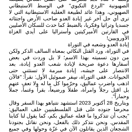
الصهيونية "الردع النكبوي" في الوسط الاستيطاني
الصهيوني، وهذا عائد لطبيعة العقلية الاستيطانية التي لا
ترى أي حل آخر غير إبادة العدو صاحب الأرض واجتثاثه
جسديا وتراثيا وفكريا، بالضبط كما حدث للسكان الأصليين
في القارتين الأميركيتين وأستراليا على أيدي الغزاة
الأوروبيين!
إبادة العدو وشعبه في التوراة
في التوراة، ورد القتل النكائي بمعناه السالف الذكر ولكن
من دون تسميته بهذا الاسم؛ لا بل وردت في بعض
أسفارها دعوة صريحة لإبادة شعب العدو إبادة، بعد
الانتصار على جيشه، إبادة مبرمة لا تستثني حتى
الحيوانات. ففي التوراة، سِفر صموئيل الأول: نقرأ: "فالآن
اذهب واضرب عماليق، وحرّموا كل ما له ولا تعف عنهم
بل اقتل رجلاً وامرأة، طفلاً ورضيعاً، بقراً وغنماً، جملاً
وحماراً".
وبتاريخ 28 أكتوبر 2023 استشهد نتنياهو بهذا السفر وقال
محرضا جنوده على قتل الفلسطينيين خلف العماليق:
"يجب أن تتذكروا ما فعله عماليق بكم، كما يقول لنا كتابنا
المقدس. ونحن نتذكر ذلك بالفعل، ونحن نقاتل بجنودنا
الشجعان الذين يقاتلون الآن في غزّة وحولها وفي جميع