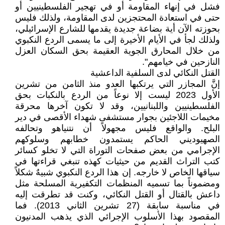
فشل في إنهاء المقاومة أو في تهجير الفلسطينيين أو
حتى في استعادة المحتجزين لدى المقاومة، ولذلك فليس
بحوزته الآن أية بضاعة جديدة يقدمها للشارع الإسرائيلي،
ولذلك لجأ في الأيام الأخيرة إلى ما يسمى الردع النكبوي
من خلال المحارق الجوية العقيمة بحق السكان العزل
النازحين في خيامهم".
القتل النكائي لدى السلفية الداعشية
إنَّ المجازر التي يرتكبها العدو منذ الثامن من تشرين
الأول 2023 ليست إلا نوعاً من الردع بالنكبات بحق
الفلسطينيين واللبنانيين، وقد لا تكون آخرها محرقة
مخيمات اللاجئين بجوار مستشفى شهداء الأقصى في دير
البلح. والواقع فليس مجهولاً أن نتنياهو وتحالفه
الصهيوديني الحاكم يستمدون خطابهم وسلوكهم
الإجرامي من بعض صفحات التوراة التي لا تخلو كسائر
كتب التراث القديم من حيثيات كهذه تنبغي قراءتها في
سياقها الخاص لا خارجه. إن هذا الردع النكبوي شبيهٌ شكلاً
ومضموناً بما تسميه المنظمات التكفيرية المسلحة مثل
داعش بالقتال أو القتل النكائي، وكنت قد تطرقت إليه
في مناسبة سابقة (27 تشرين الثاني 2013). فما
المقصود بهذا الأسلوب الإجرائي الذي يذهب المدنيون