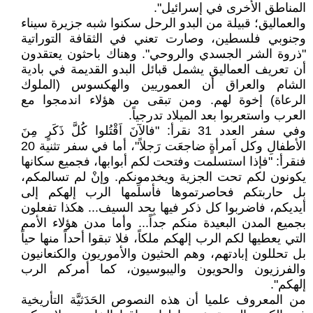
المناطق الأخرى في إسرائيل".
والعماليق؛ قبيلة من البدو الرحل سكنوا شبه جزيرة سيناء
وجنوبي فلسطين، وصارت تعني في الثقافة التوراتية
"ذروة الشر الجسدي والروحي". وهناك باحثون يعتقدون
أن تعريف العماليق يشمل قبائل البدو القديمة في بادية
الشام والعراق أن العموريين والهكسوس (الملوك
الرعاة) إخوة لهم. ومن تبقى من هؤلاء اندمجوا مع
العرب واستعربوا بعد الميلاد تدرجياً.
وفي سفر العدد 31 نقرأ: "فالآنَ اَقْتُلوا كُلَّ ذَكَرٍ مِنَ
الأطفالِ وكل اَمرأةٍ ضاجعَت رَجلاً"، أما في سفر تثنية 20
فنقرأ: "فإذا استسلمت وفتحت لكم أبوابها، فجميع سكانها
يكونون لكم تحت الجزية ويخدمونكم. وإنْ لم تسالمكم،
بل حاربتكم فحاصرتموها فأسلَمها الرب إلهكم إلى
أيديكم، فاضربوا كل ذكر فيها بِحد السيف... هكذا تفعلون
بجميع المدن البعيدة منكم جداً... وأما مدن هؤلاء الأمم
التي يعطيها لكم الرب إلهكم ملكاً، فلا تبقوا أحداً منها حياً
بل تحللون إبادتهم، وهم الحثيون والأموريون والكنعانيون
والفرزيون والحويون واليبوسيون، كما أمركم الرب
إلهكم".
من المعروف علميا أن هذه النصوص الحَدَثيَّة التأريخية