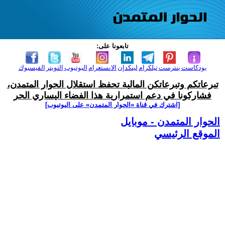
تابعونا على:
بودكاست
بنترست
تيلكرام
لينكدإن
الانستغرام
اليوتيوب
التويتر
الفيسبوك
تبرعاتكم وتبرعاتكن المالية تحفظ استقلال الحوار المتمدن،
فشاركونا في دعم استمرارية هذا الفضاء اليساري الحر
[اشترك في قناة ‫«الحوار المتمدن» على اليوتيوب]
الحوار المتمدن - موبايل
الموقع الرئيسي