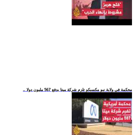
.. محكمة في ولاية نيو مكسيكو تلزم شركة ميتا بدفع 567 مليون دولا