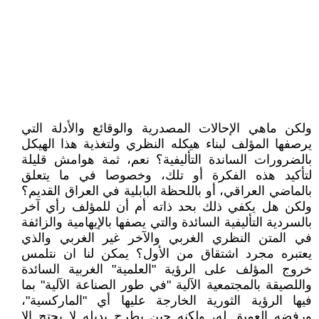
ولكن ماهي الإحالات المصدرية والوقائع والأدلة التي
يرصفها المؤلف لبناء هيكله النظري ولتغذية هذا الهيكل
بالضرورات الساندة التأليفية؟ نعم، ثمة هوامش قليلة
لتأكيد هذه الفكرة أو تلك، وخصوصا في ما يتعلق
بالماضي العراقي، أو باللحظة البابلية في العراق القديم؟
ولكن هل يكفي ذلك بحد ذاته أم أن للمؤلف رأي آخر
بالسردية التأليفية السائدة والتي يصفها بالإيهامية والزائفة
في المتن النظري الغربي والآخر غير الغربي والذي
يعتبره مجرد اشتقاق من الأول؟ يمكن لنا ان نتلمس
خروج المؤلف على الرؤية "العلمية" الغربية السائدة
واللصيقة بالمجتمعية الآلية "في طور الصناعة الآلية" بما
فيها الرؤية الثورية الخارجة عليها أي "الماركسية"،
ورفضه العميق له، ولكنه حين يطرح بديله لا يحتج إلا