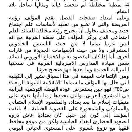
4- نمطية مختلطة لم تتجسد كيانيا ومثالها ساحل بلاد
الشام.
وعلى امتداد صفحات الفصل يقدم المؤلف رؤيته
العريضة والتي لا تخلو من تعقيد لأساسات علم اجتماع
جديد ومختلف يحاول أن يجترح رؤية مخالفة للسائد العلم
اجتماعي الذي يركز المؤلف على صفته الغربية مع انه
ليس غربيا تماما لا من حيث التأسيس الخلدوني
المشرقي، ولا من حيث الإسهامات الجديدة من قارات
أخرى. أما إذا كان المقصود بعلم الاجتماع الأوروبي السائد
ضمن سيادة المدارس الامبريالية الغربية في نسختها
الليبرالية الجديدة وما بعدها فهو صحيح جزئيا.
ومن الإلتماعات المهمة في هذا السياق نشير إلى الكيفية
التي حلل بها المؤلف ما سماها "الانقلابية البنيوية الريعية/
ص80"؛ فهو حين يستعرض عودة النهضة التوهمية البرانية
في المشرق العربي، والتي يحددها زمنا بأنها تقوم على
متبقيات إسلام ما بعد بغداد، والمقصود الإسلام العثماني
والمملوكي والمتمحورة على القصوية الحنبلية - لا يلتفت
المؤلف إلى كون ابن حنبل كان بغداديا عاش ذروة
الصعود الحضاري لبغداد العباسية ولكن من موقع محافظ
فقهياً مع نزوع شعبوي على المستوى الحياتي اليومي