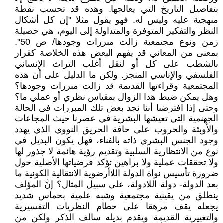
بتفاصيل التاريخ التي يعالجها. وهذه قد تحسب نقطة
منهجية عليه وليس له. فهو يقول مثلا "إن كل أشكال
النظر والتفكير المتوفرة والمتداولة إلى اليوم، هي حصيلة
زمن ونوع مجتمعية زالت مبررات وجودها/ ص 50".
بمعنى من المعاني قد يفهم البعض هذه الخلاصة كقرار
بالشطب على كل أو لنقل أغلب التراث الإنساني
الفلسفي والإناسي المنجز. ولكن ما الدليل على أن هذه
المجتمعية وقراءتها القديمة قد زالت مبررات وجودها؟
وهل يمكن ضبط هذا الزوال بمقياس نظري أو عملي ما؟
وحتى إذا افترضنا أننا نجد بعض تلك المبررات في الحالة
الجهنمية التي تعيشها البشرية في عصرنا حيث المجاعات
والأوبئة والحروب على حافة الحريق النووي الذي يهدد
وجود الجنس البشري ذاته بالفناء، فهل يكون البديل في
نوع من الانتظارية السلبية وتقديم رؤية هائمة لا جذور لها
ولا تحققات عملية ولا براهين تؤكد فرضياتها الأصلية حول
ضرورة تأسيس نواة الدولة اللاأرضوية الانتقالية الكونية ما
بعد الدولة- دولة اللادولة، على سبيل المثال؟ إنَّ المؤلف
ينطلق من يقينية مجتمعية وشبه علمية بحماس شديد
يجعله يقف مرهقا على حطام النظريات التفسيرية
والتغييرية القديمة ويقدم بديله سالف الذكر ولكن من