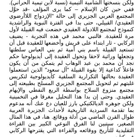
ولكن بنسختها الشامية التيمية (نسبة لابن تيمية الحراني).
ففي حين كان الإسلام – كما يرى المؤلف -قد حوَّل
المجتمع العربي الجزيري إلى حالة "الإزدواج اللاأرضوي
العقيدي/ القبيلي، حتى بدا في الفترة النبوية والراشدية
كنموذج لمجتمع اللادولة العقيدي خضعت فيه القبيلة لأول
مرة للعقيدة. فالنبي محمد في هذه التجربة - يضيف
الركابي - ثار ابتداء على قريش وأخضعها للعقيدة قبل أن
تستعيد القبيلة باسم بني أمية ثم بني العباس سلطتها
وتجعلها وراثية لاحقا وتحول العقيدة إلى أيديولوجيا حكم
نجد أن محمد بن عبد الوهاب لم يتمكن من أن يكون
فاعلاً كداعية إلا بقوة القبيلة "آل سعود" الذين استعملوا
العقيدة بحالتها التكرارية السلفية كأيديولوجية لتكريس
غلبتهم ثم لتحويل المجتمع الجزيري المسلح بطبيعته إلى
مجتمع منزوع السلاح بواسطة الريع النفطي والإيهام
العقيدي. وحتى إن بدا هذا التحليل مغرقا في التخمينية
ولكن جوهره الديالكتيكي بارز للعيان دع عنك أنه مدعوم
بما تقدمة السردية التاريخية لأحداث الجزيرة العربية
طوال القرن الماضي من أدلة ووقائع. هنا، في هذا المثال
الصغير، سيتبين لنا الفرق النوعي الكبير بين القراءة
التقليدية للتأريخ ووقائعه والقراءة التي يقترحها الركابي