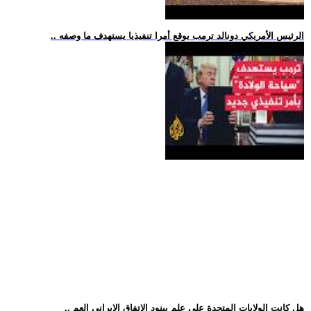
.. الرئيس الأمريكي دونالد ترمب يوقع أمرا تنفيذيا يستهدف ما وصفه
.. هل كانت الولايات المتحدة على علم ببنود الاتفاق الإيراني العم