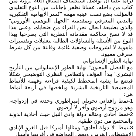
لزاما علينا أن نواصل استكشاف السياق العام لرؤية متن
كتاب من داخله، عسانا نظفر بإجابات من النوع التقليدي
فالمؤلف يضع نصب عينيه مهمة "كسر الايهامية التفكيرية
والتدني المعرفي وبمقدمته "الجهل التوهمي الأوروبي"
والذي بطبيعة الحال نحن القراء من ضحاياه، وعلى هذا
قد لا تصح محاكمة مقدماته النظرية التي يطرحها بهذا
النوع من الأسئلة والتساؤلات الطالبة لتعليلات وتفسيرات
ماهوية لا لشروحات وصفية غائمة وفالتة من كل شرط
معرفي معهود.
نهاية الطور الإنسايواني
مع الفصل المعنون" نهاية الطور الإنسايواني من التأريج
البشري" يبدأ المؤلف بالتطامن النظري التوضيحي شكلا
فيضع ما يشبه المخطط لكيفية قراءته وفهمه للأنماط
المجتمعية التاريخية البشرية ويلخصها في أربعة أنماط
هي:
1-نمط رافداني تحويلي إمبراطوري وحدته في إزدواجه،
وهو مزدوج أرضوي وآخر لا أرضوي.
2-نمط أحادي ومثاله دولة وادي النيل حيث أحادية الدولة
والمجتمع من دون طبقية.
3-نمط "لا دولة أحادي" ومثالها أميركا قبل الغزو الإبادي
الاستيطاني الغربي، وبعض المواضع في أفريقيا وآسيا.