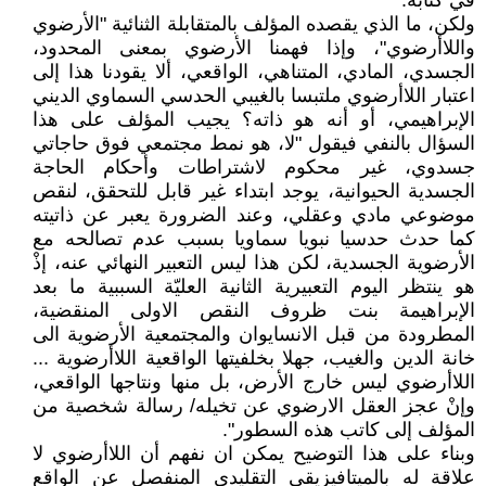
في كتابه.
ولكن، ما الذي يقصده المؤلف بالمتقابلة الثنائية "الأرضوي
واللاأرضوي"، وإذا فهمنا الأرضوي بمعنى المحدود،
الجسدي، المادي، المتناهي، الواقعي، ألا يقودنا هذا إلى
اعتبار اللاأرضوي ملتبسا بالغيبي الحدسي السماوي الديني
الإبراهيمي، أو أنه هو ذاته؟ يجيب المؤلف على هذا
السؤال بالنفي فيقول "لا، هو نمط مجتمعي فوق حاجاتي
جسدوي، غير محكوم لاشتراطات وأحكام الحاجة
الجسدية الحيوانية، يوجد ابتداء غير قابل للتحقق، لنقص
موضوعي مادي وعقلي، وعند الضرورة يعبر عن ذاتيته
كما حدث حدسيا نبويا سماويا بسبب عدم تصالحه مع
الأرضوية الجسدية، لكن هذا ليس التعبير النهائي عنه، إذْ
هو ينتظر اليوم التعبيرية الثانية العليّة السببية ما بعد
الإبراهيمة بنت ظروف النقص الاولى المنقضية،
المطرودة من قبل الانسايوان والمجتمعية الأرضوية الى
خانة الدين والغيب، جهلا بخلفيتها الواقعية اللاأرضوية ...
اللاأرضوي ليس خارج الأرض، بل منها ونتاجها الواقعي،
وإنْ عجز العقل الارضوي عن تخيله/ رسالة شخصية من
المؤلف إلى كاتب هذه السطور".
وبناء على هذا التوضيح يمكن ان نفهم أن اللاأرضوي لا
علاقة له بالميتافيزيقي التقليدي المنفصل عن الواقع