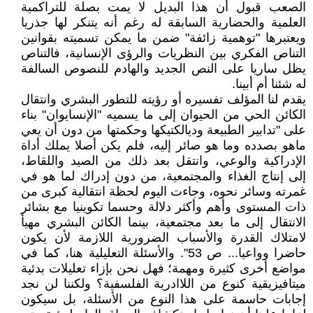
الصعب قبول أن هذا البديل لا يمت بصلة للتراكمية
العلمية والحضارية السابقة له رغم أنه يتنكر لها جذريا
ويعتبرها "توهمية زائفة" ضمن ما يمكن تسميته بقوانين
التناص الفكري بين النظريات والرؤى الإنسانية، فالتناص
يظل ساريا على النص الجديد والهادم للنصوص السالفة
له شئنا أم أبينا.
يقدم لنا المؤلف تفسيره أو رؤيته للتطور البشري وانتقال
الكائن الحي من الحيوان إلى ما يسميه "الإنسايوان" بناء
على "تدابير الطبيعة وديالكتيكها وحكمتها من دون أن يعي
ماهو بصدده وما هو صائر إليه، فلم يكن أصلا يملك أداة
الإدراكية والوعي، وانتقل بعد ذلك من الصيد واللقاط،
إلى إنتاج الغذاء والمجتمعية، من دون إدراك لما هو في
غمرته وسائر نحوه، وجاءت اليوم لحظة انتقالية كبرى من
ذات المستوى وأهم وأكثر دلالة وحسما تكوينيا مع بشائر
الانتقال إلى ما بعد مجتمعية، بينما الكائن البشري مهيأ
لامتلاك القدرة والأسباب الضرورية اللازمة لأن يكون
حاضرا وواعيا... ص 53". والأسئلة التعليلية هنا، كما في
مواضع أخرى كثيرة ومهمة؛ فهل نحن بإزاء تعليلات بدئية
ميتافيزيقية كنوع من اللاادرية الفلسفية؟ ولكننا لن نجد
إجابات حاسمة على هذا النوع من الأسئلة، بل سيكون