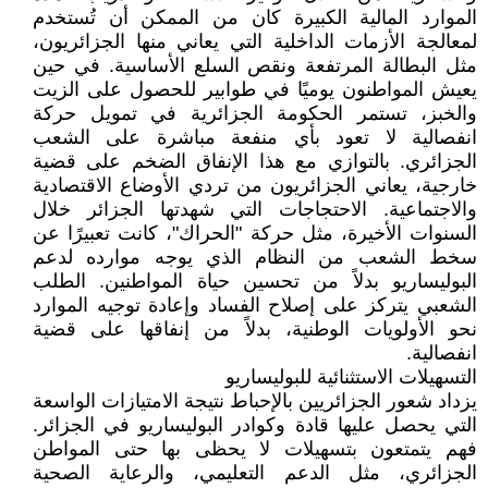
الموارد المالية الكبيرة كان من الممكن أن تُستخدم
لمعالجة الأزمات الداخلية التي يعاني منها الجزائريون،
مثل البطالة المرتفعة ونقص السلع الأساسية. في حين
يعيش المواطنون يوميًا في طوابير للحصول على الزيت
والخبز، تستمر الحكومة الجزائرية في تمويل حركة
انفصالية لا تعود بأي منفعة مباشرة على الشعب
الجزائري. بالتوازي مع هذا الإنفاق الضخم على قضية
خارجية، يعاني الجزائريون من تردي الأوضاع الاقتصادية
والاجتماعية. الاحتجاجات التي شهدتها الجزائر خلال
السنوات الأخيرة، مثل حركة "الحراك"، كانت تعبيرًا عن
سخط الشعب من النظام الذي يوجه موارده لدعم
البوليساريو بدلاً من تحسين حياة المواطنين. الطلب
الشعبي يتركز على إصلاح الفساد وإعادة توجيه الموارد
نحو الأولويات الوطنية، بدلاً من إنفاقها على قضية
انفصالية.
التسهيلات الاستثنائية للبوليساريو
يزداد شعور الجزائريين بالإحباط نتيجة الامتيازات الواسعة
التي يحصل عليها قادة وكوادر البوليساريو في الجزائر.
فهم يتمتعون بتسهيلات لا يحظى بها حتى المواطن
الجزائري، مثل الدعم التعليمي، والرعاية الصحية