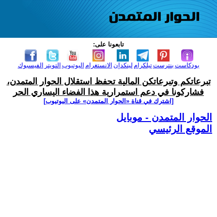
تابعونا على:
بودكاست
بنترست
تيلكرام
لينكدإن
الانستغرام
اليوتيوب
التويتر
الفيسبوك
تبرعاتكم وتبرعاتكن المالية تحفظ استقلال الحوار المتمدن،
فشاركونا في دعم استمرارية هذا الفضاء اليساري الحر
[اشترك في قناة ‫«الحوار المتمدن» على اليوتيوب]
الحوار المتمدن - موبايل
الموقع الرئيسي