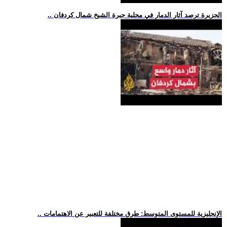
.. الجزيرة ترصد آثار الدمار في محلية جبرة الشيخ شمال كردفان
.. الإنجليزية للمستوى المتوسط: طرق مختلفة للتعبير عن الاهتمامات