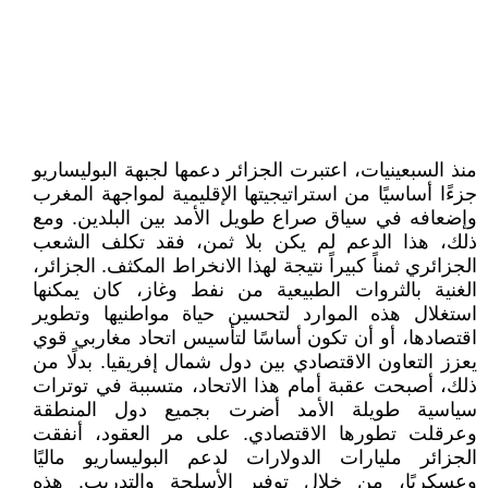
منذ السبعينيات، اعتبرت الجزائر دعمها لجبهة البوليساريو
جزءًا أساسيًا من استراتيجيتها الإقليمية لمواجهة المغرب
وإضعافه في سياق صراع طويل الأمد بين البلدين. ومع
ذلك، هذا الدعم لم يكن بلا ثمن، فقد تكلف الشعب
الجزائري ثمناً كبيراً نتيجة لهذا الانخراط المكثف. الجزائر،
الغنية بالثروات الطبيعية من نفط وغاز، كان يمكنها
استغلال هذه الموارد لتحسين حياة مواطنيها وتطوير
اقتصادها، أو أن تكون أساسًا لتأسيس اتحاد مغاربي قوي
يعزز التعاون الاقتصادي بين دول شمال إفريقيا. بدلًا من
ذلك، أصبحت عقبة أمام هذا الاتحاد، متسببة في توترات
سياسية طويلة الأمد أضرت بجميع دول المنطقة
وعرقلت تطورها الاقتصادي. على مر العقود، أنفقت
الجزائر مليارات الدولارات لدعم البوليساريو ماليًا
وعسكريًا، من خلال توفير الأسلحة والتدريب. هذه