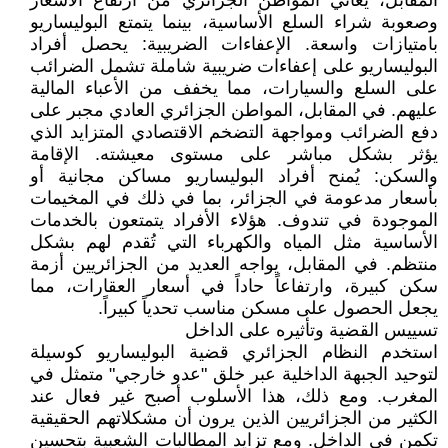
المقابل، يعاني المواطن الجزائري من ارتفاع الأسعار
وصعوبة شراء السلع الأساسية، بينما يتمتع البوليساريو
بامتيازات واسعة. الإعفاءات الضريبية: يحصل أفراد
البوليساريو على إعفاءات ضريبية شاملة تشمل الضرائب
على السلع والسيارات، مما يخفف من الأعباء المالية
عليهم. في المقابل، المواطن الجزائري العادي مجبر على
دفع الضرائب ومواجهة التضخم الاقتصادي المتزايد الذي
يؤثر بشكل مباشر على مستوى معيشته. الإقامة
والسكن: يُمنح أفراد البوليساريو مساكن مجانية أو
بأسعار مدعومة في الجزائر، بما في ذلك في المخيمات
الموجودة في تندوف. هؤلاء الأفراد يتمتعون بالخدمات
الأساسية مثل المياه والكهرباء التي تُقدم لهم بشكل
منتظم. في المقابل، يواجه العديد من الجزائريين أزمة
سكن كبيرة، وارتفاعاً حاداً في أسعار العقارات، مما
يجعل الحصول على مسكن مناسب تحدياً كبيراً.
تسييس القضية وتأثيره على الداخل
استخدم النظام الجزائري قضية البوليساريو كوسيلة
لتوحيد الجبهة الداخلية عبر خلق "عدو خارجي" متمثل في
المغرب. ومع ذلك، هذا الأسلوب أصبح غير فعال عند
الكثير من الجزائريين الذين يرون أن مشكلاتهم الحقيقية
تكمن في الداخل. ومع تزايد المطالبات الشعبية بتحسين