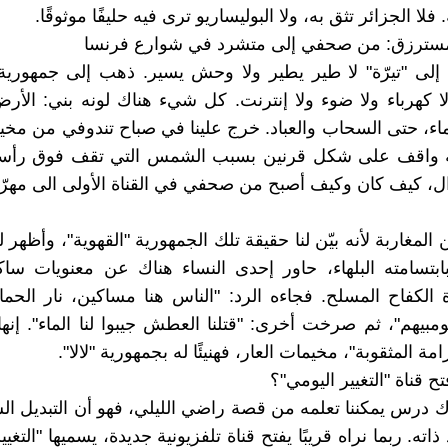
فلا الجزائر تثق به، ولا البوليساريو ترى فيه حليفًا موثوقًا.
لمسترزق: من صحفي إلى متشرد في شوارع فرنسا
 إلى "تيرّة" لا طير يطير ولا وحش يسير. ذهب إلى جمهورية
لا كهرباء ولا ضوء ولا إنترنت. كل شيء هناك لونه بني: الأر
لماء، حتى السحاب والعباد. خرج علينا في صباح تندوفي من مخي
واقف على شكل قرنين بسبب الشمس التي تقف فوق رأسه
ال، كيف كان وكيف أصبح من صحفي في القناة الأولى الى مهرّ
لمغاربة لأنه بيّن لنا حقيقة تلك الجمهورية "القهوية"، وأظهر ل
بابتسامته البلهاء، حاور إحدى النساء هناك عن معنويات سا
لكفاح المسلح. فجاءه الرد: "الناس هنا مساكين، نار الحما
ومبيهم"، ثم صرخت أخرى: "قتلنا العطش جيبوا لنا الماء". إنه
مة المثقوبة"، مخيمات العار، فهنيئًا له بجمهورية "لالا".
تح قناة "التغيير اليومي"؟
اك درس يمكننا تعلمه من قصة راضي الليلي، فهو أن التبديل ا
ته. ربما نراه قريبًا يفتح قناة تلفزيونية جديدة، يسميها "التغيي