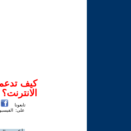
كيف تدعم-
الانترنت؟
تابعونا
على:
الفيسب