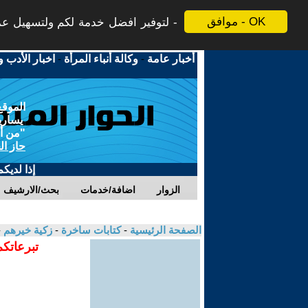
موافق - OK
لتوفير افضل خدمة لكم ولتسهيل عملي
أخبار عامة
-
وكالة أنباء المرأة
-
اخبار الأدب و
الموقع
يسارية
"من أج
حاز ال
إذا لديك
الزوار
اضافة/خدمات
بحث/الارشيف
الصفحة الرئيسية
-
كتابات ساخرة
-
زكية خيرهم
-
تبرعاتكم