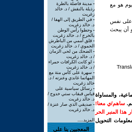
-
مدينة فاضلة بالطرة
يوم هو مع
رذيلة بالنقش / د. خالد
زغريت
-
في الطريق إلى الهفا /
ر على نفس
د. خالد زغريت
و أن يبحث
-
وحطوا رأس الوطن
بالخرج / د. خالد زغريت
-
قلق أممي من الباطرش
الحموي / د. خالد زغريت
-
الضحك من لحى الزمان
/ د. خالد زغريت
-
لو كانت الكرافات حمراء
Transl
/ د. خالد زغريت
-
سهرة على كأس متة مع
المهاتما غاندي وعنزته / د.
خالد زغريت
-
رسائل سياسية على
قياس قبقاب ستي خدوج /
اعية، والمساواة
د. خالد زغريت
م.
ساهم/ي معنا!
-
صديقي الذي صار عنزة /
د. خالد زغريت
رار هذا المنبر الحر
المزيد.....
معلومات التحويل
المعجبين بنا على