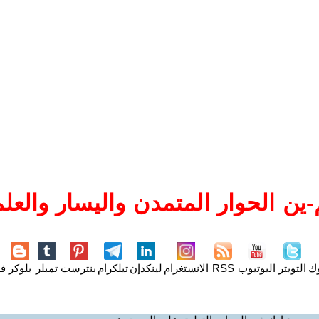
ين الحوار المتمدن واليسار والعلم
وك
التويتر
اليوتيوب
RSS
الانستغرام
لينكدإن
تيلكرام
بنترست
تمبلر
بلوكر
فل