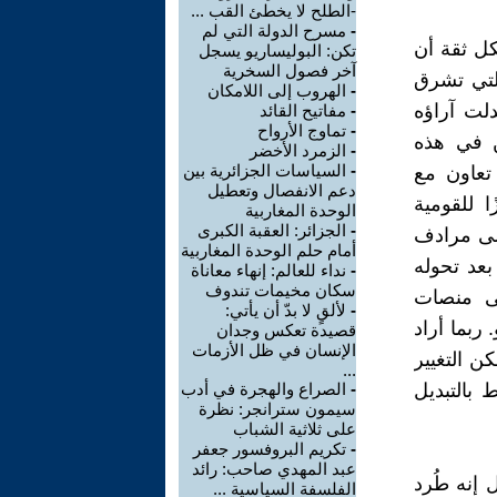
-الطلح لا يخطئ القب ...
-
مسرح الدولة التي لم
كل ثقة أن
تكن: البوليساريو يسجل
آخر فصول السخرية
لتي تشرق
-
الهروب إلى اللامكان
دلت آراؤه
-
مفاتيح القائد
-
تماوج الأرواح
ن في هذه
-
الزمرد الأخضر
-
السياسات الجزائرية بين
 تعاون مع
دعم الانفصال وتعطيل
ا للقومية
الوحدة المغاربية
-
الجزائر: العقبة الكبرى
إلى مرادف
أمام حلم الوحدة المغاربية
بعد تحوله
-
نداء للعالم: إنهاء معاناة
سكان مخيمات تندوف
لى منصات
-
لألقٍ لا بدّ أن يأتي:
ربما أراد
قصيدة تعكس وجدان
الإنسان في ظل الأزمات
ن التغيير
...
 بالتبديل
-
الصراع والهجرة في أدب
سيمون سترانجر: نظرة
على ثلاثية الشباب
-
تكريم البروفسور جعفر
عبد المهدي صاحب: رائد
 إنه طُرد
الفلسفة السياسية ...