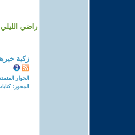
راضي الليلي: 
زكية خيره
الحوار المتمدن-العدد: 8106 - 24
المحور: كتاب