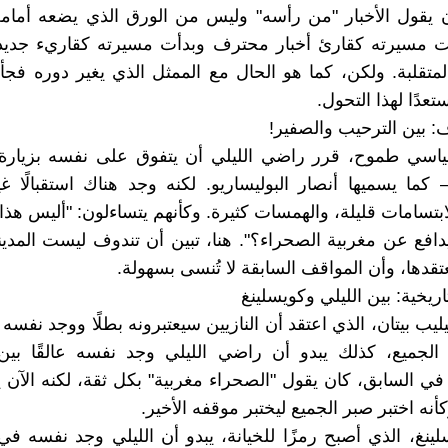
أن يقول الأخبار "من رأسه" وليس من الورق الذي يضعه أمام
هت مسيرته كقارئ أخبار محترف وبدأت مسيرته كقاريء جديد
لمتقلبة. ولكن، كما هو الحال مع الممثل الذي يغير دوره فجأ
عدًا لهذا التحول.
ف: بين الترحيب والصفير!
اسي طموح، قرر راضي الليلي أن يتفوق على نفسه بزيارة 
 كما يسميها أنصار البوليساريو. لكنه وجد هناك استقبالًا غ
ابتسامات قليلة، والهمسات كثيرة. وكأنهم يتساءلون: "أليس هذا
دافع عن مغربية الصحراء؟". هنا، تبين أن تندوف ليست المدين
تقدها، وأن المواقف السابقة لا تُنسى بسهولة.
تاريخية: بين الليلي وكويسلينغ
يب بيتان، الذي اعتقد أن النازيين سيعتبرونه بطلًا ووجد نفسه 
 الجميع، كذلك يبدو أن راضي الليلي وجد نفسه عالقًا بين
 في السابق، كان يقول "الصحراء مغربية" بكل ثقة، لكنه الآ
كأنه اختبر صبر الجميع ليختبر موقفه الأخير.
ينغ، الذي أصبح رمزًا للخيانة، يبدو أن الليلي وجد نفسه ف