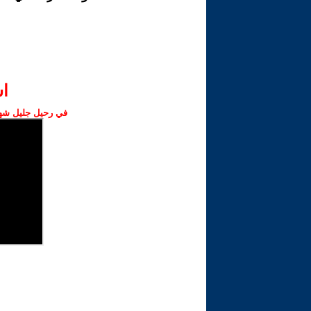
ا‫
في رحيل جليل شهبا