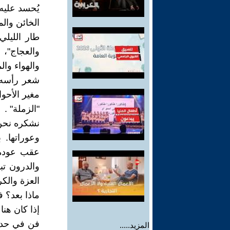
يُحسد عليه. 
الخائن وا
طار الليلي
والعجاج"، 
والهواء وا
شعر رأسه 
مغير الأحو
"الزملة" .
نشكره نحن ا
وعوراتها. 
عقب عودة ا
والدرون تب
العزة والكرا
ماذا بعد؟ ف
إذا كان هن
فن في حد ذا
المزيد.....