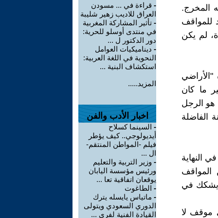
-
قراءة في ... مسودن
ه المخرج.
العراق للاديب زهير شليبة
 للمواقف
-
تأثير المشاركة المغربية
في منتدى أوسلو للحرية:
ة، لم يكن
دور الدكتور ل ...
-
ديناميكيات العوامل
النحوية في اللغة العربية:
استكشاف البنية ...
"الأراضي
المزيد.....
ير ما كان
 هو الرجل
اخبار الأدب والفن
ة الفاضلة
-
السينما كسلاح
أيديولوجي.. كيف يؤطر
فيلم -المواطن المنتقم-
ال ...
في النهاية
-
وزير التربية والتعليم
 المواقف
ورئيس مؤسسة اليابان
يوقعان اتفاقية تعا ...
ن يشكك في
-
الطاغوت
-
ماتياس يايسله يترك
الدوري السعودي ويتولى
ي موقف لا
القيادة الفنية لفري ...