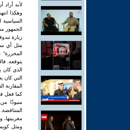
لأنه أراد 
وهكذا انت
السياسية ا
الجمهور مست
زيارة تندو
مثل أي سي
المحررة" –
يتوقعه. فال
الذي كان ي
التي كان يع
المقارنة ال
كما فعل فيل
منبوذًا من
المتناقضة.
مغربيتها، و
ومثل كويسل