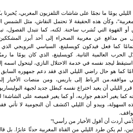
ليلي يومًا ما نجمًا على شاشات التلفزيون المغربي، يُخبرنا ب
غربية"، وكأن هذه الحقيقة لا تحتمل النقاش، مثل الشمس ا
و القهوة التي تُشرب ساخنة. لكنه، كما تتبدل الفصول، تب
بدل من مدافع عن مغربية الصحراء إلى أحد أبرز المشككي
تمامًا كما فعل فيدكون كويسلينغ، السياسي النرويجي الذي
ل الحرب العالمية الثانية. كويسلينغ، الذي كان يومًا ما رمزً
 استيقظ ليجد نفسه في خدمة الاحتلال النازي، ليتحول اسمه 
مامًا كما هو حال راضي الليلي الذي فقد دعم جمهوره السابق 
 مواقفه.من الرباط إلى باريس، ومن منصات الأخبار إ
رر الليلي أن يعيد اختراع نفسه كبطل جديد لجبهة البوليساريو. 
ته كما يغير أحدهم جواربه، أو كما يغير قميصه على الشاشة! لك
ه السهولة، ويبدو أن الليلي اكتشف أن النجومية لا تأتي فقط
واقف.
نني أردت أن أقول الأخبار من رأسي!"
، لم يكن طرد الليلي من القناة المغربية حدثًا عابرًا. بل قال