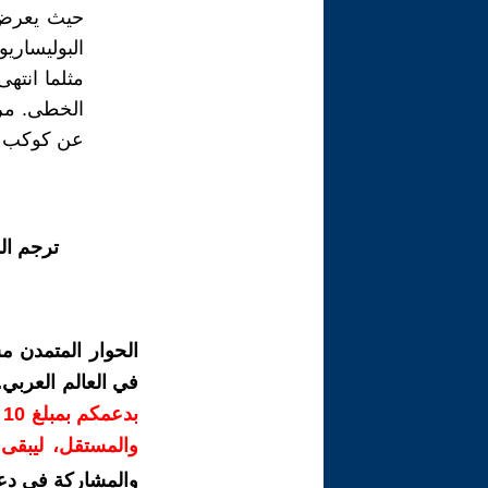
حيث يعرض ل
البوليساريو
مثلما انته
الخطى. مرف
عن كوكب آخ
ترجم ال
الحوار المتمدن م
في العالم العربي
ب
والمستقل، ليبقى ص
والمشاركة في دع