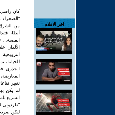
كان راضي ال
"الصحراء م
اخر الافلام
من الشرق أ
أيضًا، فت
القضية... 
الألمان خلا
النرويجية،
للخيانة، ت
الجذري في
المعارضة، ق
تغيير قناعا
لم يكن بهذ
السريع للم
"طردوني لأ
لنكن صريحين