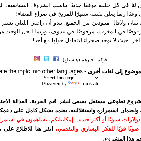
نا في كل حلقة موقفًا جديدًا يناسب الظروف السياسية. ال
، وغدًا ربما يعلن نفسه سفيرًا للمريخ في صراع الفضاء!
ى بيتان ولافال منبوذين من الجميع، يبدو أن راضي الليلي يسي
وضًا في المغرب، مرفوضًا في تندوف، وربما الحل الوحيد ه
ر، حيث لا توجد صحراء ليتجادل حولها مع أحد!
#زكية_خيرهم (هاشتاغ)
موضوع إلى لغات أخرى -
ate the topic into other languages
Powered by
Translate
شروع تطوعي مستقل يسعى لنشر قيم الحرية، العدالة الاجتم
. ولضمان استمراره واستقلاليته، يعتمد بشكل كامل على دعمك
دعمكم بمبلغ 10 دولارات سنويًا أو أكثر حسب إمكانياتكم، تساهمون في استم
وتًا قويًا للفكر اليساري والتقدمي
،
انقر هنا للاطلاع على 
م هذا المشروع
.