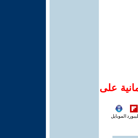
انية على
يبورد
الموبايل