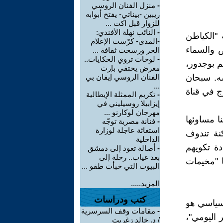
-
منزل الفنان الروسي
ريبين -بيناتي- يفتح أبوابه
للزوار قبل اكت ...
-
النائب نهلة الأفندي:
 "الكياطن
-المدى- كرّست الإعلام
ض والسماء
الحر ورسخت ثقافة ...
-
لوحات تروي الحكايات..
م بوجدور،
معرض يحتفي بإرث
. سبحان
الفنان الروسي إيفان بي
...
ج في قناة
-
تكريم الممثلة الإيطالية
إيزابيلا روسيليني في
مهرجان لوكارنو ...
نا مساوئها
-
فنانة مصرية توجّه
استغاثة عاجلة لوزارة
كنة تندوف
الداخلية
دة تكويهم
-
أصالة تعود إلى دمشق
بعد غياب.. رحلة إلى
ا "مخيمات
البيوت التي خبأت طفو ...
المزيد.....
كتب ودراسات
لسياسي هو
-
مقامات وقف السرسرية
ر اليومي"،
/ د. خالد زغريت