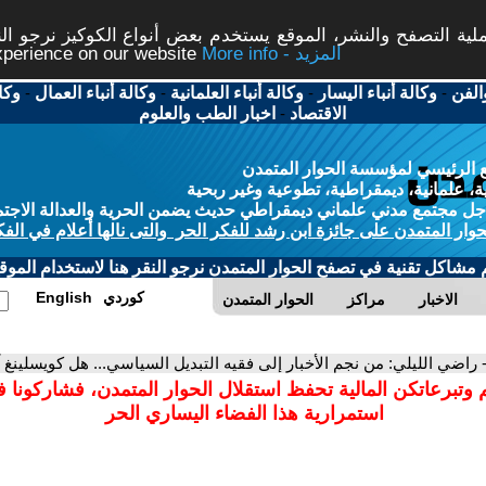
ة التصفح والنشر، الموقع يستخدم بعض أنواع الكوكيز نرجو النق
More info - المزيد
experience on our website
الفن
-
وكالة أنباء اليسار
-
وكالة أنباء العلمانية
-
وكالة أنباء العمال
-
وكا
الاقتصاد
-
اخبار الطب والعلوم
 الرئيسي لمؤسسة الحوار المتمدن
، علمانية، ديمقراطية، تطوعية وغير ربحية
ل مجتمع مدني علماني ديمقراطي حديث يضمن الحرية والعدالة الاجتم
حوار المتمدن على جائزة ابن رشد للفكر الحر والتى نالها أعلام في الفك
م مشاكل تقنية في تصفح الحوار المتمدن نرجو النقر هنا لاستخدام الموقع
كوردي
English
الاخبار
مراكز
الحوار المتمدن
 راضي الليلي: من نجم الأخبار إلى فقيه التبديل السياسي... هل كويسلينغ 
 وتبرعاتكن المالية تحفظ استقلال الحوار المتمدن، فشاركونا 
استمرارية هذا الفضاء اليساري الحر