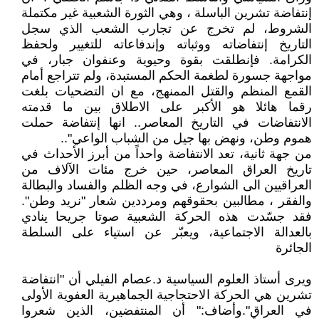
إنتفاضة تشرين الباسلة ، وهي الثورة الشعبية غير مكتملة
الشروط، لم تخرج عن تجارب الشعب الذي سجل
التاريخ إنتفاضاته ووثباته وإندفاعاته للتغيير ولحفظ
الكرامة. فإنطلقت بقوة وحيوية وعنفوان جبار، في
مواجهة جسورة لطغمة الحكم المستبدة، ولم تتراجع أمام
القمع المنظم والقتل الممنهج، مع ان التضحيات بلغت
رقما هائلا هو الأكبر على الاطلاق بين ما قدمته
الانتفاضات في التاريخ المعاصر.. انها إنتفاضة حملت
هموم وطن، ونهض بها جيل من الشباب الواعي"..
من جهة ثانية، تعد الانتفاضة واحداً من أبرز الأحداث في
تاريخ العراق المعاصر، حين خرج مئات الآلاف من
العراقيين الى الشوارع، في وجه الظلم والفساد والبطالة
والفقر ، مطالبين بحقوقهم ومرددين شعار "نريد وطن".
فقد جسّدت هذه الحركة الشعبية صوتا جريحا ينادي
بالعدالة الاجتماعية، ويعبّر عن استياء على السلطة
الجائرة
ويرى أستاذ العلوم السياسية د.عصام الفيلي أن "انتفاضة
تشرين هي الحركة الاحتجاجية الجماهيرية العفوية الأولى
في العراق".وأضاف:" أن المنتفضين، الذين شعروا