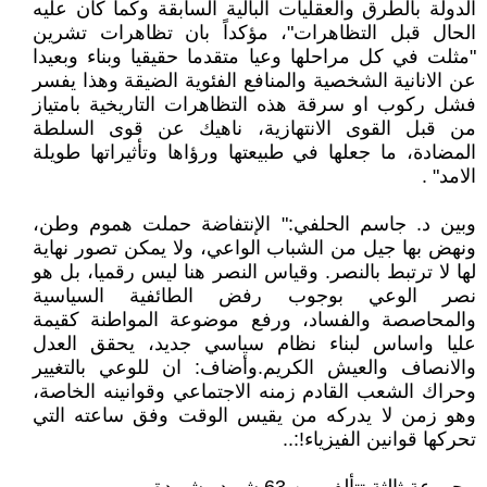
الدولة بالطرق والعقليات البالية السابقة وكما كان عليه
الحال قبل التظاهرات"، مؤكداً بان تظاهرات تشرين
"مثلت في كل مراحلها وعيا متقدما حقيقيا وبناء وبعيدا
عن الانانية الشخصية والمنافع الفئوية الضيقة وهذا يفسر
فشل ركوب او سرقة هذه التظاهرات التاريخية بامتياز
من قبل القوى الانتهازية، ناهيك عن قوى السلطة
المضادة، ما جعلها في طبيعتها ورؤاها وتأثيراتها طويلة
الامد" .
وبين د. جاسم الحلفي:" الإنتفاضة حملت هموم وطن،
ونهض بها جيل من الشباب الواعي، ولا يمكن تصور نهاية
لها لا ترتبط بالنصر. وقياس النصر هنا ليس رقميا، بل هو
نصر الوعي بوجوب رفض الطائفية السياسية
والمحاصصة والفساد، ورفع موضوعة المواطنة كقيمة
عليا واساس لبناء نظام سياسي جديد، يحقق العدل
والانصاف والعيش الكريم.وأضاف: ان للوعي بالتغيير
وحراك الشعب القادم زمنه الاجتماعي وقوانينه الخاصة،
وهو زمن لا يدركه من يقيس الوقت وفق ساعته التي
تحركها قوانين الفيزياء!:..