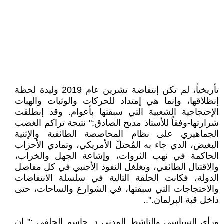
تأريخياً، لم تكن إنتفاضة تشرين عام 2019 وليدة لحظة
إنظلاقها، وإنما هي إمتداد للحركات والوثبات والهبات
الإحتجاجية الشعبية التي سبقتها بأعوام. وقد إنطلقت
شرارتها-وفقاً للأستاذ مديح الصادق:" نتيجة تراكم الغضب
الجماهيري على نظام المحاصصة الطائفية والإثنية
البغيض، الذي جاء به المُحتلّ الأمريكي، وتمادي الأحزاب
الحاكمة في نهب الثروات، وإشاعة الجهل والخراب،
والاقتتال الطائفي، وتغلغل النفوذ الأجنبي في كل مفاصل
الدولة، فكانت الحلقة التالية في سلسلة الانتفاضات
والاحتجاجات التي سبقتها، في الشوارع والساحات، حتى
داخل قبة البرلمان."..
ورأى السياسي والناشط المدني د. جاسم الحلفي :" ان