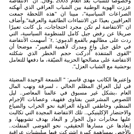
وخصوصاً للشباب بعد العام 2003".وقال: أن "الانتفاضة
عززت الهوية الوطنية بين الشباب العراقي الذي أنهكته
الصراعات السياسية"، مبينا ان "هذه اللحظة جمعت
العراقيين بعيدًا عن الانتماءات الطائفية والعرقية".وأضاف
ان "الانتفاضة لم تكن مجرد احتجاجات، بل كانت تعبيرًا
صريحًا عن رفض جيل كامل للمنظومة السياسية، التي
ردت على مطالبهم بالقمع الدموي: ,r¨ أسهمت الأنتفاضة
في خلق جيل واعٍ ومدرك لأهمية التغيير"، موضحا أن
"القوى المتنفذة أدركت حجم الخطر الذي شكلته
الانتفاضة على مصالحها الحزبية الضيّقة، ما دفعها للتعامل
بوحشية مع الشباب العزل".
وإعتبرها الكاتب مهدي قاسم: " الشمعة الوحيدة المضيئة
في ليل العراق المظلم الحالي ، لسرقة ونهب المال
العام ،بشكل غير مسبوق في عالمنا المعاصر.. ليل
اللصوص المشرعنين بفتاوى فقهية، وعصابات الإجرام
المنظم، وخاطفي الدولة العراقية نحو الخراب والضياع
والاحتضار الإكلينيكي.. تلك الانتفاضة المجيدة التي تكالبت
عليها مخابرات دول الجوار و البعاد بهدف تشويهها، و
إبعادها عن مسارها الحقيقي، نحو الفوضى المنفلت..
بالأخص بمساهمة كبيرة اشتركت فيها ميليشيات عراقية