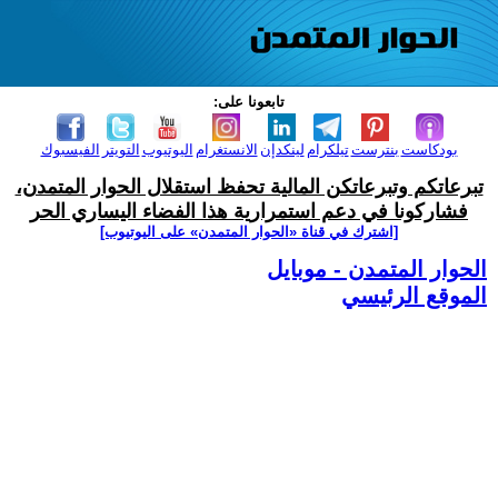
تابعونا على:
بودكاست
بنترست
تيلكرام
لينكدإن
الانستغرام
اليوتيوب
التويتر
الفيسبوك
تبرعاتكم وتبرعاتكن المالية تحفظ استقلال الحوار المتمدن،
فشاركونا في دعم استمرارية هذا الفضاء اليساري الحر
[اشترك في قناة ‫«الحوار المتمدن» على اليوتيوب]
الحوار المتمدن - موبايل
الموقع الرئيسي