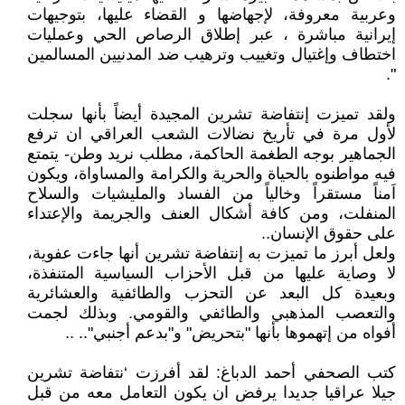
وعربية معروفة، لإجهاضها و القضاء عليها، بتوجيهات
إيرانية مباشرة ، عبر إطلاق الرصاص الحي وعمليات
اختطاف وإغتيال وتغييب وترهيب ضد المدنيين المسالمين
".
ولقد تميزت إنتفاضة تشرين المجيدة أيضاً بأنها سجلت
لأول مرة في تأريخ نضالات الشعب العراقي ان ترفع
الجماهير بوجه الطغمة الحاكمة، مطلب نريد وطن- يتمتع
فيه مواطنوه بالحياة والحرية والكرامة والمساواة، ويكون
اَمناً مستقراً وخالياً من الفساد والمليشيات والسلاح
المنفلت، ومن كافة أشكال العنف والجريمة والإعتداء
على حقوق الإنسان..
ولعل أبرز ما تميزت به إنتفاضة تشرين أنها جاءت عفوية،
لا وصاية عليها من قبل الأحزاب السياسية المتنفذة،
وبعيدة كل البعد عن التحزب والطائفية والعشائرية
والتعصب المذهبي والطائفي والقومي. وبذلك لجمت
أفواه من إتهموها بأنها "بتحريض" و"بدعم أجنبي".. ..
كتب الصحفي أحمد الدباغ: لقد أفرزت ‘نتفاضة تشرين
جيلا عراقيا جديدا يرفض ان يكون التعامل معه من قبل