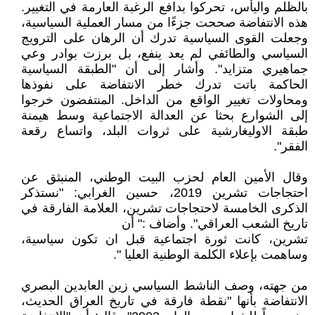
بالظلم واليأس، تحركوا بدافع الرغبة العارمة في التغيير.
هذه الانتفاضة صححت جزءًا من مسار العملية السياسية،
وجعلت القوى السياسية تدرك أن الرهان على الترويج
السياسي والطائفي لم يعد ينفع، بل برزت بوادر وعي
جماهيري متزايد". وأشار إلى أن "الطبقة السياسية
الحاكمة باتت تدرك خطر الانتفاضة على نفوذها
ومحاولات تغيير الواقع من الداخل. المنتفضون خرجوا
إلى الشوارع بحثا عن العدالة الاجتماعية وسط هيمنة
طبقة الاوليغارشية على ثروات البلد، واتساع رقعة
الفقر".
وقال الأمين العام لحزب البيت الوطني، المنبثق عن
احتجاجات تشرين 2019، حسين الغرابي: "نستذكر
الذكرى الخامسة لاحتجاجات تشرين، العلامة الفارقة في
تاريخ الشعب العراقي". وأضاف :" أن
تشرين، كانت ثورة اجتماعية قبل ان تكون سياسية،
وساهمت بإعلاء الكلمة الوطنية العليا ".
من جهته، وصف الناشط السياسي زين العابدين البصري
الانتفاضة بأنها "نقطة فارقة في تاريخ العراق الحديث،