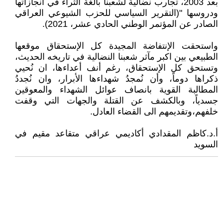
بعد 2003، تجارب نضالية لشعبنا بالغة الثراء في انجازاتها
ودروسها "(التقرير السياسي للحزب الشيوعي العراقي
الصادر عن المؤتمر الوطني الحادي عشر، 2021).
واستحقت الإنتفاضة المجيدة كل الإستحقاق موقعها
الطبيعي بين اكبر مآثر شعبنا النضالية في تاريخه الحديث،
وتستحق كل الإستحقاق، رغم أنف أعداءها، ان نُحيي
ذكراها دوماً، وأن نُمجدُ شهداءها الأبرار، وان نُجددُ
المطالبة القوية بانصاف عوائل الشهداء والمعوقين
جسدياً، وبالكشف عن القتلة والجهات التي وقفت
خلفهم،وتقديمهم الى القضاء العادل.
أ.د.كاظم المقدادي أكاديمي عراقي متقاعد مقيم في
السويد