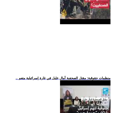
.. منظمات حقوقية: مقتل الصحفية آمال خليل في غارة إسرائيلية متعم