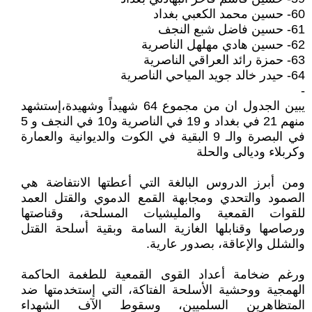
60- حسين محمد الكعبي بغداد
61- حسين فاضل شبع النجف
62- حسين هادي مهلهل الناصرية
63- حمزة رائد العراقي الناصرية
64- حيدر خالد جويد المياحي الناصرية
-
يبين الجدول ان من مجموع 64 شهيداً وشهيدة،إستشهد
منهم 21 في بغداد و 19 في الناصرية و10 في النجف و 5
في البصرة والـ 9 البقية في الكوت والديوانية والعمارة
وكربلاء وديالى والحلة
ومن أبرز الدروس البالغة التي أعطتها الانتفاضة هي
الصمود والتحدي ومجابهة القمع الدموي والقتل العمد
للقوات القمعية والمليشيات المسلحة، وقناصتها
ورصاصها وقنابلها الغازية السامة وبقية أسلحة القتل
والشلل والإعاقة، بصدور عارية.
ورغم ضخامة أعداد القوى القمعية للطغمة الحاكمة
الهمجية ووحشية الأسلحة الفتاكة، التي إستخدمتها ضد
المتظاهرين السلميين، وسقوط الآف الشهداء