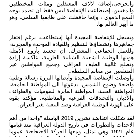
والجرحى،إضافة لآلاف المعتقلين ومئات المختطفين
والمغيبين. إصتطاعت الإنتفاضة ليس فقط ان تصمد بوجه
القمع الدموي ، وإنما حافظت على طابعها السلمي. وهو
ما أبهر العالم بها.
ويسجل للإنتفاضة المجيدة أنها إستطاعت، برغم إفتقار
جماهيرها ونشطاؤها للتنظيم وللقيادة الموحدة والمجربة،
وللعمل الجماعي المشترك، ان تجسد بأروع الأمثلة
هويتها الوطنية الشعبية الشبابية العارمة، عاكسة إرادة
وتطلع غالبية الطيف العراقي وجميع المواطنين غير
المنتفعين من مغانم السلطة..
وأوصلت الإنتفاضة المجيدة وأبطالها البررة رسالة وطنية
واضحة وضوح الشمس، بدعوتها الى المواطنة الجامعة،
المواطنة الحقة، المواطنة العابرة للقوميات والطوائف
والأديان والتخندقات الفرعية والمناطقية، مؤكدة بقوة
على الهوية الوطنية العراقية وضد التبعية لغير العراق.
لقد شكلت انتفاضة تشرين 2019 الباسلة "واحدا من أهم
الاحداث والتطورات في تاريخ الدولة العراقية منذ قيامها
عام 1921 وهي تمثل، ومعها الحركة الاحتجاجية عموما