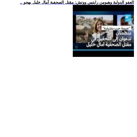
.. العفو الدولية وهيومن رايتس ووتش: مقتل الصحفية آمال خليل بهجو