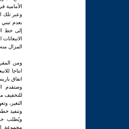
الأمامية في
وعبر تلك ال
بعدم تبني
إلى خط الن
الانبعاثات
المزال منه.
ومن المقرر
انتاجا للان
اتفاق باريس
وصتقدم ال
للتخفيف من 
التغير، وتع
وتنفيذ خطط
ويُطلب خلا
مجموعة ال