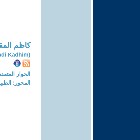
كاظم المق
(Al-muqdadi Kadhim)
الحوار المتمدن-العدد: 7739 - 23
المحور: الطبي