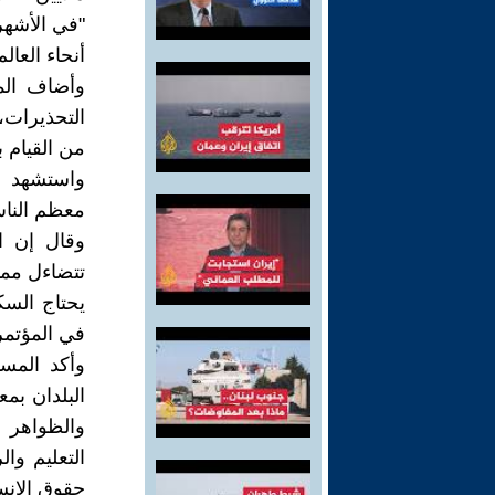
"في الأشهر 
أنحاء العالم
وأضاف الم
التحذيرات،
من القيام ب
واستشهد ت
معظم الناس
وقال إن ال
تتضاءل مما
يحتاج السك
في المؤتمر
وأكد المس
البلدان بم
والظواهر 
التعليم وا
حقوق الإنس