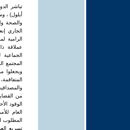
أيلول) ، وس
الجاري إنع
عملاقة ذات
الجماعية 
المجتمع ال
ويجعلوا م
المتفاقمة،
والمصداقية،
من القضايا
الوقود الأ
العام للأ
المطلوب ات
تسريع الع