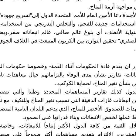
 مواجهة أزمة المناخ.
أجندة دعا الأمين العام للأمم المتحدة الدول إلى"تسريع جهوده"،
 استخدامات جديدة للفحم، والتخلص التدريجي من استخدامه،
هاية الأنظف، أي بلوغ عالم صافي، عالم انبعاثاته صفر.وي
 الصفري" تحقيق التوازن بين الكربون المنبعث في الغلاف الجوي
 ان يقدم قادة الحكومات أثناء القمة- وخصوصا حكومات الد
بعاثات- تقارير بشأن مدى الوفاء بالتزاماتهم حيال معاهدات تا
 بشأن تغير المناخ، لحماية الكوكب..
دول كذلك تقارير المساهمات المحددة وطنيا والتي تتضمن
انبعاثات غازات الدفيئة التي تسبب تغير المناخ وللتكيف مع تأ
هدات للصندوق الأخضر للمناخ، الذي يدعم البلدان النامية المتض
 عملها لخفض الانبعاثات وبناء قدراتها على الصمود.
ل القمة من كافة الدول الأكثر إنتاجاً للانبعاثات، وخاص
عشرين، الالتزام بتقديم مساهمات أكثر طموحاً على صعيد 