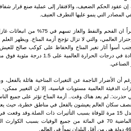
إن عقود الحكم الضعيف، والافتقار إلى عملية صنع قرار شفا
ي المصادر التي ينمو عليها التطرف العنيف.
ولم يعد سراً ان الفحم والنفط والغاز تسهم في 75% 
حترار العالمي، والتي لا تزال تؤجج أزمة المناخ. ويظهر العلم 
نب أسوأ آثار تغير المناخ والحفاظ على كوكب صالح للعيش
تقتصر الزيادة في درجات الحرارة العالمية على 1.5 د
الصناعي.
غم أن الأضرار الناجمة عن التغيرات المناخية هائلة بالفعل، 
زات الدفيئة العالمية مستويات قياسية، إلا ان التغيير ممكن- و
تي حذرت:. لم يعد هناك وقت.. أزمة المناخ تؤثر على جميع النا
نصف سكان العالم يعيشون بالفعل في مناطق خطرة، حيث يعتب
عرضة بمعدل 15 مرة للوفاة بسبب التأثيرات ذات الصلة.وقد وقعت 
الخمسين الماضية 70 في المائة من جميع الوفيات بسبب الكوارث