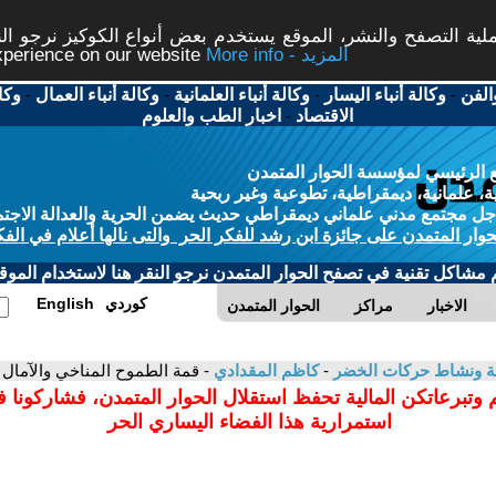
ة التصفح والنشر، الموقع يستخدم بعض أنواع الكوكيز نرجو النق
More info - المزيد
experience on our website
الفن
-
وكالة أنباء اليسار
-
وكالة أنباء العلمانية
-
وكالة أنباء العمال
-
وكا
الاقتصاد
-
اخبار الطب والعلوم
 الرئيسي لمؤسسة الحوار المتمدن
، علمانية، ديمقراطية، تطوعية وغير ربحية
ل مجتمع مدني علماني ديمقراطي حديث يضمن الحرية والعدالة الاجتم
حوار المتمدن على جائزة ابن رشد للفكر الحر والتى نالها أعلام في الفك
م مشاكل تقنية في تصفح الحوار المتمدن نرجو النقر هنا لاستخدام الموقع
كوردي
English
الاخبار
مراكز
الحوار المتمدن
بيئة ونشاط حركات الخضر
-
كاظم المقدادي
- قمة الطموح المناخي والآمال ا
 وتبرعاتكن المالية تحفظ استقلال الحوار المتمدن، فشاركونا 
استمرارية هذا الفضاء اليساري الحر