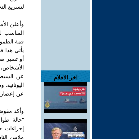
لتسريع الت
وأعلن الأم
المناسب لل
قمة الطموح 
يأتي هذا ف
أو تسير صو
الأشخاص، ف
عن السيطر
اخر الافلام
اليونانية. 
عن إعصار دا
وأكد مفوض 
"حالة طوا
إجراءات ح
ملايين الن