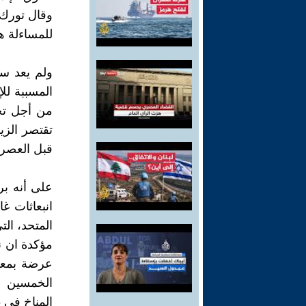
وقال تورك 
للمساءلة ه
المسببة للإ
من أجل تج
قبل العصر 
على أنه بر
انبعاثات غا
المتحد، ال
مؤكدة ان 
المناخ في 46 دولة هي من أقل البلدان نمواً في العالم.