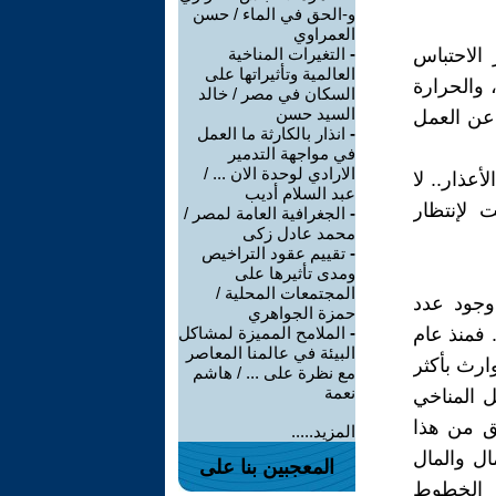
و-الحق في الماء / حسن
العمراوي
الاحتباس
-
التغيرات المناخية
العالمية وتأثيراتها على
 والحرارة
السكان في مصر / خالد
السيد حسن
 عن العمل
-
انذار بالكارثة ما العمل
في مواجهة التدمير
الارادي لوحدة الان ... /
أعذار.. لا
عبد السلام أديب
 لإنتظار
-
الجغرافية العامة لمصر /
محمد عادل زكى
-
تقييم عقود التراخيص
ومدى تأثيرها على
المجتمعات المحلية /
وجود عدد
حمزة الجواهري
 فمنذ عام
-
الملامح المميزة لمشاكل
البيئة في عالمنا المعاصر
وارث بأكثر
مع نظرة على ... / هاشم
نعمة
ل المناخي
بق من هذا
المزيد.....
اع الأعمال والمال
المعجبين بنا على
ى الخطوط