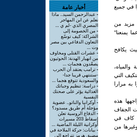
ا في جميع
أخبار عامة
-
عبدالرحمن السيد.. ماذا
نعلم عن ابن المهاجر
 مزيد من
المصري الذي -لم ي ...
-
من الخصومة إلى
ا يمنعنا"
الشراكة: كيف توسّع
التعاون الدفاعي بين مصر
وت ...
يث يكافح
-
عشرات القتلى ومخاوف
من انهيار الهدنة: الحوثيون
يصعّدون هجمات ...
 والمياه،
-
ترامب يعتقد أن الحرب
تكيف التي
-ستنتهي قريبا جدا-
والسعودية تتوقع هجما ...
 به مرارا
-
دراسة: تنظيم وجباتك
الغذائية يؤثر على صحتك
النفسية
جهها هذه
-
أوكرانيا والناتو.. عضوية
مؤجلة أم طريق مسدود؟
ات الجفاف
-
الدفاع الروسية تعلن
ل كاف في
إسقاط 203 مسيرات
أوكرانية الليلة الماضية ...
وغيرها من
-
بيانات: حركة الملاحة في
مضيق هرمز تتراجع إلى