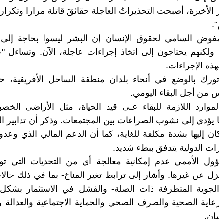
الأخيرة، أصبحت التحذيراتُ العاجلة حقائقَ قاتلة مرارا وتكرار
".
فوض السامي لحقوق الإنسان إن البشر ليسوا بحاجة إلى
 ولكنهم يحتاجون إلى اتخاذ إجراءات عاجلة، الآن. وتساءل "عم
هذه الإجراءات.
ورك بالوضع في أنحاء بلدان منطقة الساحل الأفريقية، ح
 من أجل البقاء اليومي.
موارد اللازمة للبقاء على قيد الحياة، مثل الأراضي الخصبة
 يؤدي إلى نشوب الصراعات بين المجتمعات. وذكر أن تدابير ال
ان إليها بشدة مكلفة للغاية، كما أن الدعم المالي الذي وعدوا
ات الدولية يتدفق ببطء شديد.
ؤول الأممي عدم إمكانية معالجة أي من التحديات التي توا
عزل عن غيرها. وأشار إلى ترابط تغير المناخ- بما في ذلك حال
الجوية المتطرفة ذات الصلة- والفشل في الاستثمار بشك
لرعاية الصحية والصرف الصحي والحماية الاجتماعية والعدالة 
ان.