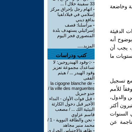
33 سفينة خلال أ ...
فة وخاضعة
-
اتهام رجل بإحراق مركز
إسلامي في فيلادلفيا
بدافع ديني
-
مراسلنا: قصف
إسرائيلي يستهدف بلدة
من انبعاثات غازات الدفيئة
المنصوري فجر اليوم
بوضوح أنه
المزيد.....
، يجب أن
كتب ودراسات
رجة مئوية فوق مستويات ما
-
‫-;-وقود الهيدروجين: لا
تساعدك مجموعة تعزيز
وقود الهيدر ... / هيثم
الفقى
ومع تسجيل
la cigogne blanche de
-
la ville des marguerites /
فقاً للأمم
جدو جبريل
س والدول،
-
قبل فوات الأوان - النداء
الأخير قبل دخول الكارثة
رون أكثر
البيئية الك ... / مصعب
في السنوات
قاسم عزاوي
-
نحن والطاقة النووية - 1 /
 الناجمة عن
محمد منير مجاهد
-
ظاهرةالاحتباس الحراري