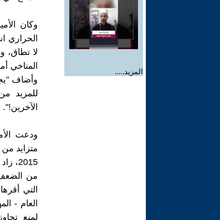
وكان الأم
الحراري انت
لا تطاق، و
المناخي أمر
المزيد.....
وأضاف "يجب 
للمزيد من
الآخرين!".
ودعت الأم
متزايد من 
2015، 
من الضعف. 
التي أقرها
لمنع تجاو