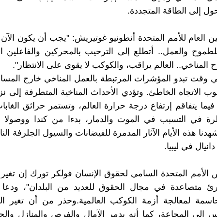
حول إلى الطاقة المتجددة.
ين العام للأمم المتحدة أنطونيو غوتيريش: "يجب أن يكون الآن
طموح والعمل.. أتطلع إلى الترحيب بالمحركين والفاعلين ا
المناخي.. العالم يراقب، والكوكب لا يقوى على الانتظار".
ي وقت تبدو المؤشرات المرتبطة بالعمل المناخي خارج المسا
ب الاتجاه الخاطئ. وتؤدي الأحداث المناخية المتطرفة إلى نز
يما يتفاقم إرتفاع درجة حرارة العالم، وتستمر حرائق الغابا
ة في التسبب في الموت والدمار، بدءا من كندا ووصولا إ
وشهدنا هذه الأيام الآثار المدمرة للفيضانات والسيول الجلرفة ال
نيال في ليبيا.
الأمم المتحدة السامي لحقوق الإنسان فولكر تورك إن تغير ا
رئ متصاعدة في مجال الحقوق للعديد من البلدان"، ودعا إ
اسمة لمعالجة أزمة الكوكب العالمية.وحذر من أن تغير الم
اس إلى المجاعة، كما أنه يدمر الآمال والفرص والمنازل والحي