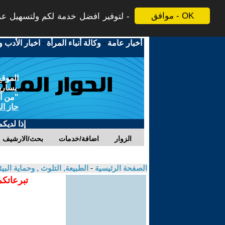
موافق - OK
لتوفير افضل خدمة لكم ولتسهيل عملي
أخبار عامة
-
وكالة أنباء المرأة
-
اخبار الأدب و
الموقع
يسارية
"من أج
حاز ال
إذا لديك
الزوار
اضافة/خدمات
بحث/الارشيف
الصفحة الرئيسية
-
الطبيعة, التلوث , وحماية ال
تبرعاتكم