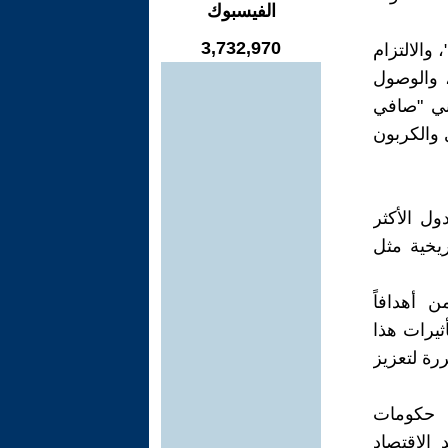
الفيسبوك
3,732,970
 والالتزام
 والوصول
عني "صافي
 والكربون
ول الأكثر
ريخية مثل
 أهدافاً
ثيرات هذا
ررة لتعزيز
ة حكومات
الاقتصاد