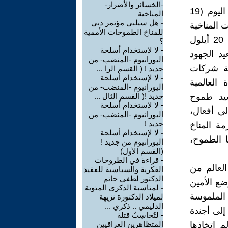
-الخسائر والأضرار-
تباشر الدورة العادية الـ 78 للجمعية العامة للأمم المتحدة أعمالها هذا اليوم (19
المناخية
-
هل سيلبي مؤتمر دبي
 المناخية
للمناخ الطموحات الأممية
والصحة والمستقبل.وضمنها، يشهد مقر الأمم المتحدة في نيويورك يوم 20 أيلول
؟
-
لا لإستخدام أسلحة
يد الجهود
اليورانيوم -المنضب- من
ة 193 دولة، ومجموعة شركات
جديد ! ( القسم الرا ...
-
لا لإستخدام أسلحة
العالمية
اليورانيوم -المنضب- من
سيد طموح
جديد !( القسم الثال ...
-
لا لإستخدام أسلحة
لى أفعال،
اليورانيوم -المنضب- من
جديد !
ة المناخ
-
لا لإستخدام أسلحة
ا الطموح،
اليورانيوم من جديد !
(القسم الأول)
-
قراءة في الطروحات
لعالم من
الفكرية والسياسية للفقيد
الدكتور لطفي حاتم
ضع الأمين
-
لمناسبة الذكرى المئوية
الملموسة
لميلاد الدكتورة نزيهة
الدليمي .. ذكري ...
إلى أجندة
-
لتُحاسِبُ قتلة
 اتخاذها
المتظاهرين العراقيين