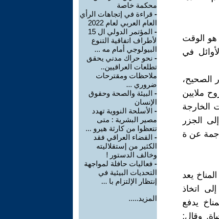
محكمة خاصة
-
قراءة في إتجاهات الرأي
العام العربي لعام 2022
-
المؤتمر الدولي ال 15
 هو الوقت
لأطراف اتفاقية التنوع
البيولوجي أمام مه ...
لأوائل في
-
نحو حراك مدني يحقق
تطلعات العراقيين..
ملاحظات ومقترحات
ر الصحيح،
ضروري ...
وح ملايين
-
البيئة والصحة وحقوق
الإنسان
ت الخارجة
-
الأسلحة النووية تهدد
لى الجزر
مصير البشرية : متى
تتعظوا من كارثة هيرو ...
ناجمة عن ة
-
القضاء العراقي فقد
الكثير من إستقلاليته
وخالف الدستور !
-
فعاليات حافلة لمواجهة
التحديات البيئية في
لمناخ يعد
إنتظار الإلتزام با ...
لى اتخاذ
المزيد.....
ناخ يدفع
اة. وقال: