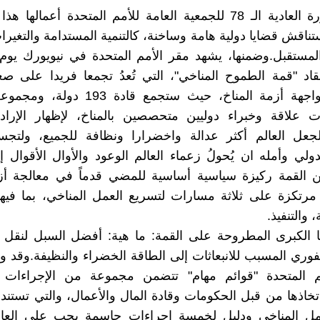
تناقش قضايا دولية هامة وساخنة، كالتنمية المستدامة والتغيرات
قاد "قمة الطموح المناخي"، التي تُعدُ تجمعا فريدا على صع
الرامية لمواجهة أزمة المناخ، حيث ستجمع قاد
 علاقة وخبراء دوليين متحصصين بالمناخ، لإظهار الإرادة 
لجعل العالم أكثر عدالة واخضرارا ونظافة للجميع، ولتج
دولي وأمله ان يُحولُ زعماء العالم الوعود والأوال الأقوال إ
ن القمة ركيزة سياسية أساسية للمضي قدماً في معالجة أزم
 مرتكزة على ثلاثة مسارات لتسريع العمل المناخي، بما فيه
 والتنفيذ.
 الكبرى المطروحة على القمة: ما هية: أفضل السبل لنقل ا
حفوري المسبب للانبعاثات إلى الطاقة الخضراء والنظيفة.وقد و
مم المتحدة "قوائم مهام" تتضمن مجموعة من الإجراءات 
خاذها من قبل الحكومات وقادة المال والأعمال، والتي تستند 
مل المناخي ودليل لخمسة إجراءات حاسمة يجب على العالم